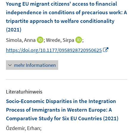
F
Young EU migrant citizens' access to financial
n
e
independence in conditions of precarious work: A
s
n
tripartite approach to welfare conditionality
t
s
e
(2021)
t
r
e
I
I
Simola, Anna
;
Wrede, Sirpa
;
ö
r
n
n
f
I
https://doi.org/10.1177/0958928720950625
ö
n
n
f
n
f
e
e
n
n
mehr Informationen
f
u
u
e
e
n
e
e
n
u
e
m
m
e
n
F
F
Literaturhinweis
m
e
e
F
Socio-Economic Disparities in the Integration
n
n
e
Process of Immigrants in Western Europe
:
A
s
s
n
Comparative Study for Six EU Countries
t
t
(2021)
s
e
e
t
Özdemir, Erhan;
r
r