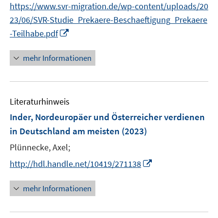
e
https://www.svr-migration.de/wp-content/uploads/20
ö
r
23/06/SVR-Studie_Prekaere-Beschaeftigung_Prekaere
f
ö
f
I
-Teilhabe.pdf
f
n
n
f
e
n
mehr Informationen
n
n
e
e
u
n
e
Literaturhinweis
m
F
Inder, Nordeuropäer und Österreicher verdienen
e
in Deutschland am meisten
(2023)
n
Plünnecke, Axel;
s
t
I
http://hdl.handle.net/10419/271138
e
n
r
n
mehr Informationen
ö
e
f
u