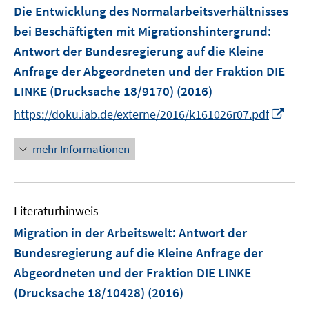
e
e
F
Die Entwicklung des Normalarbeitsverhältnisses
n
n
e
bei Beschäftigten mit Migrationshintergrund
:
s
n
Antwort der Bundesregierung auf die Kleine
t
s
e
Anfrage der Abgeordneten und der Fraktion DIE
t
r
e
LINKE (Drucksache 18/9170)
(2016)
ö
r
I
https://doku.iab.de/externe/2016/k161026r07.pdf
f
ö
n
f
f
n
mehr Informationen
n
f
e
e
n
u
n
e
e
n
Literaturhinweis
m
F
Migration in der Arbeitswelt
:
Antwort der
e
Bundesregierung auf die Kleine Anfrage der
n
Abgeordneten und der Fraktion DIE LINKE
s
(Drucksache 18/10428)
(2016)
t