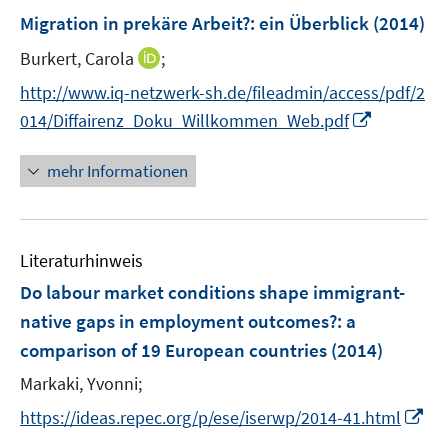
F
Migration in prekäre Arbeit?
:
ein Überblick
(2014)
e
I
Burkert, Carola
;
n
n
s
http://www.iq-netzwerk-sh.de/fileadmin/access/pdf/2
n
t
I
014/Diffairenz_Doku_Willkommen_Web.pdf
e
e
n
u
r
n
mehr Informationen
e
ö
e
m
f
u
F
f
e
e
n
Literaturhinweis
m
n
e
F
Do labour market conditions shape immigrant-
s
n
e
native gaps in employment outcomes?
:
a
t
n
e
comparison of 19 European countries
(2014)
s
r
t
Markaki, Yvonni;
ö
e
I
https://ideas.repec.org/p/ese/iserwp/2014-41.html
f
r
n
f