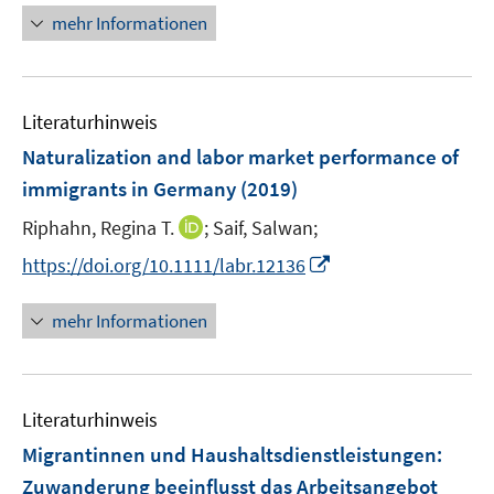
e
r
n
mehr Informationen
u
ö
e
e
f
u
m
f
e
F
n
Literaturhinweis
m
e
e
F
Naturalization and labor market performance of
n
n
e
immigrants in Germany
(2019)
s
n
t
I
Riphahn, Regina T.
;
Saif, Salwan;
s
e
n
t
I
https://doi.org/10.1111/labr.12136
r
n
e
n
ö
e
r
n
mehr Informationen
f
u
ö
e
f
e
f
u
n
m
f
e
e
F
n
Literaturhinweis
m
n
e
e
F
Migrantinnen und Haushaltsdienstleistungen:
n
n
e
Zuwanderung beeinflusst das Arbeitsangebot
s