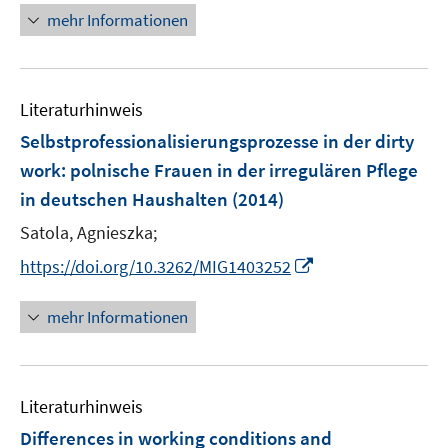
ö
n
n
mehr Informationen
f
e
e
f
u
n
n
e
e
Literaturhinweis
m
n
F
Selbstprofessionalisierungsprozesse in der dirty
e
work
:
polnische Frauen in der irregulären Pflege
n
in deutschen Haushalten
(2014)
s
t
Satola, Agnieszka;
e
I
https://doi.org/10.3262/MIG1403252
r
n
ö
n
mehr Informationen
f
e
f
u
n
e
e
Literaturhinweis
m
n
F
Differences in working conditions and