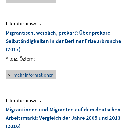
f
u
e
n
n
f
e
u
e
e
n
m
e
n
n
e
F
Literaturhinweis
m
n
e
F
Migrantisch, weiblich, prekär?
:
Über prekäre
n
e
Selbständigkeiten in der Berliner Friseurbranche
s
n
(2017)
t
s
e
t
Yildiz, Özlem;
r
e
ö
r
mehr Informationen
f
ö
f
f
n
f
e
n
Literaturhinweis
n
e
Migrantinnen und Migranten auf dem deutschen
n
Arbeitsmarkt
:
Vergleich der Jahre 2005 und 2013
(2016)