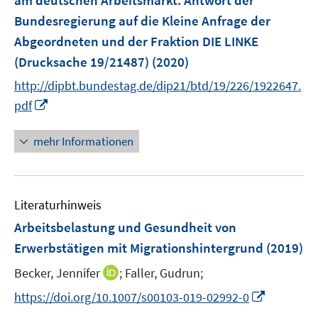
am deutschen Arbeitsmarkt
:
Antwort der
n
Bundesregierung auf die Kleine Anfrage der
s
Abgeordneten und der Fraktion DIE LINKE
t
e
(Drucksache 19/21487)
(2020)
r
http://dipbt.bundestag.de/dip21/btd/19/226/1922647.
ö
I
pdf
f
n
f
n
mehr Informationen
n
e
e
u
n
e
Literaturhinweis
m
F
Arbeitsbelastung und Gesundheit von
e
Erwerbstätigen mit Migrationshintergrund
(2019)
n
I
Becker, Jennifer
;
Faller, Gudrun;
s
n
t
I
https://doi.org/10.1007/s00103-019-02992-0
n
e
n