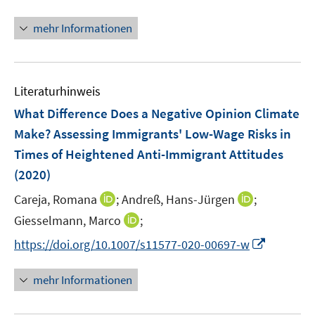
e
ö
ö
r
mehr Informationen
f
f
ö
f
f
f
n
n
f
e
e
n
Literaturhinweis
n
n
e
What Difference Does a Negative Opinion Climate
n
Make? Assessing Immigrants' Low-Wage Risks in
Times of Heightened Anti-Immigrant Attitudes
(2020)
I
I
Careja, Romana
;
Andreß, Hans-Jürgen
;
n
n
I
Giesselmann, Marco
;
n
n
n
I
https://doi.org/10.1007/s11577-020-00697-w
e
e
n
n
u
u
e
n
mehr Informationen
e
e
u
e
m
m
e
u