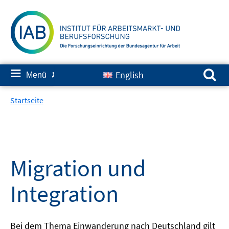
Springe
zum
Inhalt
Suchen nach:
≡
English
Menü
✘
Startseite
Migration und
Integration
Bei dem Thema Einwanderung nach Deutschland gilt