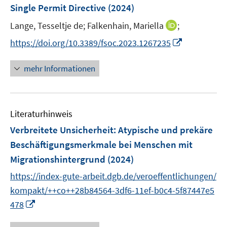
Single Permit Directive
(2024)
t
e
I
Lange, Tesseltje de;
Falkenhain, Mariella
;
r
n
I
https://doi.org/10.3389/fsoc.2023.1267235
ö
n
n
f
e
n
f
mehr Informationen
u
e
n
e
u
e
m
e
n
F
Literaturhinweis
m
e
F
Verbreitete Unsicherheit
:
Atypische und prekäre
n
e
Beschäftigungsmerkmale bei Menschen mit
s
n
Migrationshintergrund
(2024)
t
s
e
t
https://index-gute-arbeit.dgb.de/veroeffentlichungen/
r
e
kompakt/++co++28b84564-3df6-11ef-b0c4-5f87447e5
ö
r
I
478
f
ö
n
f
f