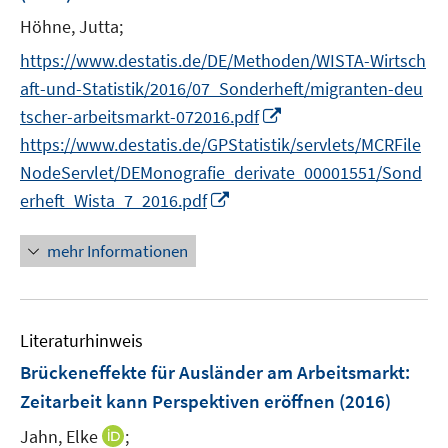
Höhne, Jutta;
https://www.destatis.de/DE/Methoden/WISTA-Wirtsch
aft-und-Statistik/2016/07_Sonderheft/migranten-deu
I
tscher-arbeitsmarkt-072016.pdf
n
https://www.destatis.de/GPStatistik/servlets/MCRFile
n
NodeServlet/DEMonografie_derivate_00001551/Sond
e
I
erheft_Wista_7_2016.pdf
u
n
e
n
mehr Informationen
m
e
F
u
e
e
n
Literaturhinweis
m
s
F
Brückeneffekte für Ausländer am Arbeitsmarkt:
t
e
Zeitarbeit kann Perspektiven eröffnen
(2016)
e
n
r
I
Jahn, Elke
;
s