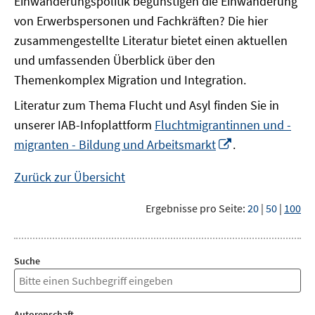
Einwanderungspolitik begünstigen die Einwanderung
von Erwerbspersonen und Fachkräften? Die hier
zusammengestellte Literatur bietet einen aktuellen
und umfassenden Überblick über den
Themenkomplex Migration und Integration.
Literatur zum Thema Flucht und Asyl finden Sie in
unserer IAB-Infoplattform
Fluchtmigrantinnen und -
In
migranten - Bildung und Arbeitsmarkt
.
neuem
Fenster
Zurück zur Übersicht
öffnen
Ergebnisse pro Seite:
20
|
50
|
100
Suche
Autorenschaft