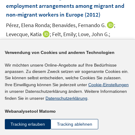
e
employment arrangements among migrant and
n
non-migrant workers in Europe
(2012)
s
t
I
Pérez, Elena Ronda;
Benavides, Fernando G.
;
e
n
I
Levecque, Katia
;
Felt, Emily;
Love, John G.;
r
n
n
I
Rossem, Ronan van
;
ö
e
n
n
I
f
https://doi.org/10.1080/13557858.2012.730606
Verwendung von Cookies und anderen Technologien
u
e
n
n
f
e
u
e
Wir möchten unsere Online-Angebote auf Ihre Bedürfnisse
n
n
m
mehr Informationen
e
u
anpassen. Zu diesem Zweck setzen wir sogenannte Cookies ein.
e
e
F
m
Sie können selbst entscheiden, welche Cookies Sie zulassen.
e
u
n
e
F
Ihre Einwilligung können Sie jederzeit unter
Cookie-Einstellungen
m
e
n
e
in unserer Datenschutzerklärung ändern. Weitere Informationen
F
Literaturhinweis
m
s
n
finden Sie in unserer
Datenschutzerklärung
.
e
F
t
The price of being an outsider: Labour market
s
n
e
e
Webanalysetool Matomo
t
flexibility and immigrants' employment paths in
s
n
r
e
Germany
(2011)
t
s
Tracking erlauben
Tracking ablehnen
ö
r
e
t
I
Kogan, Irena
;
f