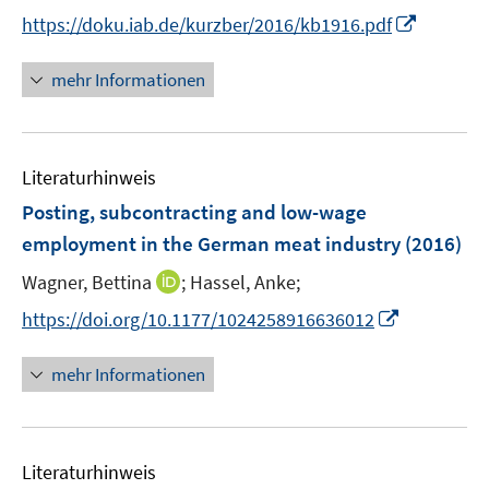
ö
n
t
I
https://doku.iab.de/kurzber/2016/kb1916.pdf
f
n
e
n
f
e
r
n
mehr Informationen
n
u
ö
e
e
e
f
u
n
m
f
e
F
n
Literaturhinweis
m
e
e
F
Posting, subcontracting and low-wage
n
n
e
employment in the German meat industry
(2016)
s
n
t
I
Wagner, Bettina
;
Hassel, Anke;
s
e
n
t
I
https://doi.org/10.1177/1024258916636012
r
n
e
n
ö
e
r
n
mehr Informationen
f
u
ö
e
f
e
f
u
n
m
f
e
e
F
n
Literaturhinweis
m
n