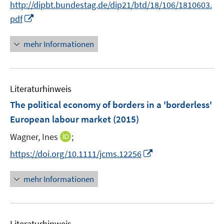
e
http://dipbt.bundestag.de/dip21/btd/18/106/1810603.
r
I
pdf
ö
n
f
n
mehr Informationen
f
e
n
u
e
e
n
Literaturhinweis
m
F
The political economy of borders in a 'borderless'
e
European labour market
(2015)
n
I
Wagner, Ines
;
s
n
t
I
https://doi.org/10.1111/jcms.12256
n
e
n
e
r
n
mehr Informationen
u
ö
e
e
f
u
m
f
e
F
n
Literaturhinweis