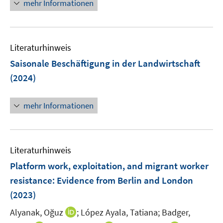
n
mehr Informationen
n
f
e
e
n
u
n
e
e
n
Literaturhinweis
m
F
Saisonale Beschäftigung in der Landwirtschaft
e
(2024)
n
s
mehr Informationen
t
e
r
ö
Literaturhinweis
f
Platform work, exploitation, and migrant worker
f
n
resistance: Evidence from Berlin and London
e
(2023)
n
I
Alyanak, Oğuz
;
López Ayala, Tatiana;
Badger,