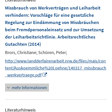
m
e
e
F
Missbrauch von Werkverträgen und Leiharbeit
n
n
e
verhindern
:
Vorschläge für eine gesetzliche
s
n
Regelung zur Eindämmung von Missbräuchen
t
s
e
beim Fremdpersonaleinsatz und zur Umsetzung
t
r
e
der Leiharbeitsrichtlinie. Arbeitsrechtliches
ö
r
Gutachten
(2014)
f
ö
f
Brors, Christiane;
Schüren, Peter;
f
n
f
http://www.landderfairenarbeit.nrw.de/files/mais/con
e
n
tent/Auskoemmliche%20Loehne/140317_missbrauch
n
e
I
_werkvertraege.pdf
n
n
n
mehr Informationen
e
u
e
Literaturhinweis
m