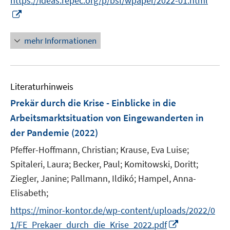
https://ideas.repec.org/p/bsl/wpaper/2022-01.html
e
r
I
u
ö
n
e
f
n
mehr Informationen
m
f
e
F
n
u
e
e
e
n
n
Literaturhinweis
m
s
F
Prekär durch die Krise - Einblicke in die
t
e
e
Arbeitsmarktsituation von Eingewanderten in
n
r
der Pandemie
(2022)
s
ö
t
Pfeffer-Hoffmann, Christian;
Krause, Eva Luise;
f
e
Spitaleri, Laura;
Becker, Paul;
Komitowski, Doritt;
f
r
n
Ziegler, Janine;
Pallmann, Ildikó;
Hampel, Anna-
ö
e
Elisabeth;
f
n
https://minor-kontor.de/wp-content/uploads/2022/0
f
n
I
1/FE_Prekaer_durch_die_Krise_2022.pdf