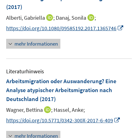
s
(2017)
t
e
I
I
Alberti, Gabriella
;
Danaj, Sonila
;
r
n
n
I
https://doi.org/10.1080/09585192.2017.1365746
ö
n
n
n
f
e
e
n
mehr Informationen
f
u
u
e
n
e
e
u
e
m
m
e
n
F
F
Literaturhinweis
m
e
e
F
Arbeitsmigration oder Auswanderung? Eine
n
n
e
Analyse atypischer Arbeitsmigration nach
s
s
n
Deutschland
(2017)
t
t
s
e
e
t
I
Wagner, Bettina
;
Hassel, Anke;
r
r
e
n
I
https://doi.org/10.5771/0342-300X-2017-6-409
ö
ö
r
n
n
f
f
ö
e
n
f
f
mehr Informationen