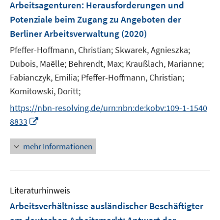
t
t
Arbeitsagenturen
:
Herausforderungen und
s
n
e
e
Potenziale beim Zugang zu Angeboten der
t
s
r
r
e
Berliner Arbeitsverwaltung
(2020)
t
ö
ö
r
e
Pfeffer-Hoffmann, Christian;
Skwarek, Agnieszka;
f
f
ö
r
f
f
Dubois, Maëlle;
Behrendt, Max;
Kraußlach, Marianne;
f
ö
n
n
Fabianczyk, Emilia;
Pfeffer-Hoffmann, Christian;
f
f
e
e
n
Komitowski, Doritt;
f
n
n
e
n
https://nbn-resolving.de/urn:nbn:de:kobv:109-1-1540
n
e
I
8833
n
n
n
mehr Informationen
e
u
e
Literaturhinweis
m
F
Arbeitsverhältnisse ausländischer Beschäftigter
e