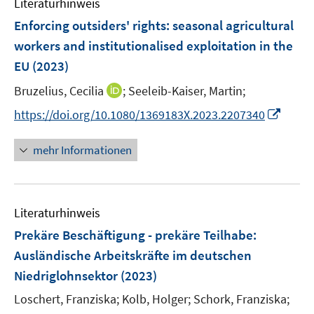
Literaturhinweis
m
n
n
n
e
e
e
F
Enforcing outsiders' rights: seasonal agricultural
n
n
n
e
workers and institutionalised exploitation in the
s
s
n
EU
(2023)
t
t
s
e
e
t
I
Bruzelius, Cecilia
;
Seeleib-Kaiser, Martin;
r
r
e
n
I
https://doi.org/10.1080/1369183X.2023.2207340
ö
ö
r
n
n
f
f
ö
e
n
f
f
mehr Informationen
f
u
e
n
n
f
e
u
e
e
n
m
e
n
n
e
F
Literaturhinweis
m
n
e
F
Prekäre Beschäftigung - prekäre Teilhabe
:
n
e
Ausländische Arbeitskräfte im deutschen
s
n
Niedriglohnsektor
(2023)
t
s
e
t
Loschert, Franziska;
Kolb, Holger;
Schork, Franziska;
r