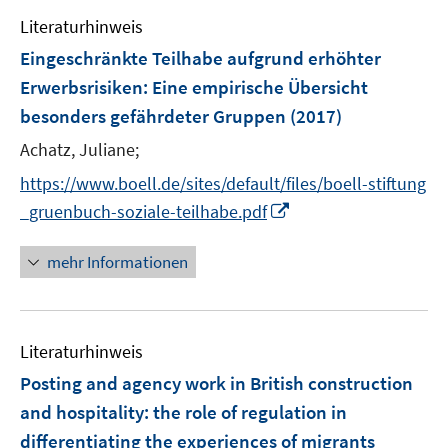
ö
n
f
f
m
Literaturhinweis
f
e
n
n
F
f
Eingeschränkte Teilhabe aufgrund erhöhter
n
e
e
e
n
Erwerbsrisiken
:
Eine empirische Übersicht
n
n
n
e
besonders gefährdeter Gruppen
(2017)
s
n
t
Achatz, Juliane;
e
https://www.boell.de/sites/default/files/boell-stiftung
r
I
_gruenbuch-soziale-teilhabe.pdf
ö
n
f
n
mehr Informationen
f
e
n
u
e
e
n
Literaturhinweis
m
F
Posting and agency work in British construction
e
and hospitality
:
the role of regulation in
n
differentiating the experiences of migrants