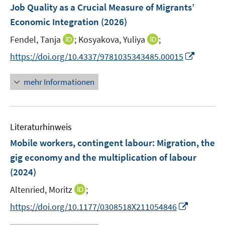
Job Quality as a Crucial Measure of Migrants’
Economic Integration
(2026)
I
I
Fendel, Tanja
;
Kosyakova, Yuliya
;
n
n
I
https://doi.org/10.4337/9781035343485.00015
n
n
n
e
e
n
mehr Informationen
u
u
e
e
e
u
m
m
e
F
F
Literaturhinweis
m
e
e
F
Mobile workers, contingent labour: Migration, the
n
n
e
gig economy and the multiplication of labour
s
s
n
(2024)
t
t
s
e
e
t
I
Altenried, Moritz
;
r
r
e
n
I
https://doi.org/10.1177/0308518X211054846
ö
ö
r
n
n
f
f
ö