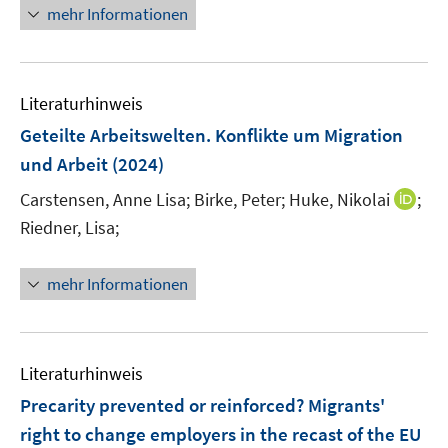
e
n
f
f
mehr Informationen
f
u
e
n
n
f
e
u
e
e
n
m
e
n
n
e
F
Literaturhinweis
m
n
e
F
Geteilte Arbeitswelten. Konflikte um Migration
n
e
und Arbeit
(2024)
s
n
t
I
Carstensen, Anne Lisa;
Birke, Peter;
Huke, Nikolai
;
s
e
n
t
Riedner, Lisa;
r
n
e
ö
e
r
mehr Informationen
f
u
ö
f
e
f
n
m
f
e
F
n
Literaturhinweis
n
e
e
Precarity prevented or reinforced? Migrants'
n
n
right to change employers in the recast of the EU
s