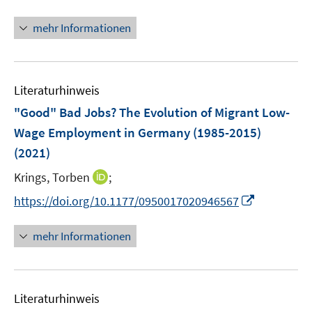
e
n
n
n
mehr Informationen
e
u
e
Literaturhinweis
m
F
"Good" Bad Jobs? The Evolution of Migrant Low-
e
Wage Employment in Germany (1985-2015)
n
(2021)
s
t
I
Krings, Torben
;
e
n
I
https://doi.org/10.1177/0950017020946567
r
n
n
ö
e
n
mehr Informationen
f
u
e
f
e
u
n
m
e
e
F
Literaturhinweis
m
n
e