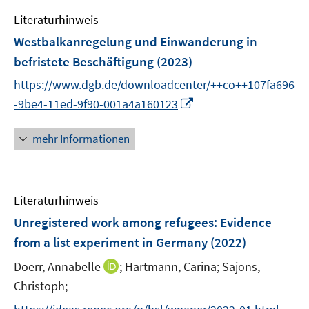
f
e
n
Literaturhinweis
m
e
F
Westbalkanregelung und Einwanderung in
n
e
befristete Beschäftigung
(2023)
n
https://www.dgb.de/downloadcenter/++co++107fa696
s
I
t
-9be4-11ed-9f90-001a4a160123
n
e
n
r
mehr Informationen
e
ö
u
f
e
f
Literaturhinweis
m
n
F
e
Unregistered work among refugees: Evidence
e
n
from a list experiment in Germany
(2022)
n
I
Doerr, Annabelle
;
Hartmann, Carina;
Sajons,
s
n
t
Christoph;
n
e