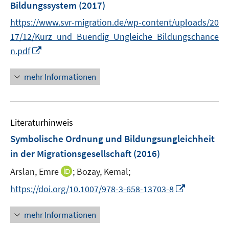
r
r
Bildungssystem
(2017)
t
ö
ö
e
https://www.svr-migration.de/wp-content/uploads/20
f
f
r
17/12/Kurz_und_Buendig_Ungleiche_Bildungschance
f
f
ö
I
n
n
n.pdf
f
n
e
e
f
n
n
n
mehr Informationen
n
e
e
u
n
e
Literaturhinweis
m
F
Symbolische Ordnung und Bildungsungleichheit
e
in der Migrationsgesellschaft
(2016)
n
I
Arslan, Emre
;
Bozay, Kemal;
s
n
t
I
https://doi.org/10.1007/978-3-658-13703-8
n
e
n
e
r
n
mehr Informationen
u
ö
e