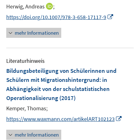
t
I
Herwig, Andreas
;
e
n
I
https://doi.org/10.1007/978-3-658-17117-9
r
n
n
ö
e
n
mehr Informationen
f
u
e
f
e
u
n
m
e
e
F
Literaturhinweis
m
n
e
F
Bildungsbeteiligung von Schülerinnen und
n
e
Schülern mit Migrationshintergrund
:
in
s
n
Abhängigkeit von der schulstatistischen
t
s
e
Operationalisierung
(2017)
t
r
e
Kemper, Thomas;
ö
r
I
f
https://www.waxmann.com/artikelART102123
ö
n
f
f
n
n
mehr Informationen
f