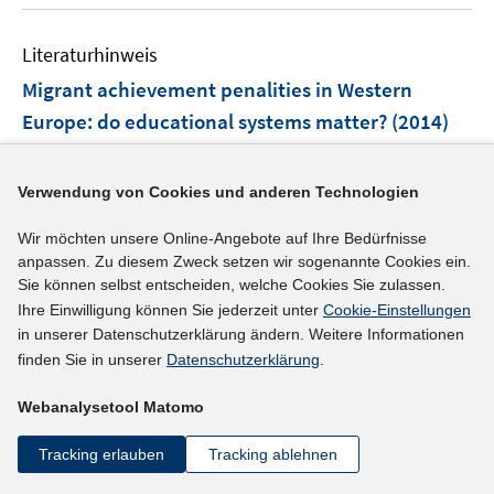
u
ö
e
f
Literaturhinweis
m
f
F
Migrant achievement penalities in Western
n
e
e
Europe
:
do educational systems matter?
(2014)
n
n
I
I
Borgna, Camilla
;
Contini, Dalit
;
s
n
n
t
I
Verwendung von Cookies und anderen Technologien
https://doi.org/10.1093/esr/jcu067
n
n
e
n
e
e
r
Wir möchten unsere Online-Angebote auf Ihre Bedürfnisse
n
mehr Informationen
u
u
anpassen. Zu diesem Zweck setzen wir sogenannte Cookies ein.
ö
e
Sie können selbst entscheiden, welche Cookies Sie zulassen.
e
e
f
u
Ihre Einwilligung können Sie jederzeit unter
Cookie-Einstellungen
m
m
f
e
in unserer Datenschutzerklärung ändern. Weitere Informationen
F
F
n
Literaturhinweis
m
finden Sie in unserer
Datenschutzerklärung
.
e
e
e
F
Migrationshintergrund, soziale Ungleichheit oder
n
n
n
e
Webanalysetool Matomo
Bildungspolitik
:
wodurch lassen sich
s
s
n
Bildungsdifferenzen erklären
t
(2014)
t
Tracking erlauben
Tracking ablehnen
s
e
e
t
I
Debuschewitz, Pia;
Bujard, Martin
;