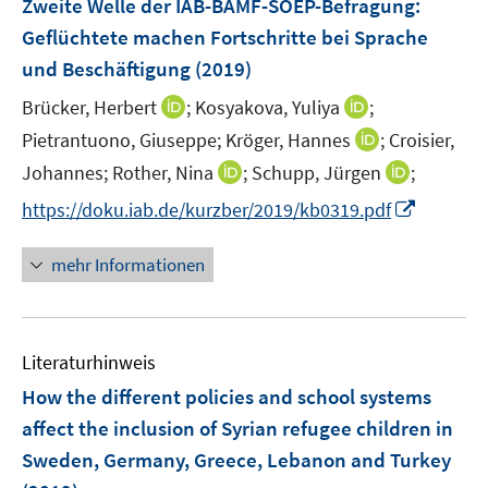
Zweite Welle der IAB-BAMF-SOEP-Befragung:
s
s
e
Geflüchtete machen Fortschritte bei Sprache
t
t
n
e
e
und Beschäftigung
(2019)
s
r
r
t
I
I
Brücker, Herbert
;
Kosyakova, Yuliya
;
ö
ö
e
n
n
I
Pietrantuono, Giuseppe;
Kröger, Hannes
;
Croisier,
f
f
r
n
n
n
f
f
I
I
Johannes;
Rother, Nina
;
Schupp, Jürgen
;
ö
e
e
n
n
n
n
n
I
f
https://doku.iab.de/kurzber/2019/kb0319.pdf
u
u
e
e
e
n
n
n
f
e
e
u
n
n
e
e
n
n
m
m
mehr Informationen
e
u
u
e
e
F
F
m
e
e
u
n
e
e
F
m
m
e
n
n
e
F
F
Literaturhinweis
m
s
s
n
e
e
F
t
t
How the different policies and school systems
s
n
n
e
e
e
t
affect the inclusion of Syrian refugee children in
s
s
n
r
r
e
Sweden, Germany, Greece, Lebanon and Turkey
t
t
s
ö
ö
r
e
e