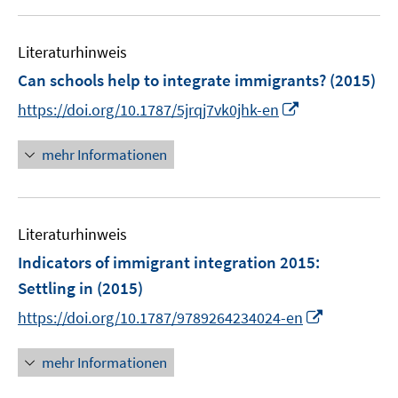
u
e
Literaturhinweis
m
F
Can schools help to integrate immigrants?
(2015)
e
I
https://doi.org/10.1787/5jrqj7vk0jhk-en
n
n
s
n
mehr Informationen
t
e
e
u
r
e
ö
Literaturhinweis
m
f
F
Indicators of immigrant integration 2015:
f
e
Settling in
(2015)
n
n
e
I
https://doi.org/10.1787/9789264234024-en
s
n
n
t
n
mehr Informationen
e
e
r