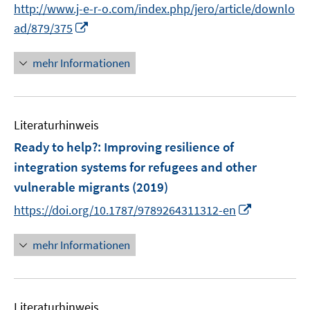
n
f
f
f
f
http://www.j-e-r-o.com/index.php/jero/article/downlo
ö
e
e
e
n
n
n
f
f
I
ad/879/375
f
n
n
n
e
e
e
n
n
n
f
u
n
n
e
e
n
n
mehr Informationen
e
n
n
e
e
m
u
n
F
e
e
Literaturhinweis
m
n
F
Ready to help?
:
Improving resilience of
s
e
integration systems for refugees and other
t
n
e
vulnerable migrants
(2019)
s
r
I
t
https://doi.org/10.1787/9789264311312-en
ö
n
e
f
n
r
mehr Informationen
f
e
ö
n
u
f
e
e
f
n
Literaturhinweis
m
n