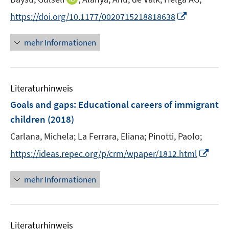
r
n
I
https://doi.org/10.1177/0020715218818638
ö
n
n
f
e
n
mehr Informationen
f
u
e
n
e
u
e
m
e
n
F
Literaturhinweis
m
e
F
Goals and gaps: Educational careers of immigrant
n
e
children
(2018)
s
n
t
Carlana, Michela;
La Ferrara, Eliana;
Pinotti, Paolo;
s
e
t
I
https://ideas.repec.org/p/crm/wpaper/1812.html
r
e
n
ö
r
n
mehr Informationen
f
ö
e
f
f
u
n
f
e
e
n
Literaturhinweis
m