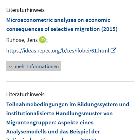
m
m
e
n
F
F
Literaturhinweis
m
e
e
F
Microeconometric analyses on economic
n
n
e
consequences of selective migration
(2015)
s
s
n
t
t
I
Ruhose, Jens
;
s
e
e
n
t
I
https://ideas.repec.org/b/ces/ifobei/61.html
r
r
n
e
n
ö
ö
e
r
n
mehr Informationen
f
f
u
ö
e
f
f
e
f
u
n
n
m
f
e
e
e
F
n
Literaturhinweis
m
n
n
e
e
F
Teilnahmebedingungen im Bildungssystem und
n
n
e
institutionalisierte Handlungsmuster von
s
n
Migrantengruppen
t
:
Aspekte eines
s
e
Analysemodells und das Beispiel der
t
r
e