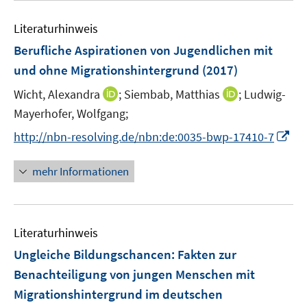
e
m
f
e
n
F
n
Literaturhinweis
m
e
e
F
Berufliche Aspirationen von Jugendlichen mit
n
n
e
und ohne Migrationshintergrund
(2017)
s
n
t
I
I
Wicht, Alexandra
;
Siembab, Matthias
;
Ludwig-
s
e
n
n
t
Mayerhofer, Wolfgang;
r
n
n
e
I
http://nbn-resolving.de/nbn:de:0035-bwp-17410-7
ö
e
e
r
n
f
u
u
ö
n
mehr Informationen
f
e
e
f
e
n
m
m
f
u
e
F
F
n
e
n
e
e
e
Literaturhinweis
m
n
n
n
F
Ungleiche Bildungschancen
:
Fakten zur
s
s
e
Benachteiligung von jungen Menschen mit
t
t
n
e
e
Migrationshintergrund im deutschen
s