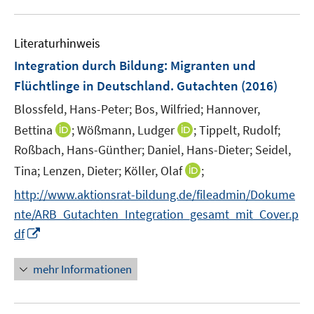
e
f
u
m
f
e
F
n
Literaturhinweis
m
e
e
F
Integration durch Bildung
:
Migranten und
n
n
e
Flüchtlinge in Deutschland. Gutachten
(2016)
s
n
t
Blossfeld, Hans-Peter;
Bos, Wilfried;
Hannover,
s
e
t
I
I
Bettina
;
Wößmann, Ludger
;
Tippelt, Rudolf;
r
e
n
n
Roßbach, Hans-Günther;
Daniel, Hans-Dieter;
Seidel,
ö
r
n
n
I
Tina;
Lenzen, Dieter;
Köller, Olaf
;
f
ö
e
e
n
f
http://www.aktionsrat-bildung.de/fileadmin/Dokume
f
u
u
n
n
f
e
e
nte/ARB_Gutachten_Integration_gesamt_mit_Cover.p
e
e
n
m
m
I
df
u
n
e
F
F
n
e
n
e
e
n
mehr Informationen
m
n
n
e
F
s
s
u
e