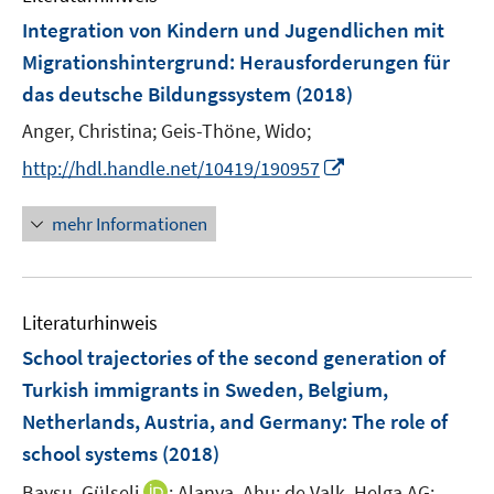
F
e
Integration von Kindern und Jugendlichen mit
e
n
Migrationshintergrund
:
Herausforderungen für
n
das deutsche Bildungssystem
(2018)
s
t
Anger, Christina;
Geis-Thöne, Wido;
e
I
http://hdl.handle.net/10419/190957
r
n
ö
n
mehr Informationen
f
e
f
u
n
e
e
Literaturhinweis
m
n
F
School trajectories of the second generation of
e
Turkish immigrants in Sweden, Belgium,
n
Netherlands, Austria, and Germany
:
The role of
s
school systems
(2018)
t
e
I
Baysu, Gülseli
;
Alanya, Ahu;
de Valk, Helga AG;