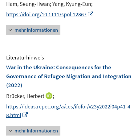
r
t
Ham, Seung-Hwan;
Yang, Kyung-Eun;
f
f
f
ö
e
n
n
f
I
https://doi.org/10.1111/spol.12867
f
r
e
e
n
n
f
ö
n
n
e
n
mehr Informationen
n
f
n
e
e
f
u
n
n
e
e
Literaturhinweis
m
n
F
War in the Ukraine: Consequences for the
e
Governance of Refugee Migration and Integration
n
(2022)
s
t
I
Brücker, Herbert
;
e
n
https://ideas.repec.org/a/ces/ifofor/v23y2022i04p41-4
r
n
I
8.html
ö
e
n
f
u
n
mehr Informationen
f
e
e