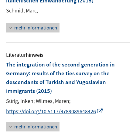
italienischen Einwanderung
(2015)
ö
r
Schmid, Marc;
f
ö
f
f
n
mehr Informationen
f
e
n
n
e
n
Literaturhinweis
The integration of the second generation in
Germany: results of the ties survey on the
descendants of Turkish and Yugoslavian
immigrants
(2015)
Sürig, Inken;
Wilmes, Maren;
I
https://doi.org/10.5117/9789089648426
n
n
mehr Informationen
e