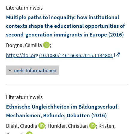
t
t
e
n
e
e
Literaturhinweis
m
s
r
r
F
Multiple paths to inequality
:
how institutional
t
ö
ö
e
e
contexts shape the educational opportunities of
f
f
n
r
second-generation immigrants in Europe
(2016)
f
f
s
ö
n
n
t
I
Borgna, Camilla
;
f
e
e
e
n
f
I
https://doi.org/10.1080/14616696.2015.1134801
n
n
r
n
n
n
ö
e
e
n
mehr Informationen
f
u
n
e
f
e
u
n
m
e
e
F
Literaturhinweis
m
n
e
F
Ethnische Ungleichheiten im Bildungsverlauf
:
n
e
Mechanismen, Befunde, Debatten
(2016)
s
n
t
I
I
Diehl, Claudia
;
Hunkler, Christian
;
Kristen,
s
e
n
n
t