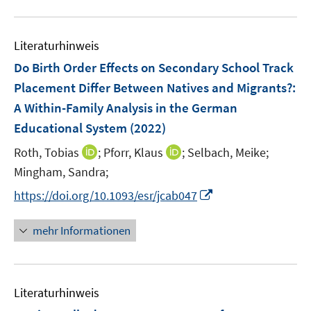
n
m
u
e
F
e
n
e
Literaturhinweis
m
n
F
Do Birth Order Effects on Secondary School Track
s
e
Placement Differ Between Natives and Migrants?
:
t
n
e
A Within-Family Analysis in the German
s
r
Educational System
(2022)
t
ö
e
I
I
Roth, Tobias
;
Pforr, Klaus
;
Selbach, Meike;
f
r
n
n
f
Mingham, Sandra;
ö
n
n
n
I
https://doi.org/10.1093/esr/jcab047
f
e
e
e
n
f
u
u
n
n
n
mehr Informationen
e
e
e
e
m
m
u
n
F
F
e
e
e
Literaturhinweis
m
n
n
F