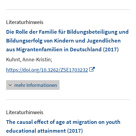
e
e
n
u
n
e
e
n
Literaturhinweis
m
F
Die Rolle der Familie für Bildungsbeteiligung und
e
Bildungserfolg von Kindern und Jugendlichen
n
aus Migrantenfamilien in Deutschland
(2017)
s
t
Kuhnt, Anne-Kristin;
e
I
https://doi.org/10.3262/ZSE1703232
r
n
ö
n
mehr Informationen
f
e
f
u
n
e
e
Literaturhinweis
m
n
F
The causal effect of age at migration on youth
e
educational attainment
(2017)
n