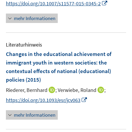
n
n
I
https://doi.org/10.1007/s11577-015-0345-2
r
n
n
n
ö
e
e
n
mehr Informationen
f
u
u
e
f
e
e
u
n
m
m
e
e
F
F
Literaturhinweis
m
n
e
e
F
Changes in the educational achievement of
n
n
e
immigrant youth in western societies
:
the
s
s
n
contextual effects of national (educational)
t
t
s
e
e
policies
(2015)
t
r
r
e
I
I
Riederer, Bernhard
;
Verwiebe, Roland
;
ö
ö
r
n
n
f
I
f
https://doi.org/10.1093/esr/jcv063
ö
n
n
f
n
f
f
e
e
n
n
n
mehr Informationen
f
u
u
e
e
e
n
e
e
n
u
n
e