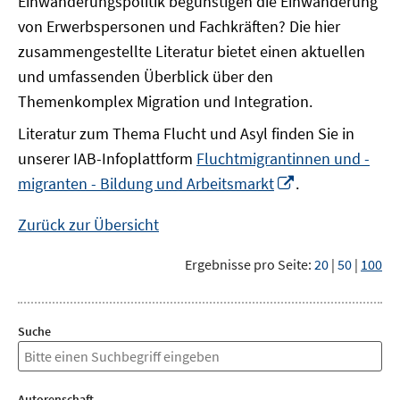
Einwanderungspolitik begünstigen die Einwanderung
von Erwerbspersonen und Fachkräften? Die hier
zusammengestellte Literatur bietet einen aktuellen
und umfassenden Überblick über den
Themenkomplex Migration und Integration.
Literatur zum Thema Flucht und Asyl finden Sie in
unserer IAB-Infoplattform
Fluchtmigrantinnen und -
In
migranten - Bildung und Arbeitsmarkt
.
neuem
Fenster
Zurück zur Übersicht
öffnen
Ergebnisse pro Seite:
20
|
50
|
100
Suche
Autorenschaft