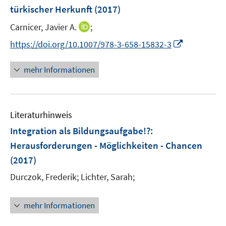
n
n
türkischer Herkunft
(2017)
s
t
I
Carnicer, Javier A.
;
e
n
I
https://doi.org/10.1007/978-3-658-15832-3
r
n
n
ö
e
n
mehr Informationen
f
u
e
f
e
u
n
m
e
e
F
Literaturhinweis
m
n
e
F
Integration als Bildungsaufgabe!?
:
n
e
Herausforderungen - Möglichkeiten - Chancen
s
n
(2017)
t
s
e
t
Durczok, Frederik;
Lichter, Sarah;
r
e
ö
r
mehr Informationen
f
ö
f
f