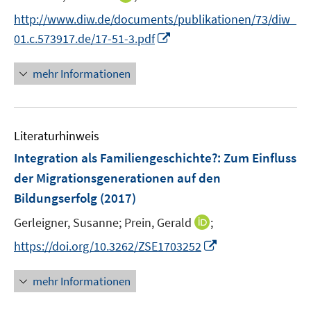
n
t
http://www.diw.de/documents/publikationen/73/diw_
n
e
I
01.c.573917.de/17-51-3.pdf
e
r
n
u
ö
n
mehr Informationen
e
f
e
m
f
u
F
n
e
e
e
Literaturhinweis
m
n
n
F
Integration als Familiengeschichte?
:
Zum Einfluss
s
e
der Migrationsgenerationen auf den
t
n
e
Bildungserfolg
(2017)
s
r
t
I
Gerleigner, Susanne;
Prein, Gerald
;
ö
e
n
I
f
https://doi.org/10.3262/ZSE1703252
r
n
n
f
ö
e
n
n
mehr Informationen
f
u
e
e
f
e
u