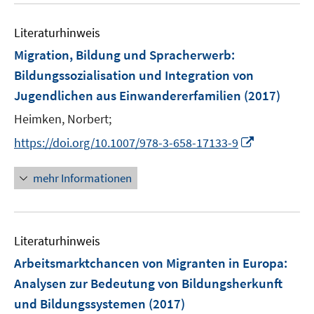
n
n
m
e
e
F
Literaturhinweis
m
n
e
F
Migration, Bildung und Spracherwerb
:
n
e
Bildungssozialisation und Integration von
s
n
Jugendlichen aus Einwandererfamilien
t
(2017)
s
e
t
Heimken, Norbert;
r
e
I
https://doi.org/10.1007/978-3-658-17133-9
ö
r
n
f
ö
n
mehr Informationen
f
f
e
n
f
u
e
n
e
n
e
Literaturhinweis
m
n
F
Arbeitsmarktchancen von Migranten in Europa
:
e
Analysen zur Bedeutung von Bildungsherkunft
n
und Bildungssystemen
(2017)
s