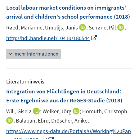
n
e
F
Local labour market conditions on immigrants'
n
e
arrival and children's school performance
(2018)
n
I
I
Røed, Marianne;
Umblijs, Janis
;
Schøne, Pål
;
s
n
n
t
I
http://hdl.handle.net/10419/180544
n
n
e
n
e
e
r
n
mehr Informationen
u
u
ö
e
e
e
f
u
m
m
f
e
F
F
n
Literaturhinweis
m
e
e
e
F
Integration von Flüchtlingen in Deutschland
:
n
n
n
e
Erste Ergebnisse aus der ReGES-Studie
(2018)
s
s
n
t
t
I
I
Will, Gisela
;
Welker, Jörg
;
Homuth, Christoph
s
e
e
n
n
t
I
;
Balaban, Ebru;
Dröscher, Anike;
r
r
n
n
e
n
https://www.neps-data.de/Portals/0/Working%20Pap
ö
ö
e
e
r
n
I
f
f