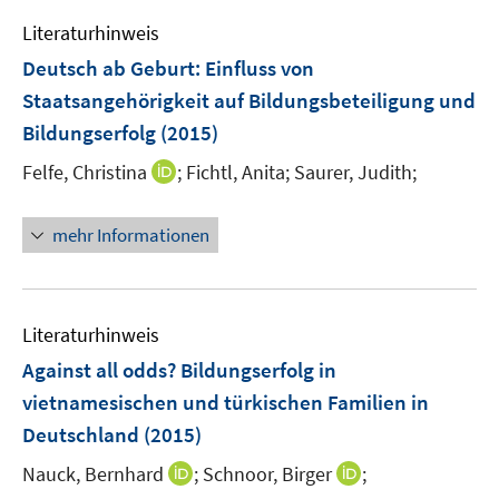
e
n
e
e
F
F
Literaturhinweis
m
n
n
e
e
F
Deutsch ab Geburt
:
Einfluss von
s
s
n
n
e
t
t
Staatsangehörigkeit auf Bildungsbeteiligung und
s
s
n
e
e
Bildungserfolg
t
(2015)
t
s
r
r
e
e
t
I
Felfe, Christina
;
Fichtl, Anita;
Saurer, Judith;
ö
ö
r
r
e
n
f
f
ö
ö
r
n
f
f
mehr Informationen
f
f
ö
e
n
n
f
f
f
u
e
e
n
n
f
e
n
n
e
e
n
m
Literaturhinweis
n
n
e
F
Against all odds? Bildungserfolg in
n
e
vietnamesischen und türkischen Familien in
n
Deutschland
(2015)
s
t
I
I
Nauck, Bernhard
;
Schnoor, Birger
;
e