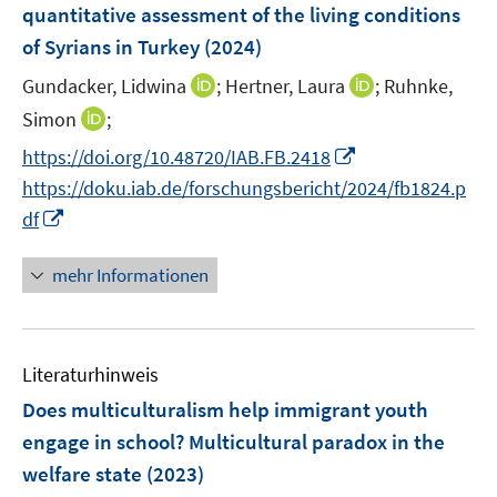
quantitative assessment of the living conditions
of Syrians in Turkey
(2024)
I
I
Gundacker, Lidwina
;
Hertner, Laura
;
Ruhnke,
n
n
I
Simon
;
n
n
n
I
https://doi.org/10.48720/IAB.FB.2418
e
e
n
n
https://doku.iab.de/forschungsbericht/2024/fb1824.p
u
u
e
n
I
e
e
df
u
e
n
m
m
e
u
n
F
F
mehr Informationen
m
e
e
e
e
F
m
u
n
n
e
F
e
s
s
n
e
Literaturhinweis
m
t
t
s
n
F
e
e
Does multiculturalism help immigrant youth
t
s
e
r
r
e
engage in school? Multicultural paradox in the
t
n
ö
ö
r
welfare state
(2023)
e
s
f
f
ö