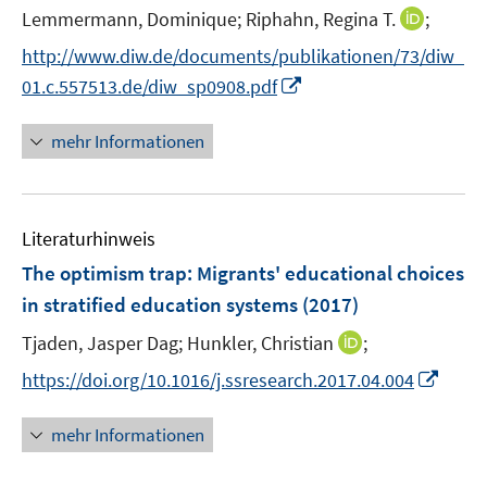
I
Lemmermann, Dominique;
Riphahn, Regina T.
;
s
n
t
http://www.diw.de/documents/publikationen/73/diw_
n
e
I
01.c.557513.de/diw_sp0908.pdf
e
r
n
u
ö
n
mehr Informationen
e
f
e
m
f
u
F
n
e
e
e
Literaturhinweis
m
n
n
F
The optimism trap: Migrants' educational choices
s
e
in stratified education systems
(2017)
t
n
e
I
Tjaden, Jasper Dag;
Hunkler, Christian
;
s
r
n
t
I
https://doi.org/10.1016/j.ssresearch.2017.04.004
ö
n
e
n
f
e
r
n
mehr Informationen
f
u
ö
e
n
e
f
u