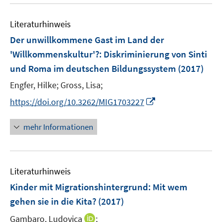
n
f
e
n
Literaturhinweis
n
e
Der unwillkommene Gast im Land der
n
'Willkommenskultur'?
:
Diskriminierung von Sinti
und Roma im deutschen Bildungssystem
(2017)
Engfer, Hilke;
Gross, Lisa;
I
https://doi.org/10.3262/MIG1703227
n
n
mehr Informationen
e
u
e
Literaturhinweis
m
F
Kinder mit Migrationshintergrund
:
Mit wem
e
gehen sie in die Kita?
(2017)
n
I
Gambaro, Ludovica
;
s