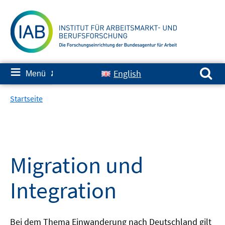
Springe
zum
Inhalt
Suchen nach:
≡
English
Menü
✘
Startseite
Migration und
Integration
Bei dem Thema Einwanderung nach Deutschland gilt