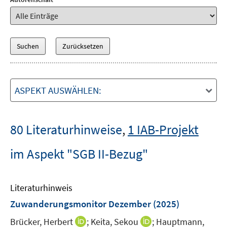
ASPEKT AUSWÄHLEN:
80 Literaturhinweise
,
1 IAB-Projekt
im Aspekt "SGB II-Bezug"
Literaturhinweis
Zuwanderungsmonitor Dezember
(2025)
I
I
Brücker, Herbert
;
Keita, Sekou
;
Hauptmann,