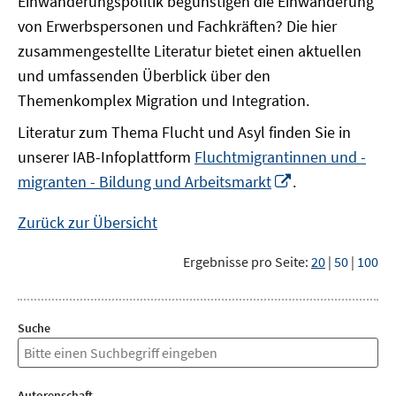
Einwanderungspolitik begünstigen die Einwanderung
von Erwerbspersonen und Fachkräften? Die hier
zusammengestellte Literatur bietet einen aktuellen
und umfassenden Überblick über den
Themenkomplex Migration und Integration.
Literatur zum Thema Flucht und Asyl finden Sie in
unserer IAB-Infoplattform
Fluchtmigrantinnen und -
In
migranten - Bildung und Arbeitsmarkt
.
neuem
Fenster
Zurück zur Übersicht
öffnen
Ergebnisse pro Seite:
20
|
50
|
100
Suche
Autorenschaft