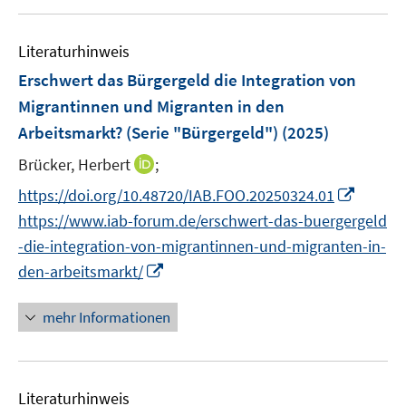
m
u
n
n
n
e
e
F
e
s
s
n
n
e
Literaturhinweis
m
t
t
s
n
F
e
e
Erschwert das Bürgergeld die Integration von
t
s
e
r
r
e
Migrantinnen und Migranten in den
t
n
ö
ö
r
Arbeitsmarkt? (Serie "Bürgergeld")
(2025)
e
s
f
f
ö
r
t
f
f
I
Brücker, Herbert
;
f
ö
e
n
n
n
f
I
https://doi.org/10.48720/IAB.FOO.20250324.01
f
r
e
e
n
n
n
f
https://www.iab-forum.de/erschwert-das-buergergeld
ö
n
n
e
e
n
n
-die-integration-von-migrantinnen-und-migranten-in-
f
u
n
e
e
I
f
den-arbeitsmarkt/
e
u
n
n
n
m
e
n
e
F
mehr Informationen
m
e
n
e
F
u
n
e
e
s
n
Literaturhinweis
m
t