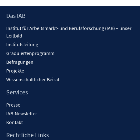
e
n
n
f
ö
r
e
e
n
f
Footer
Das IAB
ö
n
n
e
f
Inhalt
f
n
Institut für Arbeitsmarkt- und Berufsforschung (IAB) – unser
n
f
Leitbild
e
n
n
Institutsleitung
e
n
Graduiertenprogramm
Befragungen
Projekte
Wissenschaftlicher Beirat
Services
Presse
IAB-Newsletter
Kontakt
Rechtliche Links