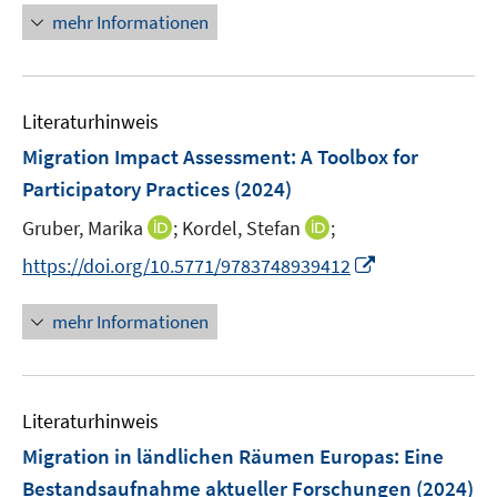
ö
r
e
e
n
mehr Informationen
f
ö
n
n
e
f
f
n
n
f
e
n
Literaturhinweis
n
e
Migration Impact Assessment
:
A Toolbox for
n
Participatory Practices
(2024)
I
I
Gruber, Marika
;
Kordel, Stefan
;
n
n
I
https://doi.org/10.5771/9783748939412
n
n
n
e
e
n
mehr Informationen
u
u
e
e
e
u
m
m
e
F
F
Literaturhinweis
m
e
e
F
Migration in ländlichen Räumen Europas: Eine
n
n
e
Bestandsaufnahme aktueller Forschungen
(2024)
s
s