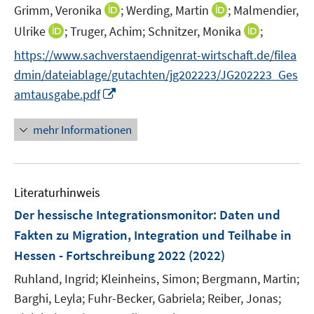
e
I
I
Grimm, Veronika
;
Werding, Martin
;
Malmendier,
ö
r
n
n
I
I
Ulrike
;
Truger, Achim;
Schnitzer, Monika
;
f
ö
n
n
n
n
f
f
https://www.sachverstaendigenrat-wirtschaft.de/filea
e
e
n
n
n
f
dmin/dateiablage/gutachten/jg202223/JG202223_Ges
u
u
e
e
e
n
I
e
e
amtausgabe.pdf
u
u
n
e
n
m
m
e
e
n
n
F
F
mehr Informationen
m
m
e
e
e
F
F
u
n
n
e
e
e
s
s
n
n
Literaturhinweis
m
t
t
s
s
F
e
e
Der hessische Integrationsmonitor
:
Daten und
t
t
e
r
r
e
e
Fakten zu Migration, Integration und Teilhabe in
n
ö
ö
r
r
Hessen - Fortschreibung 2022
(2022)
s
f
f
ö
ö
t
Ruhland, Ingrid;
Kleinheins, Simon;
f
Bergmann, Martin;
f
f
f
e
n
n
Barghi, Leyla;
Fuhr-Becker, Gabriela;
Reiber, Jonas;
f
f
r
e
e