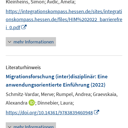
n
n
Kleinheins, Simon;
Avdic, Amela;
ö
n
n
e
e
https://integrationskompass.hessen.de/sites/integrati
f
n
n
onskompass.hessen.de/files/HIM%202022_barrierefre
f
n
I
i_0.pdf
e
n
n
n
mehr Informationen
e
u
e
Literaturhinweis
m
F
Migrationsforschung (inter)disziplinär
:
Eine
e
anwendungsorientierte Einführung
(2022)
n
Schmitz-Vardar, Merve;
Rumpel, Andrea;
Graevskaia,
s
t
I
Alexandra
;
Dinnebier, Laura;
e
n
I
https://doi.org/10.14361/9783839460948
r
n
n
ö
e
n
mehr Informationen