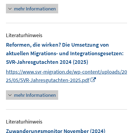
ö
e
n
mehr Informationen
f
u
e
f
e
u
n
m
e
e
F
Literaturhinweis
m
n
e
F
Reformen, die wirken? Die Umsetzung von
n
e
aktuellen Migrations- und Integrationsgesetzen:
s
n
SVR-Jahresgutachten 2024
t
(2025)
s
e
t
https://www.svr-migration.de/wp-content/uploads/20
r
e
I
25/05/SVR-Jahresgutachten-2025.pdf
ö
r
n
f
ö
n
mehr Informationen
f
f
e
n
f
u
e
n
e
n
e
Literaturhinweis
m
n
F
Zuwanderungsmonitor November
(2024)