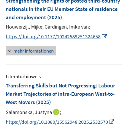
Strengthening the rights of posted third-country
e
nationals in their EU Member State of residence
n
and employment
(2025)
s
t
Houwerzijl, Mijke;
Gardingen, Imke van;
e
I
https://doi.org/10.1177/10242589251324658
r
n
ö
n
mehr Informationen
f
e
f
u
n
e
e
Literaturhinweis
m
n
F
Transferring Skills but Not Progressing: Labour
e
Market Trajectories of intra-European West-to-
n
West Movers
(2025)
s
t
I
Salamonska, Justyna
;
e
n
I
https://doi.org/10.1080/15562948.2025.2532570
r
n
n