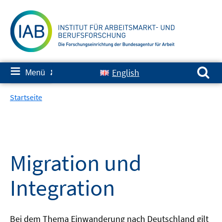
Springe
zum
Inhalt
Suchen nach:
≡
English
Menü
✘
Startseite
Migration und
Integration
Bei dem Thema Einwanderung nach Deutschland gilt