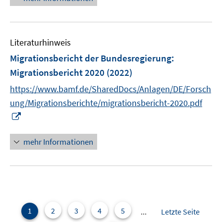
f
u
e
f
e
u
n
m
e
e
F
Literaturhinweis
m
n
e
F
Migrationsbericht der Bundesregierung
:
n
e
Migrationsbericht 2020
(2022)
s
n
t
https://www.bamf.de/SharedDocs/Anlagen/DE/Forsch
s
e
t
ung/Migrationsberichte/migrationsbericht-2020.pdf
r
e
I
ö
r
n
f
ö
n
mehr Informationen
f
f
e
n
f
u
e
n
e
n
e
m
n
F
e
1
2
3
4
5
...
Letzte Seite