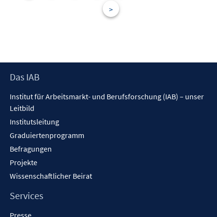
n
>
s
t
e
r
ö
f
Footer
Das IAB
f
Inhalt
n
Institut für Arbeitsmarkt- und Berufsforschung (IAB) – unser
e
Leitbild
n
Institutsleitung
Graduiertenprogramm
Befragungen
Projekte
Wissenschaftlicher Beirat
Services
Presse