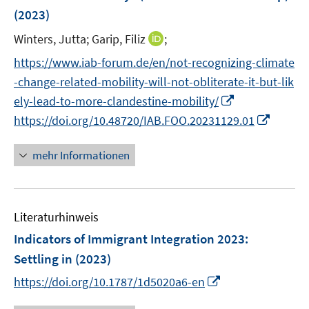
ö
(2023)
t
f
e
f
I
Winters, Jutta;
Garip, Filiz
;
r
n
n
https://www.iab-forum.de/en/not-recognizing-climate
ö
e
n
-change-related-mobility-will-not-obliterate-it-but-lik
f
n
e
f
I
ely-lead-to-more-clandestine-mobility/
u
n
n
I
https://doi.org/10.48720/IAB.FOO.20231129.01
e
e
n
n
m
n
e
n
F
mehr Informationen
u
e
e
e
u
n
m
e
s
F
Literaturhinweis
m
t
e
F
e
Indicators of Immigrant Integration 2023
:
n
e
r
Settling in
(2023)
s
n
ö
I
t
https://doi.org/10.1787/1d5020a6-en
s
f
n
e
t
f