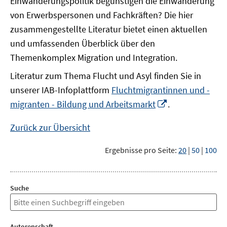
Einwanderungspolitik begünstigen die Einwanderung
von Erwerbspersonen und Fachkräften? Die hier
zusammengestellte Literatur bietet einen aktuellen
und umfassenden Überblick über den
Themenkomplex Migration und Integration.
Literatur zum Thema Flucht und Asyl finden Sie in
unserer IAB-Infoplattform
Fluchtmigrantinnen und -
In
migranten - Bildung und Arbeitsmarkt
.
neuem
Fenster
Zurück zur Übersicht
öffnen
Ergebnisse pro Seite:
20
|
50
|
100
Suche
Autorenschaft