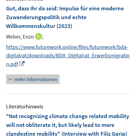
e
F
n
Gut, dass Ihr da seid
:
Impulse für eine moderne
n
e
e
Zuwanderungspolitik und echte
n
n
Willkommenskultur
(2023)
s
t
I
Weber, Enzo
;
e
n
https://www.futurework.online/files/futurework/bda-
r
n
digitalrat/downloads/BDA_Digitalrat_Erwerbsmigratio
ö
e
I
f
n.pdf
u
n
f
e
n
n
mehr Informationen
m
e
e
F
u
n
e
e
n
Literaturhinweis
m
s
F
"Not recognizing climate change related mobility
t
e
e
will not obliterate it, but likely lead to more
n
r
clandestine mobility" (Interview with Filiz Garip)
s