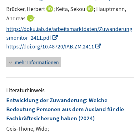
e
I
I
Brücker, Herbert
;
Keita, Sekou
;
Hauptmann,
n
n
n
I
Andreas
;
s
n
n
n
t
https://doku.iab.de/arbeitsmarktdaten/Zuwanderung
e
e
n
e
I
smonitor_2411.pdf
u
u
e
r
n
I
e
e
https://doi.org/10.48720/IAB.ZM.2411
u
ö
n
n
m
m
e
f
e
n
F
F
mehr Informationen
m
f
u
e
e
e
F
n
e
u
n
n
e
e
m
e
s
s
n
n
F
Literaturhinweis
m
t
t
s
e
F
e
e
Entwicklung der Zuwanderung
:
Welche
t
n
e
r
r
e
Bedeutung Personen aus dem Ausland für die
s
n
ö
ö
r
Fachkräftesicherung haben
(2024)
t
s
f
f
ö
e
t
Geis-Thöne, Wido;
f
f
f
r
e
n
n
f