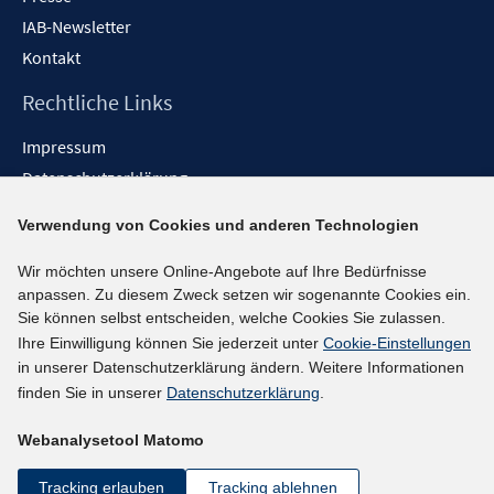
IAB-Newsletter
Kontakt
Rechtliche Links
Impressum
Datenschutzerklärung
Erklärung zur Barrierefreiheit
Verwendung von Cookies und anderen Technologien
Barrieren melden
Wir möchten unsere Online-Angebote auf Ihre Bedürfnisse
Social-Media-Kanäle
anpassen. Zu diesem Zweck setzen wir sogenannte Cookies ein.
Sie können selbst entscheiden, welche Cookies Sie zulassen.
BlueSky
Ihre Einwilligung können Sie jederzeit unter
Cookie-Einstellungen
YouTube
in unserer Datenschutzerklärung ändern. Weitere Informationen
LinkedIn
finden Sie in unserer
Datenschutzerklärung
.
XING
Webanalysetool Matomo
kununu
Netiquette
Tracking erlauben
Tracking ablehnen