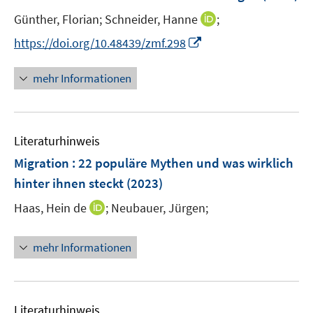
n
t
t
I
Günther, Florian;
Schneider, Hanne
;
s
e
e
n
t
I
https://doi.org/10.48439/zmf.298
r
r
n
e
n
ö
ö
e
r
n
mehr Informationen
f
f
u
ö
e
f
f
e
f
u
n
n
m
f
e
e
e
F
n
Literaturhinweis
m
n
n
e
e
F
Migration : 22 populäre Mythen und was wirklich
n
n
e
hinter ihnen steckt
(2023)
s
n
t
I
Haas, Hein de
;
Neubauer, Jürgen;
s
e
n
t
r
n
e
mehr Informationen
ö
e
r
f
u
ö
f
e
f
n
m
f
Literaturhinweis