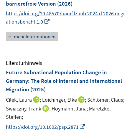
barrierefreie Version
(2026)
https://doi.org/10.48570/bamf.fz.mb.2024.d.2026.migr
I
ationsbericht.1.0
n
n
mehr Informationen
e
u
e
Literaturhinweis
m
F
Future Subnational Population Change in
e
Germany: The Role of Internal and International
n
Migration
(2025)
s
t
I
I
Cilek, Laura
;
Loichinger, Elke
;
Schlömer, Claus;
e
n
n
I
Swiaczny, Frank
;
Hoymann, Jana;
Maretzke,
r
n
n
n
Steffen;
ö
e
e
n
I
https://doi.org/10.1002/psp.2871
f
u
u
e