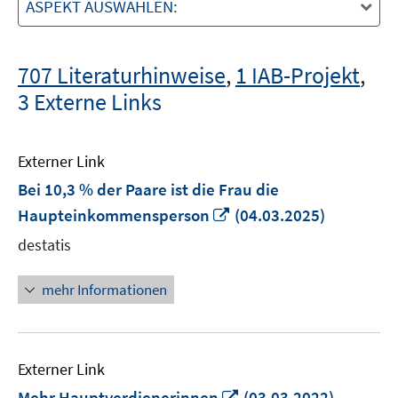
ASPEKT AUSWÄHLEN:
707 Literaturhinweise
,
1 IAB-Projekt
,
3 Externe Links
Externer Link
Bei 10,3 % der Paare ist die Frau die
In
Haupteinkommensperson
(04.03.2025)
neuem
destatis
Fenster
öffnen
mehr Informationen
Externer Link
In
Mehr Hauptverdienerinnen
(03.03.2022)