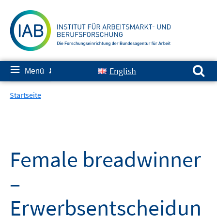
Springe
zum
Inhalt
Suchen nach:
≡
English
Menü
✘
Startseite
Female breadwinner
–
Erwerbsentscheidun