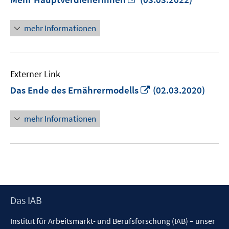
neuem
Fenster
mehr Informationen
öffnen
Externer Link
In
Das Ende des Ernährermodells
(02.03.2020)
neuem
Fenster
mehr Informationen
öffnen
Footer
Das IAB
Inhalt
Institut für Arbeitsmarkt- und Berufsforschung (IAB) – unser