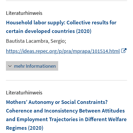
n
m
m
e
e
F
F
Literaturhinweis
m
n
e
e
F
Household labor supply: Collective results for
n
n
e
certain developed countries
(2020)
s
s
n
t
t
Bautista Lacambra, Sergio;
s
e
e
t
I
https://ideas.repec.org/p/pra/mprapa/101514.html
r
r
e
n
ö
ö
r
n
mehr Informationen
f
f
ö
e
f
f
f
u
n
n
f
e
e
e
n
Literaturhinweis
m
n
n
e
F
Mothers’ Autonomy or Social Constraints?
n
e
Coherence and Inconsistency Between Attitudes
n
and Employment Trajectories in Different Welfare
s
Regimes
(2020)
t