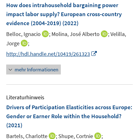
e
F
How does intrahousehold bargaining power
s
n
e
t
impact labor supply? European cross-country
s
n
e
evidence (2004-2019)
(2022)
t
s
r
e
t
I
I
Belloc, Ignacio
;
Molina, José Alberto
;
Velilla,
ö
r
e
n
n
I
Jorge
;
f
ö
r
n
n
n
f
f
I
http://hdl.handle.net/10419/261323
ö
e
e
n
n
f
n
f
u
u
e
e
n
n
mehr Informationen
f
e
e
u
n
e
e
n
m
m
e
n
u
e
F
F
m
e
n
e
e
F
Literaturhinweis
m
n
n
e
F
Drivers of Participation Elasticities across Europe:
s
s
n
e
t
t
Gender or Earner Role within the Household?
s
n
e
e
(2021)
t
s
r
r
e
t
I
I
Bartels, Charlotte
;
Shupe, Cortnie
;
ö
ö