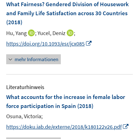
F
What Fairness? Gendered Division of Housework
n
n
e
and Family Life Satisfaction across 30 Countries
s
s
n
(2018)
t
t
s
e
e
t
I
I
Hu, Yang
;
Yucel, Deniz
;
r
r
e
n
n
I
https://doi.org/10.1093/esr/jcx085
ö
ö
r
n
n
n
f
f
ö
e
e
n
f
f
mehr Informationen
f
u
u
e
n
n
f
e
e
u
e
e
n
m
m
e
n
n
e
F
F
Literaturhinweis
m
n
e
e
F
What accounts for the increase in female labor
n
n
e
force participation in Spain
(2018)
s
s
n
t
t
Osuna, Victoria;
s
e
e
t
I
https://doku.iab.de/externe/2018/k180122v26.pdf
r
r
e
n
ö
ö