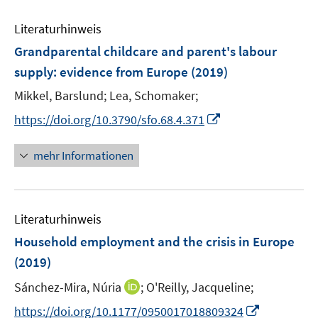
n
m
m
e
e
F
F
Literaturhinweis
m
n
e
e
F
Grandparental childcare and parent's labour
n
n
e
supply
:
evidence from Europe
(2019)
s
s
n
t
t
Mikkel, Barslund;
Lea, Schomaker;
s
e
e
t
I
https://doi.org/10.3790/sfo.68.4.371
r
r
e
n
ö
ö
r
n
mehr Informationen
f
f
ö
e
f
f
f
u
n
n
f
e
e
e
n
Literaturhinweis
m
n
n
e
F
Household employment and the crisis in Europe
n
e
(2019)
n
I
Sánchez-Mira, Núria
;
O'Reilly, Jacqueline;
s
n
t
I
https://doi.org/10.1177/0950017018809324