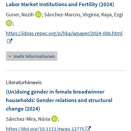
F
Labor Market Institutions and Fertility
(2024)
n
e
s
I
Guner, Nezih
;
Sánchez-Marcos, Virginia;
Kaya, Ezgi
n
t
n
I
;
s
e
n
n
t
https://ideas.repec.org/p/hka/wpaper/2024-006.html
r
e
n
e
I
ö
u
e
r
n
f
e
u
ö
n
f
mehr Informationen
m
e
f
e
n
F
m
f
u
e
e
F
n
e
n
n
e
e
Literaturhinweis
m
s
n
n
F
(Un)doing gender in female breadwinner
t
s
e
e
households: Gender relations and structural
t
n
r
e
change
(2024)
s
ö
r
t
I
Sánchez-Mira, Núria
;
f
ö
e
n
f
I
f
https://doi.org/10.1111/gwao.12775