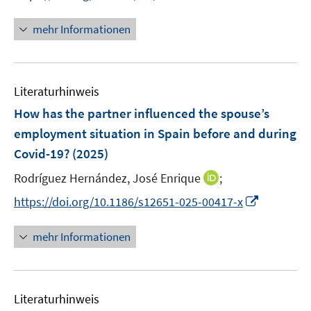
n
n
e
n
mehr Informationen
u
e
e
u
m
e
F
Literaturhinweis
m
e
F
How has the partner influenced the spouse’s
n
e
employment situation in Spain before and during
s
n
Covid-19?
(2025)
t
s
e
t
I
Rodríguez Hernández, José Enrique
;
r
e
n
I
https://doi.org/10.1186/s12651-025-00417-x
ö
r
n
n
f
ö
e
n
f
mehr Informationen
f
u
e
n
f
e
u
e
n
m
e
n
e
F
Literaturhinweis
m
n
e