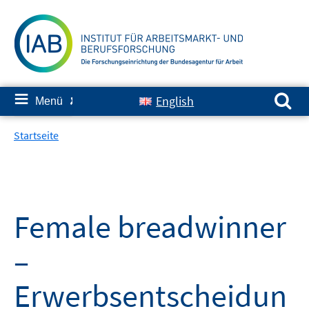
Springe
zum
Inhalt
Suchen nach:
≡
English
Menü
✘
Startseite
Female breadwinner
–
Erwerbsentscheidun