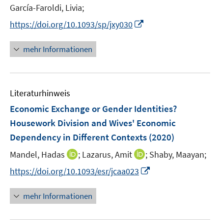
e
García-Faroldi, Livia;
r
I
https://doi.org/10.1093/sp/jxy030
ö
n
f
n
mehr Informationen
f
e
n
u
e
e
n
Literaturhinweis
m
F
Economic Exchange or Gender Identities?
e
Housework Division and Wives' Economic
n
Dependency in Different Contexts
(2020)
s
t
I
I
Mandel, Hadas
;
Lazarus, Amit
;
Shaby, Maayan;
e
n
n
I
https://doi.org/10.1093/esr/jcaa023
r
n
n
n
ö
e
e
n
mehr Informationen
f
u
u
e
f
e
e
u