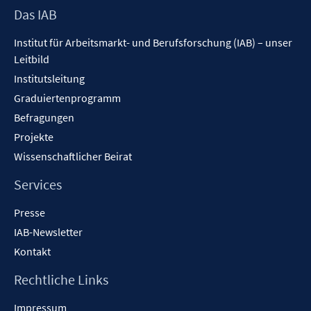
t
Footer
Das IAB
n
e
Inhalt
s
r
Institut für Arbeitsmarkt- und Berufsforschung (IAB) – unser
t
ö
Leitbild
e
f
Institutsleitung
r
f
Graduiertenprogramm
ö
n
f
Befragungen
e
f
Projekte
n
n
Wissenschaftlicher Beirat
e
n
Services
Presse
IAB-Newsletter
Kontakt
Rechtliche Links
Impressum