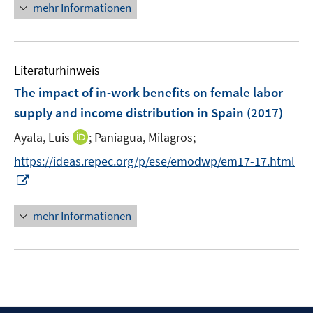
r
n
mehr Informationen
f
f
ö
e
f
f
f
u
n
n
f
e
e
e
n
Literaturhinweis
m
n
n
e
F
The impact of in-work benefits on female labor
n
e
supply and income distribution in Spain
(2017)
n
I
Ayala, Luis
;
Paniagua, Milagros;
s
n
t
https://ideas.repec.org/p/ese/emodwp/em17-17.html
n
e
I
e
r
n
u
ö
n
mehr Informationen
e
f
e
m
f
u
F
n
e
e
e
m
n
n
F
s
e