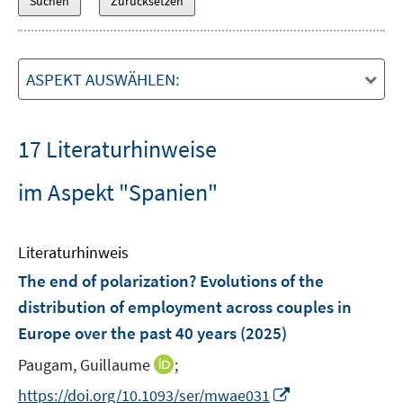
ASPEKT AUSWÄHLEN:
17 Literaturhinweise
im Aspekt "Spanien"
Literaturhinweis
The end of polarization? Evolutions of the
distribution of employment across couples in
Europe over the past 40 years
(2025)
I
Paugam, Guillaume
;
n
I
https://doi.org/10.1093/ser/mwae031