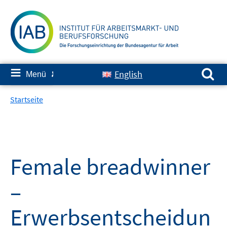
Springe
zum
Inhalt
Suchen nach:
≡
English
Menü
✘
Startseite
Female breadwinner
–
Erwerbsentscheidun