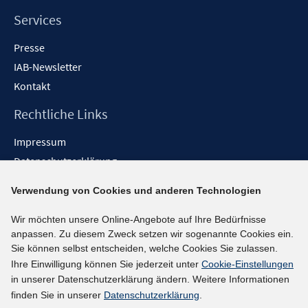
e
n
Services
Presse
IAB-Newsletter
Kontakt
Rechtliche Links
Impressum
Datenschutzerklärung
Erklärung zur Barrierefreiheit
Verwendung von Cookies und anderen Technologien
Barrieren melden
Wir möchten unsere Online-Angebote auf Ihre Bedürfnisse
Social-Media-Kanäle
anpassen. Zu diesem Zweck setzen wir sogenannte Cookies ein.
Sie können selbst entscheiden, welche Cookies Sie zulassen.
BlueSky
Ihre Einwilligung können Sie jederzeit unter
Cookie-Einstellungen
YouTube
in unserer Datenschutzerklärung ändern. Weitere Informationen
LinkedIn
finden Sie in unserer
Datenschutzerklärung
.