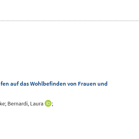
äufen auf das Wohlbefinden von Frauen und
ke;
Bernardi, Laura
;
I
n
n
e
u