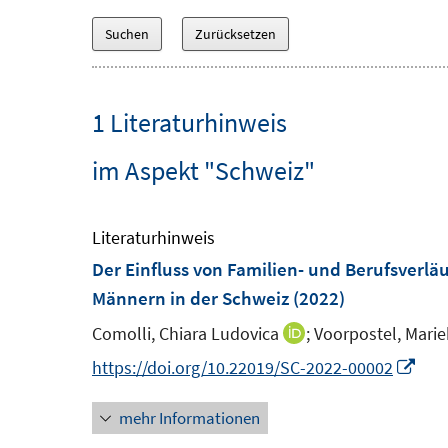
1 Literaturhinweis
im Aspekt "Schweiz"
Literaturhinweis
Der Einfluss von Familien- und Berufsverl
Männern in der Schweiz
(2022)
Comolli, Chiara Ludovica
;
Voorpostel, Marie
I
n
I
https://doi.org/10.22019/SC-2022-00002
n
n
mehr Informationen
e
n
u