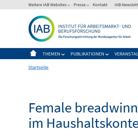
Springe
Weitere IAB Websites
Presse
Kontakt
IAB-Newslet
zum
Inhalt
THEMEN
PUBLIKATIONEN
VERANSTA
Startseite
Female breadwinn
im Haushaltskonte