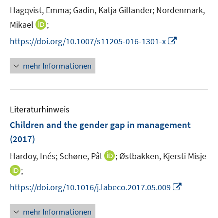
t
Hagqvist, Emma;
Gadin, Katja Gillander;
Nordenmark,
s
e
t
I
Mikael
;
r
e
n
I
https://doi.org/10.1007/s11205-016-1301-x
ö
r
n
n
f
ö
e
n
mehr Informationen
f
f
u
e
n
f
e
u
e
n
m
e
n
e
F
Literaturhinweis
m
n
e
F
Children and the gender gap in management
n
e
(2017)
s
n
t
I
Hardoy, Inés;
Schøne, Pål
;
Østbakken, Kjersti Misje
s
e
n
t
I
;
r
n
e
n
I
https://doi.org/10.1016/j.labeco.2017.05.009
ö
e
r
n
n
f
u
ö
e
n
f
mehr Informationen
e
f
u