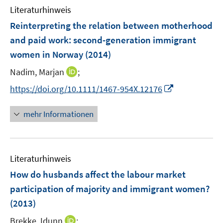
e
F
Literaturhinweis
m
n
e
F
Reinterpreting the relation between motherhood
n
e
and paid work
:
second-generation immigrant
s
n
women in Norway
(2014)
t
s
e
t
I
Nadim, Marjan
;
r
e
n
I
https://doi.org/10.1111/1467-954X.12176
ö
r
n
n
f
ö
e
n
f
mehr Informationen
f
u
e
n
f
e
u
e
n
m
e
n
e
F
Literaturhinweis
m
n
e
F
How do husbands affect the labour market
n
e
participation of majority and immigrant women?
s
n
(2013)
t
s
e
t
I
Brekke, Idunn
;