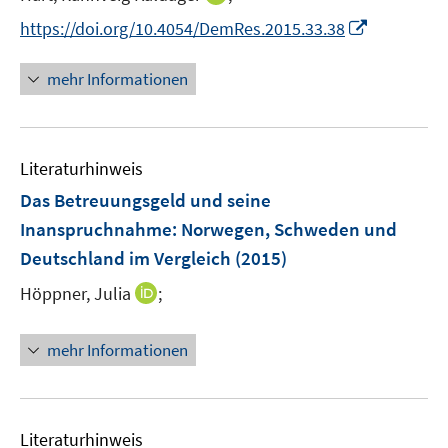
e
n
t
I
https://doi.org/10.4054/DemRes.2015.33.38
r
n
e
n
ö
e
r
n
mehr Informationen
f
u
ö
e
f
e
f
u
n
m
f
e
e
F
n
Literaturhinweis
m
n
e
e
F
Das Betreuungsgeld und seine
n
n
e
Inanspruchnahme
:
Norwegen, Schweden und
s
n
Deutschland im Vergleich
t
(2015)
s
e
t
I
Höppner, Julia
;
r
e
n
ö
r
n
mehr Informationen
f
ö
e
f
f
u
n
f
e
e
n
m
Literaturhinweis