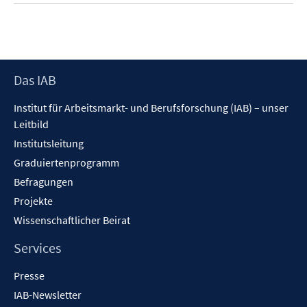
e
m
F
e
Footer
Das IAB
n
Inhalt
s
Institut für Arbeitsmarkt- und Berufsforschung (IAB) – unser
t
Leitbild
e
Institutsleitung
r
Graduiertenprogramm
ö
f
Befragungen
f
Projekte
n
Wissenschaftlicher Beirat
e
n
Services
Presse
IAB-Newsletter