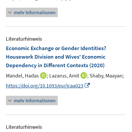
n
n
n
f
f
e
e
n
n
mehr Informationen
f
n
n
e
e
n
u
n
e
e
n
Literaturhinweis
m
F
Economic Exchange or Gender Identities?
e
Housework Division and Wives' Economic
n
Dependency in Different Contexts
(2020)
s
t
I
I
Mandel, Hadas
;
Lazarus, Amit
;
Shaby, Maayan;
e
n
n
I
https://doi.org/10.1093/esr/jcaa023
r
n
n
n
ö
e
e
n
mehr Informationen
f
u
u
e
f
e
e
u
n
m
m
e
e
F
F
Literaturhinweis
m
n
e
e