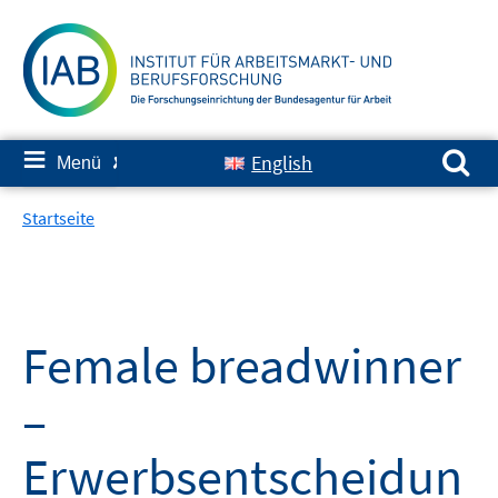
Springe
zum
Inhalt
Suchen nach:
≡
English
Menü
✘
Startseite
Female breadwinner
–
Erwerbsentscheidun