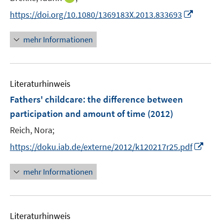
r
e
n
I
https://doi.org/10.1080/1369183X.2013.833693
ö
r
n
n
f
ö
e
n
f
mehr Informationen
f
u
e
n
f
e
u
e
n
m
e
n
e
F
Literaturhinweis
m
n
e
F
Fathers' childcare
:
the difference between
n
e
participation and amount of time
(2012)
s
n
t
Reich, Nora;
s
e
t
I
https://doku.iab.de/externe/2012/k120217r25.pdf
r
e
n
ö
r
n
mehr Informationen
f
ö
e
f
f
u
n
f
e
e
n
Literaturhinweis
m