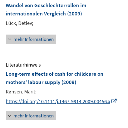
n
e
Wandel von Geschlechterrollen im
s
s
n
internationalen Vergleich
t
(2009)
t
s
e
e
t
Lück, Detlev;
r
r
e
ö
ö
r
mehr Informationen
f
f
ö
f
f
f
n
n
f
e
e
n
Literaturhinweis
n
n
e
Long-term effects of cash for childcare on
n
mothers' labour supply
(2009)
Rønsen, Marit;
I
https://doi.org/10.1111/j.1467-9914.2009.00456.x
n
n
mehr Informationen
e
u