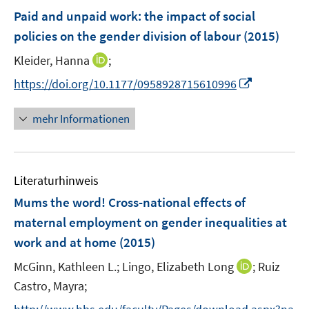
n
e
F
Paid and unpaid work
:
the impact of social
n
e
policies on the gender division of labour
(2015)
n
s
I
Kleider, Hanna
;
t
n
I
https://doi.org/10.1177/0958928715610996
e
n
n
r
e
n
mehr Informationen
ö
u
e
f
e
u
f
m
e
n
F
Literaturhinweis
m
e
e
F
Mums the word! Cross-national effects of
n
n
e
maternal employment on gender inequalities at
s
n
work and at home
t
(2015)
s
e
t
I
McGinn, Kathleen L.;
Lingo, Elizabeth Long
;
Ruiz
r
e
n
Castro, Mayra;
ö
r
n
f