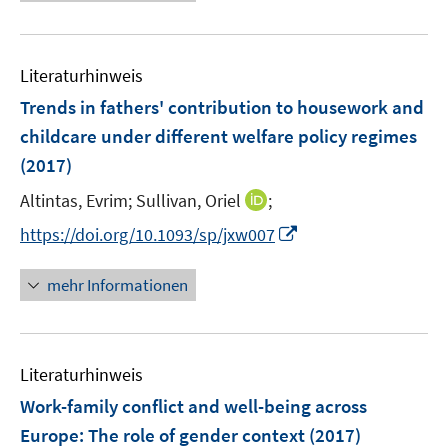
e
m
f
e
u
F
n
m
e
e
e
F
Literaturhinweis
m
n
n
e
F
Trends in fathers' contribution to housework and
s
n
e
t
childcare under different welfare policy regimes
s
n
e
(2017)
t
s
r
e
t
I
Altintas, Evrim;
Sullivan, Oriel
;
ö
r
e
n
f
I
https://doi.org/10.1093/sp/jxw007
ö
r
n
f
n
f
ö
e
n
n
f
mehr Informationen
f
u
e
e
n
f
e
n
u
e
n
m
e
n
e
F
Literaturhinweis
m
n
e
F
Work-family conflict and well-being across
n
e
Europe
:
The role of gender context
(2017)
s
n