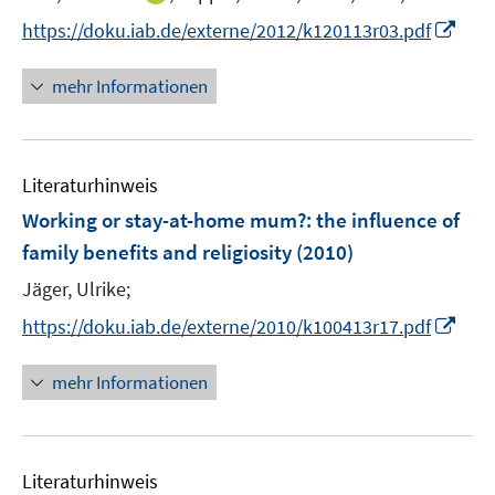
ö
e
n
I
f
https://doku.iab.de/externe/2012/k120113r03.pdf
r
n
n
f
ö
e
n
n
mehr Informationen
f
u
e
e
f
e
u
n
n
m
e
e
F
Literaturhinweis
m
n
e
F
Working or stay-at-home mum?
:
the influence of
n
e
family benefits and religiosity
(2010)
s
n
t
Jäger, Ulrike;
s
e
t
I
https://doku.iab.de/externe/2010/k100413r17.pdf
r
e
n
ö
r
n
mehr Informationen
f
ö
e
f
f
u
n
f
e
e
n
Literaturhinweis
m