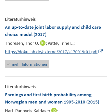
e
n
m
f
e
u
e
F
n
m
e
n
e
e
F
Literaturhinweis
m
n
n
e
F
An up-to-date joint labor supply and child care
s
n
e
t
choice model
(2017)
s
n
e
t
I
Thoresen, Thor O.
;
Vattø, Trine E.;
s
r
e
n
t
I
https://doku.iab.de/externe/2017/k170919r01.pdf
ö
r
n
e
n
f
ö
e
r
n
f
mehr Informationen
f
u
ö
e
n
f
e
f
u
e
n
m
f
e
n
e
F
n
Literaturhinweis
m
n
e
e
F
Earnings and first birth probability among
n
n
e
Norwegian men and women 1995-2010
(2015)
s
n
t
I
Hart, Rannveig Kaldager
;
s