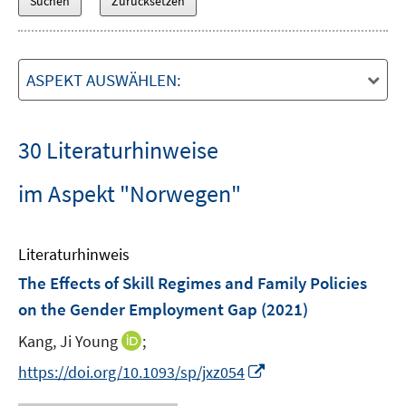
ASPEKT AUSWÄHLEN:
30 Literaturhinweise
im Aspekt "Norwegen"
Literaturhinweis
The Effects of Skill Regimes and Family Policies
on the Gender Employment Gap
(2021)
I
Kang, Ji Young
;
n
I
https://doi.org/10.1093/sp/jxz054
n
n
e