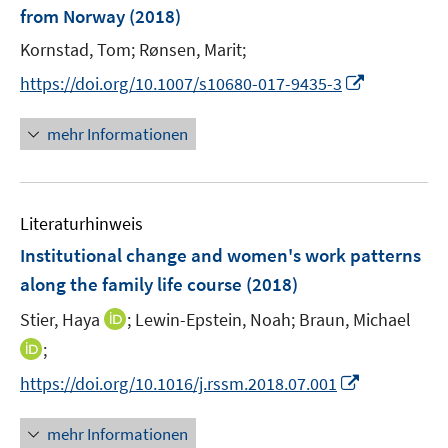
e
from Norway
(2018)
s
s
n
t
t
Kornstad, Tom;
Rønsen, Marit;
s
e
e
t
I
https://doi.org/10.1007/s10680-017-9435-3
r
r
e
n
ö
ö
r
n
mehr Informationen
f
f
ö
e
f
f
f
u
n
n
f
e
e
e
n
Literaturhinweis
m
n
n
e
F
Institutional change and women's work patterns
n
e
along the family life course
(2018)
n
I
Stier, Haya
;
Lewin-Epstein, Noah;
Braun, Michael
s
n
t
I
;
n
e
n
I
https://doi.org/10.1016/j.rssm.2018.07.001
e
r
n
n
u
ö
e
n
mehr Informationen
e
f
u