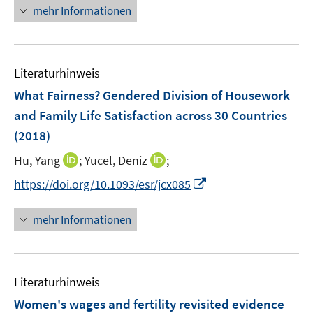
e
n
f
mehr Informationen
e
f
u
e
n
m
f
e
u
e
F
n
m
e
n
e
e
F
Literaturhinweis
m
n
n
e
F
What Fairness? Gendered Division of Housework
s
n
e
t
and Family Life Satisfaction across 30 Countries
s
n
e
(2018)
t
s
r
e
t
I
I
Hu, Yang
;
Yucel, Deniz
;
ö
r
e
n
n
f
I
https://doi.org/10.1093/esr/jcx085
ö
r
n
n
f
n
f
ö
e
e
n
n
f
mehr Informationen
f
u
u
e
e
n
f
e
e
n
u
e
n
m
m
e
n
e
F
F
Literaturhinweis
m
n
e
e
F
Women's wages and fertility revisited evidence
n
n