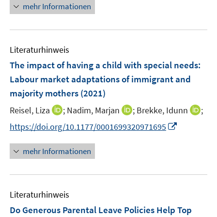
n
mehr Informationen
u
e
e
u
m
e
F
Literaturhinweis
m
e
F
The impact of having a child with special needs:
n
e
Labour market adaptations of immigrant and
s
n
majority mothers
t
(2021)
s
e
t
I
I
I
Reisel, Liza
;
Nadim, Marjan
;
Brekke, Idunn
;
r
e
n
n
n
I
https://doi.org/10.1177/0001699320971695
ö
r
n
n
n
n
f
ö
e
e
e
n
f
mehr Informationen
f
u
u
u
e
n
f
e
e
e
u
e
n
m
m
m
e
n
e
F
F
F
Literaturhinweis
m
n
e
e
e
F
Do Generous Parental Leave Policies Help Top
n
n
n