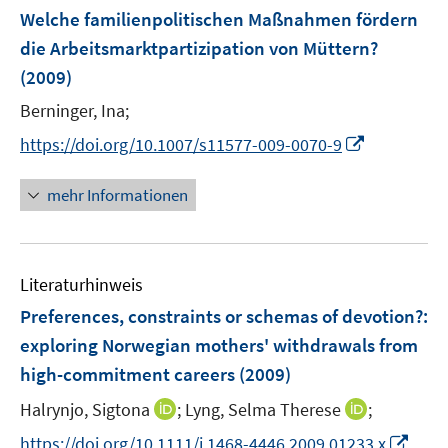
n
e
F
Welche familienpolitischen Maßnahmen fördern
n
e
die Arbeitsmarktpartizipation von Müttern?
n
(2009)
s
t
Berninger, Ina;
e
I
https://doi.org/10.1007/s11577-009-0070-9
r
n
ö
n
mehr Informationen
f
e
f
u
n
e
e
Literaturhinweis
m
n
F
Preferences, constraints or schemas of devotion?
:
e
exploring Norwegian mothers' withdrawals from
n
high-commitment careers
(2009)
s
t
I
I
Halrynjo, Sigtona
;
Lyng, Selma Therese
;
e
n
n
I
https://doi.org/10.1111/j.1468-4446.2009.01233.x