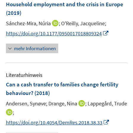
F
Household employment and the crisis in Europe
n
n
e
(2019)
s
s
n
t
t
I
Sánchez-Mira, Núria
;
O'Reilly, Jacqueline;
s
e
e
n
t
I
https://doi.org/10.1177/0950017018809324
r
r
n
e
n
ö
ö
e
r
n
mehr Informationen
f
f
u
ö
e
f
f
e
f
u
n
n
m
f
e
e
e
F
n
Literaturhinweis
m
n
n
e
e
F
Can a cash transfer to families change fertility
n
n
e
behaviour?
(2018)
s
n
t
I
Andersen, Synøve;
Drange, Nina
;
Lappegård, Trude
s
e
n
t
I
;
r
n
e
n
I
https://doi.org/10.4054/DemRes.2018.38.33
ö
e
r
n
n
f
u
ö