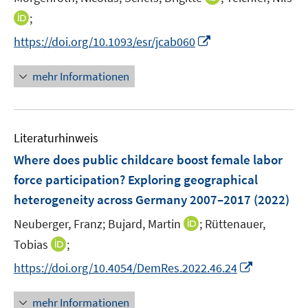
ö
r
n
I
;
f
ö
n
n
f
I
f
https://doi.org/10.1093/esr/jcab060
e
n
n
n
f
u
e
e
n
n
mehr Informationen
e
u
n
e
e
m
e
u
n
F
m
e
e
F
Literaturhinweis
m
n
e
F
Where does public childcare boost female labor
s
n
e
t
force participation? Exploring geographical
s
n
e
heterogeneity across Germany 2007–2017
t
(2022)
s
r
e
t
I
Neuberger, Franz;
Bujard, Martin
;
Rüttenauer,
ö
r
e
n
I
Tobias
;
f
ö
r
n
n
f
f
I
https://doi.org/10.4054/DemRes.2022.46.24
ö
e
n
n
f
n
f
u
e
e
n
n
mehr Informationen
f
e