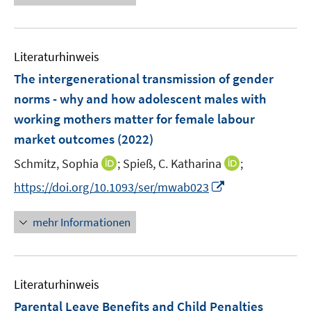
u
n
e
e
n
m
e
n
u
e
F
m
e
n
e
F
Literaturhinweis
m
n
e
F
The intergenerational transmission of gender
s
n
e
t
norms - why and how adolescent males with
s
n
e
working mothers matter for female labour
t
s
r
e
market outcomes
(2022)
t
ö
r
e
I
I
Schmitz, Sophia
;
Spieß, C. Katharina
;
f
ö
r
n
n
f
f
I
https://doi.org/10.1093/ser/mwab023
ö
n
n
n
f
n
f
e
e
e
n
n
mehr Informationen
f
u
u
n
e
e
n
e
e
n
u
e
m
m
e
n
F
F
Literaturhinweis
m
e
e
F
Parental Leave Benefits and Child Penalties