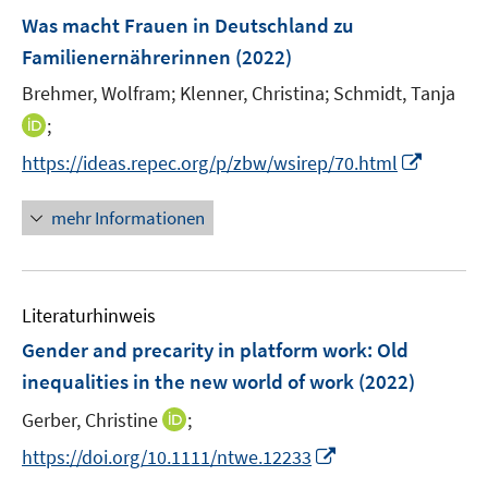
n
F
Was macht Frauen in Deutschland zu
e
Familienernährerinnen
(2022)
n
Brehmer, Wolfram;
Klenner, Christina;
Schmidt, Tanja
s
t
I
;
e
n
I
https://ideas.repec.org/p/zbw/wsirep/70.html
r
n
n
ö
e
n
mehr Informationen
f
u
e
f
e
u
n
m
e
e
F
Literaturhinweis
m
n
e
F
Gender and precarity in platform work: Old
n
e
inequalities in the new world of work
(2022)
s
n
t
I
Gerber, Christine
;
s
e
n
t
I
https://doi.org/10.1111/ntwe.12233
r
n
e
n