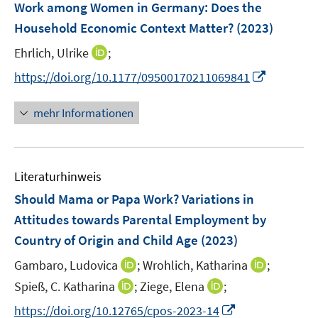
t
t
Work among Women in Germany: Does the
s
n
e
e
Household Economic Context Matter?
t
(2023)
s
r
r
e
t
I
Ehrlich, Ulrike
;
ö
ö
r
e
n
f
f
I
https://doi.org/10.1177/09500170211069841
ö
r
n
f
f
n
f
ö
e
n
n
n
f
mehr Informationen
f
u
e
e
e
n
f
e
n
n
u
e
n
m
e
n
e
F
Literaturhinweis
m
n
e
F
Should Mama or Papa Work? Variations in
n
e
Attitudes towards Parental Employment by
s
n
Country of Origin and Child Age
t
(2023)
s
e
t
I
I
Gambaro, Ludovica
;
Wrohlich, Katharina
;
r
e
n
n
I
I
Spieß, C. Katharina
;
Ziege, Elena
;
ö
r
n
n
n
n
f
I
https://doi.org/10.12765/cpos-2023-14
ö
e
e