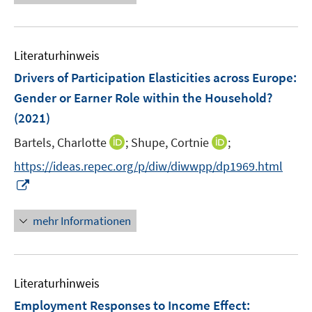
ö
e
n
f
u
e
f
e
n
n
Literaturhinweis
m
e
F
Drivers of Participation Elasticities across Europe:
n
e
Gender or Earner Role within the Household?
n
(2021)
s
t
I
I
Bartels, Charlotte
;
Shupe, Cortnie
;
e
n
n
https://ideas.repec.org/p/diw/diwwpp/dp1969.html
r
n
n
I
ö
e
e
n
f
u
u
n
mehr Informationen
f
e
e
e
n
m
m
u
e
F
F
e
n
e
e
Literaturhinweis
m
n
n
F
Employment Responses to Income Effect:
s
s