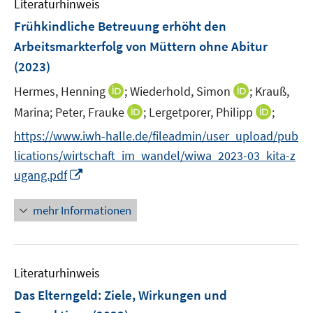
Literaturhinweis
m
F
Frühkindliche Betreuung erhöht den
e
Arbeitsmarkterfolg von Müttern ohne Abitur
n
(2023)
s
t
I
I
Hermes, Henning
;
Wiederhold, Simon
;
Krauß,
e
n
n
I
I
Marina;
Peter, Frauke
;
Lergetporer, Philipp
;
r
n
n
n
n
https://www.iwh-halle.de/fileadmin/user_upload/pub
ö
e
e
n
n
lications/wirtschaft_im_wandel/wiwa_2023-03_kita-z
f
u
u
e
e
f
I
e
e
ugang.pdf
u
u
n
n
m
m
e
e
e
n
F
F
mehr Informationen
m
m
n
e
e
e
F
F
u
n
n
e
e
e
s
s
n
n
Literaturhinweis
m
t
t
s
s
F
e
e
Das Elterngeld: Ziele, Wirkungen und
t
t
e
r
r
e
e