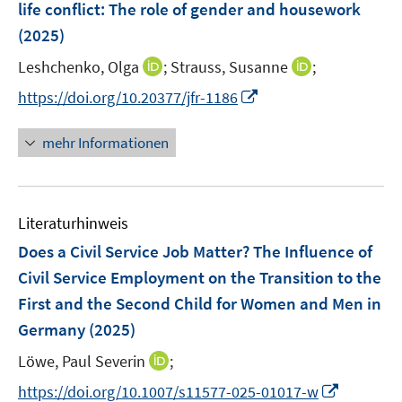
life conflict: The role of gender and housework
s
s
n
(2025)
t
t
s
e
e
t
I
I
Leshchenko, Olga
;
Strauss, Susanne
;
r
r
e
n
n
I
https://doi.org/10.20377/jfr-1186
ö
ö
r
n
n
n
f
f
ö
e
e
n
f
f
mehr Informationen
f
u
u
e
n
n
f
e
e
u
e
e
n
m
m
e
n
n
e
F
F
Literaturhinweis
m
n
e
e
F
Does a Civil Service Job Matter? The Influence of
n
n
e
Civil Service Employment on the Transition to the
s
s
n
First and the Second Child for Women and Men in
t
t
s
e
e
Germany
(2025)
t
r
r
e
I
Löwe, Paul Severin
;
ö
ö
r
n
f
f
I
https://doi.org/10.1007/s11577-025-01017-w
ö