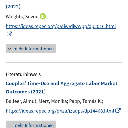
n
n
e
(2022)
s
s
n
t
t
I
Waights, Sevrin
;
s
e
e
n
t
https://ideas.repec.org/p/diw/diwwpp/dp2016.html
r
r
n
e
I
ö
ö
e
r
n
f
f
u
ö
n
mehr Informationen
f
f
e
f
e
n
n
m
f
u
e
e
F
n
e
n
n
e
e
Literaturhinweis
m
n
n
F
Couples' Time-Use and Aggregate Labor Market
s
e
Outcomes
(2021)
t
n
e
Balleer, Almut;
Merz, Monika;
Papp, Tamás K.;
s
r
t
I
https://ideas.repec.org/p/iza/izadps/dp14468.html
ö
e
n
f
r
n
mehr Informationen
f