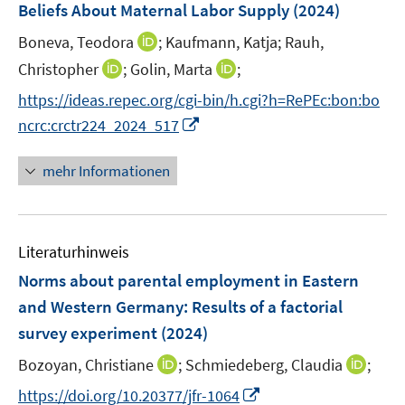
F
Beliefs About Maternal Labor Supply
(2024)
n
e
s
I
Boneva, Teodora
;
Kaufmann, Katja;
Rauh,
n
t
n
I
I
Christopher
;
Golin, Marta
;
s
e
n
n
n
t
https://ideas.repec.org/cgi-bin/h.cgi?h=RePEc:bon:bo
r
e
n
n
e
I
ncrc:crctr224_2024_517
ö
u
e
e
r
n
f
e
u
u
ö
n
f
mehr Informationen
m
e
e
f
e
n
F
m
m
f
u
e
e
F
F
n
e
n
n
e
e
e
Literaturhinweis
m
s
n
n
n
F
Norms about parental employment in Eastern
t
s
s
e
e
and Western Germany: Results of a factorial
t
t
n
r
e
e
survey experiment
(2024)
s
ö
r
r
t
I
I
Bozoyan, Christiane
;
Schmiedeberg, Claudia
;
f
ö
ö
e
n
n
f
I
f
f
https://doi.org/10.20377/jfr-1064
r