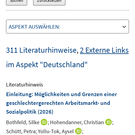
ASPEKT AUSWÄHLEN:
311 Literaturhinweise
,
2 Externe Links
im Aspekt "Deutschland"
Literaturhinweis
Einleitung: Möglichkeiten und Grenzen einer
geschlechtergerechten Arbeitsmarkt- und
Sozialpolitik
(2026)
I
I
Bothfeld, Silke
;
Hohendanner, Christian
;
n
n
I
Schütt, Petra;
Yollu-Tok, Aysel
;