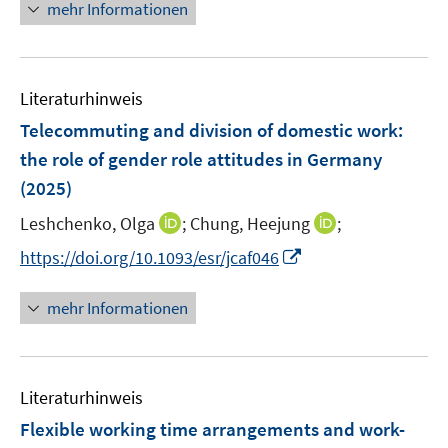
e
n
n
mehr Informationen
f
u
n
e
e
f
e
u
n
n
m
e
e
F
Literaturhinweis
m
n
e
F
Telecommuting and division of domestic work:
n
e
the role of gender role attitudes in Germany
s
n
(2025)
t
s
e
t
I
I
Leshchenko, Olga
;
Chung, Heejung
;
r
e
n
n
I
https://doi.org/10.1093/esr/jcaf046
ö
r
n
n
n
f
ö
e
e
n
f
mehr Informationen
f
u
u
e
n
f
e
e
u
e
n
m
m
e
n
e
F
F
Literaturhinweis
m
n
e
e
F
Flexible working time arrangements and work-
n
n
e