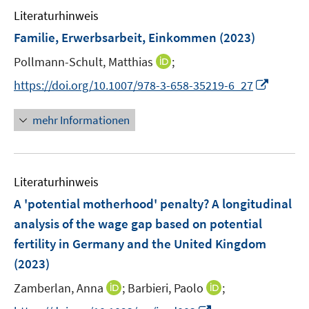
n
Literaturhinweis
m
s
F
Familie, Erwerbsarbeit, Einkommen
(2023)
t
e
e
I
Pollmann-Schult, Matthias
;
n
r
n
s
I
https://doi.org/10.1007/978-3-658-35219-6_27
ö
n
t
n
f
e
e
n
mehr Informationen
f
u
r
e
n
e
ö
u
e
m
f
e
n
F
Literaturhinweis
f
m
e
n
F
A 'potential motherhood' penalty? A longitudinal
n
e
e
analysis of the wage gap based on potential
s
n
n
fertility in Germany and the United Kingdom
t
s
e
(2023)
t
r
e
I
I
Zamberlan, Anna
;
Barbieri, Paolo
;
ö
r
n
n