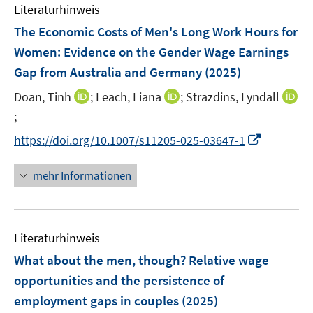
e
e
F
Literaturhinweis
m
n
n
e
F
The Economic Costs of Men's Long Work Hours for
s
n
e
t
Women: Evidence on the Gender Wage Earnings
s
n
e
Gap from Australia and Germany
t
(2025)
s
r
e
t
I
I
Doan, Tinh
;
Leach, Liana
;
Strazdins, Lyndall
ö
r
e
n
n
;
I
f
ö
r
n
n
n
f
I
f
https://doi.org/10.1007/s11205-025-03647-1
ö
e
e
n
n
n
f
f
u
u
e
e
n
n
mehr Informationen
f
e
e
u
n
e
e
n
m
m
e
u
n
e
F
F
m
e
n
e
e
F
Literaturhinweis
m
n
n
e
F
What about the men, though? Relative wage
s
s
n
e
opportunities and the persistence of
t
t
s
n
e
e
employment gaps in couples
(2025)
t
s