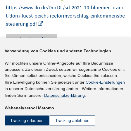
r
n
n
n
https://www.ifo.de/DocDL/sd-2021-10-bloemer-brand
ö
e
e
n
t-dorn-fuest-peichl-reeformvorschlag-einkommensbe
f
u
n
e
f
I
e
steuerung.pdf
u
n
n
m
e
e
n
F
mehr Informationen
m
n
e
e
F
u
n
Verwendung von Cookies und anderen Technologien
e
e
s
n
Wir möchten unsere Online-Angebote auf Ihre Bedürfnisse
Literaturhinweis
m
t
s
anpassen. Zu diesem Zweck setzen wir sogenannte Cookies ein.
F
e
Raus aus der Zweitverdienerinnenfalle
:
t
Sie können selbst entscheiden, welche Cookies Sie zulassen.
e
r
e
Reformvorschläge zum Abbau von Fehlanreizen
Ihre Einwilligung können Sie jederzeit unter
Cookie-Einstellungen
n
ö
r
in unserer Datenschutzerklärung ändern. Weitere Informationen
im deutschen Steuer- und
s
f
ö
finden Sie in unserer
Datenschutzerklärung
.
Sozialversicherungssystem
(2021)
t
f
f
e
n
Webanalysetool Matomo
I
f
Blömer, Maximilian
;
Brandt, Przemyslaw;
Peichl,
r
e
n
n
I
Andreas
;
ö
Tracking erlauben
Tracking ablehnen
n
n
e
n
I
f
https://doi.org/10.11586/2021077
e
n