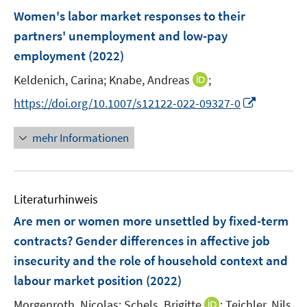
e
e
F
Women's labor market responses to their
n
n
e
partners' unemployment and low-pay
s
s
n
employment
(2022)
t
t
s
e
e
t
I
Keldenich, Carina;
Knabe, Andreas
;
r
r
e
n
I
https://doi.org/10.1007/s12122-022-09327-0
ö
ö
r
n
n
f
f
ö
e
n
f
f
mehr Informationen
f
u
e
n
n
f
e
u
e
e
n
m
e
n
n
e
F
Literaturhinweis
m
n
e
F
Are men or women more unsettled by fixed-term
n
e
contracts? Gender differences in affective job
s
n
insecurity and the role of household context and
t
s
e
labour market position
(2022)
t
r
e
I
Morgenroth, Nicolas;
Schels, Brigitte
;
Teichler, Nils