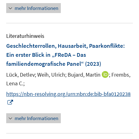
ö
n
mehr Informationen
f
e
f
u
n
e
e
Literaturhinweis
m
n
F
Geschlechterrollen, Hausarbeit, Paarkonflikte
:
e
Ein erster Blick in „FReDA – Das
n
familiendemografische Panel“
(2023)
s
t
I
Lück, Detlev;
Weih, Ulrich;
Bujard, Martin
;
Frembs,
e
n
Lena C.;
r
n
https://nbn-resolving.org/urn:nbn:de:bib-bfa0120238
ö
e
I
f
u
n
f
e
n
n
mehr Informationen
m
e
e
F
u
n
e
e