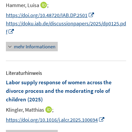
r
r
e
t
I
Hammer, Luisa
;
ö
ö
r
e
n
I
f
f
https://doi.org/10.48720/IAB.DP.2501
ö
r
n
n
f
f
f
https://doku.iab.de/discussionpapers/2025/dp0125.pd
ö
e
n
n
n
f
I
f
f
u
e
e
e
n
n
f
e
u
n
n
e
n
n
mehr Informationen
m
e
n
e
e
F
m
u
n
e
F
e
n
e
Literaturhinweis
m
s
n
F
Labor supply response of women across the
t
s
e
e
divorce process and the moderating role of
t
n
r
children
(2025)
e
s
ö
r
t
I
Klingler, Matthias
;
f
ö
e
n
f
I
https://doi.org/10.1016/j.alcr.2025.100694
f
r
n
n
n
f
ö
e