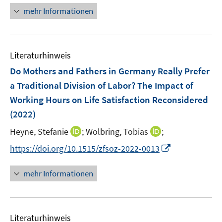
ö
e
r
n
mehr Informationen
f
u
ö
e
f
e
f
u
n
m
f
e
e
F
n
Literaturhinweis
m
n
e
e
F
Do Mothers and Fathers in Germany Really Prefer
n
n
e
a Traditional Division of Labor? The Impact of
s
n
Working Hours on Life Satisfaction Reconsidered
t
s
e
(2022)
t
r
e
I
I
Heyne, Stefanie
;
Wolbring, Tobias
;
ö
r
n
n
f
I
https://doi.org/10.1515/zfsoz-2022-0013
ö
n
n
f
n
f
e
e
n
n
mehr Informationen
f
u
u
e
e
n
e
e
n
u
e
m
m
e
n
F
F
Literaturhinweis
m