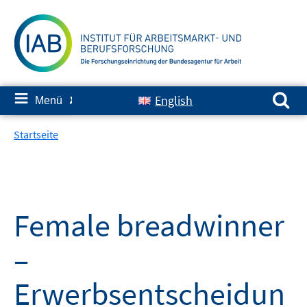
Springe
zum
Inhalt
Suchen nach:
≡
English
Menü
✘
Startseite
Female breadwinner
–
Erwerbsentscheidun