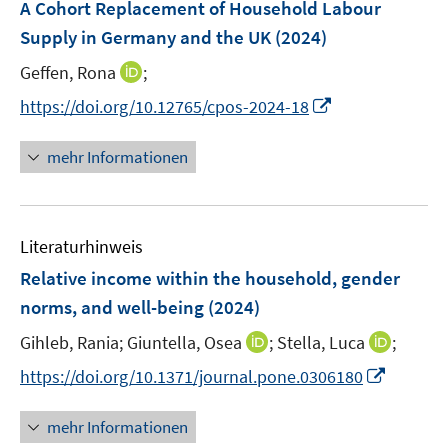
F
A Cohort Replacement of Household Labour
n
n
e
Supply in Germany and the UK
(2024)
s
s
n
t
t
I
Geffen, Rona
;
s
e
e
n
t
I
https://doi.org/10.12765/cpos-2024-18
r
r
n
e
n
ö
ö
e
r
n
mehr Informationen
f
f
u
ö
e
f
f
e
f
u
n
n
m
f
e
e
e
F
n
Literaturhinweis
m
n
n
e
e
F
Relative income within the household, gender
n
n
e
norms, and well-being
(2024)
s
n
t
I
I
Gihleb, Rania;
Giuntella, Osea
;
Stella, Luca
;
s
e
n
n
t
I
https://doi.org/10.1371/journal.pone.0306180
r
n
n
e
n
ö
e
e
r
n
mehr Informationen
f
u
u
ö
e