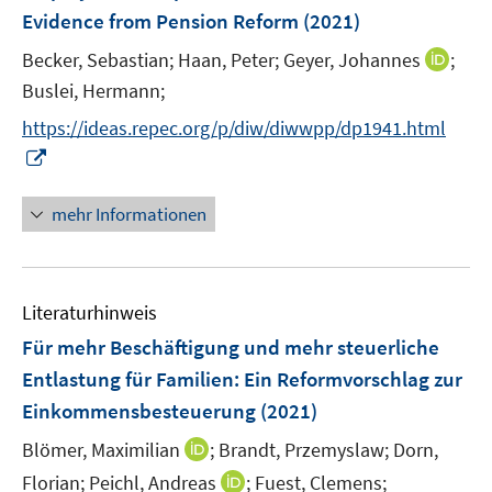
e
Evidence from Pension Reform
(2021)
t
t
n
e
e
I
Becker, Sebastian;
Haan, Peter;
Geyer, Johannes
;
s
r
r
n
t
Buslei, Hermann;
ö
ö
n
e
f
f
https://ideas.repec.org/p/diw/diwwpp/dp1941.html
e
r
f
f
I
u
ö
n
n
n
e
f
e
e
n
mehr Informationen
m
f
n
n
e
F
n
u
e
e
e
n
n
Literaturhinweis
m
s
F
Für mehr Beschäftigung und mehr steuerliche
t
e
e
Entlastung für Familien
:
Ein Reformvorschlag zur
n
r
Einkommensbesteuerung
(2021)
s
ö
t
I
Blömer, Maximilian
;
Brandt, Przemyslaw;
Dorn,
f
e
n
f
I
Florian;
Peichl, Andreas
;
Fuest, Clemens;