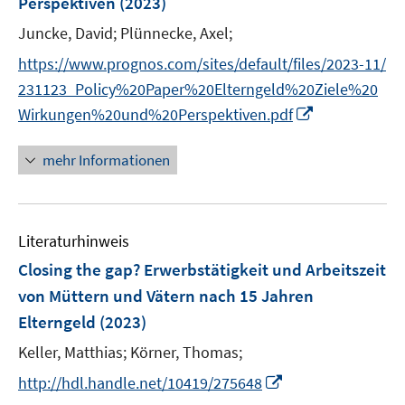
Perspektiven
(2023)
n
ö
ö
r
r
Juncke, David;
Plünnecke, Axel;
s
f
f
ö
ö
t
f
f
https://www.prognos.com/sites/default/files/2023-11/
f
f
e
n
n
f
f
231123_Policy%20Paper%20Elterngeld%20Ziele%20
r
e
e
n
n
I
Wirkungen%20und%20Perspektiven.pdf
ö
n
n
e
e
n
f
n
n
n
mehr Informationen
f
e
n
u
e
e
n
Literaturhinweis
m
F
Closing the gap? Erwerbstätigkeit und Arbeitszeit
e
von Müttern und Vätern nach 15 Jahren
n
Elterngeld
(2023)
s
t
Keller, Matthias;
Körner, Thomas;
e
I
http://hdl.handle.net/10419/275648
r
n