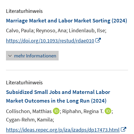
e
n
n
Literaturhinweis
m
s
s
F
Marriage Market and Labor Market Sorting
(2024)
t
t
e
e
e
Calvo, Paula;
Reynoso, Ana;
Lindenlaub, Ilse;
n
r
r
I
s
https://doi.org/10.1093/restud/rdae010
ö
ö
n
t
f
f
n
e
mehr Informationen
f
f
e
r
n
n
u
ö
e
e
e
f
n
n
Literaturhinweis
m
f
F
n
Subsidized Small Jobs and Maternal Labor
e
e
Market Outcomes in the Long Run
(2024)
n
n
I
I
Collischon, Matthias
;
Riphahn, Regina T.
;
s
n
n
t
Cygan-Rehm, Kamila;
n
n
e
I
https://ideas.repec.org/p/iza/izadps/dp17473.html
e
e
r