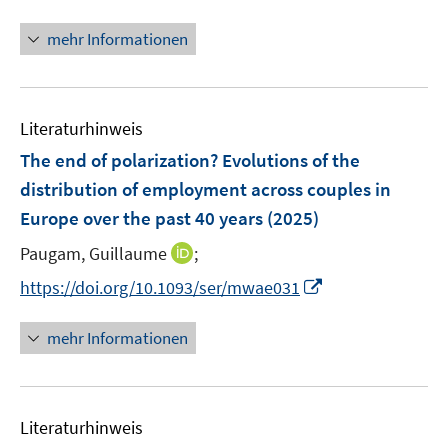
n
f
f
n
f
e
n
n
n
mehr Informationen
f
u
e
e
e
n
e
n
n
u
e
m
e
n
F
Literaturhinweis
m
e
F
The end of polarization? Evolutions of the
n
e
distribution of employment across couples in
s
n
Europe over the past 40 years
t
(2025)
s
e
t
I
Paugam, Guillaume
;
r
e
n
I
https://doi.org/10.1093/ser/mwae031
ö
r
n
n
f
ö
e
n
f
mehr Informationen
f
u
e
n
f
e
u
e
n
m
e
n
e
F
Literaturhinweis
m
n
e