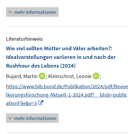
n
n
n
n
f
f
ö
e
e
e
n
n
n
mehr Informationen
f
u
u
n
e
e
e
f
e
e
u
n
n
n
m
m
e
e
F
F
Literaturhinweis
m
n
e
e
F
Wie viel sollten Mütter und Väter arbeiten?
:
n
n
e
Idealvorstellungen variieren in und nach der
s
s
n
Rushhour des Lebens
t
(2024)
t
s
e
e
t
I
I
Bujard, Martin
;
Kleinschrot, Leonie
;
r
r
e
n
n
https://www.bib.bund.de/Publikation/2024/pdf/Bevoe
ö
ö
r
n
n
f
f
lkerungsforschung-Aktuell-1-2024.pdf?__blob=public
ö
e
e
f
f
I
ationFile&v=3
f
u
u
n
n
n
f
e
e
e
e
n
n
mehr Informationen
m
m
n
n
e
e
F
F
u
n
e
e