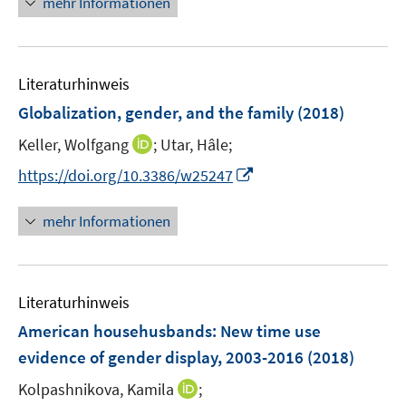
mehr Informationen
e
u
e
Literaturhinweis
m
F
Globalization, gender, and the family
(2018)
e
I
Keller, Wolfgang
;
Utar, Hâle;
n
n
s
I
https://doi.org/10.3386/w25247
n
t
n
e
e
n
mehr Informationen
u
r
e
e
ö
u
m
f
e
F
Literaturhinweis
f
m
e
n
F
American househusbands: New time use
n
e
e
evidence of gender display, 2003-2016
(2018)
s
n
n
t
I
Kolpashnikova, Kamila
;
s
e