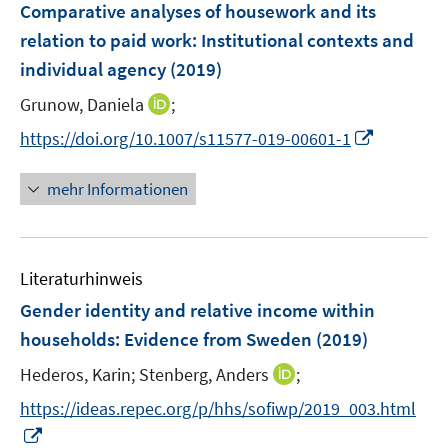
F
Comparative analyses of housework and its
e
relation to paid work
:
Institutional contexts and
n
individual agency
(2019)
s
t
I
Grunow, Daniela
;
e
n
I
https://doi.org/10.1007/s11577-019-00601-1
r
n
n
ö
e
n
mehr Informationen
f
u
e
f
e
u
n
m
e
e
F
Literaturhinweis
m
n
e
F
Gender identity and relative income within
n
e
households
:
Evidence from Sweden
(2019)
s
n
t
I
Hederos, Karin;
Stenberg, Anders
;
s
e
n
t
https://ideas.repec.org/p/hhs/sofiwp/2019_003.html
r
n
e
I
ö
e
r