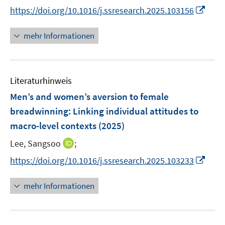
n
I
https://doi.org/10.1016/j.ssresearch.2025.103156
n
n
e
n
mehr Informationen
u
e
e
u
m
e
F
Literaturhinweis
m
e
F
Men’s and women’s aversion to female
n
e
breadwinning: Linking individual attitudes to
s
n
macro-level contexts
t
(2025)
s
e
t
I
Lee, Sangsoo
;
r
e
n
I
https://doi.org/10.1016/j.ssresearch.2025.103233
ö
r
n
n
f
ö
e
n
f
mehr Informationen
f
u
e
n
f
e
u
e
n
m
e
n