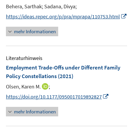
n
t
t
Behera, Sarthak;
Sadana, Divya;
s
e
e
t
I
https://ideas.repec.org/p/pra/mprapa/110753.html
r
r
e
n
ö
ö
r
n
mehr Informationen
f
f
ö
e
f
f
f
u
n
n
f
e
e
e
n
Literaturhinweis
m
n
n
e
F
Employment Trade-Offs under Different Family
n
e
Policy Constellations
(2021)
n
I
Olsen, Karen M.
;
s
n
t
I
https://doi.org/10.1177/0950017019892827
n
e
n
e
r
n
mehr Informationen
u
ö
e
e
f
u
m
f
e