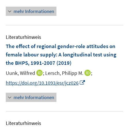
n
f
u
ö
n
mehr Informationen
f
e
f
e
n
m
f
u
e
F
n
e
n
e
e
Literaturhinweis
m
n
n
F
The effect of regional gender-role attitudes on
s
e
female labour supply
:
A longitudinal test using
t
n
e
the BHPS, 1991-2007
(2019)
s
r
t
I
I
Uunk, Wilfred
;
Lersch, Philipp M.
;
ö
e
n
n
I
f
https://doi.org/10.1093/esr/jcz026
r
n
n
n
f
ö
e
e
n
n
mehr Informationen
f
u
u
e
e
f
e
e
u
n
n
m
m
e
e
F
F
Literaturhinweis
m
n
e
e