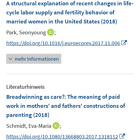
F
A structural explanation of recent changes in life-
n
e
cycle labor supply and fertility behavior of
s
n
married women in the United States
t
(2018)
s
e
t
I
Park, Seonyoung
;
r
e
n
I
https://doi.org/10.1016/j.euroecorev.2017.11.006
ö
r
n
n
f
ö
e
n
f
mehr Informationen
f
u
e
n
f
e
u
e
n
m
e
n
e
F
Literaturhinweis
m
n
e
F
Breadwinning as care?
:
The meaning of paid
n
e
work in mothers' and fathers' constructions of
s
n
parenting
(2018)
t
s
e
t
I
Schmidt, Eva-Maria
;
r
e
n
I
https://doi.org/10.1080/13668803.2017.1318112
ö
r