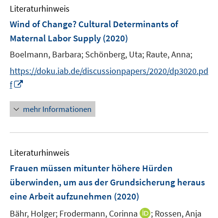
F
n
Literaturhinweis
m
e
e
F
Wind of Change? Cultural Determinants of
n
n
e
Maternal Labor Supply
(2020)
s
n
t
Boelmann, Barbara;
Schönberg, Uta;
Raute, Anna;
s
e
t
https://doku.iab.de/discussionpapers/2020/dp3020.pd
r
e
I
f
ö
r
n
f
ö
n
mehr Informationen
f
f
e
n
f
u
e
n
e
n
e
Literaturhinweis
m
n
F
Frauen müssen mitunter höhere Hürden
e
überwinden, um aus der Grundsicherung heraus
n
eine Arbeit aufzunehmen
(2020)
s
t
I
Bähr, Holger;
Frodermann, Corinna
;
Rossen, Anja