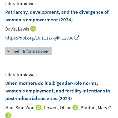
e
F
Literaturhinweis
m
n
e
F
Patriarchy, development, and the divergence of
n
e
women's empowerment
(2024)
s
n
t
I
Davis, Lewis
;
s
e
n
t
I
https://doi.org/10.1111/kykl.12398
r
n
e
n
ö
e
r
n
mehr Informationen
f
u
ö
e
f
e
f
u
n
m
f
e
e
F
n
Literaturhinweis
m
n
e
e
F
When mothers do it all: gender-role norms,
n
n
e
women's employment, and fertility intentions in
s
n
post-industrial societies
t
(2024)
s
e
t
I
I
Han, Sinn Won
;
Gowen, Ohjae
;
Brinton, Mary C.
r
e
n
n
I
;
ö