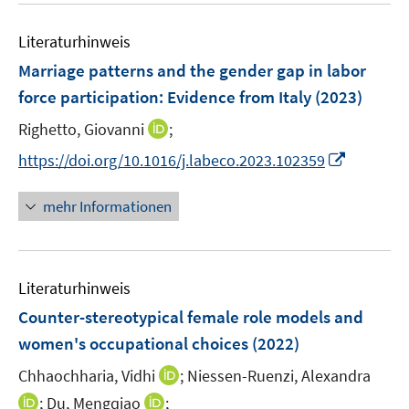
e
F
F
m
m
e
n
e
e
F
F
Literaturhinweis
m
n
n
e
e
F
Marriage patterns and the gender gap in labor
s
s
n
n
e
t
t
force participation: Evidence from Italy
(2023)
s
s
n
e
e
t
t
I
Righetto, Giovanni
;
s
r
r
e
e
n
t
I
https://doi.org/10.1016/j.labeco.2023.102359
ö
ö
r
r
n
e
n
f
f
ö
ö
e
r
n
f
f
mehr Informationen
f
f
u
ö
e
n
n
f
f
e
f
u
e
e
n
n
m
f
e
n
n
e
e
F
n
Literaturhinweis
m
n
n
e
e
F
Counter-stereotypical female role models and
n
n
e
women's occupational choices
(2022)
s
n
t
I
Chhaochharia, Vidhi
;
Niessen-Ruenzi, Alexandra
s
e
n
t
I
I
;
Du, Mengqiao
;