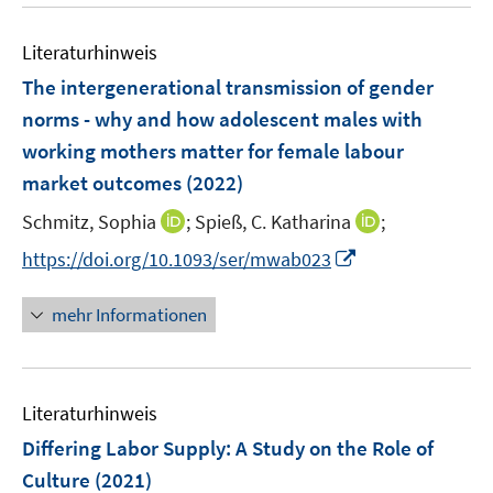
n
n
u
e
m
m
e
n
F
F
Literaturhinweis
m
e
e
F
The intergenerational transmission of gender
n
n
e
norms - why and how adolescent males with
s
s
n
working mothers matter for female labour
t
t
s
e
e
market outcomes
(2022)
t
r
r
e
I
I
Schmitz, Sophia
;
Spieß, C. Katharina
;
ö
ö
r
n
n
f
I
f
https://doi.org/10.1093/ser/mwab023
ö
n
n
f
n
f
f
e
e
n
n
n
mehr Informationen
f
u
u
e
e
e
n
e
e
n
u
n
e
m
m
e
n
F
F
Literaturhinweis
m
e
e
F
Differing Labor Supply: A Study on the Role of
n
n
e
Culture
(2021)
s
s