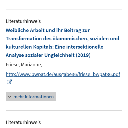
e
f
e
e
f
u
n
m
m
f
e
e
F
F
n
Literaturhinweis
m
n
e
e
e
F
Weibliche Arbeit und ihr Beitrag zur
n
n
n
e
Transformation des ökonomischen, sozialen und
s
s
n
kulturellen Kapitals
t
:
Eine intersektionelle
t
s
e
e
Analyse sozialer Ungleichheit
(2019)
t
r
r
e
Friese, Marianne;
ö
ö
r
f
f
http://www.bwpat.de/ausgabe36/friese_bwpat36.pdf
ö
f
f
I
f
n
n
n
f
e
e
n
mehr Informationen
n
n
n
e
e
u
n
e
Literaturhinweis
m