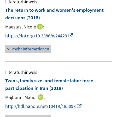
Literaturhinweis
m
n
e
F
The return to work and women's employment
n
e
decisions
(2018)
s
n
t
I
Maestas, Nicole
;
s
e
n
t
I
https://doi.org/10.3386/w24429
r
n
e
n
ö
e
r
n
mehr Informationen
f
u
ö
e
f
e
f
u
n
m
f
e
e
F
n
Literaturhinweis
m
n
e
e
F
Twins, family size, and female labor force
n
n
e
participation in Iran
(2018)
s
n
t
I
Majbouri, Mahdi
;
s
e
n
t
I
http://hdl.handle.net/10419/185098
r
n
e
n
ö
e
r