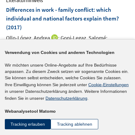
Literaturhinweis
m
n
F
Differences in work - family conflict
:
which
s
e
individual and national factors explain them?
t
n
e
(2017)
s
r
t
I
Ollo-López, Andrea
;
Goni-Legaz, Salomé;
ö
e
n
I
f
https://doi.org/10.1080/09585192.2015.1118141
r
n
Verwendung von Cookies und anderen Technologien
n
f
ö
e
n
n
mehr Informationen
f
Wir möchten unsere Online-Angebote auf Ihre Bedürfnisse
u
e
e
anpassen. Zu diesem Zweck setzen wir sogenannte Cookies ein.
f
e
u
n
Sie können selbst entscheiden, welche Cookies Sie zulassen.
n
m
e
Ihre Einwilligung können Sie jederzeit unter
Cookie-Einstellungen
e
F
Literaturhinweis
m
in unserer Datenschutzerklärung ändern. Weitere Informationen
n
e
F
finden Sie in unserer
Datenschutzerklärung
.
Day-care availability, maternal employment and
n
e
satisfaction of parents
:
evidence from cultural
s
n
Webanalysetool Matomo
and policy variations in Germany
t
(2017)
s
e
Tracking erlauben
Tracking ablehnen
t
I
I
Schober, Pia
;
Schmitt, Christian
;
r
e
n
n