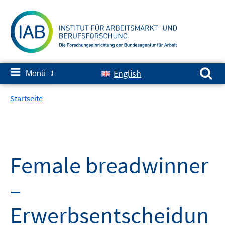
Springe
zum
Inhalt
Suchen nach:
≡
English
Menü
✘
Startseite
Female breadwinner
–
Erwerbsentscheidun