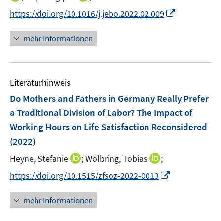
r
n
e
n
n
I
https://doi.org/10.1016/j.jebo.2022.02.009
ö
e
r
n
n
n
f
u
ö
e
e
n
f
mehr Informationen
e
f
u
u
e
n
m
f
e
e
u
e
F
n
m
m
e
n
e
e
F
F
Literaturhinweis
m
n
n
e
e
F
Do Mothers and Fathers in Germany Really Prefer
s
n
n
e
t
a Traditional Division of Labor? The Impact of
s
s
n
e
Working Hours on Life Satisfaction Reconsidered
t
t
s
r
e
e
(2022)
t
ö
r
r
e
I
I
Heyne, Stefanie
;
Wolbring, Tobias
;
f
ö
ö
r
n
n
f
f
f
I
https://doi.org/10.1515/zfsoz-2022-0013
ö
n
n
n
f
f
n
f
e
e
e
n
n
n
mehr Informationen
f
u
u
n
e
e
e
n
e
e