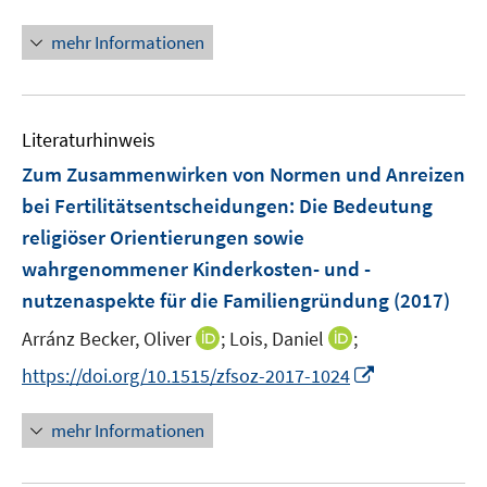
n
n
f
ö
e
n
f
mehr Informationen
f
u
e
n
f
e
u
e
n
m
e
n
e
F
Literaturhinweis
m
n
e
F
Zum Zusammenwirken von Normen und Anreizen
n
e
bei Fertilitätsentscheidungen
:
Die Bedeutung
s
n
religiöser Orientierungen sowie
t
s
e
wahrgenommener Kinderkosten- und -
t
r
e
nutzenaspekte für die Familiengründung
(2017)
ö
r
I
I
Arránz Becker, Oliver
;
Lois, Daniel
;
f
ö
n
n
f
I
https://doi.org/10.1515/zfsoz-2017-1024
f
n
n
n
n
f
e
e
e
n
n
mehr Informationen
u
u
n
e
e
e
e
u
n