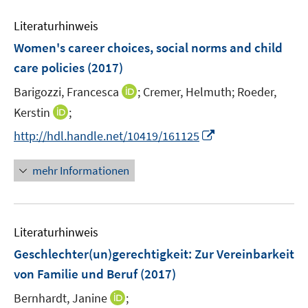
m
m
e
F
F
Literaturhinweis
m
e
e
F
Women's career choices, social norms and child
n
n
e
care policies
(2017)
s
s
n
t
t
I
Barigozzi, Francesca
;
Cremer, Helmuth;
Roeder,
s
e
e
n
t
I
Kerstin
;
r
r
n
e
n
I
http://hdl.handle.net/10419/161125
ö
ö
e
r
n
n
f
f
u
ö
e
n
f
f
mehr Informationen
e
f
u
e
n
n
m
f
e
u
e
e
F
n
m
e
n
n
e
e
F
Literaturhinweis
m
n
n
e
F
Geschlechter(un)gerechtigkeit: Zur Vereinbarkeit
s
n
e
t
von Familie und Beruf
(2017)
s
n
e
t
I
Bernhardt, Janine
;
s
r