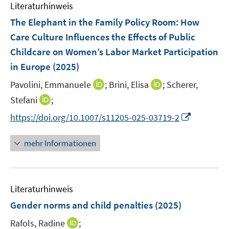
e
F
Literaturhinweis
m
n
e
F
The Elephant in the Family Policy Room: How
n
e
Care Culture Influences the Effects of Public
s
n
Childcare on Women’s Labor Market Participation
t
s
e
in Europe
(2025)
t
r
e
I
I
Pavolini, Emmanuele
;
Brini, Elisa
;
Scherer,
ö
r
n
n
I
Stefani
;
f
ö
n
n
n
f
I
f
https://doi.org/10.1007/s11205-025-03719-2
e
e
n
n
n
f
u
u
e
e
n
n
mehr Informationen
e
e
u
n
e
e
m
m
e
u
n
F
F
m
e
e
e
F
Literaturhinweis
m
n
n
e
F
Gender norms and child penalties
(2025)
s
s
n
e
t
t
s
I
Rafols, Radine
;
n