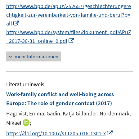
e
n
t
http://www.bpb.de/apuz/252657/geschlechterungere
ö
r
n
e
f
chtigkeit-zur-vereinbarkeit-von-familie-und-beruf?p=
ö
e
r
f
I
f
all
u
ö
n
n
f
http://www.bpb.de/system/files/dokument_pdf/APuZ
e
f
e
n
n
m
I
f
_2017-30-31_online_0.pdf
n
e
e
F
n
n
u
n
e
n
e
mehr Informationen
e
n
e
n
m
s
u
F
t
e
e
Literaturhinweis
e
m
n
r
F
Work-family conflict and well-being across
s
ö
e
Europe
:
The role of gender context
(2017)
t
f
n
e
Hagqvist, Emma;
Gadin, Katja Gillander;
Nordenmark,
f
s
r
n
t
I
Mikael
;
ö
e
e
n
I
https://doi.org/10.1007/s11205-016-1301-x
f
n
r
n