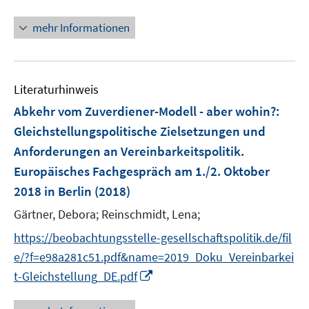
n
n
f
ö
e
n
f
mehr Informationen
f
u
e
n
f
e
u
e
n
m
e
n
e
F
Literaturhinweis
m
n
e
F
Abkehr vom Zuverdiener-Modell - aber wohin?
:
n
e
Gleichstellungspolitische Zielsetzungen und
s
n
Anforderungen an Vereinbarkeitspolitik.
t
s
e
Europäisches Fachgespräch am 1./2. Oktober
t
r
e
2018 in Berlin
(2018)
ö
r
Gärtner, Debora;
Reinschmidt, Lena;
f
ö
f
https://beobachtungsstelle-gesellschaftspolitik.de/fil
f
n
f
e/?f=e98a281c51.pdf&name=2019_Doku_Vereinbarkei
e
n
I
t-Gleichstellung_DE.pdf
n
e
n
n
n