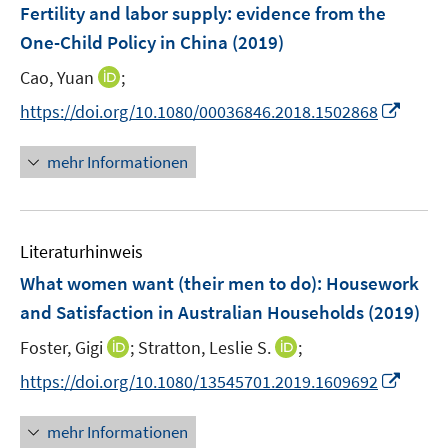
F
Fertility and labor supply: evidence from the
n
e
One-Child Policy in China
(2019)
s
n
t
I
Cao, Yuan
;
s
e
n
t
I
https://doi.org/10.1080/00036846.2018.1502868
r
n
e
n
ö
e
r
n
mehr Informationen
f
u
ö
e
f
e
f
u
n
m
f
e
e
F
n
Literaturhinweis
m
n
e
e
F
What women want (their men to do): Housework
n
n
e
and Satisfaction in Australian Households
(2019)
s
n
t
I
I
Foster, Gigi
;
Stratton, Leslie S.
;
s
e
n
n
t
I
https://doi.org/10.1080/13545701.2019.1609692
r
n
n
e
n
ö
e
e
r
n
mehr Informationen
f
u
u
ö