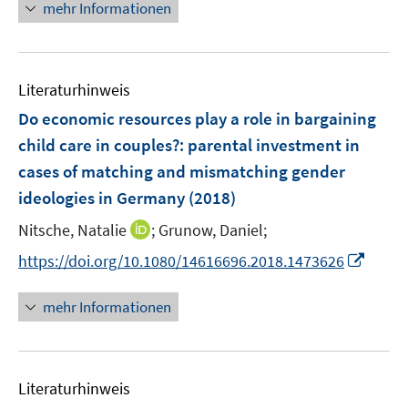
n
mehr Informationen
f
u
ö
e
f
e
f
u
n
m
f
e
e
F
n
Literaturhinweis
m
n
e
e
F
Do economic resources play a role in bargaining
n
n
e
child care in couples?
:
parental investment in
s
n
cases of matching and mismatching gender
t
s
e
ideologies in Germany
(2018)
t
r
e
I
Nitsche, Natalie
;
Grunow, Daniel;
ö
r
n
f
I
https://doi.org/10.1080/14616696.2018.1473626
ö
n
f
n
f
e
n
n
mehr Informationen
f
u
e
e
n
e
n
u
e
m
e
n
F
Literaturhinweis
m
e