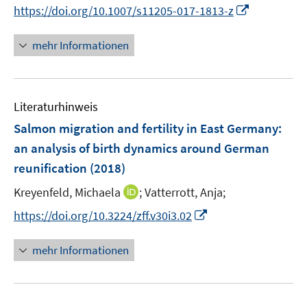
n
t
I
https://doi.org/10.1007/s11205-017-1813-z
r
n
e
n
ö
e
r
n
mehr Informationen
f
u
ö
e
f
e
f
u
n
m
f
e
e
F
n
Literaturhinweis
m
n
e
e
F
Salmon migration and fertility in East Germany
:
n
n
e
an analysis of birth dynamics around German
s
n
reunification
(2018)
t
s
e
t
I
Kreyenfeld, Michaela
;
Vatterrott, Anja;
r
e
n
I
https://doi.org/10.3224/zff.v30i3.02
ö
r
n
n
f
ö
e
n
f
mehr Informationen
f
u
e
n
f
e
u
e
n
m
e
n
e
F