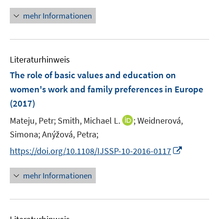
n
f
ö
e
n
mehr Informationen
n
f
u
e
e
f
e
u
n
n
m
e
e
F
Literaturhinweis
m
n
e
F
The role of basic values and education on
n
e
women's work and family preferences in Europe
s
n
(2017)
t
s
e
t
I
Mateju, Petr;
Smith, Michael L.
;
Weidnerová,
r
e
n
Simona;
Anýžová, Petra;
ö
r
n
I
f
https://doi.org/10.1108/IJSSP-10-2016-0117
ö
e
n
f
f
u
n
n
mehr Informationen
f
e
e
e
n
m
u
n
e
F
e
n
e