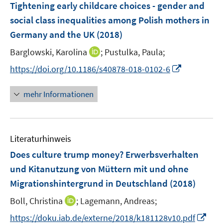
F
Tightening early childcare choices - gender and
n
n
e
social class inequalities among Polish mothers in
s
s
n
Germany and the UK
t
(2018)
t
s
e
e
t
I
Barglowski, Karolina
;
Pustulka, Paula;
r
r
e
n
I
https://doi.org/10.1186/s40878-018-0102-6
ö
ö
r
n
n
f
f
ö
e
n
f
f
mehr Informationen
f
u
e
n
n
f
e
u
e
e
n
m
e
n
n
e
F
Literaturhinweis
m
n
e
F
Does culture trump money? Erwerbsverhalten
n
e
und Kitanutzung von Müttern mit und ohne
s
n
Migrationshintergrund in Deutschland
t
(2018)
s
e
t
I
Boll, Christina
;
Lagemann, Andreas;
r
e
n
I
https://doku.iab.de/externe/2018/k181128v10.pdf
ö
r