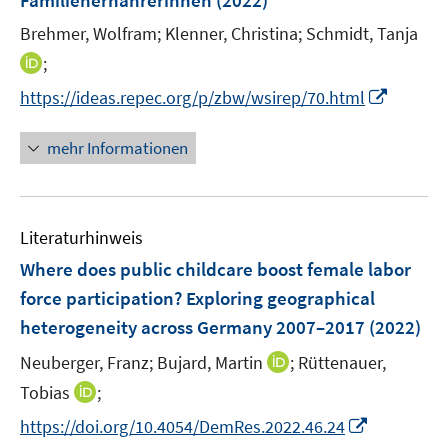
Familienernährerinnen
(2022)
s
n
t
Brehmer, Wolfram;
Klenner, Christina;
Schmidt, Tanja
s
e
t
I
;
r
e
n
I
https://ideas.repec.org/p/zbw/wsirep/70.html
ö
r
n
n
f
ö
e
n
mehr Informationen
f
f
u
e
n
f
e
u
e
n
m
e
n
e
F
Literaturhinweis
m
n
e
F
Where does public childcare boost female labor
n
e
force participation? Exploring geographical
s
n
heterogeneity across Germany 2007–2017
t
(2022)
s
e
t
I
Neuberger, Franz;
Bujard, Martin
;
Rüttenauer,
r
e
n
I
Tobias
;
ö
r
n
n
f
I
https://doi.org/10.4054/DemRes.2022.46.24
ö
e
n
f
n