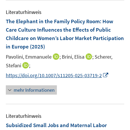
e
n
m
e
n
e
F
Literaturhinweis
m
n
e
F
The Elephant in the Family Policy Room: How
n
e
Care Culture Influences the Effects of Public
s
n
Childcare on Women’s Labor Market Participation
t
s
e
in Europe
(2025)
t
r
e
I
I
Pavolini, Emmanuele
;
Brini, Elisa
;
Scherer,
ö
r
n
n
I
Stefani
;
f
ö
n
n
n
f
I
f
https://doi.org/10.1007/s11205-025-03719-2
e
e
n
n
n
f
u
u
e
e
n
n
mehr Informationen
e
e
u
n
e
e
m
m
e
u
n
F
F
m
e
e
e
F
Literaturhinweis
m
n
n
e
F
Subsidized Small Jobs and Maternal Labor
s
s
n