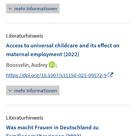
s
n
t
mehr Informationen
e
e
u
r
e
ö
m
Literaturhinweis
f
F
f
Access to universal childcare and its effect on
e
n
maternal employment
(2022)
n
e
s
I
Bousselin, Audrey
;
n
t
n
I
https://doi.org/10.1007/s11150-021-09572-9
e
n
n
r
e
n
mehr Informationen
ö
u
e
f
e
u
f
m
e
n
F
Literaturhinweis
m
e
e
F
Was macht Frauen in Deutschland zu
n
n
e