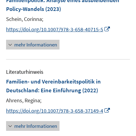
Familienpolitik
:
Analyse eines ausbleibenden
s
n
n
Policy-Wandels
(2023)
t
s
e
t
Schein, Corinna;
r
e
I
https://doi.org/10.1007/978-3-658-40715-5
ö
r
n
f
ö
n
mehr Informationen
f
f
e
n
f
u
e
n
e
n
e
Literaturhinweis
m
n
F
Familien- und Vereinbarkeitspolitik in
e
Deutschland
:
Eine Einführung
(2022)
n
Ahrens, Regina;
s
t
I
https://doi.org/10.1007/978-3-658-37149-4
e
n
r
n
mehr Informationen
ö
e