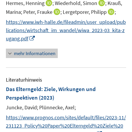
t
I
I
Hermes, Henning
;
Wiederhold, Simon
;
Krauß,
e
n
n
I
I
Marina;
Peter, Frauke
;
Lergetporer, Philipp
;
r
n
n
n
n
https://www.iwh-halle.de/fileadmin/user_upload/pub
ö
e
e
n
n
lications/wirtschaft_im_wandel/wiwa_2023-03_kita-z
f
u
u
e
e
f
I
e
e
ugang.pdf
u
u
n
n
m
m
e
e
e
n
F
F
mehr Informationen
m
m
n
e
e
e
F
F
u
n
n
e
e
e
s
s
n
n
Literaturhinweis
m
t
t
s
s
F
e
e
Das Elterngeld: Ziele, Wirkungen und
t
t
e
r
r
e
e
Perspektiven
(2023)
n
ö
ö
r
r
Juncke, David;
Plünnecke, Axel;
s
f
f
ö
ö
t
f
f
https://www.prognos.com/sites/default/files/2023-11/
f
f
e
n
n
f
f
231123_Policy%20Paper%20Elterngeld%20Ziele%20
r
e
e
n
n