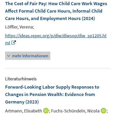
F
The Cost of Fair Pay: How Child Care Work Wages
n
n
e
Affect Formal Child Care Hours, Informal Child
s
s
n
Care Hours, and Employment Hours
t
(2024)
t
s
e
e
t
Löffler, Verena;
r
r
e
https://ideas.repec.org/p/diw/diwsop/diw_sp1205.ht
ö
ö
r
I
ml
f
f
ö
n
f
f
f
n
n
n
mehr Informationen
f
e
e
e
n
u
n
n
e
e
n
Literaturhinweis
m
F
Forward-Looking Labor Supply Responses to
e
Changes in Pension Wealth
:
Evidence from
n
Germany
(2023)
s
t
I
I
Artmann, Elisabeth
;
Fuchs-Schündeln, Nicola
;