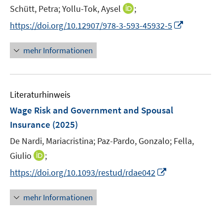
n
n
I
Schütt, Petra;
Yollu-Tok, Aysel
;
n
n
n
I
https://doi.org/10.12907/978-3-593-45932-5
e
e
n
n
u
u
e
n
mehr Informationen
e
e
u
e
m
m
e
u
F
F
m
e
e
e
F
Literaturhinweis
m
n
n
e
F
Wage Risk and Government and Spousal
s
s
n
e
t
t
Insurance
(2025)
s
n
e
e
t
De Nardi, Mariacristina;
Paz-Pardo, Gonzalo;
Fella,
s
r
r
e
t
I
Giulio
;
ö
ö
r
e
n
f
I
f
https://doi.org/10.1093/restud/rdae042
ö
r
n
f
n
f
f
ö
e
n
n
n
mehr Informationen
f
f
u
e
e
e
n
f
e
n
u
n