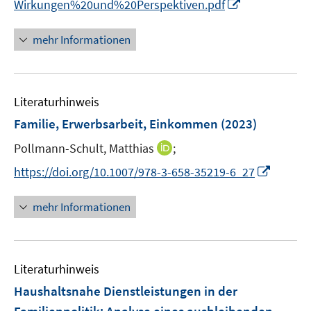
I
Wirkungen%20und%20Perspektiven.pdf
ö
n
n
e
e
n
f
n
n
n
mehr Informationen
f
e
n
u
e
e
n
Literaturhinweis
m
F
Familie, Erwerbsarbeit, Einkommen
(2023)
e
I
Pollmann-Schult, Matthias
;
n
n
s
I
https://doi.org/10.1007/978-3-658-35219-6_27
n
t
n
e
e
n
mehr Informationen
u
r
e
e
ö
u
m
f
e
F
Literaturhinweis
f
m
e
n
F
Haushaltsnahe Dienstleistungen in der
n
e
e