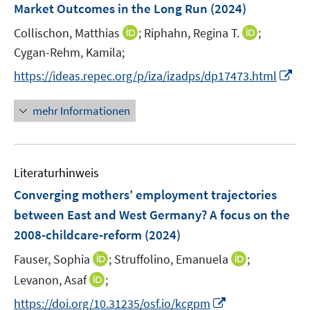
e
t
t
Market Outcomes in the Long Run
(2024)
s
n
e
e
t
I
I
Collischon, Matthias
;
Riphahn, Regina T.
;
s
r
r
e
n
n
t
Cygan-Rehm, Kamila;
ö
ö
r
n
n
e
f
f
I
https://ideas.repec.org/p/iza/izadps/dp17473.html
ö
e
e
r
f
f
n
f
u
u
ö
n
n
n
mehr Informationen
f
e
e
f
e
e
e
n
m
m
f
n
n
u
e
F
F
n
e
n
e
e
e
Literaturhinweis
m
n
n
n
F
Converging mothers’ employment trajectories
s
s
e
between East and West Germany? A focus on the
t
t
n
e
e
2008-childcare-reform
(2024)
s
r
r
t
I
I
Fauser, Sophia
;
Struffolino, Emanuela
;
ö
ö
e
n
n
I
Levanon, Asaf
;
f
f
r
n
n
n
f
f
I
https://doi.org/10.31235/osf.io/kcgpm
ö
e
e