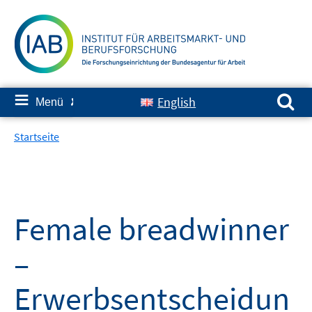
Springe
zum
Inhalt
Suchen nach:
≡
English
Menü
✘
Startseite
Female breadwinner
–
Erwerbsentscheidun