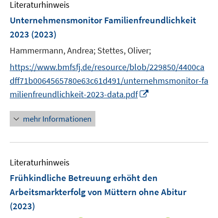
F
n
Literaturhinweis
m
n
e
e
F
Unternehmensmonitor Familienfreundlichkeit
n
n
e
2023
(2023)
s
n
t
Hammermann, Andrea;
Stettes, Oliver;
s
e
t
https://www.bmfsfj.de/resource/blob/229850/4400ca
r
e
dff71b0064565780e63c61d491/unternehmsmonitor-fa
ö
r
I
milienfreundlichkeit-2023-data.pdf
f
ö
n
f
f
n
n
mehr Informationen
f
e
e
n
u
n
e
e
n
Literaturhinweis
m
F
Frühkindliche Betreuung erhöht den
e
Arbeitsmarkterfolg von Müttern ohne Abitur
n
(2023)
s