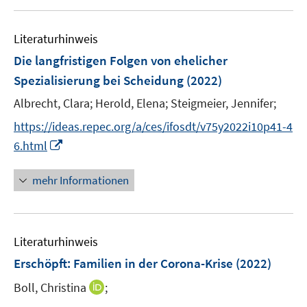
f
u
f
e
n
Literaturhinweis
m
e
F
Die langfristigen Folgen von ehelicher
n
e
Spezialisierung bei Scheidung
(2022)
n
Albrecht, Clara;
Herold, Elena;
Steigmeier, Jennifer;
s
t
https://ideas.repec.org/a/ces/ifosdt/v75y2022i10p41-4
e
I
6.html
r
n
ö
n
mehr Informationen
f
e
f
u
n
e
e
Literaturhinweis
m
n
F
Erschöpft: Familien in der Corona-Krise
(2022)
e
I
Boll, Christina
;
n
n