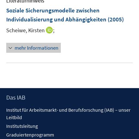
Literaturhinweis
Soziale Sicherungsmodelle zwischen
Individualisierung und Abhängigkeiten
(2005)
I
Scheiwe, Kirsten
;
n
n
mehr Informationen
e
u
e
m
F
e
Footer
Das IAB
n
Inhalt
s
Institut für Arbeitsmarkt- und Berufsforschung (IAB) – unser
t
Leitbild
e
Institutsleitung
r
ö
Graduiertenprogramm