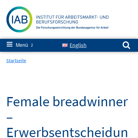
Springe
zum
Inhalt
Suchen nach:
≡
English
Menü
✘
Startseite
Female breadwinner
–
Erwerbsentscheidun