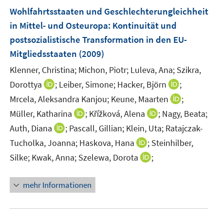
n
n
e
e
F
Wohlfahrtsstaaten und Geschlechterungleichheit
n
n
e
in Mittel- und Osteuropa
:
Kontinuität und
s
n
postsozialistische Transformation in den EU-
t
s
e
Mitgliedsstaaten
(2009)
t
r
e
Klenner, Christina;
Michon, Piotr;
Luleva, Ana;
Szikra,
ö
r
I
I
Dorottya
;
Leiber, Simone;
Hacker, Björn
;
f
ö
n
n
f
I
Mrcela, Aleksandra Kanjou;
Keune, Maarten
;
f
n
n
n
n
I
I
f
Müller, Katharina
;
Křížková, Alena
;
Nagy, Beata;
e
e
e
n
n
n
n
I
Auth, Diana
;
Pascall, Gillian;
Klein, Uta;
Ratajczak-
u
u
n
e
n
n
e
n
e
I
e
Tucholka, Joanna;
Haskova, Hana
;
Steinhilber,
u
e
e
n
n
m
n
m
I
e
Silke;
Kwak, Anna;
Szelewa, Dorota
;
u
u
e
F
n
F
n
m
e
e
u
e
e
e
n
F
m
m
mehr Informationen
e
n
u
n
e
e
F
F
m
s
e
s
u
n
e
e
F
t
m
t
e
s