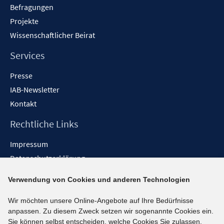
f
Befragungen
f
Projekte
n
Wissenschaftlicher Beirat
e
n
Services
Presse
IAB-Newsletter
Kontakt
Rechtliche Links
Impressum
Datenschutzerklärung
Erklärung zur Barrierefreiheit
Verwendung von Cookies und anderen Technologien
Barrieren melden
Wir möchten unsere Online-Angebote auf Ihre Bedürfnisse
Social-Media-Kanäle
anpassen. Zu diesem Zweck setzen wir sogenannte Cookies ein.
Sie können selbst entscheiden, welche Cookies Sie zulassen.