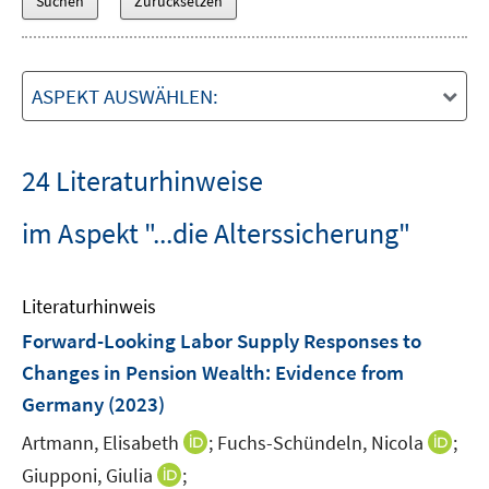
ASPEKT AUSWÄHLEN:
24 Literaturhinweise
im Aspekt "...die Alterssicherung"
Literaturhinweis
Forward-Looking Labor Supply Responses to
Changes in Pension Wealth
:
Evidence from
Germany
(2023)
I
I
Artmann, Elisabeth
;
Fuchs-Schündeln, Nicola
;
n
n
I
Giupponi, Giulia
;