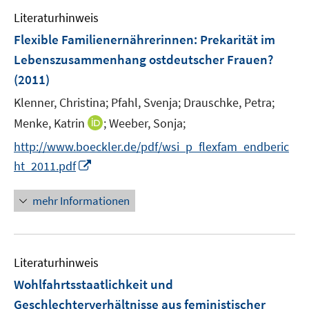
e
n
Literaturhinweis
m
e
F
Flexible Familienernährerinnen
:
Prekarität im
n
e
Lebenszusammenhang ostdeutscher Frauen?
n
(2011)
s
t
Klenner, Christina;
Pfahl, Svenja;
Drauschke, Petra;
e
I
Menke, Katrin
;
Weeber, Sonja;
r
n
http://www.boeckler.de/pdf/wsi_p_flexfam_endberic
ö
n
I
ht_2011.pdf
f
e
n
f
u
n
n
mehr Informationen
e
e
e
m
u
n
F
e
e
Literaturhinweis
m
n
F
Wohlfahrtsstaatlichkeit und
s
e
Geschlechterverhältnisse aus feministischer
t