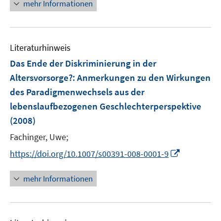
n
mehr Informationen
f
e
n
u
e
e
n
Literaturhinweis
m
F
Das Ende der Diskriminierung in der
e
Altersvorsorge?
:
Anmerkungen zu den Wirkungen
n
des Paradigmenwechsels aus der
s
lebenslaufbezogenen Geschlechterperspektive
t
e
(2008)
r
Fachinger, Uwe;
ö
I
https://doi.org/10.1007/s00391-008-0001-9
f
n
f
n
n
mehr Informationen
e
e
u
n
e