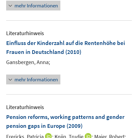
ö
mehr Informationen
f
f
n
e
Literaturhinweis
n
Einfluss der Kinderzahl auf die Rentenhöhe bei
Frauen in Deutschland
(2010)
Gansbergen, Anna;
mehr Informationen
Literaturhinweis
Pension reforms, working patterns and gender
pension gaps in Europe
(2009)
I
I
Frericks, Patricia
;
Knijn, Trudie
;
Maier, Robert;