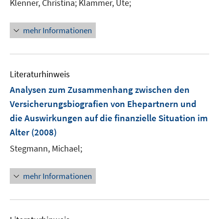
t
Klenner, Christina;
Klammer, Ute;
ö
e
f
r
mehr Informationen
f
ö
n
f
e
f
n
n
Literaturhinweis
e
Analysen zum Zusammenhang zwischen den
n
Versicherungsbiografien von Ehepartnern und
die Auswirkungen auf die finanzielle Situation im
Alter
(2008)
Stegmann, Michael;
mehr Informationen