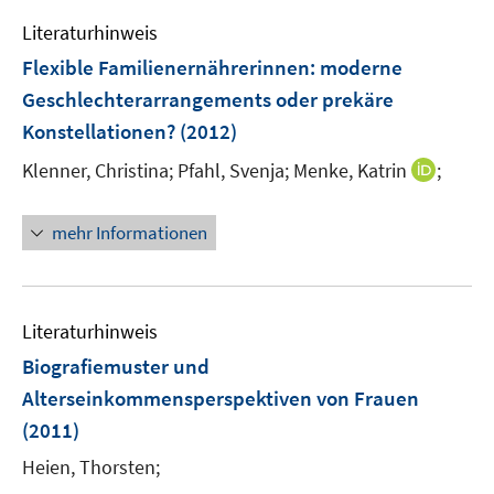
e
F
Literaturhinweis
n
e
Flexible Familienernährerinnen
:
moderne
n
Geschlechterarrangements oder prekäre
s
Konstellationen?
(2012)
t
e
I
Klenner, Christina;
Pfahl, Svenja;
Menke, Katrin
;
r
n
ö
n
mehr Informationen
f
e
f
u
n
e
e
m
Literaturhinweis
n
F
Biografiemuster und
e
Alterseinkommensperspektiven von Frauen
n
(2011)
s
t
Heien, Thorsten;
e