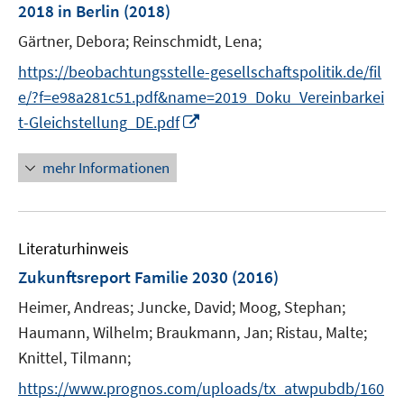
r
e
2018 in Berlin
(2018)
ö
r
Gärtner, Debora;
Reinschmidt, Lena;
f
ö
f
https://beobachtungsstelle-gesellschaftspolitik.de/fil
f
n
f
e/?f=e98a281c51.pdf&name=2019_Doku_Vereinbarkei
e
n
I
t-Gleichstellung_DE.pdf
n
e
n
n
n
mehr Informationen
e
u
e
Literaturhinweis
m
F
Zukunftsreport Familie 2030
(2016)
e
Heimer, Andreas;
Juncke, David;
Moog, Stephan;
n
Haumann, Wilhelm;
Braukmann, Jan;
Ristau, Malte;
s
Knittel, Tilmann;
t
e
https://www.prognos.com/uploads/tx_atwpubdb/160
r