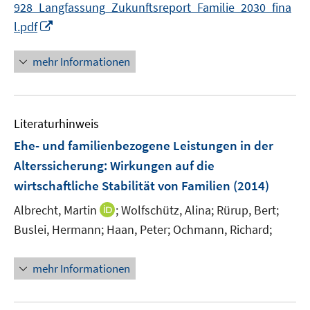
928_Langfassung_Zukunftsreport_Familie_2030_fina
ö
I
l.pdf
f
n
f
n
mehr Informationen
n
e
e
u
n
e
Literaturhinweis
m
F
Ehe- und familienbezogene Leistungen in der
e
Alterssicherung
:
Wirkungen auf die
n
wirtschaftliche Stabilität von Familien
(2014)
s
t
I
Albrecht, Martin
;
Wolfschütz, Alina;
Rürup, Bert;
e
n
Buslei, Hermann;
Haan, Peter;
Ochmann, Richard;
r
n
ö
e
mehr Informationen
f
u
f
e
n
m