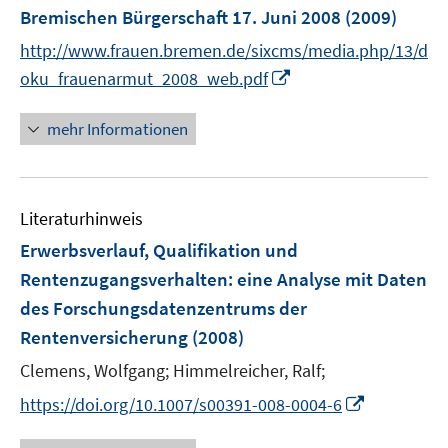
Bremischen Bürgerschaft 17. Juni 2008
(2009)
t
e
http://www.frauen.bremen.de/sixcms/media.php/13/d
r
I
oku_frauenarmut_2008_web.pdf
ö
n
f
n
mehr Informationen
f
e
n
u
e
e
n
Literaturhinweis
m
F
Erwerbsverlauf, Qualifikation und
e
Rentenzugangsverhalten
:
eine Analyse mit Daten
n
des Forschungsdatenzentrums der
s
Rentenversicherung
(2008)
t
e
Clemens, Wolfgang;
Himmelreicher, Ralf;
r
I
https://doi.org/10.1007/s00391-008-0004-6
ö
n
f