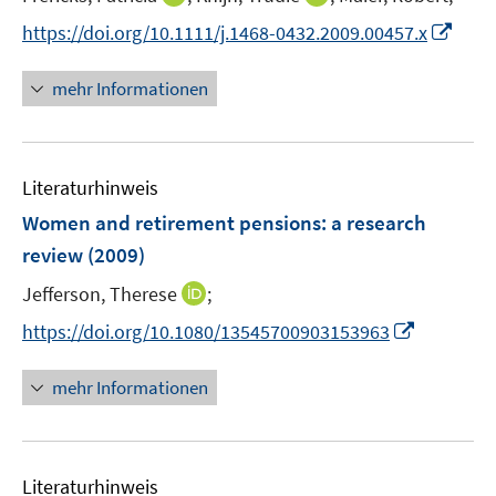
n
n
I
https://doi.org/10.1111/j.1468-0432.2009.00457.x
n
n
n
e
e
n
mehr Informationen
u
u
e
e
e
u
m
m
e
F
F
Literaturhinweis
m
e
e
F
Women and retirement pensions
:
a research
n
n
e
review
(2009)
s
s
n
t
t
I
Jefferson, Therese
;
s
e
e
n
t
I
https://doi.org/10.1080/13545700903153963
r
r
n
e
n
ö
ö
e
r
n
mehr Informationen
f
f
u
ö
e
f
f
e
f
u
n
n
m
f
e
e
e
F
n
Literaturhinweis
m