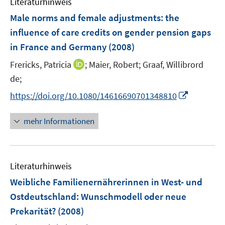
Literaturhinweis
m
F
Male norms and female adjustments: the
e
influence of care credits on gender pension gaps
n
in France and Germany
(2008)
s
t
I
Frericks, Patricia
;
Maier, Robert;
Graaf, Willibrord
e
n
de;
r
n
I
https://doi.org/10.1080/14616690701348810
ö
e
n
f
u
n
mehr Informationen
f
e
e
n
m
u
e
F
e
n
e
Literaturhinweis
m
n
F
Weibliche Familienernährerinnen in West- und
s
e
Ostdeutschland
:
Wunschmodell oder neue
t
n
e
Prekarität?
(2008)
s
r