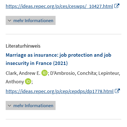
n
n
n
I
https://ideas.repec.org/p/ces/ceswps/_10427.html
e
e
n
n
u
u
e
n
mehr Informationen
e
e
u
e
m
m
e
u
F
F
m
e
e
e
F
Literaturhinweis
m
n
n
e
F
Marriage as insurance: job protection and job
s
s
n
e
t
t
insecurity in France
(2021)
s
n
e
e
t
I
Clark, Andrew E.
;
D'Ambrosio, Conchita;
Lepinteur,
s
r
r
e
n
t
I
Anthony
;
ö
ö
r
n
e
n
f
f
I
https://ideas.repec.org/p/cep/cepdps/dp1778.html
ö
e
r
n
f
f
n
f
u
ö
e
n
n
n
f
mehr Informationen
e
f
u
e
e
e
n
m
f
e
n
n
u
e
F
n
m
e
n