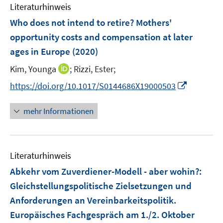
e
e
F
Literaturhinweis
m
n
n
e
F
Who does not intend to retire? Mothers'
s
n
e
t
opportunity costs and compensation at later
s
n
e
ages in Europe
t
(2020)
s
r
e
t
I
Kim, Younga
;
Rizzi, Ester;
ö
r
e
n
f
I
https://doi.org/10.1017/S0144686X19000503
ö
r
n
f
n
f
ö
e
n
n
f
mehr Informationen
f
u
e
e
n
f
e
n
u
e
n
m
e
n
e
F
Literaturhinweis
m
n
e
F
Abkehr vom Zuverdiener-Modell - aber wohin?
:
n
e
Gleichstellungspolitische Zielsetzungen und
s
n
Anforderungen an Vereinbarkeitspolitik.
t
s
e
Europäisches Fachgespräch am 1./2. Oktober
t