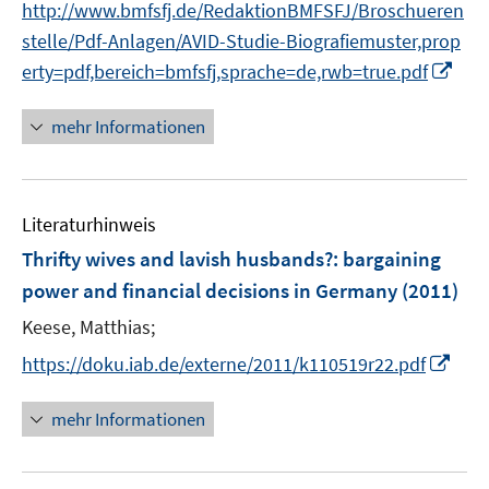
http://www.bmfsfj.de/RedaktionBMFSFJ/Broschueren
r
stelle/Pdf-Anlagen/AVID-Studie-Biografiemuster,prop
ö
I
erty=pdf,bereich=bmfsfj,sprache=de,rwb=true.pdf
f
n
f
n
n
mehr Informationen
e
e
u
n
e
Literaturhinweis
m
F
Thrifty wives and lavish husbands?
:
bargaining
e
power and financial decisions in Germany
(2011)
n
Keese, Matthias;
s
t
I
https://doku.iab.de/externe/2011/k110519r22.pdf
e
n
r
n
mehr Informationen
ö
e
f
u
f