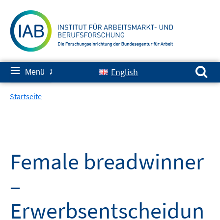
Springe
zum
Inhalt
Suchen nach:
≡
English
Menü
✘
Startseite
Female breadwinner
–
Erwerbsentscheidun