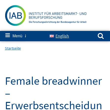
Springe
zum
Inhalt
Suchen nach:
≡
English
Menü
✘
Startseite
Female breadwinner
–
Erwerbsentscheidun