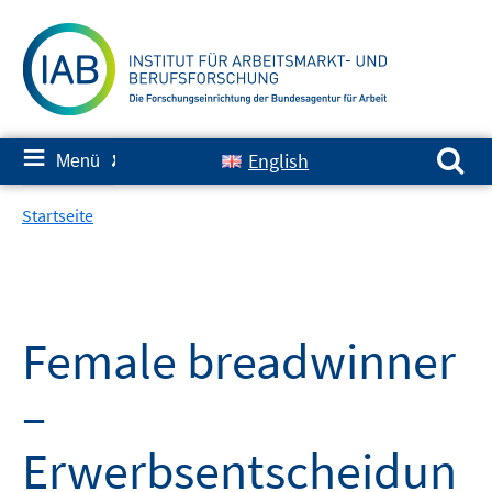
Springe
zum
Inhalt
Suchen nach:
≡
English
Menü
✘
Startseite
Female breadwinner
–
Erwerbsentscheidun