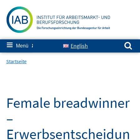
Springe
zum
Inhalt
Suchen nach:
≡
English
Menü
✘
Startseite
Female breadwinner
–
Erwerbsentscheidun