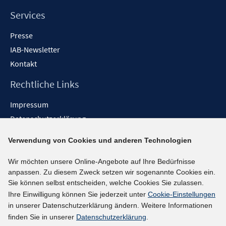
Services
Presse
IAB-Newsletter
Kontakt
Rechtliche Links
Impressum
Datenschutzerklärung
Erklärung zur Barrierefreiheit
Verwendung von Cookies und anderen Technologien
Barrieren melden
Wir möchten unsere Online-Angebote auf Ihre Bedürfnisse
Social-Media-Kanäle
anpassen. Zu diesem Zweck setzen wir sogenannte Cookies ein.
Sie können selbst entscheiden, welche Cookies Sie zulassen.
BlueSky
Ihre Einwilligung können Sie jederzeit unter
Cookie-Einstellungen
YouTube
in unserer Datenschutzerklärung ändern. Weitere Informationen
LinkedIn
finden Sie in unserer
Datenschutzerklärung
.