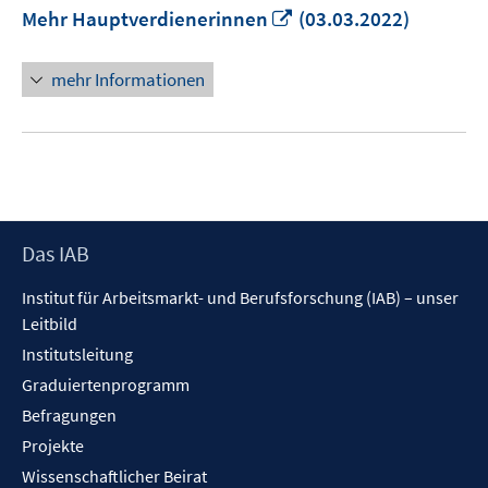
In
Mehr Hauptverdienerinnen
(03.03.2022)
neuem
Fenster
mehr Informationen
öffnen
Footer
Das IAB
Inhalt
Institut für Arbeitsmarkt- und Berufsforschung (IAB) – unser
Leitbild
Institutsleitung
Graduiertenprogramm
Befragungen
Projekte
Wissenschaftlicher Beirat