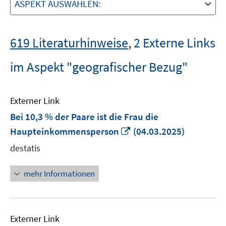
ASPEKT AUSWÄHLEN:
619 Literaturhinweise
,
2 Externe Links
im Aspekt "geografischer Bezug"
Externer Link
Bei 10,3 % der Paare ist die Frau die
In
Haupteinkommensperson
(04.03.2025)
neuem
destatis
Fenster
öffnen
mehr Informationen
Externer Link