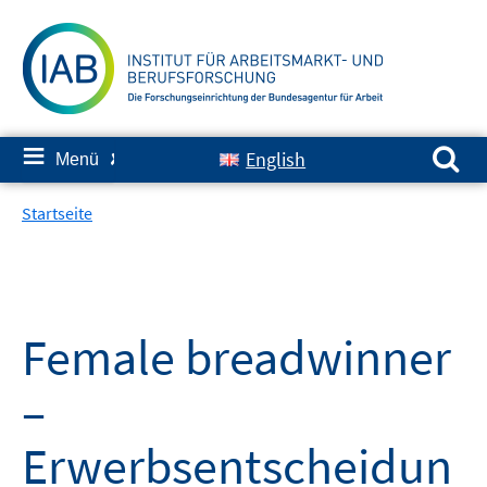
Springe
zum
Inhalt
Suchen nach:
≡
English
Menü
✘
Startseite
Female breadwinner
–
Erwerbsentscheidun