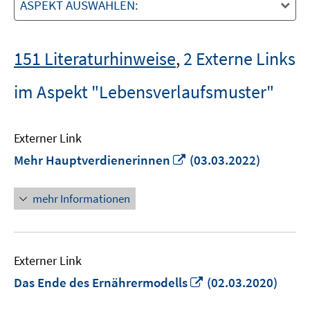
ASPEKT AUSWÄHLEN:
151 Literaturhinweise
,
2 Externe Links
im Aspekt "Lebensverlaufsmuster"
Externer Link
In
Mehr Hauptverdienerinnen
(03.03.2022)
neuem
Fenster
mehr Informationen
öffnen
Externer Link
In
Das Ende des Ernährermodells
(02.03.2020)
neuem