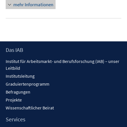
Fenster
mehr Informationen
öffnen
Footer
Das IAB
Inhalt
Institut für Arbeitsmarkt- und Berufsforschung (IAB) – unser
Leitbild
Institutsleitung
Graduiertenprogramm
Befragungen
Projekte
Wissenschaftlicher Beirat
Services