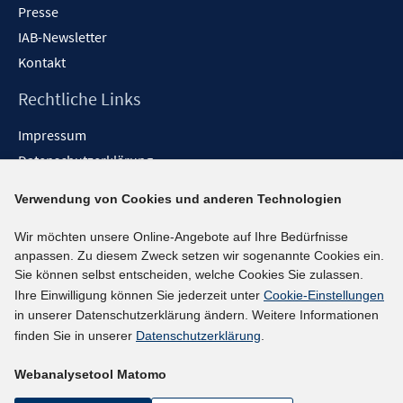
Presse
IAB-Newsletter
Kontakt
Rechtliche Links
Impressum
Datenschutzerklärung
Erklärung zur Barrierefreiheit
Verwendung von Cookies und anderen Technologien
Barrieren melden
Wir möchten unsere Online-Angebote auf Ihre Bedürfnisse
Social-Media-Kanäle
anpassen. Zu diesem Zweck setzen wir sogenannte Cookies ein.
Sie können selbst entscheiden, welche Cookies Sie zulassen.
BlueSky
Ihre Einwilligung können Sie jederzeit unter
Cookie-Einstellungen
YouTube
in unserer Datenschutzerklärung ändern. Weitere Informationen
LinkedIn
finden Sie in unserer
Datenschutzerklärung
.
XING
Webanalysetool Matomo
kununu