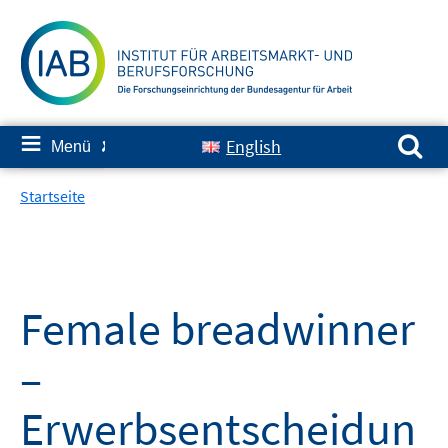
Springe
zum
Inhalt
Suchen nach:
≡
English
Menü
✘
Startseite
Female breadwinner
–
Erwerbsentscheidun