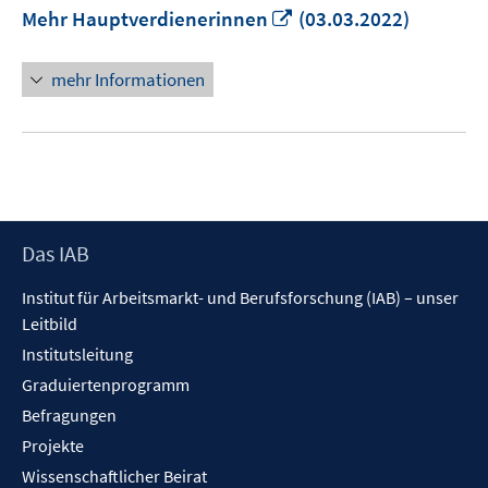
In
Mehr Hauptverdienerinnen
(03.03.2022)
neuem
Fenster
mehr Informationen
öffnen
Footer
Das IAB
Inhalt
Institut für Arbeitsmarkt- und Berufsforschung (IAB) – unser
Leitbild
Institutsleitung
Graduiertenprogramm
Befragungen
Projekte
Wissenschaftlicher Beirat