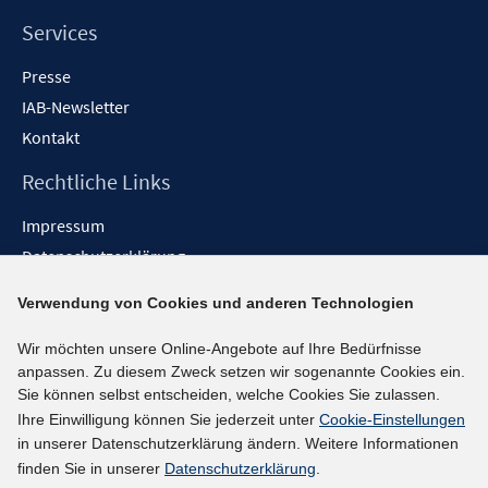
Services
Presse
IAB-Newsletter
Kontakt
Rechtliche Links
Impressum
Datenschutzerklärung
Erklärung zur Barrierefreiheit
Verwendung von Cookies und anderen Technologien
Barrieren melden
Wir möchten unsere Online-Angebote auf Ihre Bedürfnisse
Social-Media-Kanäle
anpassen. Zu diesem Zweck setzen wir sogenannte Cookies ein.
Sie können selbst entscheiden, welche Cookies Sie zulassen.
BlueSky
Ihre Einwilligung können Sie jederzeit unter
Cookie-Einstellungen
YouTube
in unserer Datenschutzerklärung ändern. Weitere Informationen
LinkedIn
finden Sie in unserer
Datenschutzerklärung
.