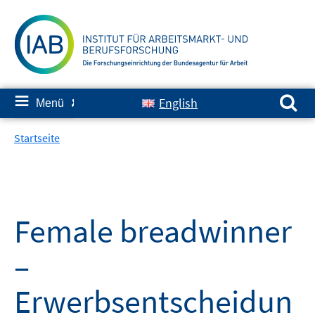
Springe
zum
Inhalt
Suchen nach:
≡
English
Menü
✘
Startseite
Female breadwinner
–
Erwerbsentscheidun