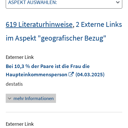
ASPEKT AUSWÄHLEN:
619 Literaturhinweise
,
2 Externe Links
im Aspekt "geografischer Bezug"
Externer Link
Bei 10,3 % der Paare ist die Frau die
In
Haupteinkommensperson
(04.03.2025)
neuem
destatis
Fenster
öffnen
mehr Informationen
Externer Link