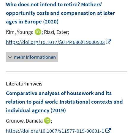
F
Who does not intend to retire? Mothers'
n
e
opportunity costs and compensation at later
s
n
ages in Europe
(2020)
t
s
e
t
I
Kim, Younga
;
Rizzi, Ester;
r
e
n
I
https://doi.org/10.1017/S0144686X19000503
ö
r
n
n
f
ö
e
n
f
mehr Informationen
f
u
e
n
f
e
u
e
n
m
e
n
e
F
Literaturhinweis
m
n
e
F
Comparative analyses of housework and its
n
e
relation to paid work
:
Institutional contexts and
s
n
individual agency
t
(2019)
s
e
t
I
Grunow, Daniela
;
r
e
n
I
https://doi.org/10.1007/s11577-019-00601-1
ö