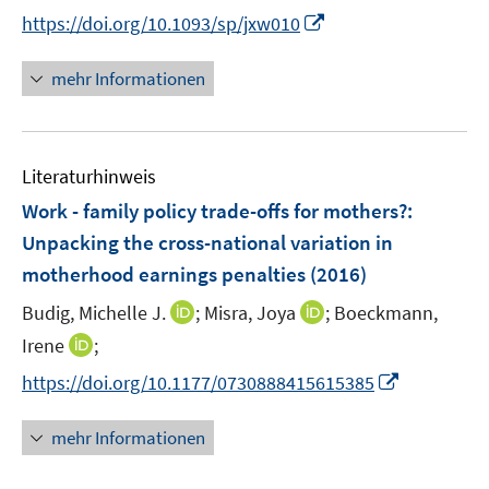
r
n
f
I
https://doi.org/10.1093/sp/jxw010
ö
n
n
n
f
e
e
n
mehr Informationen
f
u
n
e
n
e
u
e
m
e
n
F
Literaturhinweis
m
e
F
Work - family policy trade-offs for mothers?
:
n
e
Unpacking the cross-national variation in
s
n
motherhood earnings penalties
t
(2016)
s
e
t
I
I
Budig, Michelle J.
;
Misra, Joya
;
Boeckmann,
r
e
n
n
I
Irene
;
ö
r
n
n
n
f
I
https://doi.org/10.1177/0730888415615385
ö
e
e
n
f
n
f
u
u
e
n
n
mehr Informationen
f
e
e
u
e
e
n
m
m
e
n
u