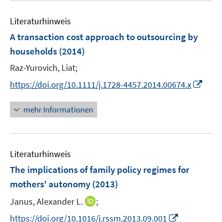
e
F
F
m
e
n
e
e
F
Literaturhinweis
m
n
n
e
F
A transaction cost approach to outsourcing by
s
s
n
e
t
t
households
(2014)
s
n
e
e
t
Raz-Yurovich, Liat;
s
r
r
e
t
I
https://doi.org/10.1111/j.1728-4457.2014.00674.x
ö
ö
r
e
n
f
f
ö
r
n
mehr Informationen
f
f
f
ö
e
n
n
f
f
u
e
e
n
f
e
n
n
e
n
Literaturhinweis
m
n
e
F
The implications of family policy regimes for
n
e
mothers' autonomy
(2013)
n
I
Janus, Alexander L.
;
s
n
t
I
https://doi.org/10.1016/j.rssm.2013.09.001