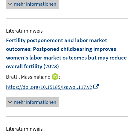
n
mehr Informationen
u
e
e
u
m
e
F
Literaturhinweis
m
e
F
Fertility postponement and labor market
n
e
outcomes
:
Postponed childbearing improves
s
n
women's labor market outcomes but may reduce
t
s
e
overall fertility
(2023)
t
r
e
I
Bratti, Massimiliano
;
ö
r
n
f
I
https://doi.org/10.15185/izawol.117.v2
ö
n
f
n
f
e
n
n
mehr Informationen
f
u
e
e
n
e
n
u
e
m
e
n
F
Literaturhinweis
m
e