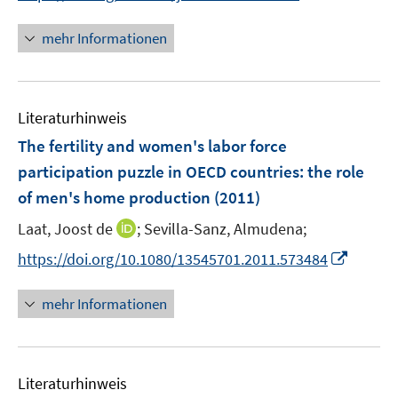
n
e
n
e
r
n
mehr Informationen
u
ö
e
e
f
u
m
f
e
F
n
Literaturhinweis
m
e
e
F
The fertility and women's labor force
n
n
e
participation puzzle in OECD countries
:
the role
s
n
of men's home production
t
(2011)
s
e
t
I
Laat, Joost de
;
Sevilla-Sanz, Almudena;
r
e
n
I
https://doi.org/10.1080/13545701.2011.573484
ö
r
n
n
f
ö
e
n
f
mehr Informationen
f
u
e
n
f
e
u
e
n
m
e
n
e
F
Literaturhinweis
m
n