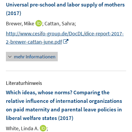
e
F
Universal pre-school and labor supply of mothers
n
e
(2017)
s
n
t
I
Brewer, Mike
;
Cattan, Sahra;
s
e
n
t
http://www.cesifo-group.de/DocDL/dice-report-2017-
r
n
e
I
2-brewer-cattan-june.pdf
ö
e
r
n
f
u
ö
n
mehr Informationen
f
e
f
e
n
m
f
u
e
F
n
e
n
e
e
Literaturhinweis
m
n
n
F
Which ideas, whose norms? Comparing the
s
e
relative influence of international organizations
t
n
e
on paid maternity and parental leave policies in
s
r
liberal welfare states
(2017)
t
ö
e
I
White, Linda A.
;
f