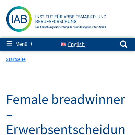
Springe
zum
Inhalt
Suchen nach:
≡
English
Menü
✘
Startseite
Female breadwinner
–
Erwerbsentscheidun