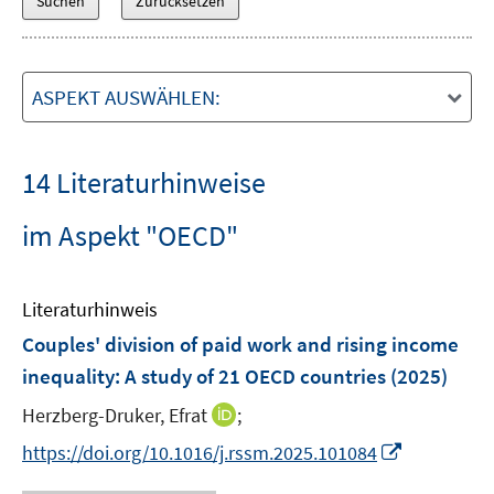
ASPEKT AUSWÄHLEN:
14 Literaturhinweise
im Aspekt "OECD"
Literaturhinweis
Couples' division of paid work and rising income
inequality: A study of 21 OECD countries
(2025)
I
Herzberg-Druker, Efrat
;
n
I
https://doi.org/10.1016/j.rssm.2025.101084
n
n
e