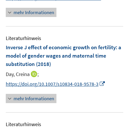
r
n
n
f
ö
e
n
f
mehr Informationen
f
u
e
n
f
e
u
e
n
m
e
n
e
F
Literaturhinweis
m
n
e
F
Inverse J effect of economic growth on fertility
:
a
n
e
model of gender wages and maternal time
s
n
substitution
(2018)
t
s
e
t
I
Day, Creina
;
r
e
n
I
https://doi.org/10.1007/s10834-018-9578-3
ö
r
n
n
f
ö
e
n
f
mehr Informationen
f
u
e
n
f
e
u
e
n
m
e
n
e
F
Literaturhinweis
m
n