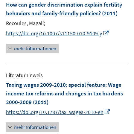
e
F
How can gender discrimination explain fertility
n
e
behaviors and family-friendly policies?
(2011)
s
n
t
Recoules, Magali;
s
e
t
I
https://doi.org/10.1007/s11150-010-9109-y
r
e
n
ö
r
n
mehr Informationen
f
ö
e
f
f
u
n
f
e
e
n
Literaturhinweis
m
n
e
F
Taxing wages 2009-2010
:
special feature: Wage
n
e
income tax reforms and changes in tax burdens
n
2000-2009
(2011)
s
I
t
https://doi.org/10.1787/tax_wages-2010-en
n
e
n
r
mehr Informationen
e
ö