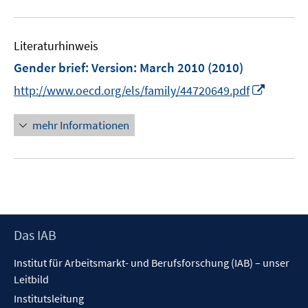
u
f
e
f
Literaturhinweis
m
n
F
e
Gender brief
:
Version: March 2010
(2010)
e
n
I
http://www.oecd.org/els/family/44720649.pdf
n
n
s
n
mehr Informationen
t
e
e
u
r
e
ö
m
f
F
f
e
n
Footer
Das IAB
n
e
Inhalt
s
n
Institut für Arbeitsmarkt- und Berufsforschung (IAB) – unser
t
Leitbild
e
Institutsleitung
r