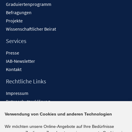
Graduiertenprogramm
ö
f
Befragungen
f
Projekte
n
Wissenschaftlicher Beirat
e
n
Services
Presse
IAB-Newsletter
Kontakt
Rechtliche Links
Impressum
Datenschutzerklärung
Erklärung zur Barrierefreiheit
Verwendung von Cookies und anderen Technologien
Barrieren melden
Wir möchten unsere Online-Angebote auf Ihre Bedürfnisse
Social-Media-Kanäle