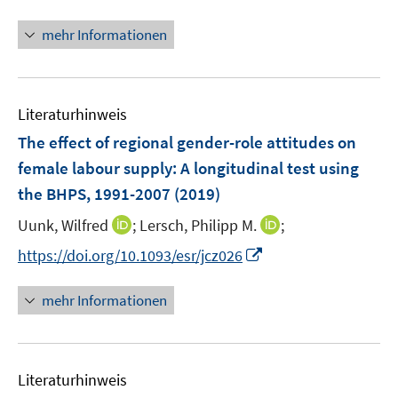
n
f
u
ö
n
mehr Informationen
f
e
f
e
n
m
f
u
e
F
n
e
n
e
e
Literaturhinweis
m
n
n
F
The effect of regional gender-role attitudes on
s
e
female labour supply
:
A longitudinal test using
t
n
e
the BHPS, 1991-2007
(2019)
s
r
t
I
I
Uunk, Wilfred
;
Lersch, Philipp M.
;
ö
e
n
n
I
f
https://doi.org/10.1093/esr/jcz026
r
n
n
n
f
ö
e
e
n
n
mehr Informationen
f
u
u
e
e
f
e
e
u
n
n
m
m
e
e
F
F
Literaturhinweis
m
n
e
e