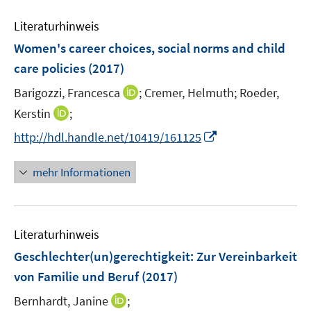
m
m
e
F
F
Literaturhinweis
m
e
e
F
Women's career choices, social norms and child
n
n
e
care policies
(2017)
s
s
n
t
t
I
Barigozzi, Francesca
;
Cremer, Helmuth;
Roeder,
s
e
e
n
t
I
Kerstin
;
r
r
n
e
n
I
http://hdl.handle.net/10419/161125
ö
ö
e
r
n
n
f
f
u
ö
e
n
f
f
mehr Informationen
e
f
u
e
n
n
m
f
e
u
e
e
F
n
m
e
n
n
e
e
F
Literaturhinweis
m
n
n
e
F
Geschlechter(un)gerechtigkeit: Zur Vereinbarkeit
s
n
e
t
von Familie und Beruf
(2017)
s
n
e
t
I
Bernhardt, Janine
;
s
r