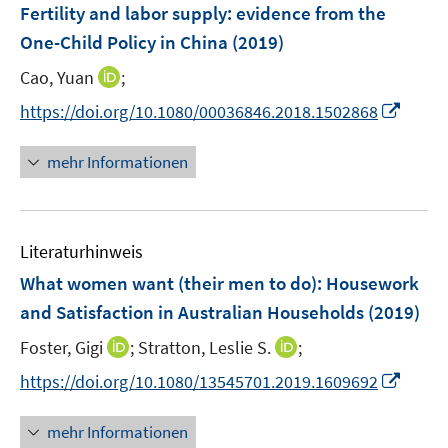
F
Fertility and labor supply: evidence from the
n
e
One-Child Policy in China
(2019)
s
n
t
I
Cao, Yuan
;
s
e
n
t
I
https://doi.org/10.1080/00036846.2018.1502868
r
n
e
n
ö
e
r
n
mehr Informationen
f
u
ö
e
f
e
f
u
n
m
f
e
e
F
n
Literaturhinweis
m
n
e
e
F
What women want (their men to do): Housework
n
n
e
and Satisfaction in Australian Households
(2019)
s
n
t
I
I
Foster, Gigi
;
Stratton, Leslie S.
;
s
e
n
n
t
I
https://doi.org/10.1080/13545701.2019.1609692
r
n
n
e
n
ö
e
e
r
n
mehr Informationen
f
u
u
ö