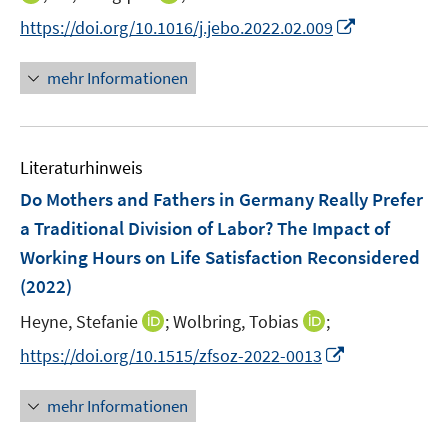
r
n
e
n
n
I
https://doi.org/10.1016/j.jebo.2022.02.009
ö
e
r
n
n
n
f
u
ö
e
e
n
f
mehr Informationen
e
f
u
u
e
n
m
f
e
e
u
e
F
n
m
m
e
n
e
e
F
F
Literaturhinweis
m
n
n
e
e
F
Do Mothers and Fathers in Germany Really Prefer
s
n
n
e
t
a Traditional Division of Labor? The Impact of
s
s
n
e
Working Hours on Life Satisfaction Reconsidered
t
t
s
r
e
e
(2022)
t
ö
r
r
e
I
I
Heyne, Stefanie
;
Wolbring, Tobias
;
f
ö
ö
r
n
n
f
f
f
I
https://doi.org/10.1515/zfsoz-2022-0013
ö
n
n
n
f
f
n
f
e
e
e
n
n
n
mehr Informationen
f
u
u
n
e
e
e
n
e
e