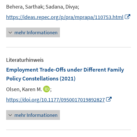
n
t
t
Behera, Sarthak;
Sadana, Divya;
s
e
e
t
I
https://ideas.repec.org/p/pra/mprapa/110753.html
r
r
e
n
ö
ö
r
n
mehr Informationen
f
f
ö
e
f
f
f
u
n
n
f
e
e
e
n
Literaturhinweis
m
n
n
e
F
Employment Trade-Offs under Different Family
n
e
Policy Constellations
(2021)
n
I
Olsen, Karen M.
;
s
n
t
I
https://doi.org/10.1177/0950017019892827
n
e
n
e
r
n
mehr Informationen
u
ö
e
e
f
u
m
f
e