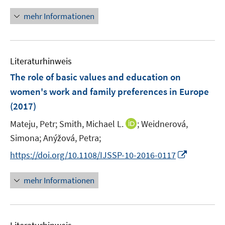
n
f
ö
e
n
mehr Informationen
n
f
u
e
e
f
e
u
n
n
m
e
e
F
Literaturhinweis
m
n
e
F
The role of basic values and education on
n
e
women's work and family preferences in Europe
s
n
(2017)
t
s
e
t
I
Mateju, Petr;
Smith, Michael L.
;
Weidnerová,
r
e
n
Simona;
Anýžová, Petra;
ö
r
n
I
f
https://doi.org/10.1108/IJSSP-10-2016-0117
ö
e
n
f
f
u
n
n
mehr Informationen
f
e
e
e
n
m
u
n
e
F
e
n
e