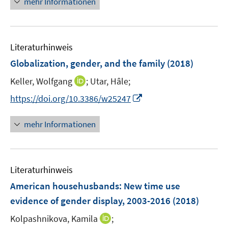
mehr Informationen
e
u
e
Literaturhinweis
m
F
Globalization, gender, and the family
(2018)
e
I
Keller, Wolfgang
;
Utar, Hâle;
n
n
s
I
https://doi.org/10.3386/w25247
n
t
n
e
e
n
mehr Informationen
u
r
e
e
ö
u
m
f
e
F
Literaturhinweis
f
m
e
n
F
American househusbands: New time use
n
e
e
evidence of gender display, 2003-2016
(2018)
s
n
n
t
I
Kolpashnikova, Kamila
;
s
e