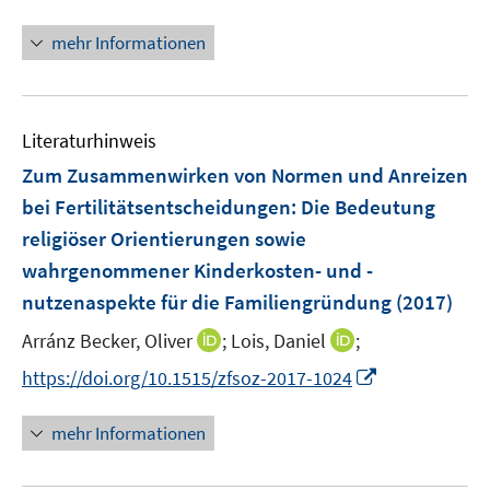
n
n
f
ö
e
n
f
mehr Informationen
f
u
e
n
f
e
u
e
n
m
e
n
e
F
Literaturhinweis
m
n
e
F
Zum Zusammenwirken von Normen und Anreizen
n
e
bei Fertilitätsentscheidungen
:
Die Bedeutung
s
n
religiöser Orientierungen sowie
t
s
e
wahrgenommener Kinderkosten- und -
t
r
e
nutzenaspekte für die Familiengründung
(2017)
ö
r
I
I
Arránz Becker, Oliver
;
Lois, Daniel
;
f
ö
n
n
f
I
https://doi.org/10.1515/zfsoz-2017-1024
f
n
n
n
n
f
e
e
e
n
n
mehr Informationen
u
u
n
e
e
e
e
u
n