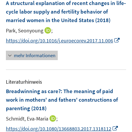
F
A structural explanation of recent changes in life-
n
e
cycle labor supply and fertility behavior of
s
n
married women in the United States
t
(2018)
s
e
t
I
Park, Seonyoung
;
r
e
n
I
https://doi.org/10.1016/j.euroecorev.2017.11.006
ö
r
n
n
f
ö
e
n
f
mehr Informationen
f
u
e
n
f
e
u
e
n
m
e
n
e
F
Literaturhinweis
m
n
e
F
Breadwinning as care?
:
The meaning of paid
n
e
work in mothers' and fathers' constructions of
s
n
parenting
(2018)
t
s
e
t
I
Schmidt, Eva-Maria
;
r
e
n
I
https://doi.org/10.1080/13668803.2017.1318112
ö
r