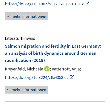
n
t
I
https://doi.org/10.1007/s11205-017-1813-z
r
n
e
n
ö
e
r
n
mehr Informationen
f
u
ö
e
f
e
f
u
n
m
f
e
e
F
n
Literaturhinweis
m
n
e
e
F
Salmon migration and fertility in East Germany
:
n
n
e
an analysis of birth dynamics around German
s
n
reunification
(2018)
t
s
e
t
I
Kreyenfeld, Michaela
;
Vatterrott, Anja;
r
e
n
I
https://doi.org/10.3224/zff.v30i3.02
ö
r
n
n
f
ö
e
n
f
mehr Informationen
f
u
e
n
f
e
u
e
n
m
e
n
e
F