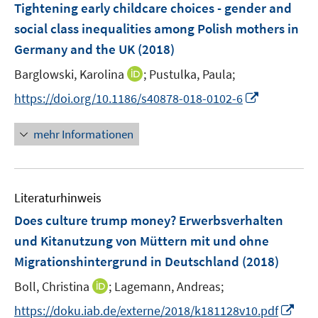
F
Tightening early childcare choices - gender and
n
n
e
social class inequalities among Polish mothers in
s
s
n
Germany and the UK
t
(2018)
t
s
e
e
t
I
Barglowski, Karolina
;
Pustulka, Paula;
r
r
e
n
I
https://doi.org/10.1186/s40878-018-0102-6
ö
ö
r
n
n
f
f
ö
e
n
f
f
mehr Informationen
f
u
e
n
n
f
e
u
e
e
n
m
e
n
n
e
F
Literaturhinweis
m
n
e
F
Does culture trump money? Erwerbsverhalten
n
e
und Kitanutzung von Müttern mit und ohne
s
n
Migrationshintergrund in Deutschland
t
(2018)
s
e
t
I
Boll, Christina
;
Lagemann, Andreas;
r
e
n
I
https://doku.iab.de/externe/2018/k181128v10.pdf
ö
r