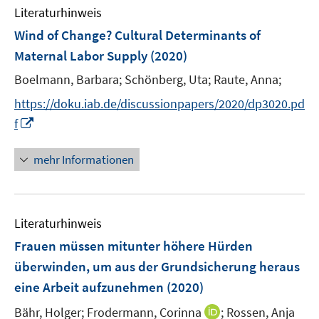
F
n
Literaturhinweis
m
e
e
F
Wind of Change? Cultural Determinants of
n
n
e
Maternal Labor Supply
(2020)
s
n
t
Boelmann, Barbara;
Schönberg, Uta;
Raute, Anna;
s
e
t
https://doku.iab.de/discussionpapers/2020/dp3020.pd
r
e
I
f
ö
r
n
f
ö
n
mehr Informationen
f
f
e
n
f
u
e
n
e
n
e
Literaturhinweis
m
n
F
Frauen müssen mitunter höhere Hürden
e
überwinden, um aus der Grundsicherung heraus
n
eine Arbeit aufzunehmen
(2020)
s
t
I
Bähr, Holger;
Frodermann, Corinna
;
Rossen, Anja