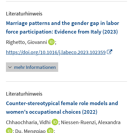
e
F
F
m
m
e
n
e
e
F
F
Literaturhinweis
m
n
n
e
e
F
Marriage patterns and the gender gap in labor
s
s
n
n
e
t
t
force participation: Evidence from Italy
(2023)
s
s
n
e
e
t
t
I
Righetto, Giovanni
;
s
r
r
e
e
n
t
I
https://doi.org/10.1016/j.labeco.2023.102359
ö
ö
r
r
n
e
n
f
f
ö
ö
e
r
n
f
f
mehr Informationen
f
f
u
ö
e
n
n
f
f
e
f
u
e
e
n
n
m
f
e
n
n
e
e
F
n
Literaturhinweis
m
n
n
e
e
F
Counter-stereotypical female role models and
n
n
e
women's occupational choices
(2022)
s
n
t
I
Chhaochharia, Vidhi
;
Niessen-Ruenzi, Alexandra
s
e
n
t
I
I
;
Du, Mengqiao
;