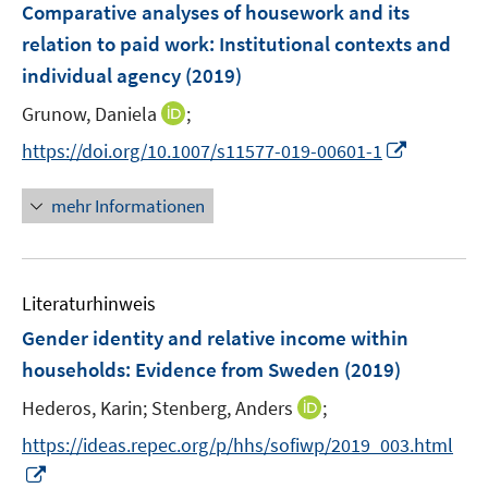
F
Comparative analyses of housework and its
e
relation to paid work
:
Institutional contexts and
n
individual agency
(2019)
s
t
I
Grunow, Daniela
;
e
n
I
https://doi.org/10.1007/s11577-019-00601-1
r
n
n
ö
e
n
mehr Informationen
f
u
e
f
e
u
n
m
e
e
F
Literaturhinweis
m
n
e
F
Gender identity and relative income within
n
e
households
:
Evidence from Sweden
(2019)
s
n
t
I
Hederos, Karin;
Stenberg, Anders
;
s
e
n
t
https://ideas.repec.org/p/hhs/sofiwp/2019_003.html
r
n
e
I
ö
e
r