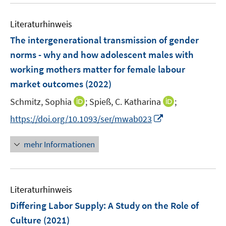
n
n
u
e
m
m
e
n
F
F
Literaturhinweis
m
e
e
F
The intergenerational transmission of gender
n
n
e
norms - why and how adolescent males with
s
s
n
working mothers matter for female labour
t
t
s
e
e
market outcomes
(2022)
t
r
r
e
I
I
Schmitz, Sophia
;
Spieß, C. Katharina
;
ö
ö
r
n
n
f
I
f
https://doi.org/10.1093/ser/mwab023
ö
n
n
f
n
f
f
e
e
n
n
n
mehr Informationen
f
u
u
e
e
e
n
e
e
n
u
n
e
m
m
e
n
F
F
Literaturhinweis
m
e
e
F
Differing Labor Supply: A Study on the Role of
n
n
e
Culture
(2021)
s
s