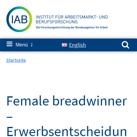
Springe
zum
Inhalt
Suchen nach:
≡
English
Menü
✘
Startseite
Female breadwinner
–
Erwerbsentscheidun