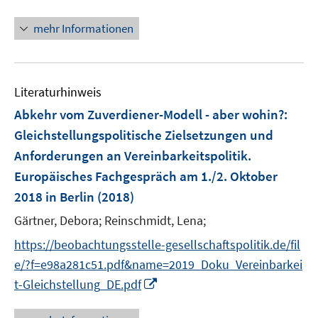
n
n
f
ö
e
n
f
mehr Informationen
f
u
e
n
f
e
u
e
n
m
e
n
e
F
Literaturhinweis
m
n
e
F
Abkehr vom Zuverdiener-Modell - aber wohin?
:
n
e
Gleichstellungspolitische Zielsetzungen und
s
n
Anforderungen an Vereinbarkeitspolitik.
t
s
e
Europäisches Fachgespräch am 1./2. Oktober
t
r
e
2018 in Berlin
(2018)
ö
r
Gärtner, Debora;
Reinschmidt, Lena;
f
ö
f
https://beobachtungsstelle-gesellschaftspolitik.de/fil
f
n
f
e/?f=e98a281c51.pdf&name=2019_Doku_Vereinbarkei
e
n
I
t-Gleichstellung_DE.pdf
n
e
n
n
n