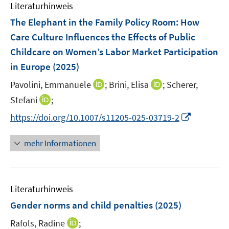
e
F
Literaturhinweis
m
n
e
F
The Elephant in the Family Policy Room: How
n
e
Care Culture Influences the Effects of Public
s
n
Childcare on Women’s Labor Market Participation
t
s
e
in Europe
(2025)
t
r
e
I
I
Pavolini, Emmanuele
;
Brini, Elisa
;
Scherer,
ö
r
n
n
I
Stefani
;
f
ö
n
n
n
f
I
f
https://doi.org/10.1007/s11205-025-03719-2
e
e
n
n
n
f
u
u
e
e
n
n
mehr Informationen
e
e
u
n
e
e
m
m
e
u
n
F
F
m
e
e
e
F
Literaturhinweis
m
n
n
e
F
Gender norms and child penalties
(2025)
s
s
n
e
t
t
s
I
Rafols, Radine
;
n