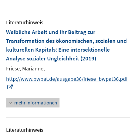
e
f
e
e
f
u
n
m
m
f
e
e
F
F
n
Literaturhinweis
m
n
e
e
e
F
Weibliche Arbeit und ihr Beitrag zur
n
n
n
e
Transformation des ökonomischen, sozialen und
s
s
n
kulturellen Kapitals
t
:
Eine intersektionelle
t
s
e
e
Analyse sozialer Ungleichheit
(2019)
t
r
r
e
Friese, Marianne;
ö
ö
r
f
f
http://www.bwpat.de/ausgabe36/friese_bwpat36.pdf
ö
f
f
I
f
n
n
n
f
e
e
n
mehr Informationen
n
n
n
e
e
u
n
e
Literaturhinweis
m