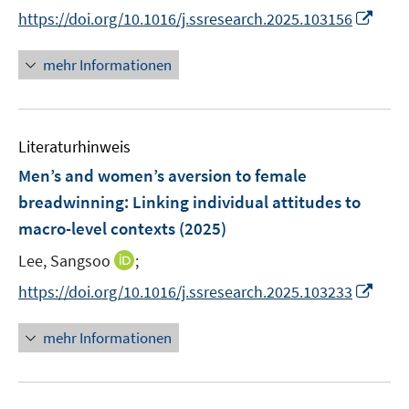
n
I
https://doi.org/10.1016/j.ssresearch.2025.103156
n
n
e
n
mehr Informationen
u
e
e
u
m
e
F
Literaturhinweis
m
e
F
Men’s and women’s aversion to female
n
e
breadwinning: Linking individual attitudes to
s
n
macro-level contexts
t
(2025)
s
e
t
I
Lee, Sangsoo
;
r
e
n
I
https://doi.org/10.1016/j.ssresearch.2025.103233
ö
r
n
n
f
ö
e
n
f
mehr Informationen
f
u
e
n
f
e
u
e
n
m
e
n