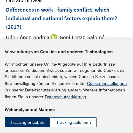
Literaturhinweis
m
n
F
Differences in work - family conflict
:
which
s
e
individual and national factors explain them?
t
n
e
(2017)
s
r
t
I
Ollo-López, Andrea
;
Goni-Legaz, Salomé;
ö
e
n
I
f
https://doi.org/10.1080/09585192.2015.1118141
r
n
Verwendung von Cookies und anderen Technologien
n
f
ö
e
n
n
mehr Informationen
f
Wir möchten unsere Online-Angebote auf Ihre Bedürfnisse
u
e
e
anpassen. Zu diesem Zweck setzen wir sogenannte Cookies ein.
f
e
u
n
Sie können selbst entscheiden, welche Cookies Sie zulassen.
n
m
e
Ihre Einwilligung können Sie jederzeit unter
Cookie-Einstellungen
e
F
Literaturhinweis
m
in unserer Datenschutzerklärung ändern. Weitere Informationen
n
e
F
finden Sie in unserer
Datenschutzerklärung
.
Day-care availability, maternal employment and
n
e
satisfaction of parents
:
evidence from cultural
s
n
Webanalysetool Matomo
and policy variations in Germany
t
(2017)
s
e
Tracking erlauben
Tracking ablehnen
t
I
I
Schober, Pia
;
Schmitt, Christian
;
r
e
n
n