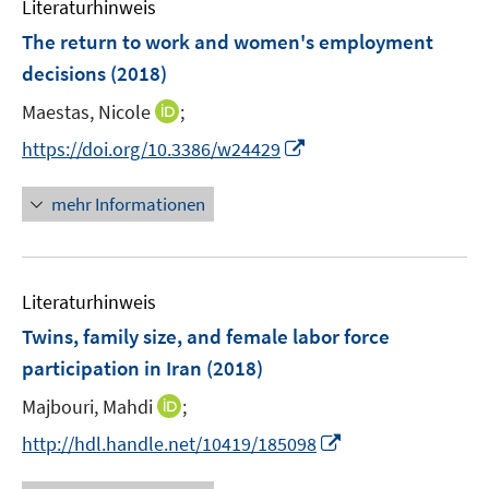
Literaturhinweis
m
n
e
F
The return to work and women's employment
n
e
decisions
(2018)
s
n
t
I
Maestas, Nicole
;
s
e
n
t
I
https://doi.org/10.3386/w24429
r
n
e
n
ö
e
r
n
mehr Informationen
f
u
ö
e
f
e
f
u
n
m
f
e
e
F
n
Literaturhinweis
m
n
e
e
F
Twins, family size, and female labor force
n
n
e
participation in Iran
(2018)
s
n
t
I
Majbouri, Mahdi
;
s
e
n
t
I
http://hdl.handle.net/10419/185098
r
n
e
n
ö
e
r