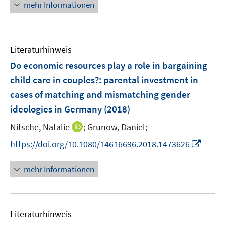
n
mehr Informationen
f
u
ö
e
f
e
f
u
n
m
f
e
e
F
n
Literaturhinweis
m
n
e
e
F
Do economic resources play a role in bargaining
n
n
e
child care in couples?
:
parental investment in
s
n
cases of matching and mismatching gender
t
s
e
ideologies in Germany
(2018)
t
r
e
I
Nitsche, Natalie
;
Grunow, Daniel;
ö
r
n
f
I
https://doi.org/10.1080/14616696.2018.1473626
ö
n
f
n
f
e
n
n
mehr Informationen
f
u
e
e
n
e
n
u
e
m
e
n
F
Literaturhinweis
m
e