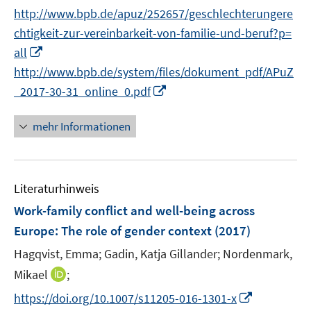
e
n
t
http://www.bpb.de/apuz/252657/geschlechterungere
ö
r
n
e
f
chtigkeit-zur-vereinbarkeit-von-familie-und-beruf?p=
ö
e
r
f
I
f
all
u
ö
n
n
f
http://www.bpb.de/system/files/dokument_pdf/APuZ
e
f
e
n
n
m
I
f
_2017-30-31_online_0.pdf
n
e
e
F
n
n
u
n
e
n
e
mehr Informationen
e
n
e
n
m
s
u
F
t
e
e
Literaturhinweis
e
m
n
r
F
Work-family conflict and well-being across
s
ö
e
Europe
:
The role of gender context
(2017)
t
f
n
e
Hagqvist, Emma;
Gadin, Katja Gillander;
Nordenmark,
f
s
r
n
t
I
Mikael
;
ö
e
e
n
I
https://doi.org/10.1007/s11205-016-1301-x
f
n
r
n