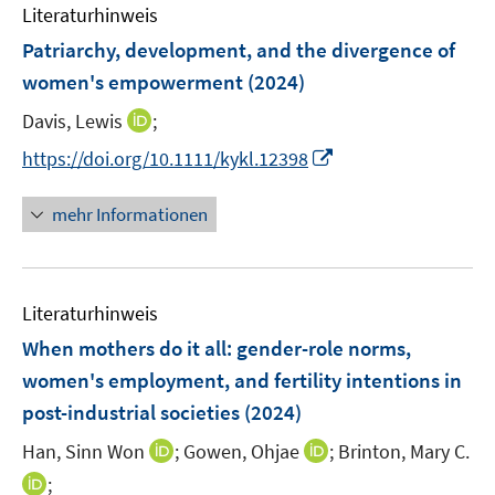
e
F
Literaturhinweis
m
n
e
F
Patriarchy, development, and the divergence of
n
e
women's empowerment
(2024)
s
n
t
I
Davis, Lewis
;
s
e
n
t
I
https://doi.org/10.1111/kykl.12398
r
n
e
n
ö
e
r
n
mehr Informationen
f
u
ö
e
f
e
f
u
n
m
f
e
e
F
n
Literaturhinweis
m
n
e
e
F
When mothers do it all: gender-role norms,
n
n
e
women's employment, and fertility intentions in
s
n
post-industrial societies
t
(2024)
s
e
t
I
I
Han, Sinn Won
;
Gowen, Ohjae
;
Brinton, Mary C.
r
e
n
n
I
;
ö