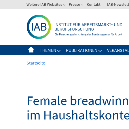
Springe
Weitere IAB Websites
Presse
Kontakt
IAB-Newslet
zum
Inhalt
THEMEN
PUBLIKATIONEN
VERANSTA
Startseite
Female breadwinn
im Haushaltskonte