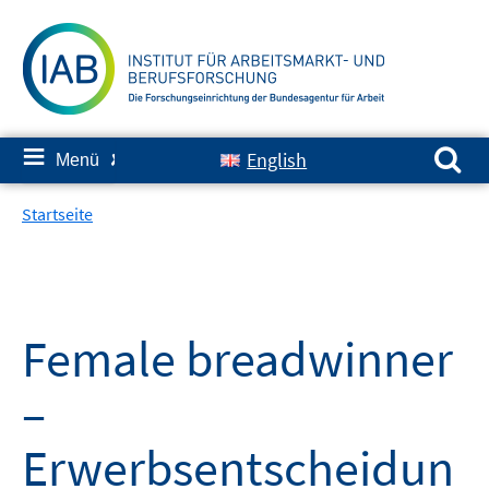
Springe
zum
Inhalt
Suchen nach:
≡
English
Menü
✘
Startseite
Female breadwinner
–
Erwerbsentscheidun