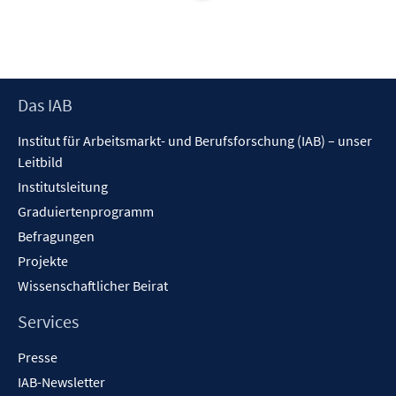
e
t
ö
ö
r
e
f
f
ö
r
f
f
f
ö
n
n
f
f
e
e
Footer
Das IAB
n
f
n
n
Inhalt
e
n
Institut für Arbeitsmarkt- und Berufsforschung (IAB) – unser
n
e
Leitbild
n
Institutsleitung
Graduiertenprogramm
Befragungen
Projekte
Wissenschaftlicher Beirat
Services
Presse
IAB-Newsletter