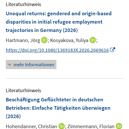
e
F
Literaturhinweis
m
n
e
F
Unequal returns: gendered and origin-based
n
e
disparities in initial refugee employment
s
n
trajectories in Germany
t
(2026)
s
e
t
I
I
Hartmann, Jörg
;
Kosyakova, Yuliya
;
r
e
n
n
I
https://doi.org/10.1080/1369183X.2026.2669616
ö
r
n
n
n
f
ö
e
e
n
f
mehr Informationen
f
u
u
e
n
f
e
e
u
e
n
m
m
e
n
e
F
F
Literaturhinweis
m
n
e
e
F
Beschäftigung Geflüchteter in deutschen
n
n
e
Betrieben: Einfache Tätigkeiten überwiegen
s
s
n
(2026)
t
t
s
e
e
t
I
Hohendanner, Christian
;
Zimmermann, Florian