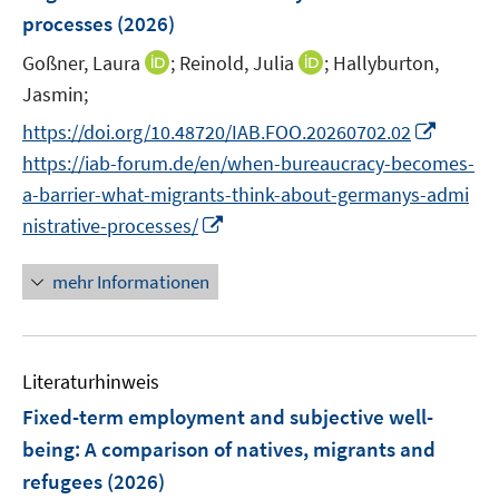
n
e
e
processes
t
(2026)
s
r
r
e
t
I
I
Goßner, Laura
;
Reinold, Julia
;
Hallyburton,
ö
ö
r
e
n
n
Jasmin;
f
f
ö
r
n
n
f
f
I
f
https://doi.org/10.48720/IAB.FOO.20260702.02
ö
e
e
n
n
n
f
https://iab-forum.de/en/when-bureaucracy-becomes-
f
u
u
e
e
n
n
f
a-barrier-what-migrants-think-about-germanys-admi
e
e
n
n
e
e
n
m
I
m
nistrative-processes/
u
n
e
F
n
F
e
n
e
n
e
mehr Informationen
m
n
e
n
F
s
u
s
e
t
e
t
n
Literaturhinweis
e
m
e
s
r
F
r
Fixed-term employment and subjective well-
t
ö
e
ö
being: A comparison of natives, migrants and
e
f
n
f
r
refugees
(2026)
f
s
f