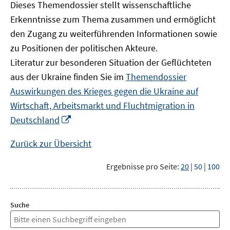
Dieses Themendossier stellt wissenschaftliche
Erkenntnisse zum Thema zusammen und ermöglicht
den Zugang zu weiterführenden Informationen sowie
zu Positionen der politischen Akteure.
Literatur zur besonderen Situation der Geflüchteten
aus der Ukraine finden Sie im
Themendossier
Auswirkungen des Krieges gegen die Ukraine auf
Wirtschaft, Arbeitsmarkt und Fluchtmigration in
In
Deutschland
neuem
Fenster
Zurück zur Übersicht
öffnen
Ergebnisse pro Seite:
20
|
50
|
100
Suche