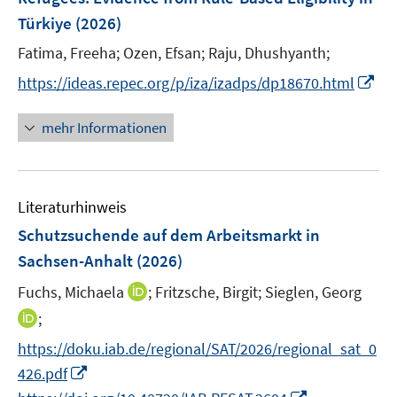
s
n
Türkiye
(2026)
t
s
e
t
Fatima, Freeha;
Ozen, Efsan;
Raju, Dhushyanth;
r
e
I
https://ideas.repec.org/p/iza/izadps/dp18670.html
ö
r
n
f
ö
n
mehr Informationen
f
f
e
n
f
u
e
n
e
n
e
Literaturhinweis
m
n
F
Schutzsuchende auf dem Arbeitsmarkt in
e
Sachsen-Anhalt
(2026)
n
I
Fuchs, Michaela
;
Fritzsche, Birgit;
Sieglen, Georg
s
n
t
I
;
n
e
n
https://doku.iab.de/regional/SAT/2026/regional_sat_0
e
r
n
I
426.pdf
u
ö
e
n
I