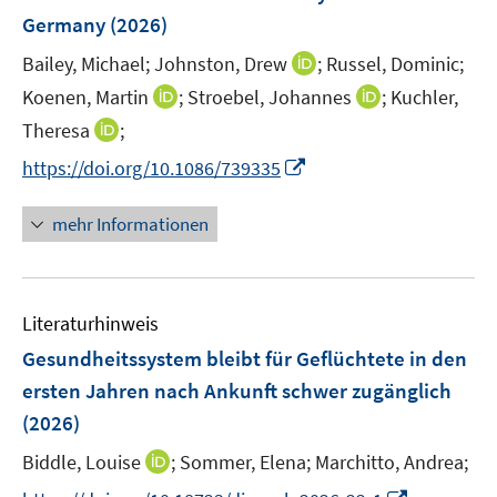
Germany
(2026)
I
Bailey, Michael;
Johnston, Drew
;
Russel, Dominic;
n
I
I
Koenen, Martin
;
Stroebel, Johannes
;
Kuchler,
n
n
n
I
Theresa
;
e
n
n
n
I
https://doi.org/10.1086/739335
u
e
e
n
n
e
u
u
e
n
m
mehr Informationen
e
e
u
e
F
m
m
e
u
e
F
F
m
e
n
e
e
F
Literaturhinweis
m
s
n
n
e
F
t
Gesundheitssystem bleibt für Geflüchtete in den
s
s
n
e
e
t
t
ersten Jahren nach Ankunft schwer zugänglich
s
n
r
e
e
(2026)
t
s
ö
r
r
e
t
I
Biddle, Louise
;
Sommer, Elena;
Marchitto, Andrea;
f
ö
ö
r
e
n
f
f
f
I