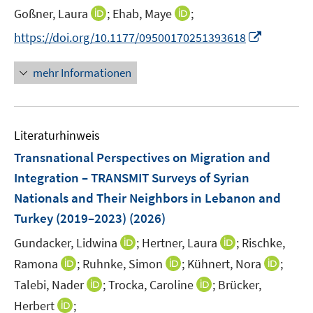
ö
n
t
n
I
I
Goßner, Laura
;
Ehab, Maye
;
f
e
e
e
n
n
I
f
https://doi.org/10.1177/09500170251393618
n
r
n
n
n
n
n
ö
e
e
n
e
mehr Informationen
f
u
u
e
n
f
e
e
u
n
m
m
e
e
F
F
Literaturhinweis
m
n
e
e
F
Transnational Perspectives on Migration and
n
n
e
Integration – TRANSMIT Surveys of Syrian
s
s
n
Nationals and Their Neighbors in Lebanon and
t
t
s
e
e
Turkey (2019–2023)
(2026)
t
r
r
e
I
I
Gundacker, Lidwina
;
Hertner, Laura
;
Rischke,
ö
ö
r
n
n
I
I
I
Ramona
;
Ruhnke, Simon
;
Kühnert, Nora
;
f
f
ö
n
n
n
n
n
f
f
I
I
Talebi, Nader
;
Trocka, Caroline
;
Brücker,
f
e
e
n
n
n
n
n
n
n
f
I
Herbert
;
u
u