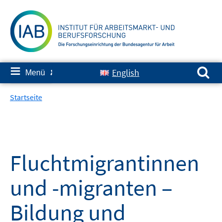
Springe
zum
Inhalt
Suchen nach:
≡
English
Menü
✘
Startseite
Fluchtmigrantinnen
und -migranten –
Bildung und