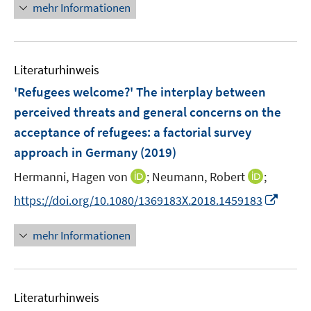
n
f
f
mehr Informationen
f
u
e
n
n
f
e
u
e
e
n
m
e
n
n
e
F
Literaturhinweis
m
n
e
F
'Refugees welcome?' The interplay between
n
e
perceived threats and general concerns on the
s
n
acceptance of refugees
t
:
a factorial survey
s
e
approach in Germany
(2019)
t
r
e
I
I
Hermanni, Hagen von
;
Neumann, Robert
;
ö
r
n
n
f
I
https://doi.org/10.1080/1369183X.2018.1459183
ö
n
n
f
n
f
e
e
n
n
mehr Informationen
f
u
u
e
e
n
e
e
n
u
e
m
m
e
n
F
F
Literaturhinweis
m
e
e