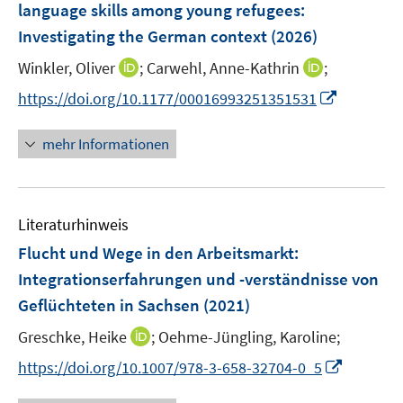
language skills among young refugees:
Investigating the German context
(2026)
I
I
Winkler, Oliver
;
Carwehl, Anne-Kathrin
;
n
n
I
https://doi.org/10.1177/00016993251351531
n
n
n
e
e
n
mehr Informationen
u
u
e
e
e
u
m
m
e
F
F
Literaturhinweis
m
e
e
F
Flucht und Wege in den Arbeitsmarkt:
n
n
e
Integrationserfahrungen und -verständnisse von
s
s
n
Geflüchteten in Sachsen
t
(2021)
t
s
e
e
t
I
Greschke, Heike
;
Oehme-Jüngling, Karoline;
r
r
e
n
I
https://doi.org/10.1007/978-3-658-32704-0_5
ö
ö
r
n
n
f
f
ö
e