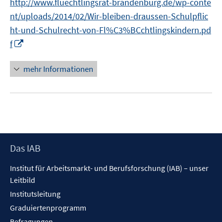
http://www.fluechtlingsrat-brandenburg.de/wp-conte
ö
r
nt/uploads/2014/02/Wir-bleiben-draussen-Schulpflic
f
ö
ht-und-Schulrecht-von-Fl%C3%BCchtlingskindern.pd
f
f
n
I
f
f
e
n
n
n
n
e
mehr Informationen
e
n
u
e
m
F
e
Footer
Das IAB
n
Inhalt
s
Institut für Arbeitsmarkt- und Berufsforschung (IAB) – unser
t
Leitbild
e
Institutsleitung
r
Graduiertenprogramm
ö
f
Befragungen