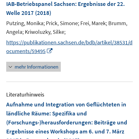
F
IAB-Betriebspanel Sachsen
:
Ergebnisse der 22.
n
n
e
Welle 2017
(2018)
s
s
n
t
t
Putzing, Monika;
Prick, Simone;
Frei, Marek;
Brumm,
s
e
e
t
Angela;
Kriwoluzky, Silke;
r
r
e
https://publikationen.sachsen.de/bdb/artikel/38531/d
ö
ö
r
I
ocuments/59495
f
f
ö
n
f
f
f
n
n
n
mehr Informationen
f
e
e
e
n
u
n
n
e
e
n
Literaturhinweis
m
F
Aufnahme und Integration von Geflüchteten in
e
ländliche Räume: Spezifika und
n
(Forschungs-)herausforderungen
:
Beiträge und
s
Ergebnisse eines Workshops am 6. und 7. März
t