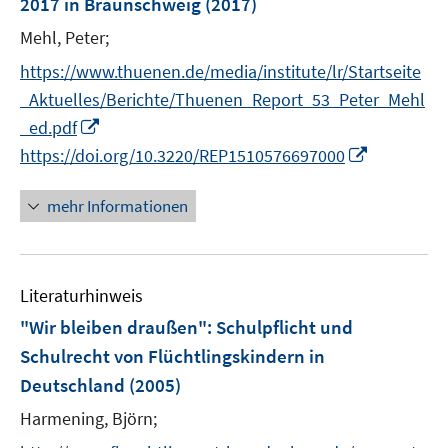
e
2017 in Braunschweig
(2017)
r
Mehl, Peter;
ö
https://www.thuenen.de/media/institute/lr/Startseite
f
f
_Aktuelles/Berichte/Thuenen_Report_53_Peter_Mehl
n
I
_ed.pdf
e
n
I
https://doi.org/10.3220/REP1510576697000
n
n
n
e
n
mehr Informationen
u
e
e
u
m
e
F
Literaturhinweis
m
e
F
"Wir bleiben draußen"
:
Schulpflicht und
n
e
Schulrecht von Flüchtlingskindern in
s
n
Deutschland
(2005)
t
s
e
t
Harmening, Björn;
r
e