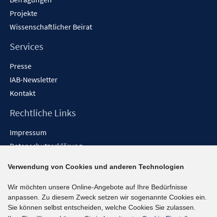
f
Projekte
n
Wissenschaftlicher Beirat
e
n
Services
Presse
IAB-Newsletter
Kontakt
Rechtliche Links
Impressum
Datenschutzerklärung
Erklärung zur Barrierefreiheit
Verwendung von Cookies und anderen Technologien
Barrieren melden
Wir möchten unsere Online-Angebote auf Ihre Bedürfnisse
Social-Media-Kanäle
anpassen. Zu diesem Zweck setzen wir sogenannte Cookies ein.
Sie können selbst entscheiden, welche Cookies Sie zulassen.
BlueSky