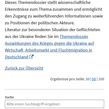
Dieses Themendossier stellt wissenschaftliche
Erkenntnisse zum Thema zusammen und ermöglicht
den Zugang zu weiterführenden Informationen sowie
zu Positionen der politischen Akteure.
Literatur zur besonderen Situation der Geflüchteten
aus der Ukraine finden Sie im
Themendossier
Auswirkungen des Krieges gegen die Ukraine auf
Wirtschaft, Arbeitsmarkt und Fluchtmigration in
In
Deutschland
neuem
Fenster
Zurück zur Übersicht
öffnen
Ergebnisse pro Seite:
20
|
50
|
100
Suche