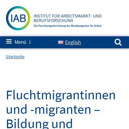
Springe
zum
Inhalt
Suchen nach:
≡
English
Menü
✘
Startseite
Fluchtmigrantinnen
und -migranten –
Bildung und