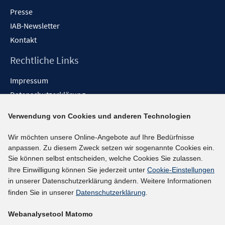
Presse
IAB-Newsletter
Kontakt
Rechtliche Links
Impressum
Datenschutzerklärung
Erklärung zur Barrierefreiheit
Verwendung von Cookies und anderen Technologien
Barrieren melden
Wir möchten unsere Online-Angebote auf Ihre Bedürfnisse
Social-Media-Kanäle
anpassen. Zu diesem Zweck setzen wir sogenannte Cookies ein.
Sie können selbst entscheiden, welche Cookies Sie zulassen.
BlueSky
Ihre Einwilligung können Sie jederzeit unter
Cookie-Einstellungen
YouTube
in unserer Datenschutzerklärung ändern. Weitere Informationen
LinkedIn
finden Sie in unserer
Datenschutzerklärung
.
XING
Webanalysetool Matomo
kununu