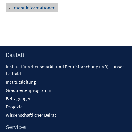
n
e
mehr Informationen
e
n
u
e
m
F
e
Footer
Das IAB
n
Inhalt
s
Institut für Arbeitsmarkt- und Berufsforschung (IAB) – unser
t
Leitbild
e
Institutsleitung
r
Graduiertenprogramm
ö
f
Befragungen
f
Projekte
n
Wissenschaftlicher Beirat
e
n
Services