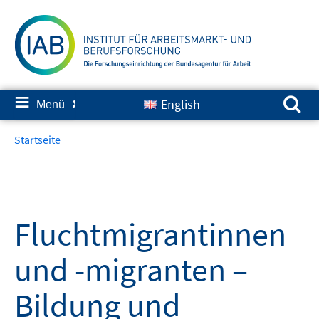
Springe
zum
Inhalt
Suchen nach:
≡
English
Menü
✘
Startseite
Fluchtmigrantinnen
und -migranten –
Bildung und