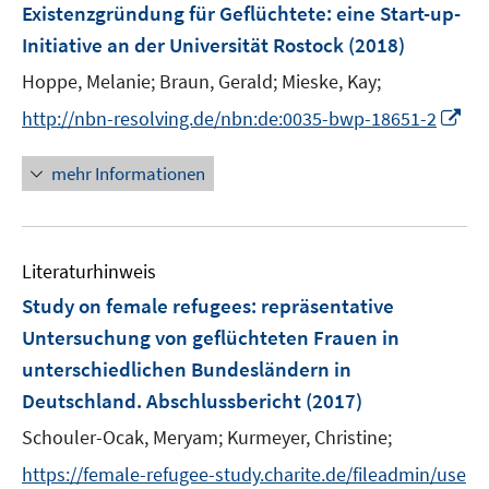
Existenzgründung für Geflüchtete
:
eine Start-up-
Initiative an der Universität Rostock
(2018)
Hoppe, Melanie;
Braun, Gerald;
Mieske, Kay;
I
http://nbn-resolving.de/nbn:de:0035-bwp-18651-2
n
n
mehr Informationen
e
u
e
Literaturhinweis
m
F
Study on female refugees
:
repräsentative
e
Untersuchung von geflüchteten Frauen in
n
unterschiedlichen Bundesländern in
s
Deutschland. Abschlussbericht
(2017)
t
e
Schouler-Ocak, Meryam;
Kurmeyer, Christine;
r
https://female-refugee-study.charite.de/fileadmin/use
ö