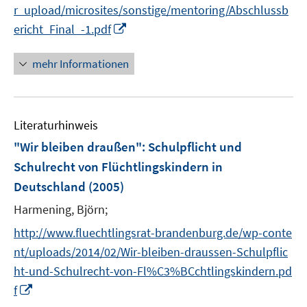
r_upload/microsites/sonstige/mentoring/Abschlussb
f
I
f
ericht_Final_-1.pdf
n
n
n
e
mehr Informationen
e
n
u
e
Literaturhinweis
m
F
"Wir bleiben draußen"
:
Schulpflicht und
e
Schulrecht von Flüchtlingskindern in
n
Deutschland
(2005)
s
t
Harmening, Björn;
e
http://www.fluechtlingsrat-brandenburg.de/wp-conte
r
nt/uploads/2014/02/Wir-bleiben-draussen-Schulpflic
ö
ht-und-Schulrecht-von-Fl%C3%BCchtlingskindern.pd
f
I
f
f
n
n