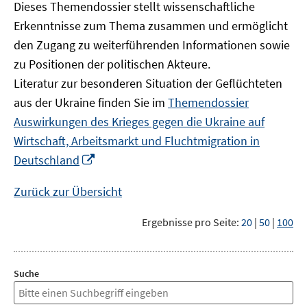
Dieses Themendossier stellt wissenschaftliche
Erkenntnisse zum Thema zusammen und ermöglicht
den Zugang zu weiterführenden Informationen sowie
zu Positionen der politischen Akteure.
Literatur zur besonderen Situation der Geflüchteten
aus der Ukraine finden Sie im
Themendossier
Auswirkungen des Krieges gegen die Ukraine auf
Wirtschaft, Arbeitsmarkt und Fluchtmigration in
In
Deutschland
neuem
Fenster
Zurück zur Übersicht
öffnen
Ergebnisse pro Seite:
20
|
50
|
100
Suche