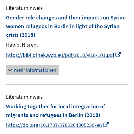
e
Literaturhinweis
m
F
Gender role changes and their impacts on Syrian
e
women refugees in Berlin in light of the Syrian
n
crisis
(2018)
s
t
Habib, Nisren;
e
I
https://bibliothek.wzb.eu/pdf/2018/vi18-101.pdf
r
n
ö
n
mehr Informationen
f
e
f
u
n
e
e
Literaturhinweis
m
n
F
Working together for local integration of
e
migrants and refugees in Berlin
(2018)
n
I
https://doi.org/10.1787/9789264305236-en
s
n
t