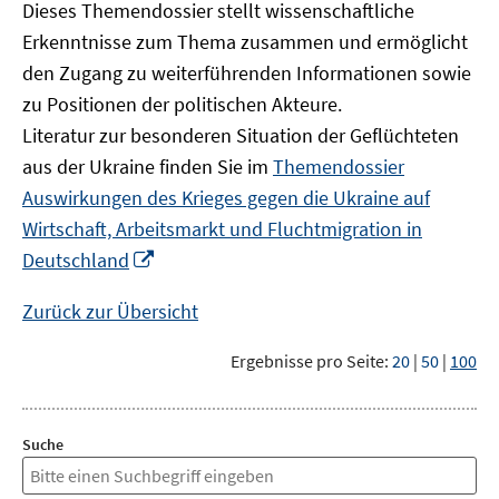
Dieses Themendossier stellt wissenschaftliche
Erkenntnisse zum Thema zusammen und ermöglicht
den Zugang zu weiterführenden Informationen sowie
zu Positionen der politischen Akteure.
Literatur zur besonderen Situation der Geflüchteten
aus der Ukraine finden Sie im
Themendossier
Auswirkungen des Krieges gegen die Ukraine auf
Wirtschaft, Arbeitsmarkt und Fluchtmigration in
In
Deutschland
neuem
Fenster
Zurück zur Übersicht
öffnen
Ergebnisse pro Seite:
20
|
50
|
100
Suche