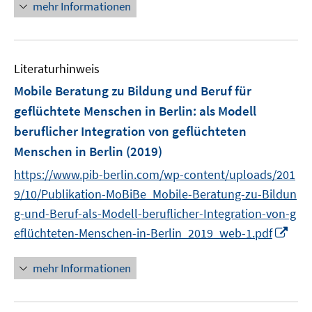
n
mehr Informationen
f
f
ö
e
f
f
f
u
n
n
f
e
e
e
n
Literaturhinweis
m
n
n
e
F
Mobile Beratung zu Bildung und Beruf für
n
e
geflüchtete Menschen in Berlin
:
als Modell
n
beruflicher Integration von geflüchteten
s
Menschen in Berlin
(2019)
t
e
https://www.pib-berlin.com/wp-content/uploads/201
r
9/10/Publikation-MoBiBe_Mobile-Beratung-zu-Bildun
ö
g-und-Beruf-als-Modell-beruflicher-Integration-von-g
f
I
eflüchteten-Menschen-in-Berlin_2019_web-1.pdf
f
n
n
n
mehr Informationen
e
e
n
u