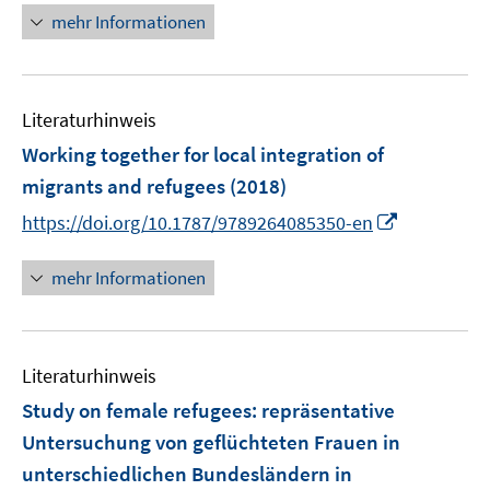
n
mehr Informationen
e
e
r
u
ö
e
f
Literaturhinweis
m
f
F
Working together for local integration of
n
e
e
migrants and refugees
(2018)
n
n
I
https://doi.org/10.1787/9789264085350-en
s
n
t
n
mehr Informationen
e
e
r
u
ö
e
f
Literaturhinweis
m
f
F
Study on female refugees
:
repräsentative
n
e
e
Untersuchung von geflüchteten Frauen in
n
n
unterschiedlichen Bundesländern in
s