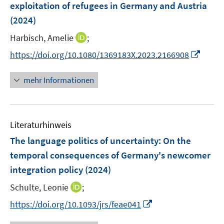
exploitation of refugees in Germany and Austria
(2024)
I
Harbisch, Amelie
;
n
I
https://doi.org/10.1080/1369183X.2023.2166908
n
n
e
n
mehr Informationen
u
e
e
u
m
e
F
Literaturhinweis
m
e
F
The language politics of uncertainty: On the
n
e
temporal consequences of Germany's newcomer
s
n
integration policy
(2024)
t
s
e
t
I
Schulte, Leonie
;
r
e
n
I
https://doi.org/10.1093/jrs/feae041
ö
r
n
n
f
ö
e