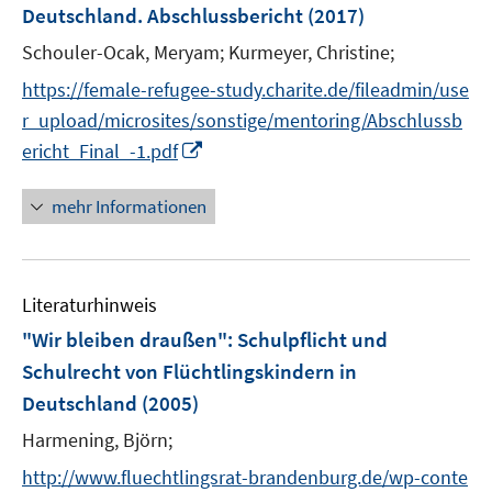
Deutschland. Abschlussbericht
(2017)
t
e
Schouler-Ocak, Meryam;
Kurmeyer, Christine;
r
https://female-refugee-study.charite.de/fileadmin/use
ö
r_upload/microsites/sonstige/mentoring/Abschlussb
f
I
f
ericht_Final_-1.pdf
n
n
n
e
mehr Informationen
e
n
u
e
Literaturhinweis
m
F
"Wir bleiben draußen"
:
Schulpflicht und
e
Schulrecht von Flüchtlingskindern in
n
Deutschland
(2005)
s
t
Harmening, Björn;
e
http://www.fluechtlingsrat-brandenburg.de/wp-conte
r