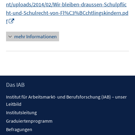
nt/uploads/2014/02/Wir-bleiben-draussen-Schulpflic
ö
ht-und-Schulrecht-von-Fl%C3%BCchtlingskindern.pd
f
I
f
f
n
n
n
e
mehr Informationen
e
n
u
e
m
F
e
Footer
Das IAB
n
Inhalt
s
Institut für Arbeitsmarkt- und Berufsforschung (IAB) – unser
t
Leitbild
e
Institutsleitung
r
Graduiertenprogramm
ö
f
Befragungen