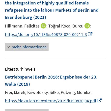
the integration of highly qualified female
t
n
e
refugees into the labour Markets of Berlin and
s
r
Brandenburg
(2021)
t
ö
e
I
I
Hillmann, Felicitas
;
Toğral Koca, Burcu
;
f
r
n
n
f
I
https://doi.org/10.1186/s40878-020-00211-3
ö
n
n
n
n
f
e
e
e
n
mehr Informationen
f
u
u
n
e
n
e
e
u
e
m
m
e
n
F
F
Literaturhinweis
m
e
e
F
Betriebspanel Berlin 2018
:
Ergebnisse der 23.
n
n
e
Welle
(2019)
s
s
n
t
t
Frei, Marek;
Kriwoluzky, Silke;
Putzing, Monika;
s
e
e
t
I
https://doku.iab.de/externe/2019/k190820j04.pdf
r
r
e
n
ö
ö
r