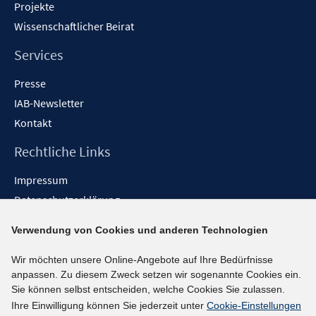
f
Projekte
n
Wissenschaftlicher Beirat
e
n
Services
Presse
IAB-Newsletter
Kontakt
Rechtliche Links
Impressum
Datenschutzerklärung
Erklärung zur Barrierefreiheit
Verwendung von Cookies und anderen Technologien
Barrieren melden
Wir möchten unsere Online-Angebote auf Ihre Bedürfnisse
Social-Media-Kanäle
anpassen. Zu diesem Zweck setzen wir sogenannte Cookies ein.
Sie können selbst entscheiden, welche Cookies Sie zulassen.
BlueSky
Ihre Einwilligung können Sie jederzeit unter
Cookie-Einstellungen