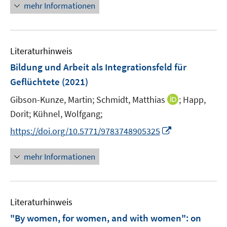
n
f
mehr Informationen
f
u
e
n
f
e
u
e
n
m
e
n
e
F
Literaturhinweis
m
n
e
F
Bildung und Arbeit als Integrationsfeld für
n
e
Geflüchtete
(2021)
s
n
t
I
Gibson-Kunze, Martin;
Schmidt, Matthias
;
Happ,
s
e
n
t
Dorit;
Kühnel, Wolfgang;
r
n
e
I
https://doi.org/10.5771/9783748905325
ö
e
r
n
f
u
ö
n
mehr Informationen
f
e
f
e
n
m
f
u
e
F
n
e
n
e
e
Literaturhinweis
m
n
n
F
"By women, for women, and with women": on
s
e