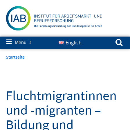
Springe
zum
Inhalt
Suchen nach:
≡
English
Menü
✘
Startseite
Fluchtmigrantinnen
und -migranten –
Bildung und