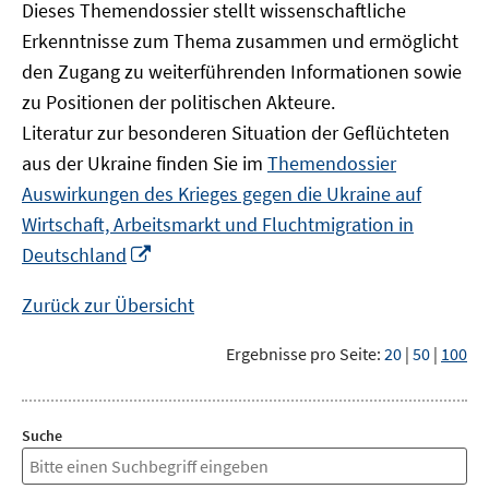
Dieses Themendossier stellt wissenschaftliche
Erkenntnisse zum Thema zusammen und ermöglicht
den Zugang zu weiterführenden Informationen sowie
zu Positionen der politischen Akteure.
Literatur zur besonderen Situation der Geflüchteten
aus der Ukraine finden Sie im
Themendossier
Auswirkungen des Krieges gegen die Ukraine auf
Wirtschaft, Arbeitsmarkt und Fluchtmigration in
In
Deutschland
neuem
Fenster
Zurück zur Übersicht
öffnen
Ergebnisse pro Seite:
20
|
50
|
100
Suche