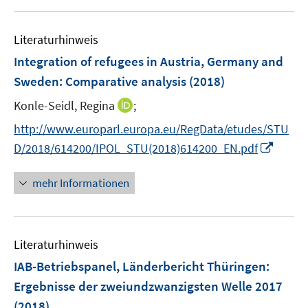
f
u
f
e
n
Literaturhinweis
m
e
F
Integration of refugees in Austria, Germany and
n
e
Sweden
:
Comparative analysis
(2018)
n
I
Konle-Seidl, Regina
;
s
n
t
http://www.europarl.europa.eu/RegData/etudes/STU
n
e
I
D/2018/614200/IPOL_STU(2018)614200_EN.pdf
e
r
n
u
ö
n
mehr Informationen
e
f
e
m
f
u
F
n
e
e
e
Literaturhinweis
m
n
n
F
IAB-Betriebspanel, Länderbericht Thüringen
:
s
e
Ergebnisse der zweiundzwanzigsten Welle 2017
t
n
e
(2018)