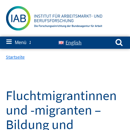
Springe
zum
Inhalt
Suchen nach:
≡
English
Menü
✘
Startseite
Fluchtmigrantinnen
und -migranten –
Bildung und