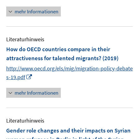
n
n
n
mehr Informationen
e
e
n
u
e
Literaturhinweis
m
F
How do OECD countries compare in their
e
attractiveness for talented migrants?
(2019)
n
http://www.oecd.org/els/mig/migration-policy-debate
s
I
t
s-19.pdf
n
e
n
r
mehr Informationen
e
ö
u
f
e
f
Literaturhinweis
m
n
F
e
Gender role changes and their impacts on Syrian
e
n