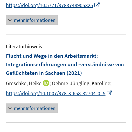
n
e
I
https://doi.org/10.5771/9783748905325
ö
e
r
n
f
u
ö
n
mehr Informationen
f
e
f
e
n
m
f
u
e
F
n
e
n
e
e
Literaturhinweis
m
n
n
F
Flucht und Wege in den Arbeitsmarkt:
s
e
Integrationserfahrungen und -verständnisse von
t
n
e
Geflüchteten in Sachsen
(2021)
s
r
t
I
Greschke, Heike
;
Oehme-Jüngling, Karoline;
ö
e
n
I
f
https://doi.org/10.1007/978-3-658-32704-0_5
r
n
n
f
ö
e
n
n
mehr Informationen
f
u
e
e
f
e
u
n
n
m
e
e