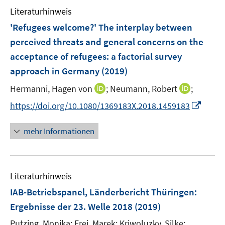
n
Literaturhinweis
m
e
F
'Refugees welcome?' The interplay between
n
e
perceived threats and general concerns on the
n
acceptance of refugees
:
a factorial survey
s
approach in Germany
(2019)
t
e
I
I
Hermanni, Hagen von
;
Neumann, Robert
;
r
n
n
I
https://doi.org/10.1080/1369183X.2018.1459183
ö
n
n
n
f
e
e
n
mehr Informationen
f
u
u
e
n
e
e
u
e
m
m
e
n
F
F
Literaturhinweis
m
e
e
F
IAB-Betriebspanel, Länderbericht Thüringen
:
n
n
e
Ergebnisse der 23. Welle 2018
(2019)
s
s
n
t
t
Putzing, Monika;
Frei, Marek;
Kriwoluzky, Silke;
s