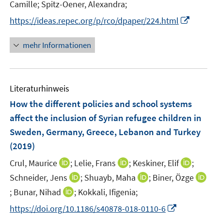
n
n
f
Camille;
Spitz-Oener, Alexandra;
ö
e
n
n
I
https://ideas.repec.org/p/rco/dpaper/224.html
f
n
e
e
n
f
u
n
n
n
mehr Informationen
e
e
e
m
u
n
F
e
e
Literaturhinweis
m
n
F
How the different policies and school systems
s
e
affect the inclusion of Syrian refugee children in
t
n
e
Sweden, Germany, Greece, Lebanon and Turkey
s
r
(2019)
t
ö
e
I
I
I
Crul, Maurice
;
Lelie, Frans
;
Keskiner, Elif
;
f
r
n
n
n
f
I
I
Schneider, Jens
;
Shuayb, Maha
;
Biner, Özge
ö
n
n
n
n
n
n
I
I
;
Bunar, Nihad
;
Kokkali, Ifigenia;
f
e
e
e
e
n
n
n
n
f
I
https://doi.org/10.1186/s40878-018-0110-6
u
u
u
n
e
e
n
n
n