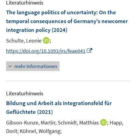
F
Literaturhinweis
m
n
e
F
The language politics of uncertainty: On the
n
e
temporal consequences of Germany's newcomer
s
n
integration policy
(2024)
t
s
e
t
I
Schulte, Leonie
;
r
e
n
I
https://doi.org/10.1093/jrs/feae041
ö
r
n
n
f
ö
e
n
f
mehr Informationen
f
u
e
n
f
e
u
e
n
m
e
n
e
F
Literaturhinweis
m
n
e
F
Bildung und Arbeit als Integrationsfeld für
n
e
Geflüchtete
(2021)
s
n
t
I
Gibson-Kunze, Martin;
Schmidt, Matthias
;
Happ,
s
e
n
t
Dorit;
Kühnel, Wolfgang;
r