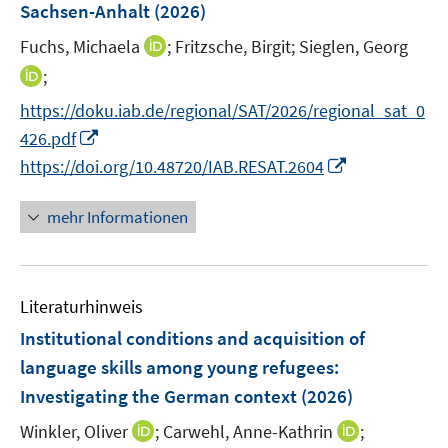
Sachsen-Anhalt
(2026)
I
Fuchs, Michaela
;
Fritzsche, Birgit;
Sieglen, Georg
n
I
;
n
n
https://doku.iab.de/regional/SAT/2026/regional_sat_0
e
n
I
426.pdf
u
e
n
I
e
https://doi.org/10.48720/IAB.RESAT.2604
u
n
n
m
e
e
n
F
mehr Informationen
m
u
e
e
F
e
u
n
e
m
e
s
n
F
Literaturhinweis
m
t
s
e
F
e
Institutional conditions and acquisition of
t
n
e
r
e
language skills among young refugees:
s
n
ö
r
Investigating the German context
(2026)
t
s
f
ö
e
t
f
I
I
Winkler, Oliver
;
Carwehl, Anne-Kathrin
;
f
r