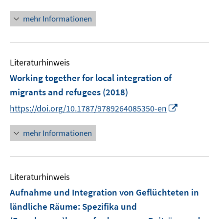
r
r
e
n
t
ö
ö
r
n
mehr Informationen
e
f
f
ö
e
r
f
f
f
u
ö
n
n
f
e
f
e
e
n
Literaturhinweis
m
f
n
n
e
F
Working together for local integration of
n
n
e
e
migrants and refugees
(2018)
n
n
I
https://doi.org/10.1787/9789264085350-en
s
n
t
n
mehr Informationen
e
e
r
u
ö
e
f
Literaturhinweis
m
f
F
Aufnahme und Integration von Geflüchteten in
n
e
e
ländliche Räume: Spezifika und
n
n