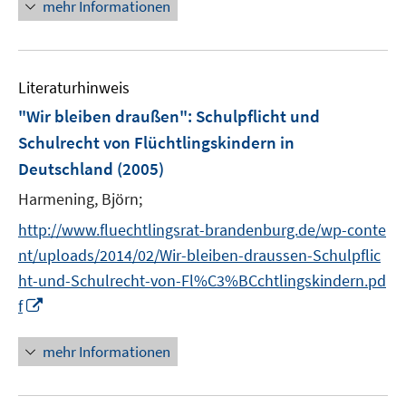
n
mehr Informationen
f
e
n
u
e
e
n
Literaturhinweis
m
F
"Wir bleiben draußen"
:
Schulpflicht und
e
Schulrecht von Flüchtlingskindern in
n
Deutschland
(2005)
s
t
Harmening, Björn;
e
http://www.fluechtlingsrat-brandenburg.de/wp-conte
r
nt/uploads/2014/02/Wir-bleiben-draussen-Schulpflic
ö
ht-und-Schulrecht-von-Fl%C3%BCchtlingskindern.pd
f
I
f
f
n
n
n
e
mehr Informationen
e
n
u