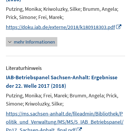
s
r
t
Putzing, Monika;
Kriwoluzky, Silke;
Brumm, Angela;
ö
e
Prick, Simone;
Frei, Marek;
f
r
f
I
https://doku.iab.de/externe/2018/k180918303.pdf
ö
n
n
f
e
n
mehr Informationen
f
n
e
n
u
e
e
n
Literaturhinweis
m
F
IAB-Betriebspanel Sachsen-Anhalt
:
Ergebnisse
e
der 22. Welle 2017
(2018)
n
Putzing, Monika;
Frei, Marek;
Brumm, Angela;
Prick,
s
t
Simone;
Kriwoluzky, Silke;
e
https://ms.sachsen-anhalt.de/fileadmin/Bibliothek/P
r
olitik_und_Verwaltung/MS/MS/5_IAB_Betriebspanel/
ö
I
Pn17_Sachsen-Anhalt_final.pdf