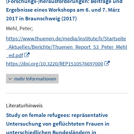
(Forschungs-)herausforderungen
:
Beiträge und
s
Ergebnisse eines Workshops am 6. und 7. März
t
e
2017 in Braunschweig
(2017)
r
Mehl, Peter;
ö
https://www.thuenen.de/media/institute/lr/Startseite
f
f
_Aktuelles/Berichte/Thuenen_Report_53_Peter_Mehl
n
I
_ed.pdf
e
n
I
https://doi.org/10.3220/REP1510576697000
n
n
n
e
n
mehr Informationen
u
e
e
u
m
e
F
Literaturhinweis
m
e
F
Study on female refugees
:
repräsentative
n
e
Untersuchung von geflüchteten Frauen in
s
n
unterschiedlichen Bundesländern in
t