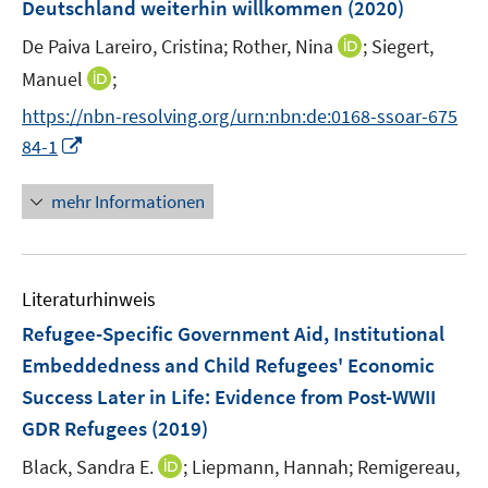
e
e
Deutschland weiterhin willkommen
(2020)
t
r
r
e
I
De Paiva Lareiro, Cristina;
Rother, Nina
;
Siegert,
ö
ö
r
n
I
Manuel
;
f
f
ö
n
n
f
f
f
https://nbn-resolving.org/urn:nbn:de:0168-ssoar-675
e
n
n
n
f
I
84-1
u
e
e
e
n
n
e
u
n
n
e
n
mehr Informationen
m
e
n
e
F
m
u
e
F
e
n
e
Literaturhinweis
m
s
n
F
Refugee-Specific Government Aid, Institutional
t
s
e
e
Embeddedness and Child Refugees' Economic
t
n
r
e
Success Later in Life
:
Evidence from Post-WWII
s
ö
r
GDR Refugees
(2019)
t
f
ö
e
f
I
Black, Sandra E.
;
Liepmann, Hannah;
Remigereau,
f
r