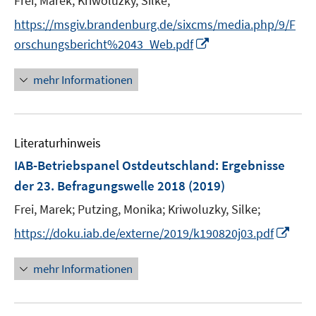
Frei, Marek;
Kriwoluzky, Silke;
r
https://msgiv.brandenburg.de/sixcms/media.php/9/F
ö
I
orschungsbericht%2043_Web.pdf
f
n
f
n
mehr Informationen
n
e
e
u
n
e
Literaturhinweis
m
F
IAB-Betriebspanel Ostdeutschland
:
Ergebnisse
e
der 23. Befragungswelle 2018
(2019)
n
Frei, Marek;
Putzing, Monika;
Kriwoluzky, Silke;
s
t
I
https://doku.iab.de/externe/2019/k190820j03.pdf
e
n
r
n
mehr Informationen
ö
e
f
u
f
e