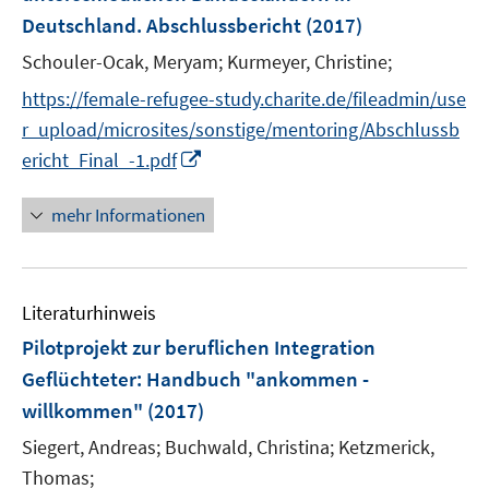
s
e
Deutschland. Abschlussbericht
(2017)
t
r
e
Schouler-Ocak, Meryam;
Kurmeyer, Christine;
ö
r
https://female-refugee-study.charite.de/fileadmin/use
f
ö
f
r_upload/microsites/sonstige/mentoring/Abschlussb
f
n
I
f
ericht_Final_-1.pdf
e
n
n
n
n
e
mehr Informationen
e
n
u
e
Literaturhinweis
m
F
Pilotprojekt zur beruflichen Integration
e
Geflüchteter
:
Handbuch "ankommen -
n
willkommen"
(2017)
s
t
Siegert, Andreas;
Buchwald, Christina;
Ketzmerick,
e
Thomas;