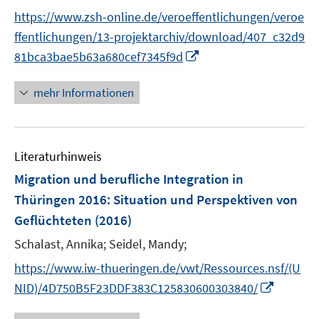
r
https://www.zsh-online.de/veroeffentlichungen/veroe
ö
ffentlichungen/13-projektarchiv/download/407_c32d9
f
I
81bca3bae5b63a680cef7345f9d
f
n
n
n
e
mehr Informationen
e
n
u
e
Literaturhinweis
m
F
Migration und berufliche Integration in
e
Thüringen 2016
:
Situation und Perspektiven von
n
Geflüchteten
(2016)
s
t
Schalast, Annika;
Seidel, Mandy;
e
https://www.iw-thueringen.de/vwt/Ressources.nsf/(U
r
I
NID)/4D750B5F23DDF383C125830600303840/
ö
n
f