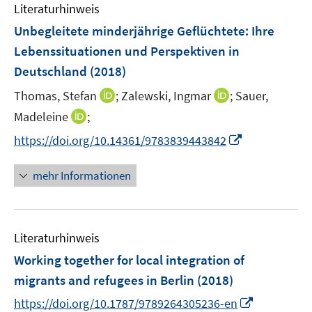
n
Literaturhinweis
m
F
Unbegleitete minderjährige Geflüchtete
:
Ihre
e
Lebenssituationen und Perspektiven in
n
Deutschland
(2018)
s
t
I
I
Thomas, Stefan
;
Zalewski, Ingmar
;
Sauer,
e
n
n
I
Madeleine
;
r
n
n
n
I
https://doi.org/10.14361/9783839443842
ö
e
e
n
n
f
u
u
e
n
mehr Informationen
f
e
e
u
e
n
m
m
e
u
e
F
F
m
e
n
e
e
F
Literaturhinweis
m
n
n
e
F
Working together for local integration of
s
s
n
e
t
t
migrants and refugees in Berlin
(2018)
s
n
e
e
t
I
https://doi.org/10.1787/9789264305236-en
s