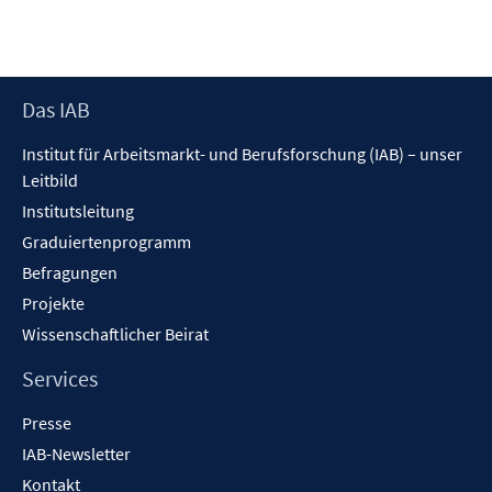
e
m
F
e
Footer
Das IAB
n
Inhalt
s
Institut für Arbeitsmarkt- und Berufsforschung (IAB) – unser
t
Leitbild
e
Institutsleitung
r
Graduiertenprogramm
ö
f
Befragungen
f
Projekte
n
Wissenschaftlicher Beirat
e
n
Services
Presse
IAB-Newsletter
Kontakt