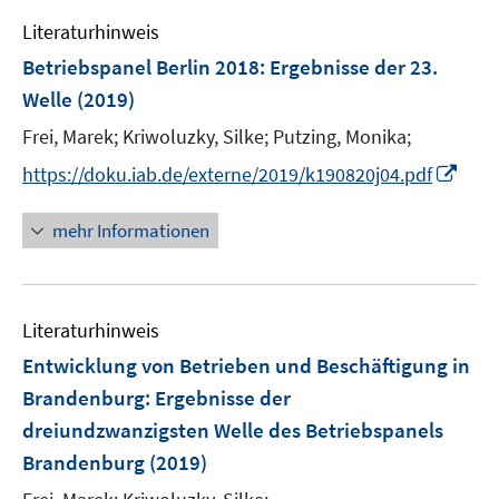
e
Literaturhinweis
m
F
Betriebspanel Berlin 2018
:
Ergebnisse der 23.
e
Welle
(2019)
n
Frei, Marek;
Kriwoluzky, Silke;
Putzing, Monika;
s
t
I
https://doku.iab.de/externe/2019/k190820j04.pdf
e
n
r
n
mehr Informationen
ö
e
f
u
f
e
n
Literaturhinweis
m
e
F
Entwicklung von Betrieben und Beschäftigung in
n
e
Brandenburg
:
Ergebnisse der
n
dreiundzwanzigsten Welle des Betriebspanels
s
Brandenburg
(2019)
t
e