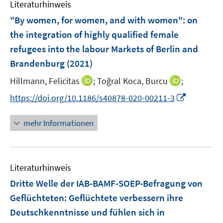
F
Literaturhinweis
m
n
e
F
"By women, for women, and with women": on
n
e
the integration of highly qualified female
s
n
refugees into the labour Markets of Berlin and
t
s
e
Brandenburg
(2021)
t
r
e
I
I
Hillmann, Felicitas
;
Toğral Koca, Burcu
;
ö
r
n
n
f
I
https://doi.org/10.1186/s40878-020-00211-3
ö
n
n
f
n
f
e
e
n
n
mehr Informationen
f
u
u
e
e
n
e
e
n
u
e
m
m
e
n
F
F
Literaturhinweis
m
e
e
F
Dritte Welle der IAB-BAMF-SOEP-Befragung von
n
n
e
Geflüchteten
:
Geflüchtete verbessern ihre
s
s
n
Deutschkenntnisse und fühlen sich in
t
t
s