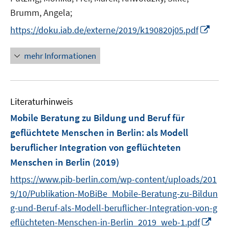
e
e
t
Brumm, Angela;
r
r
e
I
https://doku.iab.de/externe/2019/k190820j05.pdf
ö
ö
r
n
f
f
ö
n
mehr Informationen
f
f
f
e
n
n
f
u
e
e
n
e
n
n
e
Literaturhinweis
m
n
F
Mobile Beratung zu Bildung und Beruf für
e
geflüchtete Menschen in Berlin
:
als Modell
n
beruflicher Integration von geflüchteten
s
Menschen in Berlin
(2019)
t
e
https://www.pib-berlin.com/wp-content/uploads/201
r
9/10/Publikation-MoBiBe_Mobile-Beratung-zu-Bildun
ö
g-und-Beruf-als-Modell-beruflicher-Integration-von-g
f
I
eflüchteten-Menschen-in-Berlin_2019_web-1.pdf
f