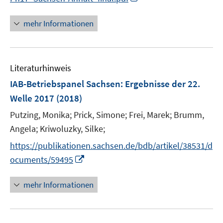
f
n
f
n
mehr Informationen
n
e
e
u
n
e
Literaturhinweis
m
F
IAB-Betriebspanel Sachsen
:
Ergebnisse der 22.
e
Welle 2017
(2018)
n
Putzing, Monika;
Prick, Simone;
Frei, Marek;
Brumm,
s
t
Angela;
Kriwoluzky, Silke;
e
https://publikationen.sachsen.de/bdb/artikel/38531/d
r
I
ocuments/59495
ö
n
f
n
mehr Informationen
f
e
n
u
e
e