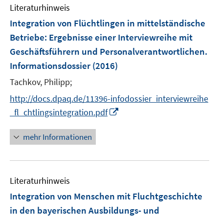
n
Literaturhinweis
m
F
Integration von Flüchtlingen in mittelständische
e
Betriebe
:
Ergebnisse einer Interviewreihe mit
n
Geschäftsführern und Personalverantwortlichen.
s
Informationsdossier
(2016)
t
e
Tachkov, Philipp;
r
http://docs.dpaq.de/11396-infodossier_interviewreihe
ö
I
_fl_chtlingsintegration.pdf
f
n
f
n
mehr Informationen
n
e
e
u
n
e
Literaturhinweis
m
F
Integration von Menschen mit Fluchtgeschichte
e
in den bayerischen Ausbildungs- und
n