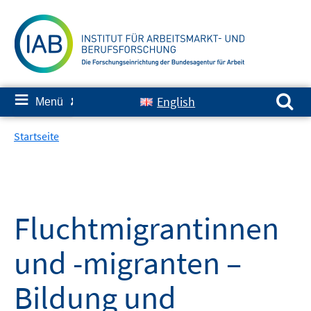
Springe
zum
Inhalt
Suchen nach:
≡
English
Menü
✘
Startseite
Fluchtmigrantinnen
und -migranten –
Bildung und