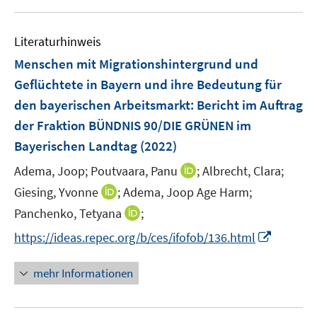
u
e
Literaturhinweis
m
F
Menschen mit Migrationshintergrund und
e
Geflüchtete in Bayern und ihre Bedeutung für
n
den bayerischen Arbeitsmarkt
:
Bericht im Auftrag
s
der Fraktion BÜNDNIS 90/DIE GRÜNEN im
t
e
Bayerischen Landtag
(2022)
r
I
Adema, Joop;
Poutvaara, Panu
;
Albrecht, Clara;
ö
n
I
Giesing, Yvonne
;
Adema, Joop Age Harm;
f
n
n
f
I
Panchenko, Tetyana
;
e
n
n
n
I
https://ideas.repec.org/b/ces/ifofob/136.html
u
e
e
n
n
e
u
n
e
n
m
mehr Informationen
e
u
e
F
m
e
u
e
F
m