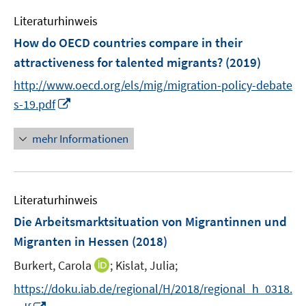
m
e
n
e
F
Literaturhinweis
m
n
e
F
How do OECD countries compare in their
s
n
e
attractiveness for talented migrants?
(2019)
t
s
n
e
t
http://www.oecd.org/els/mig/migration-policy-debate
s
r
e
I
t
s-19.pdf
ö
r
n
e
f
ö
n
r
mehr Informationen
f
f
e
ö
n
f
u
f
e
n
e
f
n
e
Literaturhinweis
m
n
n
F
e
Die Arbeitsmarktsituation von Migrantinnen und
e
n
Migranten in Hessen
(2018)
n
I
Burkert, Carola
;
Kislat, Julia;
s
n
t
https://doku.iab.de/regional/H/2018/regional_h_0318.
n
e
I