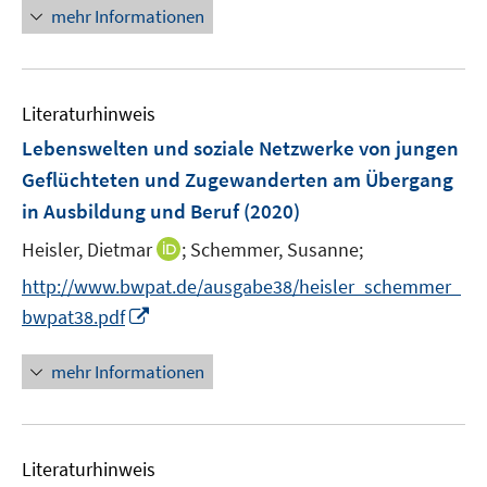
n
e
n
mehr Informationen
f
n
e
n
u
e
e
n
Literaturhinweis
m
F
Lebenswelten und soziale Netzwerke von jungen
e
Geflüchteten und Zugewanderten am Übergang
n
in Ausbildung und Beruf
(2020)
s
t
I
Heisler, Dietmar
;
Schemmer, Susanne;
e
n
http://www.bwpat.de/ausgabe38/heisler_schemmer_
r
n
I
bwpat38.pdf
ö
e
n
f
u
n
mehr Informationen
f
e
e
n
m
u
e
F
e
n
e
Literaturhinweis
m
n