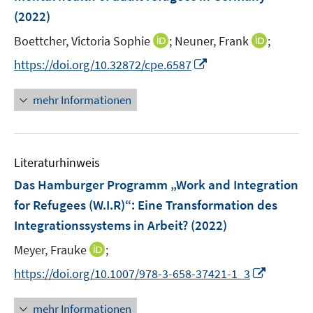
n
(2022)
s
t
I
I
Boettcher, Victoria Sophie
;
Neuner, Frank
;
e
n
n
I
https://doi.org/10.32872/cpe.6587
r
n
n
n
ö
e
e
n
mehr Informationen
f
u
u
e
f
e
e
u
n
m
m
e
e
F
F
Literaturhinweis
m
n
e
e
F
Das Hamburger Programm „Work and Integration
n
n
e
for Refugees (W.I.R)“: Eine Transformation des
s
s
n
Integrationssystems in Arbeit?
t
(2022)
t
s
e
e
t
I
Meyer, Frauke
;
r
r
e
n
I
https://doi.org/10.1007/978-3-658-37421-1_3
ö
ö
r
n
n
f
f
ö
e
n
f
f
mehr Informationen