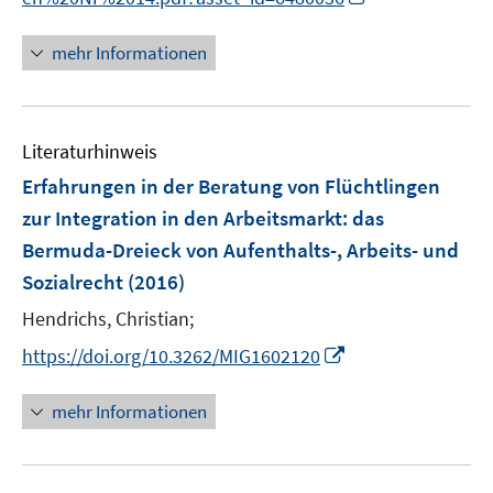
n
n
n
n
e
mehr Informationen
e
n
u
e
Literaturhinweis
m
F
Erfahrungen in der Beratung von Flüchtlingen
e
zur Integration in den Arbeitsmarkt
:
das
n
Bermuda-Dreieck von Aufenthalts-, Arbeits- und
s
Sozialrecht
(2016)
t
e
Hendrichs, Christian;
r
I
https://doi.org/10.3262/MIG1602120
ö
n
f
n
mehr Informationen
f
e
n
u
e
e