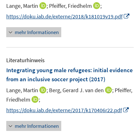
I
I
Lange, Martin
;
Pfeiffer, Friedhelm
;
s
n
n
t
I
https://doku.iab.de/externe/2018/k181019v19.pdf
n
n
e
n
e
e
r
n
mehr Informationen
u
u
ö
e
e
e
f
u
m
m
f
e
F
F
n
Literaturhinweis
m
e
e
e
F
Integrating young male refugees
:
initial evidence
n
n
n
e
from an inclusive soccer project
(2017)
s
s
n
t
t
I
I
Lange, Martin
;
Berg, Gerard J. van den
;
Pfeiffer,
s
e
e
n
n
t
I
Friedhelm
;
r
r
n
n
e
n
I
https://doku.iab.de/externe/2017/k170406r22.pdf
ö
ö
e
e
r
n
n
f
f
u
u
ö
e
n
f
f
mehr Informationen
e
e
f
u
e
n
n
m
m
f
e
u