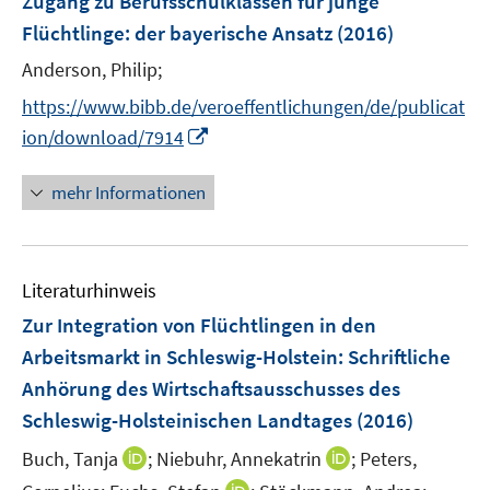
Zugang zu Berufsschulklassen für junge
e
Flüchtlinge
:
der bayerische Ansatz
(2016)
n
Anderson, Philip;
s
t
https://www.bibb.de/veroeffentlichungen/de/publicat
e
I
ion/download/7914
r
n
ö
n
mehr Informationen
f
e
f
u
n
e
e
Literaturhinweis
m
n
F
Zur Integration von Flüchtlingen in den
e
Arbeitsmarkt in Schleswig-Holstein
:
Schriftliche
n
Anhörung des Wirtschaftsausschusses des
s
Schleswig-Holsteinischen Landtages
(2016)
t
e
I
I
Buch, Tanja
;
Niebuhr, Annekatrin
;
Peters,
r
n
n