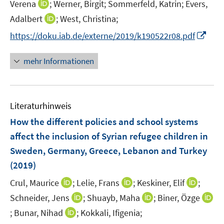
n
I
Verena
;
Werner, Birgit;
f
Sommerfeld, Katrin;
Evers,
e
n
n
n
n
I
Adalbert
;
West, Christina;
u
e
n
e
n
e
I
https://doku.iab.de/externe/2019/k190522r08.pdf
u
e
n
n
m
n
e
u
e
F
n
m
mehr Informationen
e
u
e
e
F
m
e
n
u
e
F
m
s
e
n
e
F
t
Literaturhinweis
m
s
n
e
e
F
t
How the different policies and school systems
s
n
r
e
e
t
affect the inclusion of Syrian refugee children in
s
ö
n
r
e
Sweden, Germany, Greece, Lebanon and Turkey
t
f
s
ö
r
e
(2019)
f
t
f
ö
r
n
e
f
I
I
I
Crul, Maurice
;
Lelie, Frans
;
Keskiner, Elif
;
f
ö
e
r
n
n
n
n
f
I
I
Schneider, Jens
;
Shuayb, Maha
;
Biner, Özge
f
n
ö
e
n
n
n
n
n
n
f
I
I
;
Bunar, Nihad
;
Kokkali, Ifigenia;
f
n
e
e
e
e
n
n
n