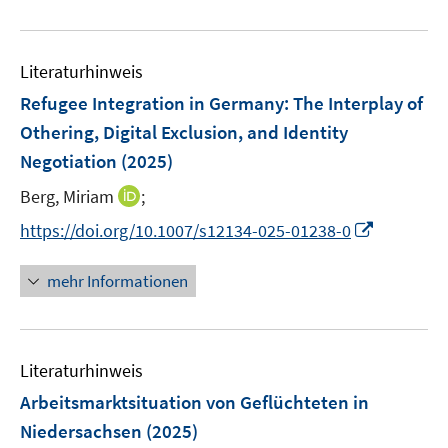
e
f
f
e
f
u
n
n
m
f
e
e
e
F
n
Literaturhinweis
m
n
n
e
e
F
Refugee Integration in Germany: The Interplay of
n
n
e
Othering, Digital Exclusion, and Identity
s
n
Negotiation
(2025)
t
s
e
t
I
Berg, Miriam
;
r
e
n
I
https://doi.org/10.1007/s12134-025-01238-0
ö
r
n
n
f
ö
e
n
f
mehr Informationen
f
u
e
n
f
e
u
e
n
m
e
n
e
F
Literaturhinweis
m
n
e
F
Arbeitsmarktsituation von Geflüchteten in
n
e
Niedersachsen
(2025)
s
n