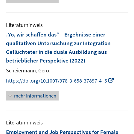
f
u
e
n
n
f
e
u
e
e
n
m
e
n
n
e
F
Literaturhinweis
m
n
e
F
„Yo, wir schaffen das“ – Ergebnisse einer
n
e
qualitativen Untersuchung zur Integration
s
n
Geflüchteter in die duale Ausbildung aus
t
s
e
betrieblicher Perspektive
(2022)
t
r
e
Scheiermann, Gero;
ö
r
I
f
https://doi.org/10.1007/978-3-658-37897-4_5
ö
n
f
f
n
n
mehr Informationen
f
e
e
n
u
n
e
e
n
Literaturhinweis
m
F
Employment and Job Perspectives for Female