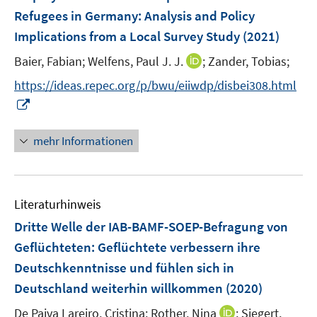
e
Refugees in Germany: Analysis and Policy
n
Implications from a Local Survey Study
(2021)
s
t
I
Baier, Fabian;
Welfens, Paul J. J.
;
Zander, Tobias;
e
n
https://ideas.repec.org/p/bwu/eiiwdp/disbei308.html
r
n
I
ö
e
n
f
u
n
mehr Informationen
f
e
e
n
m
u
e
F
e
n
e
Literaturhinweis
m
n
F
Dritte Welle der IAB-BAMF-SOEP-Befragung von
s
e
Geflüchteten
:
Geflüchtete verbessern ihre
t
n
e
Deutschkenntnisse und fühlen sich in
s
r
Deutschland weiterhin willkommen
(2020)
t
ö
e
I
De Paiva Lareiro, Cristina;
Rother, Nina
;
Siegert,
f