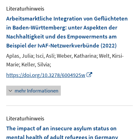
e
n
e
F
Literaturhinweis
m
s
n
e
F
t
Arbeitsmarktliche Integration von Geflüchteten
s
n
e
e
t
in Baden-Württemberg
:
unter Aspekten der
s
n
r
e
Nachhaltigkeit und des Empowerments am
t
s
ö
r
e
Beispiel der IvAF-Netzwerkverbünde
(2022)
t
f
ö
r
e
f
Aplas, Julia;
Isci, Asli;
Weber, Katharina;
Welt, Kirsi-
f
ö
r
n
f
Marie;
Keller, Silvia;
f
ö
e
n
f
I
https://doi.org/10.3278/6004925w
f
n
e
n
n
f
n
e
n
mehr Informationen
n
n
e
e
u
n
e
Literaturhinweis
m
F
The impact of an insecure asylum status on
e
mental health of adult refugees in Germany