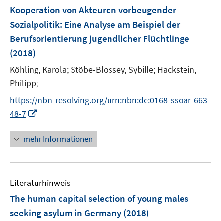
n
n
F
Kooperation von Akteuren vorbeugender
s
e
Sozialpolitik
:
Eine Analyse am Beispiel der
t
n
e
Berufsorientierung jugendlicher Flüchtlinge
s
r
(2018)
t
ö
e
Köhling, Karola;
Stöbe-Blossey, Sybille;
Hackstein,
f
r
Philipp;
f
ö
n
https://nbn-resolving.org/urn:nbn:de:0168-ssoar-663
f
e
I
f
48-7
n
n
n
n
e
mehr Informationen
e
n
u
e
Literaturhinweis
m
F
The human capital selection of young males
e
seeking asylum in Germany
(2018)
n