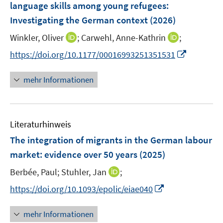
language skills among young refugees:
Investigating the German context
(2026)
I
I
Winkler, Oliver
;
Carwehl, Anne-Kathrin
;
n
n
I
https://doi.org/10.1177/00016993251351531
n
n
n
e
e
n
mehr Informationen
u
u
e
e
e
u
m
m
e
F
F
Literaturhinweis
m
e
e
F
The integration of migrants in the German labour
n
n
e
market: evidence over 50 years
(2025)
s
s
n
t
t
I
Berbée, Paul;
Stuhler, Jan
;
s
e
e
n
t
I
https://doi.org/10.1093/epolic/eiae040
r
r
n
e
n
ö
ö
e
r
n
mehr Informationen
f
f
u
ö