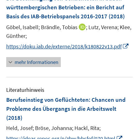
n
e
württembergischen Betrieben
:
ein Bericht auf
n
Basis des IAB-Betriebspanels 2016-2017
(2018)
s
t
I
Göbel, Isabell;
Brändle, Tobias
;
Lutz, Verena;
Klee,
e
n
Günther;
r
n
I
https://doku.iab.de/externe/2018/k180822v13.pdf
ö
e
n
f
u
n
mehr Informationen
f
e
e
n
m
u
e
F
e
n
e
Literaturhinweis
m
n
F
Berufseinstieg von Geflüchteten
:
Chancen und
s
e
Probleme des Übergangs in die Arbeitswelt
t
n
e
(2018)
s
r
t
Held, Josef;
Bröse, Johanna;
Hackl, Rita;
ö
e
I
https://ideas.repec.org/p/zbw/hbsfof/070.html
f