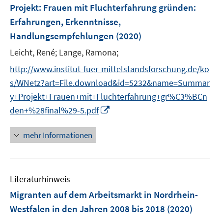
F
Projekt: Frauen mit Fluchterfahrung gründen
:
s
e
Erfahrungen, Erkenntnisse,
t
n
e
Handlungsempfehlungen
(2020)
s
r
t
Leicht, René;
Lange, Ramona;
ö
e
http://www.institut-fuer-mittelstandsforschung.de/ko
f
r
f
s/WNetz?art=File.download&id=5232&name=Summar
ö
n
y+Projekt+Frauen+mit+Fluchterfahrung+gr%C3%BCn
f
e
I
den+%28final%29-5.pdf
f
n
n
n
n
e
mehr Informationen
e
n
u
e
Literaturhinweis
m
F
Migranten auf dem Arbeitsmarkt in Nordrhein-
e
Westfalen in den Jahren 2008 bis 2018
(2020)
n