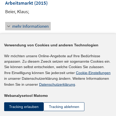
Arbeitsmarkt
(2015)
s
t
Beier, Klaus;
e
r
mehr Informationen
ö
f
f
Verwendung von Cookies und anderen Technologien
n
Literaturhinweis
e
Wir möchten unsere Online-Angebote auf Ihre Bedürfnisse
Berufliche Perspektiven für unbegleitete
n
anpassen. Zu diesem Zweck setzen wir sogenannte Cookies ein.
minderjährige Flüchtlinge und Asylsuchende
:
Sie können selbst entscheiden, welche Cookies Sie zulassen.
Erfahrungen aus der Hamburger Netzwerkarbeit
Ihre Einwilligung können Sie jederzeit unter
Cookie-Einstellungen
in unserer Datenschutzerklärung ändern. Weitere Informationen
(2013)
finden Sie in unserer
Datenschutzerklärung
.
Gag, Maren;
Webanalysetool Matomo
I
https://doi.org/10.2378/uj2013.art15d
n
Tracking erlauben
Tracking ablehnen
n
mehr Informationen
e