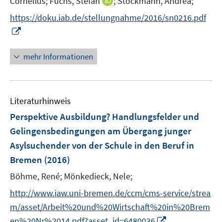
I
Cornelius;
Fuchs, Stefan
;
Stöckmann, Andrea;
ö
n
n
n
f
https://doku.iab.de/stellungnahme/2016/sn0216.pdf
e
e
n
f
I
u
u
e
n
n
e
e
u
e
n
mehr Informationen
m
m
e
n
e
F
F
m
u
e
e
F
e
n
n
e
Literaturhinweis
m
s
s
n
F
Perspektive Ausbildung? Handlungsfelder und
t
t
s
e
e
e
Gelingensbedingungen am Übergang junger
t
n
r
r
e
Asylsuchender von der Schule in den Beruf in
s
ö
ö
r
Bremen
(2016)
t
f
f
ö
e
f
f
Böhme, René;
Mönkedieck, Nele;
f
r
n
n
f
http://www.iaw.uni-bremen.de/ccm/cms-service/strea
ö
e
e
n
m/asset/Arbeit%20und%20Wirtschaft%20in%20Brem
f
n
n
e
I
f
en%20Nr%2014.pdf?asset_id=6480036