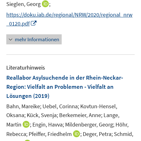
I
Sieglen, Georg
;
s
n
t
https://doku.iab.de/regional/NRW/2020/regional_nrw
n
e
I
_0120.pdf
e
r
n
u
ö
n
mehr Informationen
e
f
e
m
f
u
F
n
e
e
e
Literaturhinweis
m
n
n
F
Reallabor Asylsuchende in der Rhein-Neckar-
s
e
Region
:
Vielfalt an Problemen - Vielfalt an
t
n
e
Lösungen
(2019)
s
r
t
Bahn, Mareike;
Uebel, Corinna;
Kovtun-Hensel,
ö
e
Oksana;
Kück, Svenja;
Berkemeier, Anne;
Lange,
f
r
I
Martin
;
Engin, Havva;
f
Mildenberger, Georg;
Höhr,
ö
n
n
I
Rebecca;
Pfeiffer, Friedhelm
;
Deger, Petra;
Schmid,
f
n
e