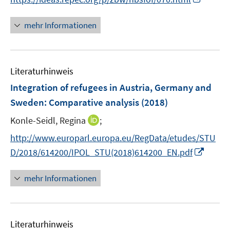
r
n
f
ö
n
n
mehr Informationen
f
e
e
f
u
n
n
e
e
Literaturhinweis
m
n
F
Integration of refugees in Austria, Germany and
e
Sweden
:
Comparative analysis
(2018)
n
I
Konle-Seidl, Regina
;
s
n
t
http://www.europarl.europa.eu/RegData/etudes/STU
n
e
I
D/2018/614200/IPOL_STU(2018)614200_EN.pdf
e
r
n
u
ö
n
mehr Informationen
e
f
e
m
f
u
F
n
e
e
e
Literaturhinweis
m