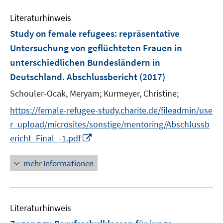
m
e
F
Literaturhinweis
m
e
F
Study on female refugees
:
repräsentative
n
e
Untersuchung von geflüchteten Frauen in
s
n
unterschiedlichen Bundesländern in
t
s
e
Deutschland. Abschlussbericht
(2017)
t
r
e
Schouler-Ocak, Meryam;
Kurmeyer, Christine;
ö
r
https://female-refugee-study.charite.de/fileadmin/use
f
ö
f
r_upload/microsites/sonstige/mentoring/Abschlussb
f
n
I
f
ericht_Final_-1.pdf
e
n
n
n
n
e
mehr Informationen
e
n
u
e
Literaturhinweis
m
F