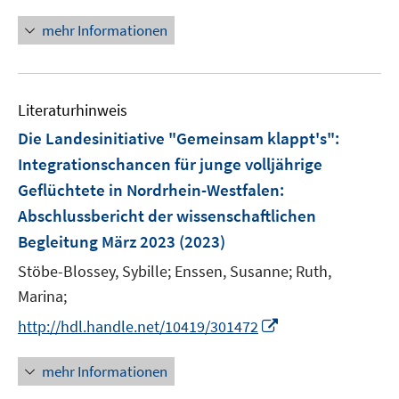
n
f
f
n
mehr Informationen
n
f
e
e
n
u
n
e
e
n
Literaturhinweis
m
F
Die Landesinitiative "Gemeinsam klappt's":
e
Integrationschancen für junge volljährige
n
Geflüchtete in Nordrhein-Westfalen:
s
Abschlussbericht der wissenschaftlichen
t
e
Begleitung März 2023
(2023)
r
Stöbe-Blossey, Sybille;
Enssen, Susanne;
Ruth,
ö
Marina;
f
I
f
http://hdl.handle.net/10419/301472
n
n
n
e
mehr Informationen
e
n