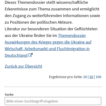
Dieses Themendossier stellt wissenschaftliche
Erkenntnisse zum Thema zusammen und ermöglicht
den Zugang zu weiterführenden Informationen sowie
zu Positionen der politischen Akteure.
Literatur zur besonderen Situation der Geflüchteten
aus der Ukraine finden Sie im
Themendossier
Auswirkungen des Krieges gegen die Ukraine auf
Wirtschaft, Arbeitsmarkt und Fluchtmigration in
In
Deutschland
neuem
Fenster
Zurück zur Übersicht
öffnen
Ergebnisse pro Seite:
20
|
50
|
100
Suche