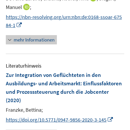
r
n
f
I
Manuel
;
ö
n
n
n
f
https://nbn-resolving.org/urn:nbn:de:0168-ssoar-675
e
e
n
f
I
84-1
u
n
e
n
n
e
u
e
n
mehr Informationen
m
e
n
e
F
m
u
e
F
e
n
e
Literaturhinweis
m
s
n
F
Zur Integration von Geflüchteten in den
t
s
e
e
Ausbildungs- und Arbeitsmarkt
:
Einflussfaktoren
t
n
r
e
und Prozesssteuerung durch die Jobcenter
s
ö
r
(2020)
t
f
ö
e
f
Franzke, Bettina;
f
r
n
f
I
https://doi.org/10.5771/0947-9856-2020-3-145
ö
e
n
n
f