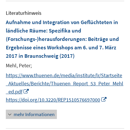
e
e
F
F
n
m
e
n
n
e
e
e
F
Literaturhinweis
m
n
n
n
e
F
Aufnahme und Integration von Geflüchteten in
s
s
n
e
t
t
ländliche Räume: Spezifika und
s
n
e
e
(Forschungs-)herausforderungen
t
:
Beiträge und
s
r
r
e
Ergebnisse eines Workshops am 6. und 7. März
t
ö
ö
r
e
2017 in Braunschweig
(2017)
f
f
ö
r
f
f
Mehl, Peter;
f
ö
n
n
f
https://www.thuenen.de/media/institute/lr/Startseite
f
e
e
n
f
_Aktuelles/Berichte/Thuenen_Report_53_Peter_Mehl
n
n
e
n
I
_ed.pdf
n
e
n
I
https://doi.org/10.3220/REP1510576697000
n
n
n
e
n
mehr Informationen
u
e
e
u