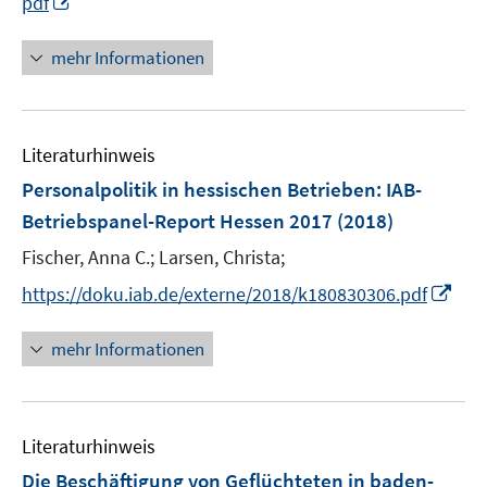
pdf
e
r
n
u
ö
n
mehr Informationen
e
f
e
m
f
u
F
n
e
e
e
Literaturhinweis
m
n
n
F
Personalpolitik in hessischen Betrieben
:
IAB-
s
e
Betriebspanel-Report Hessen 2017
(2018)
t
n
e
Fischer, Anna C.;
Larsen, Christa;
s
r
t
I
https://doku.iab.de/externe/2018/k180830306.pdf
ö
e
n
f
r
n
mehr Informationen
f
ö
e
n
f
u
e
f
e
n
n
Literaturhinweis
m
e
F
Die Beschäftigung von Geflüchteten in baden-