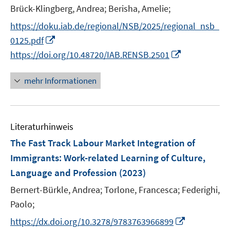
t
Brück-Klingberg, Andrea;
Berisha, Amelie;
s
e
t
https://doku.iab.de/regional/NSB/2025/regional_nsb_
r
e
I
0125.pdf
ö
r
n
I
https://doi.org/10.48720/IAB.RENSB.2501
f
ö
n
n
f
f
e
n
n
mehr Informationen
f
u
e
e
n
e
u
n
e
m
e
n
F
Literaturhinweis
m
e
F
The Fast Track Labour Market Integration of
n
e
Immigrants
:
Work-related Learning of Culture,
s
n
Language and Profession
(2023)
t
s
e
t
Bernert-Bürkle, Andrea;
Torlone, Francesca;
Federighi,
r
e
Paolo;
ö
r
I
https://dx.doi.org/10.3278/9783763966899
f
ö