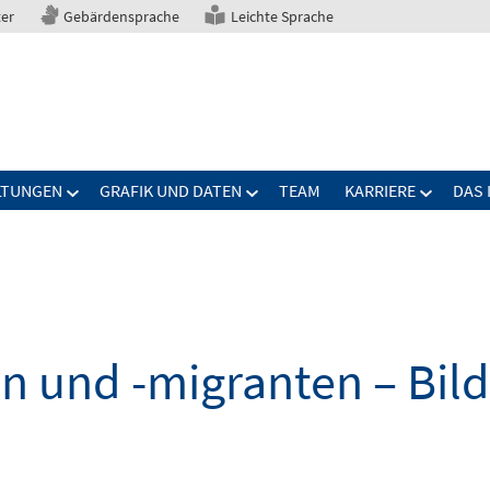
ter
Gebärdensprache
Leichte Sprache
LTUNGEN
GRAFIK UND DATEN
TEAM
KARRIERE
DAS 
n und -migranten – Bil