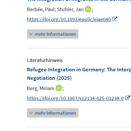
f
e
e
n
n
Berbée, Paul;
Stuhler, Jan
;
I
n
n
e
n
I
https://doi.org/10.1093/epolic/eiae040
s
s
n
n
n
t
t
mehr Informationen
e
n
e
e
u
e
r
r
e
u
ö
ö
m
e
Literaturhinweis
f
f
F
m
Refugee Integration in Germany: The Interpl
f
f
e
F
Negotiation
(2025)
n
n
n
e
e
e
Berg, Miriam
;
I
s
n
n
n
n
https://doi.org/10.1007/s12134-025-01238-0
t
s
n
e
t
mehr Informationen
e
r
e
u
ö
r
e