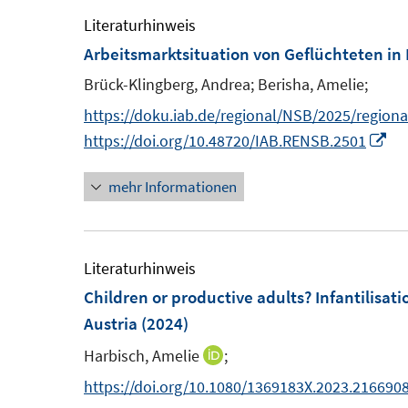
f
ö
m
Literaturhinweis
f
f
F
Arbeitsmarktsituation von Geflüchteten in
n
f
e
e
Brück-Klingberg, Andrea;
Berisha, Amelie;
n
n
n
e
https://doku.iab.de/regional/NSB/2025/region
s
n
I
https://doi.org/10.48720/IAB.RENSB.2501
t
n
e
mehr Informationen
n
r
e
ö
u
f
e
Literaturhinweis
f
m
Children or productive adults? Infantilisat
n
F
Austria
(2024)
e
e
n
Harbisch, Amelie
;
I
n
n
https://doi.org/10.1080/1369183X.2023.216690
s
n