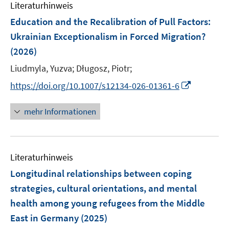
Literaturhinweis
Education and the Recalibration of Pull Factors:
Ukrainian Exceptionalism in Forced Migration?
(2026)
Liudmyla, Yuzva;
Długosz, Piotr;
I
https://doi.org/10.1007/s12134-026-01361-6
n
n
mehr Informationen
e
u
e
Literaturhinweis
m
F
Longitudinal relationships between coping
e
strategies, cultural orientations, and mental
n
health among young refugees from the Middle
s
East in Germany
(2025)
t