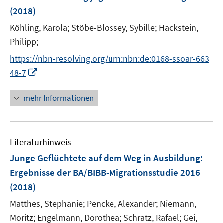
s
(2018)
t
e
Köhling, Karola;
Stöbe-Blossey, Sybille;
Hackstein,
r
Philipp;
ö
https://nbn-resolving.org/urn:nbn:de:0168-ssoar-663
f
I
f
48-7
n
n
n
e
mehr Informationen
e
n
u
e
Literaturhinweis
m
F
Junge Geflüchtete auf dem Weg in Ausbildung
:
e
Ergebnisse der BA/BIBB-Migrationsstudie 2016
n
(2018)
s
t
Matthes, Stephanie;
Pencke, Alexander;
Niemann,
e
Moritz;
Engelmann, Dorothea;
Schratz, Rafael;
Gei,