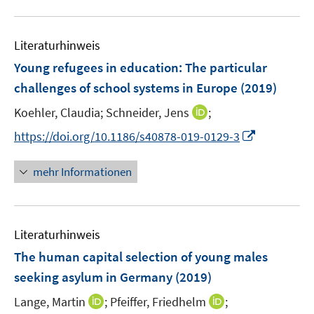
u
e
Literaturhinweis
m
F
Young refugees in education: The particular
e
challenges of school systems in Europe
(2019)
n
I
Koehler, Claudia;
Schneider, Jens
;
s
n
t
I
https://doi.org/10.1186/s40878-019-0129-3
n
e
n
e
r
n
mehr Informationen
u
ö
e
e
f
u
m
f
e
F
n
Literaturhinweis
m
e
e
F
The human capital selection of young males
n
n
e
seeking asylum in Germany
(2019)
s
n
t
I
I
Lange, Martin
;
Pfeiffer, Friedhelm
;
s
e