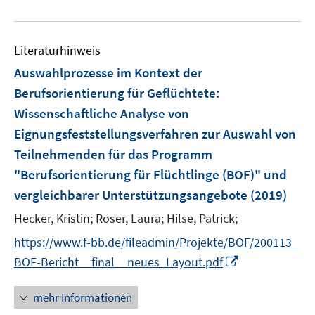
e
e
n
u
n
e
e
n
Literaturhinweis
m
F
Auswahlprozesse im Kontext der
e
Berufsorientierung für Geflüchtete
:
n
Wissenschaftliche Analyse von
s
Eignungsfeststellungsverfahren zur Auswahl von
t
e
Teilnehmenden für das Programm
r
"Berufsorientierung für Flüchtlinge (BOF)" und
ö
vergleichbarer Unterstützungsangebote
(2019)
f
Hecker, Kristin;
Roser, Laura;
Hilse, Patrick;
f
n
https://www.f-bb.de/fileadmin/Projekte/BOF/200113_
e
I
BOF-Bericht__final__neues_Layout.pdf
n
n
n
mehr Informationen
e