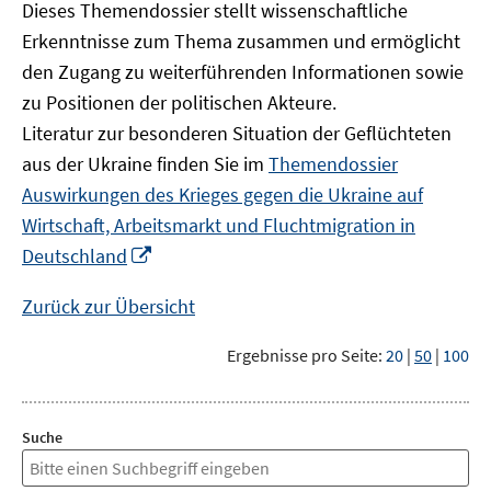
Dieses Themendossier stellt wissenschaftliche
Erkenntnisse zum Thema zusammen und ermöglicht
den Zugang zu weiterführenden Informationen sowie
zu Positionen der politischen Akteure.
Literatur zur besonderen Situation der Geflüchteten
aus der Ukraine finden Sie im
Themendossier
Auswirkungen des Krieges gegen die Ukraine auf
Wirtschaft, Arbeitsmarkt und Fluchtmigration in
In
Deutschland
neuem
Fenster
Zurück zur Übersicht
öffnen
Ergebnisse pro Seite:
20
|
50
|
100
Suche