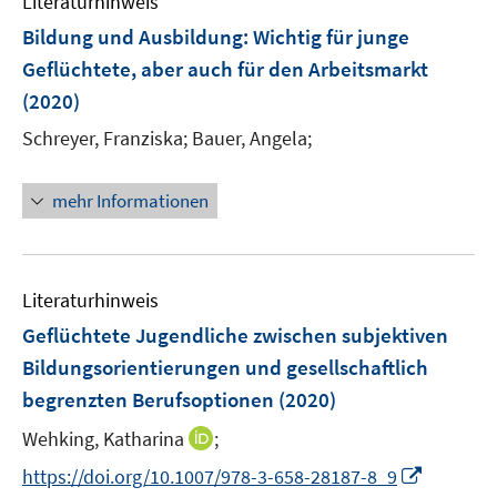
Literaturhinweis
m
e
e
F
Bildung und Ausbildung: Wichtig für junge
n
n
e
Geflüchtete, aber auch für den Arbeitsmarkt
s
n
(2020)
t
s
e
t
Schreyer, Franziska;
Bauer, Angela;
r
e
ö
r
mehr Informationen
f
ö
f
f
n
f
e
n
Literaturhinweis
n
e
Geflüchtete Jugendliche zwischen subjektiven
n
Bildungsorientierungen und gesellschaftlich
begrenzten Berufsoptionen
(2020)
I
Wehking, Katharina
;
n
I
https://doi.org/10.1007/978-3-658-28187-8_9
n