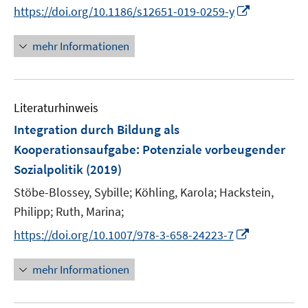
n
n
t
I
https://doi.org/10.1186/s12651-019-0259-y
r
n
n
e
n
ö
e
e
r
n
mehr Informationen
f
u
u
ö
e
f
e
e
f
u
n
m
m
f
e
e
F
F
n
Literaturhinweis
m
n
e
e
e
F
Integration durch Bildung als
n
n
n
e
Kooperationsaufgabe
:
Potenziale vorbeugender
s
s
n
Sozialpolitik
(2019)
t
t
s
e
e
t
Stöbe-Blossey, Sybille;
Köhling, Karola;
Hackstein,
r
r
e
Philipp;
Ruth, Marina;
ö
ö
r
I
https://doi.org/10.1007/978-3-658-24223-7
f
f
ö
n
f
f
f
n
n
n
mehr Informationen
f
e
e
e
n
u
n
n
e