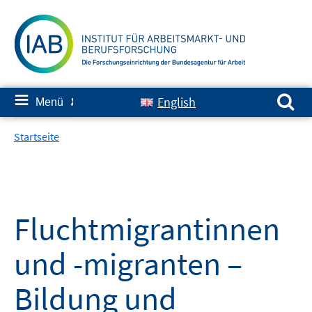
Springe
zum
Inhalt
Suchen nach:
≡
English
Menü
✘
Startseite
Fluchtmigrantinnen
und -migranten –
Bildung und