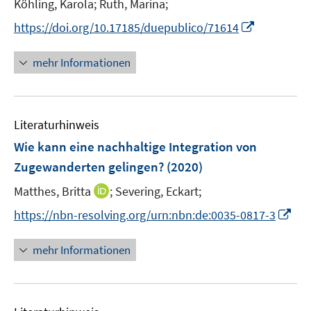
t
Köhling, Karola;
Ruth, Marina;
ö
e
I
https://doi.org/10.17185/duepublico/71614
f
r
n
f
ö
n
n
mehr Informationen
f
e
e
f
u
n
n
e
e
Literaturhinweis
m
n
F
Wie kann eine nachhaltige Integration von
e
Zugewanderten gelingen?
(2020)
n
I
Matthes, Britta
;
Severing, Eckart;
s
n
t
I
https://nbn-resolving.org/urn:nbn:de:0035-0817-3
n
e
n
e
r
n
mehr Informationen
u
ö
e
e
f
u
m
f
e
F
n