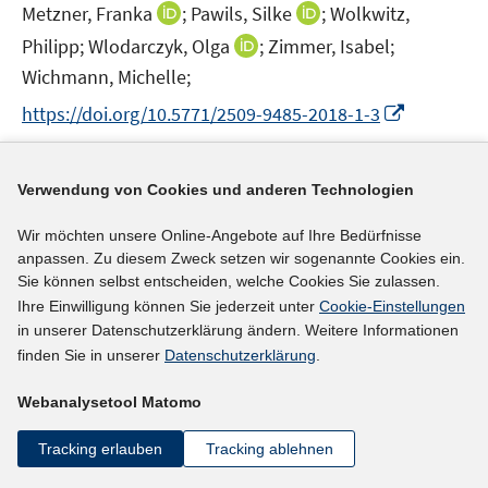
e
I
I
Metzner, Franka
;
Pawils, Silke
;
Wolkwitz,
f
n
n
n
f
I
Philipp;
Wlodarczyk, Olga
;
Zimmer, Isabel;
n
n
n
n
Wichmann, Michelle;
e
e
e
n
I
https://doi.org/10.5771/2509-9485-2018-1-3
u
u
n
e
n
e
e
u
n
mehr Informationen
m
m
e
e
Verwendung von Cookies und anderen Technologien
F
F
m
u
e
e
F
Wir möchten unsere Online-Angebote auf Ihre Bedürfnisse
e
n
n
e
anpassen. Zu diesem Zweck setzen wir sogenannte Cookies ein.
Literaturhinweis
m
s
s
n
Sie können selbst entscheiden, welche Cookies Sie zulassen.
F
Volljährige Asylerstantragsteller in Deutschland
t
t
s
Ihre Einwilligung können Sie jederzeit unter
Cookie-Einstellungen
e
e
e
im Jahr 2017
:
Sozialstruktur, Schulbesuch und
t
in unserer Datenschutzerklärung ändern. Weitere Informationen
n
r
r
e
finden Sie in unserer
Datenschutzerklärung
.
Berufstätigkeit im Herkunftsland
(2018)
s
ö
ö
r
t
Schmidt, Hans-Jürgen;
f
f
Webanalysetool Matomo
ö
e
f
f
https://nbn-resolving.org/urn:nbn:de:0168-ssoar-675
f
r
Tracking erlauben
Tracking ablehnen
n
n
f
I
65-6
ö
e
e