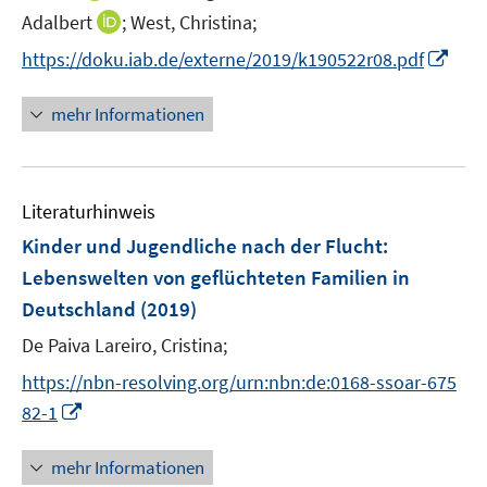
e
n
n
n
I
Adalbert
;
West, Christina;
u
e
n
e
n
e
I
https://doku.iab.de/externe/2019/k190522r08.pdf
u
e
n
n
m
n
e
u
e
F
n
m
mehr Informationen
e
u
e
e
F
m
e
n
u
e
F
m
s
e
n
e
F
t
Literaturhinweis
m
s
n
e
e
F
t
Kinder und Jugendliche nach der Flucht
:
s
n
r
e
e
t
Lebenswelten von geflüchteten Familien in
s
ö
n
r
e
Deutschland
t
(2019)
f
s
ö
r
e
f
t
De Paiva Lareiro, Cristina;
f
ö
r
n
e
f
f
https://nbn-resolving.org/urn:nbn:de:0168-ssoar-675
ö
e
r
n
f
I
82-1
f
n
ö
e
n
n
f
f
n
e
n
n
mehr Informationen
f
n