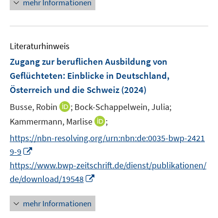
n
mehr Informationen
f
u
e
e
f
e
u
n
n
m
e
e
F
Literaturhinweis
m
n
e
F
Zugang zur beruflichen Ausbildung von
n
e
Geflüchteten
:
Einblicke in Deutschland,
s
n
Österreich und die Schweiz
t
(2024)
s
e
t
I
Busse, Robin
;
Bock-Schappelwein, Julia;
r
e
n
I
Kammermann, Marlise
;
ö
r
n
n
f
https://nbn-resolving.org/urn:nbn:de:0035-bwp-2421
ö
e
n
f
I
9-9
f
u
e
n
n
f
e
https://www.bwp-zeitschrift.de/dienst/publikationen/
u
e
n
n
m
I
de/download/19548
e
n
e
e
F
n
m
u
n
e
n
F
mehr Informationen
e
n
e
e