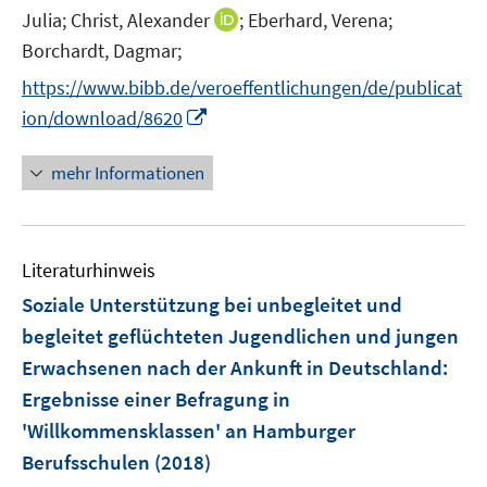
r
I
Julia;
Christ, Alexander
;
Eberhard, Verena;
ö
n
Borchardt, Dagmar;
f
n
f
https://www.bibb.de/veroeffentlichungen/de/publicat
e
n
I
ion/download/8620
u
e
n
e
n
n
mehr Informationen
m
e
F
u
e
e
n
Literaturhinweis
m
s
F
Soziale Unterstützung bei unbegleitet und
t
e
e
begleitet geflüchteten Jugendlichen und jungen
n
r
Erwachsenen nach der Ankunft in Deutschland
:
s
ö
Ergebnisse einer Befragung in
t
f
e
'Willkommensklassen' an Hamburger
f
r
Berufsschulen
(2018)
n
ö