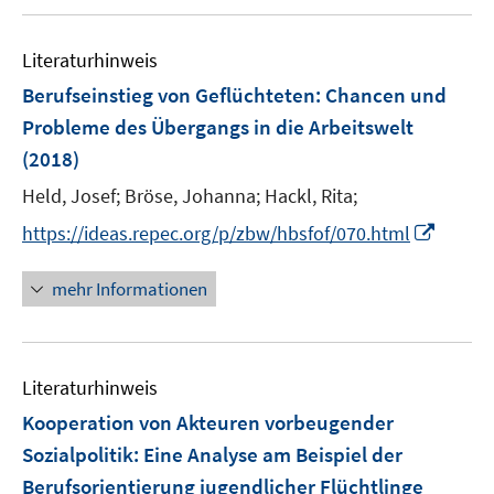
ö
f
Literaturhinweis
f
n
Berufseinstieg von Geflüchteten
:
Chancen und
e
Probleme des Übergangs in die Arbeitswelt
n
(2018)
Held, Josef;
Bröse, Johanna;
Hackl, Rita;
I
https://ideas.repec.org/p/zbw/hbsfof/070.html
n
n
mehr Informationen
e
u
e
Literaturhinweis
m
F
Kooperation von Akteuren vorbeugender
e
Sozialpolitik
:
Eine Analyse am Beispiel der
n
Berufsorientierung jugendlicher Flüchtlinge