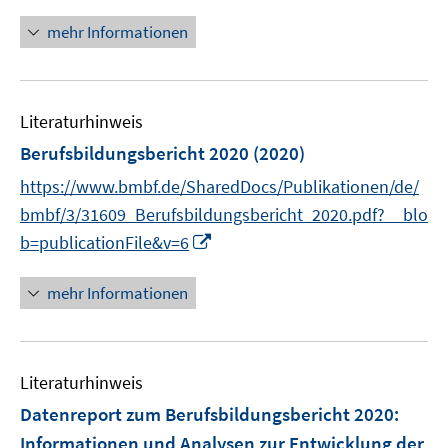
n
e
n
mehr Informationen
u
e
e
u
m
e
F
Literaturhinweis
m
e
F
Berufsbildungsbericht 2020
(2020)
n
e
https://www.bmbf.de/SharedDocs/Publikationen/de/
s
n
t
bmbf/3/31609_Berufsbildungsbericht_2020.pdf?__blo
s
e
I
b=publicationFile&v=6
t
r
n
e
ö
n
r
mehr Informationen
f
e
ö
f
u
f
n
e
f
e
Literaturhinweis
m
n
n
F
e
Datenreport zum Berufsbildungsbericht 2020
:
e
n
Informationen und Analysen zur Entwicklung der