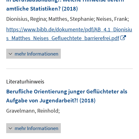
amtliche Statistiken?
(2018)
Dionisius, Regina;
Matthes, Stephanie;
Neises, Frank;
https://www.bibb.de/dokumente/pdf/AB_4.1_Dionisiu
I
s_Matthes_Neises_Gefluechtete_barrierefrei.pdf
n
n
mehr Informationen
e
u
e
Literaturhinweis
m
F
Berufliche Orientierung junger Geflüchteter als
e
Aufgabe von Jugendarbeit?!
(2018)
n
Gravelmann, Reinhold;
s
t
e
mehr Informationen
r