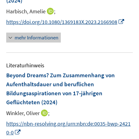
t
(2024)
t
s
r
e
e
t
I
Harbisch, Amelie
;
ö
r
r
e
n
f
I
https://doi.org/10.1080/1369183X.2023.2166908
ö
ö
r
n
f
n
f
f
ö
e
n
n
f
f
mehr Informationen
f
u
e
e
n
n
f
e
n
u
e
e
n
m
e
n
n
e
F
Literaturhinweis
m
n
e
F
Beyond Dreams? Zum Zusammenhang von
n
e
Aufenthaltsdauer und beruflichen
s
n
Bildungsaspirationen von 17-jährigen
t
s
e
Geflüchteten
(2024)
t
r
e
I
Winkler, Oliver
;
ö
r
n
f
https://nbn-resolving.org/urn:nbn:de:0035-bwp-2421
ö
n
f
I
0-0
f
e
n
n