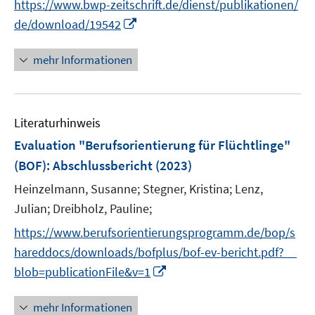
f
https://www.bwp-zeitschrift.de/dienst/publikationen/
u
e
n
n
I
de/download/19542
e
n
e
e
n
m
u
n
n
F
mehr Informationen
e
e
e
m
u
n
F
e
s
e
Literaturhinweis
m
t
n
F
e
Evaluation "Berufsorientierung für Flüchtlinge"
s
e
r
(BOF)
:
Abschlussbericht
(2023)
t
n
ö
e
Heinzelmann, Susanne;
Stegner, Kristina;
Lenz,
s
f
r
t
Julian;
Dreibholz, Pauline;
f
ö
e
n
https://www.berufsorientierungsprogramm.de/bop/s
f
r
e
hareddocs/downloads/bofplus/bof-ev-bericht.pdf?__
f
ö
n
n
I
blob=publicationFile&v=1
f
e
n
f
n
n
mehr Informationen
n