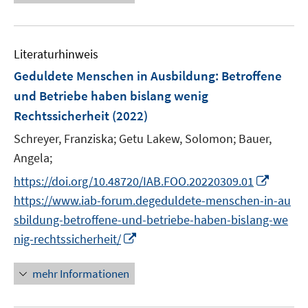
e
e
u
n
e
Literaturhinweis
m
F
Geduldete Menschen in Ausbildung: Betroffene
e
und Betriebe haben bislang wenig
n
Rechtssicherheit
(2022)
s
t
Schreyer, Franziska;
Getu Lakew, Solomon;
Bauer,
e
Angela;
r
I
https://doi.org/10.48720/IAB.FOO.20220309.01
ö
n
https://www.iab-forum.degeduldete-menschen-in-au
f
n
sbildung-betroffene-und-betriebe-haben-bislang-we
f
e
n
I
nig-rechtssicherheit/
u
e
n
e
n
n
mehr Informationen
m
e
F
u