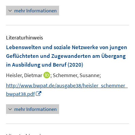
e
n
f
n
n
mehr Informationen
n
e
e
u
n
e
Literaturhinweis
m
F
Lebenswelten und soziale Netzwerke von jungen
e
Geflüchteten und Zugewanderten am Übergang
n
in Ausbildung und Beruf
(2020)
s
t
I
Heisler, Dietmar
;
Schemmer, Susanne;
e
n
http://www.bwpat.de/ausgabe38/heisler_schemmer_
r
n
I
bwpat38.pdf
ö
e
n
f
u
n
mehr Informationen
f
e
e
n
m
u
e
F
e
n
e