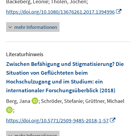
Backeberg, Leonie;
Tholen, Jochen;
s
t
I
https://doi.org/10.1080/13676261.2017.1394996
e
n
r
n
mehr Informationen
ö
e
f
u
f
e
n
Literaturhinweis
m
e
F
Zwischen Befähigung und Stigmatisierung? Die
n
e
Situation von Geflüchteten beim
n
Hochschulzugang und im Studium
:
ein
s
internationaler Forschungsüberblick
(2018)
t
e
I
Berg, Jana
;
Schröder, Stefanie;
Grüttner, Michael
r
n
I
;
ö
n
n
I
f
https://doi.org/10.5771/2509-9485-2018-1-57
e
n
n
f
u
e
n
n
mehr Informationen