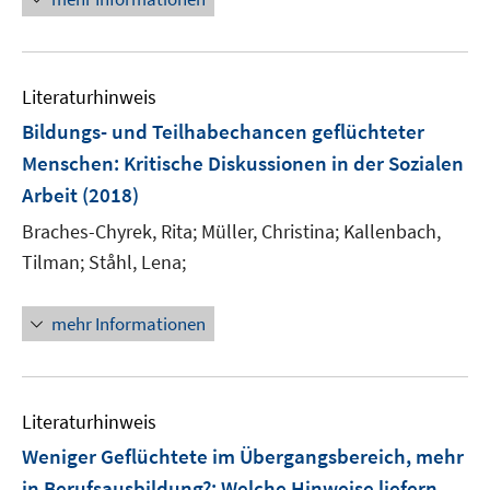
e
u
e
e
m
e
u
n
F
m
e
e
F
Literaturhinweis
m
n
e
F
Bildungs- und Teilhabechancen geflüchteter
s
n
e
t
Menschen
:
Kritische Diskussionen in der Sozialen
s
n
e
Arbeit
t
(2018)
s
r
e
t
Braches-Chyrek, Rita;
Müller, Christina;
Kallenbach,
ö
r
e
Tilman;
Ståhl, Lena;
f
ö
r
f
f
ö
n
mehr Informationen
f
f
e
n
f
n
e
n
n
e
Literaturhinweis
n
Weniger Geflüchtete im Übergangsbereich, mehr
in Berufsausbildung?
:
Welche Hinweise liefern