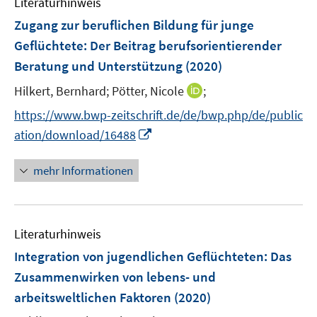
Literaturhinweis
m
n
F
Zugang zur beruflichen Bildung für junge
s
e
Geflüchtete
:
Der Beitrag berufsorientierender
t
n
e
Beratung und Unterstützung
(2020)
s
r
t
I
Hilkert, Bernhard;
Pötter, Nicole
;
ö
e
n
f
https://www.bwp-zeitschrift.de/de/bwp.php/de/public
r
n
f
I
ation/download/16488
ö
e
n
n
f
u
e
n
mehr Informationen
f
e
n
e
n
m
u
e
F
e
n
e
Literaturhinweis
m
n
F
Integration von jugendlichen Geflüchteten
:
Das
s
e
Zusammenwirken von lebens- und
t
n
e
arbeitsweltlichen Faktoren
(2020)
s
r