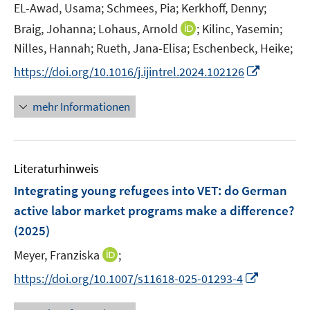
e
EL-Awad, Usama;
Schmees, Pia;
Kerkhoff, Denny;
r
I
Braig, Johanna;
Lohaus, Arnold
;
Kilinc, Yasemin;
ö
n
Nilles, Hannah;
Rueth, Jana-Elisa;
Eschenbeck, Heike;
f
n
f
I
https://doi.org/10.1016/j.ijintrel.2024.102126
e
n
n
u
e
n
mehr Informationen
e
n
e
m
u
F
e
e
Literaturhinweis
m
n
F
Integrating young refugees into VET: do German
s
e
active labor market programs make a difference?
t
n
e
(2025)
s
r
t
I
Meyer, Franziska
;
ö
e
n
I
f
https://doi.org/10.1007/s11618-025-01293-4
r
n
n
f
ö
e
n