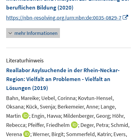
n
beruflichen Bildung
(2020)
s
I
t
https://nbn-resolving.org/urn:nbn:de:0035-0829-7
n
e
n
r
mehr Informationen
e
ö
u
f
e
f
Literaturhinweis
m
n
F
e
Reallabor Asylsuchende in der Rhein-Neckar-
e
n
Region
:
Vielfalt an Problemen - Vielfalt an
n
Lösungen
(2019)
s
t
Bahn, Mareike;
Uebel, Corinna;
Kovtun-Hensel,
e
Oksana;
Kück, Svenja;
Berkemeier, Anne;
Lange,
r
I
Martin
;
Engin, Havva;
Mildenberger, Georg;
Höhr,
ö
n
I
Rebecca;
Pfeiffer, Friedhelm
;
Deger, Petra;
Schmid,
f
n
n
I
Verena
;
Werner, Birgit;
Sommerfeld, Katrin;
Evers,
f