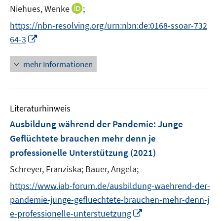
e
r
e
r
n
e
n
f
f
I
Niehues, Wenke
;
f
s
f
n
ö
n
ö
e
r
e
n
n
n
f
t
f
f
f
https://nbn-resolving.org/urn:nbn:de:0168-ssoar-732
n
ö
n
e
e
n
n
e
n
f
f
I
f
64-3
n
n
e
e
r
e
n
n
n
f
u
n
ö
n
e
e
n
n
mehr Informationen
e
f
n
n
e
e
m
f
u
n
F
n
e
e
e
Literaturhinweis
m
n
n
F
Ausbildung während der Pandemie: Junge
s
e
Geflüchtete brauchen mehr denn je
t
n
e
professionelle Unterstützung
(2021)
s
r
t
Schreyer, Franziska;
Bauer, Angela;
ö
e
https://www.iab-forum.de/ausbildung-waehrend-der-
f
r
f
pandemie-junge-gefluechtete-brauchen-mehr-denn-j
ö
n
I
e-professionelle-unterstuetzung
f