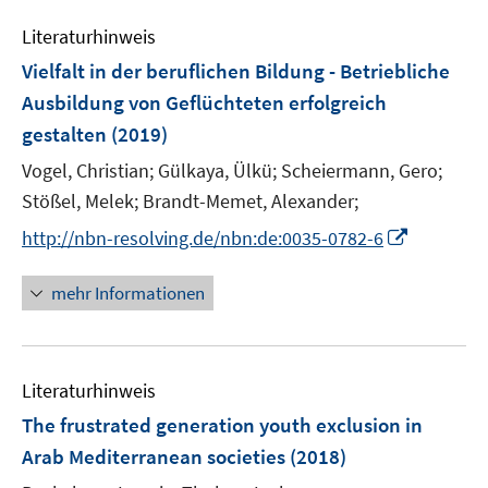
e
n
Literaturhinweis
m
F
Vielfalt in der beruflichen Bildung - Betriebliche
e
Ausbildung von Geflüchteten erfolgreich
n
gestalten
(2019)
s
t
Vogel, Christian;
Gülkaya, Ülkü;
Scheiermann, Gero;
e
Stößel, Melek;
Brandt-Memet, Alexander;
r
I
http://nbn-resolving.de/nbn:de:0035-0782-6
ö
n
f
n
mehr Informationen
f
e
n
u
e
e
n
Literaturhinweis
m
F
The frustrated generation youth exclusion in
e
Arab Mediterranean societies
(2018)
n