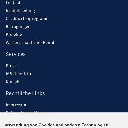
Leitbild
n
Institutsleitung
e
n
Graduiertenprogramm
Befragungen
Projekte
Wissenschaftlicher Beirat
Services
Presse
IAB-Newsletter
Kontakt
Rechtliche Links
Impressum
Datenschutzerklärung
Erklärung zur Barrierefreiheit
Verwendung von Cookies und anderen Technologien