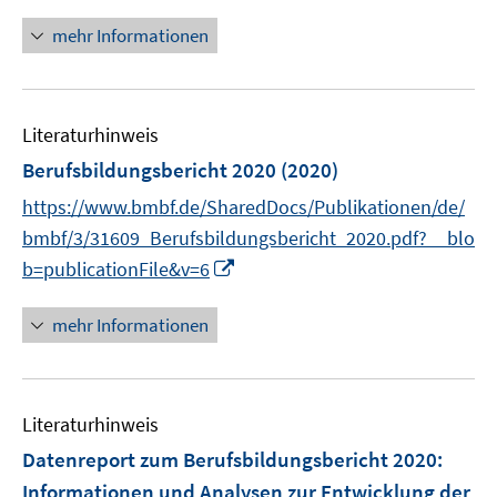
n
e
n
mehr Informationen
u
e
e
u
m
e
F
Literaturhinweis
m
e
F
Berufsbildungsbericht 2020
(2020)
n
e
https://www.bmbf.de/SharedDocs/Publikationen/de/
s
n
t
bmbf/3/31609_Berufsbildungsbericht_2020.pdf?__blo
s
e
I
b=publicationFile&v=6
t
r
n
e
ö
n
r
mehr Informationen
f
e
ö
f
u
f
n
e
f
e
Literaturhinweis
m
n
n
F
e
Datenreport zum Berufsbildungsbericht 2020
:
e
n
Informationen und Analysen zur Entwicklung der