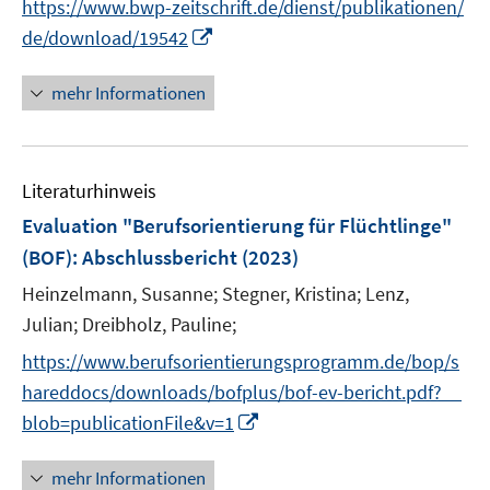
f
https://www.bwp-zeitschrift.de/dienst/publikationen/
u
e
n
n
I
de/download/19542
e
n
e
e
n
m
u
n
n
F
mehr Informationen
e
e
e
m
u
n
F
e
s
e
Literaturhinweis
m
t
n
F
e
Evaluation "Berufsorientierung für Flüchtlinge"
s
e
r
(BOF)
:
Abschlussbericht
(2023)
t
n
ö
e
Heinzelmann, Susanne;
Stegner, Kristina;
Lenz,
s
f
r
t
Julian;
Dreibholz, Pauline;
f
ö
e
n
https://www.berufsorientierungsprogramm.de/bop/s
f
r
e
hareddocs/downloads/bofplus/bof-ev-bericht.pdf?__
f
ö
n
n
I
blob=publicationFile&v=1
f
e
n
f
n
n
mehr Informationen
n