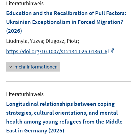
Literaturhinweis
Education and the Recalibration of Pull Factors:
Ukrainian Exceptionalism in Forced Migration?
(2026)
Liudmyla, Yuzva;
Długosz, Piotr;
I
https://doi.org/10.1007/s12134-026-01361-6
n
n
mehr Informationen
e
u
e
Literaturhinweis
m
F
Longitudinal relationships between coping
e
strategies, cultural orientations, and mental
n
health among young refugees from the Middle
s
East in Germany
(2025)
t