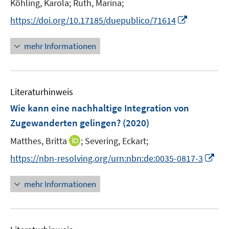
t
Köhling, Karola;
Ruth, Marina;
ö
e
I
https://doi.org/10.17185/duepublico/71614
f
r
n
f
ö
n
n
mehr Informationen
f
e
e
f
u
n
n
e
e
Literaturhinweis
m
n
F
Wie kann eine nachhaltige Integration von
e
Zugewanderten gelingen?
(2020)
n
I
Matthes, Britta
;
Severing, Eckart;
s
n
t
I
https://nbn-resolving.org/urn:nbn:de:0035-0817-3
n
e
n
e
r
n
mehr Informationen
u
ö
e
e
f
u
m
f
e
F
n