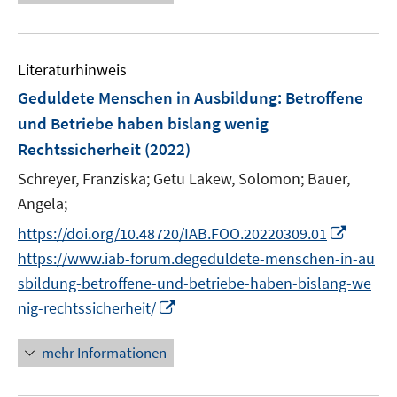
e
e
u
n
e
Literaturhinweis
m
F
Geduldete Menschen in Ausbildung: Betroffene
e
und Betriebe haben bislang wenig
n
Rechtssicherheit
(2022)
s
t
Schreyer, Franziska;
Getu Lakew, Solomon;
Bauer,
e
Angela;
r
I
https://doi.org/10.48720/IAB.FOO.20220309.01
ö
n
https://www.iab-forum.degeduldete-menschen-in-au
f
n
sbildung-betroffene-und-betriebe-haben-bislang-we
f
e
n
I
nig-rechtssicherheit/
u
e
n
e
n
n
mehr Informationen
m
e
F
u