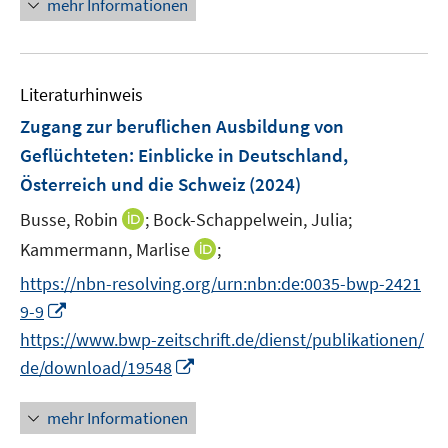
n
mehr Informationen
f
u
e
e
f
e
u
n
n
m
e
e
F
Literaturhinweis
m
n
e
F
Zugang zur beruflichen Ausbildung von
n
e
Geflüchteten
:
Einblicke in Deutschland,
s
n
Österreich und die Schweiz
t
(2024)
s
e
t
I
Busse, Robin
;
Bock-Schappelwein, Julia;
r
e
n
I
Kammermann, Marlise
;
ö
r
n
n
f
https://nbn-resolving.org/urn:nbn:de:0035-bwp-2421
ö
e
n
f
I
9-9
f
u
e
n
n
f
e
https://www.bwp-zeitschrift.de/dienst/publikationen/
u
e
n
n
m
I
de/download/19548
e
n
e
e
F
n
m
u
n
e
n
F
mehr Informationen
e
n
e
e