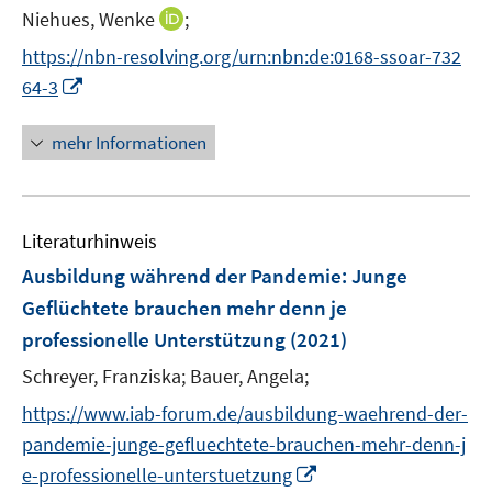
e
r
e
r
n
e
n
f
f
I
Niehues, Wenke
;
f
s
f
n
ö
n
ö
e
r
e
n
n
n
f
t
f
f
f
https://nbn-resolving.org/urn:nbn:de:0168-ssoar-732
n
ö
n
e
e
n
n
e
n
f
f
I
f
64-3
n
n
e
e
r
e
n
n
n
f
u
n
ö
n
e
e
n
n
mehr Informationen
e
f
n
n
e
e
m
f
u
n
F
n
e
e
e
Literaturhinweis
m
n
n
F
Ausbildung während der Pandemie: Junge
s
e
Geflüchtete brauchen mehr denn je
t
n
e
professionelle Unterstützung
(2021)
s
r
t
Schreyer, Franziska;
Bauer, Angela;
ö
e
https://www.iab-forum.de/ausbildung-waehrend-der-
f
r
f
pandemie-junge-gefluechtete-brauchen-mehr-denn-j
ö
n
I
e-professionelle-unterstuetzung
f