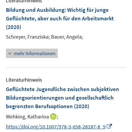
Literaturhinweis
m
e
e
F
Bildung und Ausbildung: Wichtig für junge
n
n
e
Geflüchtete, aber auch für den Arbeitsmarkt
s
n
(2020)
t
s
e
t
Schreyer, Franziska;
Bauer, Angela;
r
e
ö
r
mehr Informationen
f
ö
f
f
n
f
e
n
Literaturhinweis
n
e
Geflüchtete Jugendliche zwischen subjektiven
n
Bildungsorientierungen und gesellschaftlich
begrenzten Berufsoptionen
(2020)
I
Wehking, Katharina
;
n
I
https://doi.org/10.1007/978-3-658-28187-8_9
n