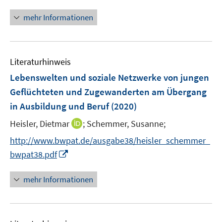
e
n
f
n
n
mehr Informationen
n
e
e
u
n
e
Literaturhinweis
m
F
Lebenswelten und soziale Netzwerke von jungen
e
Geflüchteten und Zugewanderten am Übergang
n
in Ausbildung und Beruf
(2020)
s
t
I
Heisler, Dietmar
;
Schemmer, Susanne;
e
n
http://www.bwpat.de/ausgabe38/heisler_schemmer_
r
n
I
bwpat38.pdf
ö
e
n
f
u
n
mehr Informationen
f
e
e
n
m
u
e
F
e
n
e