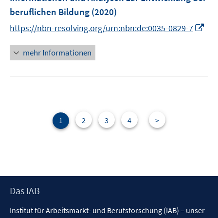
n
beruflichen Bildung
(2020)
s
I
t
https://nbn-resolving.org/urn:nbn:de:0035-0829-7
n
e
n
r
mehr Informationen
e
ö
u
f
e
f
m
n
F
e
e
n
1
2
3
4
>
n
s
t
e
r
Footer
Das IAB
ö
Inhalt
f
Institut für Arbeitsmarkt- und Berufsforschung (IAB) – unser
f