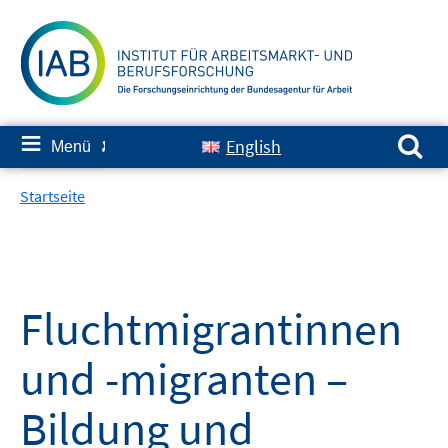
Springe
zum
Inhalt
Suchen nach:
≡
English
Menü
✘
Startseite
Fluchtmigrantinnen
und -migranten –
Bildung und