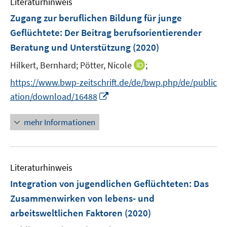
Literaturhinweis
m
n
F
Zugang zur beruflichen Bildung für junge
s
e
Geflüchtete
:
Der Beitrag berufsorientierender
t
n
e
Beratung und Unterstützung
(2020)
s
r
t
I
Hilkert, Bernhard;
Pötter, Nicole
;
ö
e
n
f
https://www.bwp-zeitschrift.de/de/bwp.php/de/public
r
n
f
I
ation/download/16488
ö
e
n
n
f
u
e
n
mehr Informationen
f
e
n
e
n
m
u
e
F
e
n
e
Literaturhinweis
m
n
F
Integration von jugendlichen Geflüchteten
:
Das
s
e
Zusammenwirken von lebens- und
t
n
e
arbeitsweltlichen Faktoren
(2020)
s
r