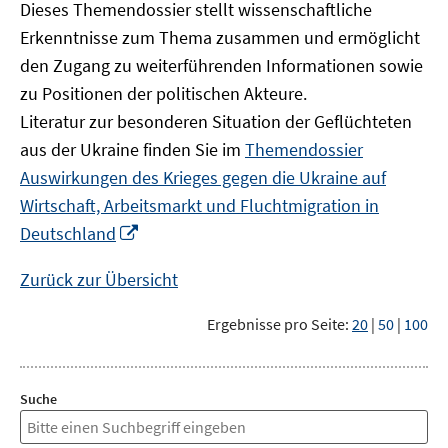
Dieses Themendossier stellt wissenschaftliche
Erkenntnisse zum Thema zusammen und ermöglicht
den Zugang zu weiterführenden Informationen sowie
zu Positionen der politischen Akteure.
Literatur zur besonderen Situation der Geflüchteten
aus der Ukraine finden Sie im
Themendossier
Auswirkungen des Krieges gegen die Ukraine auf
Wirtschaft, Arbeitsmarkt und Fluchtmigration in
In
Deutschland
neuem
Fenster
Zurück zur Übersicht
öffnen
Ergebnisse pro Seite:
20
|
50
|
100
Suche