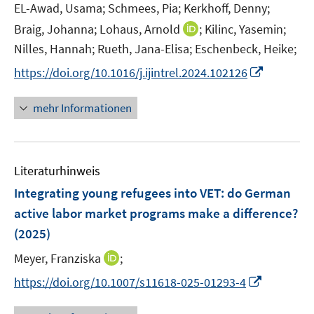
e
EL-Awad, Usama;
Schmees, Pia;
Kerkhoff, Denny;
r
I
Braig, Johanna;
Lohaus, Arnold
;
Kilinc, Yasemin;
ö
n
Nilles, Hannah;
Rueth, Jana-Elisa;
Eschenbeck, Heike;
f
n
f
I
https://doi.org/10.1016/j.ijintrel.2024.102126
e
n
n
u
e
n
mehr Informationen
e
n
e
m
u
F
e
e
Literaturhinweis
m
n
F
Integrating young refugees into VET: do German
s
e
active labor market programs make a difference?
t
n
e
(2025)
s
r
t
I
Meyer, Franziska
;
ö
e
n
I
f
https://doi.org/10.1007/s11618-025-01293-4
r
n
n
f
ö
e
n