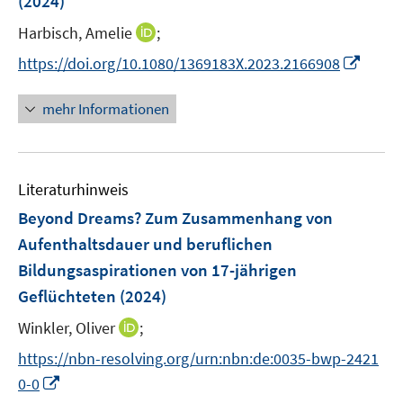
t
(2024)
t
s
r
e
e
t
I
Harbisch, Amelie
;
ö
r
r
e
n
f
I
https://doi.org/10.1080/1369183X.2023.2166908
ö
ö
r
n
f
n
f
f
ö
e
n
n
f
f
mehr Informationen
f
u
e
e
n
n
f
e
n
u
e
e
n
m
e
n
n
e
F
Literaturhinweis
m
n
e
F
Beyond Dreams? Zum Zusammenhang von
n
e
Aufenthaltsdauer und beruflichen
s
n
Bildungsaspirationen von 17-jährigen
t
s
e
Geflüchteten
(2024)
t
r
e
I
Winkler, Oliver
;
ö
r
n
f
https://nbn-resolving.org/urn:nbn:de:0035-bwp-2421
ö
n
f
I
0-0
f
e
n
n