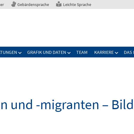
ter
Gebärdensprache
Leichte Sprache
LTUNGEN
GRAFIK UND DATEN
TEAM
KARRIERE
DAS 
n und -migranten – Bil