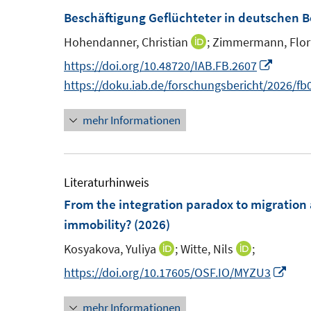
f
f
F
F
Beschäftigung Geflüchteter in deutschen B
e
f
n
e
e
n
n
e
Hohendanner, Christian
;
Zimmermann, Flor
I
n
n
e
n
n
I
https://doi.org/10.48720/IAB.FB.2607
s
s
n
n
n
https://doku.iab.de/forschungsbericht/2026/fb
t
t
e
n
e
e
mehr Informationen
u
e
r
r
e
u
ö
ö
m
e
f
f
F
m
Literaturhinweis
f
f
e
F
From the integration paradox to migration 
n
n
n
e
immobility?
(2026)
e
e
s
n
n
n
Kosyakova, Yuliya
;
Witte, Nils
;
I
I
t
s
n
n
I
https://doi.org/10.17605/OSF.IO/MYZU3
e
t
n
n
n
r
e
mehr Informationen
e
e
n