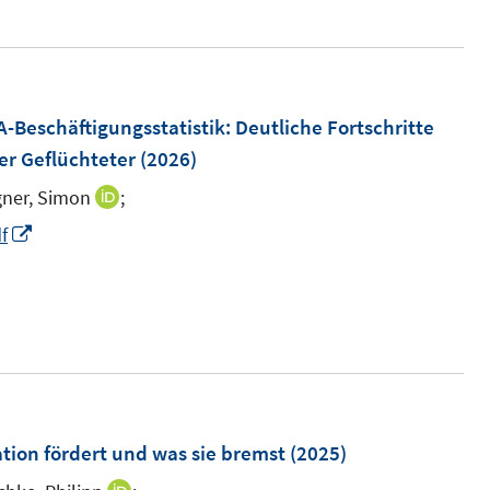
ö
e
f
r
f
ö
n
f
Beschäftigungsstatistik: Deutliche Fortschritte
e
f
er Geflüchteter
(2026)
n
n
e
ner, Simon
;
I
n
n
I
f
n
n
e
n
u
e
e
u
m
e
F
m
e
F
tion fördert und was sie bremst
(2025)
n
e