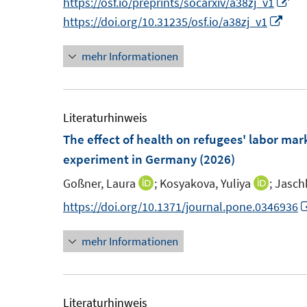
I
https://osf.io/preprints/socarxiv/a38zj_v1
n
I
n
https://doi.org/10.31235/osf.io/a38zj_v1
e
n
n
mehr Informationen
u
n
e
e
e
u
m
u
e
F
e
m
Literaturhinweis
e
m
F
The effect of health on refugees' labor mar
n
F
e
experiment in Germany
(2026)
s
e
n
Goßner, Laura
;
Kosyakova, Yuliya
;
Jaschk
I
I
t
n
s
n
n
https://doi.org/10.1371/journal.pone.0346936
e
s
t
n
n
r
t
e
mehr Informationen
e
e
ö
e
r
u
u
f
r
ö
e
e
f
ö
f
m
m
Literaturhinweis
n