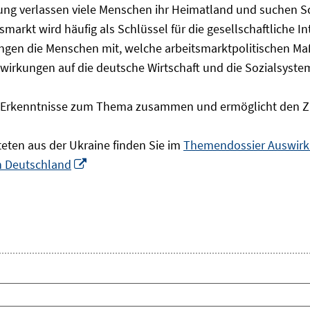
olgung verlassen viele Menschen ihr Heimatland und suchen 
markt wird häufig als Schlüssel für die gesellschaftliche I
ingen die Menschen mit, welche arbeitsmarktpolitischen Ma
rkungen auf die deutsche Wirtschaft und die Sozialsysteme 
he Erkenntnisse zum Thema zusammen und ermöglicht den Z
teten aus der Ukraine finden Sie im
Themendossier Auswirku
In
in Deutschland
neuem
Fenster
öffnen