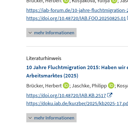
Brücker, Herbert
;
Kosyakova, Yuliya
;
Jas
I
I
s
s
e
n
n
n
https://iab-forum.de/10-jahre-fluchtmigration
t
t
n
n
n
https://doi.org/10.48720/IAB.FOO.20250825.01
e
e
s
e
e
r
r
t
mehr Informationen
u
u
ö
ö
e
e
e
f
f
r
m
m
f
f
ö
F
F
Literaturhinweis
n
n
f
e
e
10 Jahre Fluchtmigration 2015: Haben wir e
e
e
f
n
n
Arbeitsmarktes
(2025)
n
n
n
s
s
e
Brücker, Herbert
;
Jaschke, Philipp
;
Kosy
I
I
t
t
n
n
n
I
https://doi.org/10.48720/IAB.KB.2517
e
e
n
n
n
https://doku.iab.de/kurzber/2025/kb2025-17.pd
r
r
e
e
n
ö
ö
mehr Informationen
u
u
e
f
f
e
e
u