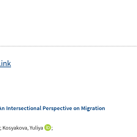
Link
n Intersectional Perspective on Migration
;
Kosyakova, Yuliya
;
I
I
n
n