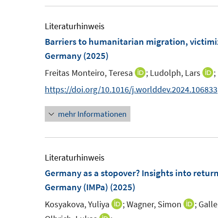
f
f
m
m
e
n
n
F
F
m
Literaturhinweis
e
e
e
e
F
Barriers to humanitarian migration, victim
n
n
n
n
e
Germany
(2025)
s
s
n
Freitas Monteiro, Teresa
;
Ludolph, Lars
;
I
I
t
t
s
n
n
https://doi.org/10.1016/j.worlddev.2024.106833
e
e
t
n
n
r
r
e
mehr Informationen
e
e
ö
ö
r
u
u
f
f
ö
e
e
f
f
f
m
Literaturhinweis
n
n
f
F
F
Germany as a stopover? Insights into return
e
e
n
e
e
Germany (IMPa)
(2025)
n
n
e
n
n
n
Kosyakova, Yuliya
;
Wagner, Simon
;
Galle
I
I
s
s