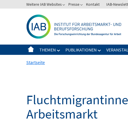
Springe
Weitere IAB Websites
Presse
Kontakt
IAB-Newslet
zum
Inhalt
THEMEN
PUBLIKATIONEN
VERANSTA
Startseite
Fluchtmigrantinne
Arbeitsmarkt