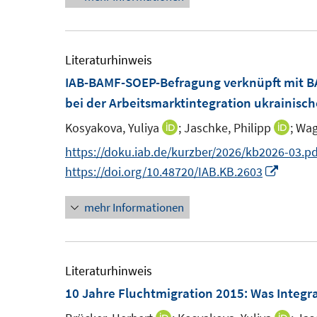
ö
r
u
u
e
f
ö
e
e
u
f
f
m
m
e
Literaturhinweis
n
f
F
F
m
IAB-BAMF-SOEP-Befragung verknüpft mit BA-
e
n
e
e
F
bei der Arbeitsmarktintegration ukrainisch
n
e
n
n
e
n
Kosyakova, Yuliya
;
Jaschke, Philipp
;
Wag
I
I
s
s
n
n
n
https://doku.iab.de/kurzber/2026/kb2026-03.pd
t
t
s
n
n
I
https://doi.org/10.48720/IAB.KB.2603
e
e
t
e
e
n
r
r
e
mehr Informationen
u
u
n
ö
ö
r
e
e
e
f
f
ö
m
m
u
f
f
f
F
F
e
Literaturhinweis
n
n
f
e
e
m
10 Jahre Fluchtmigration 2015: Was Integra
e
e
n
n
n
F
n
n
e