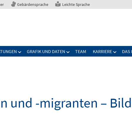
ter
Gebärdensprache
Leichte Sprache
LTUNGEN
GRAFIK UND DATEN
TEAM
KARRIERE
DAS 
n und -migranten – Bil