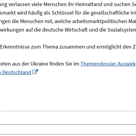
olgung verlassen viele Menschen ihr Heimatland und suchen 
markt wird häufig als Schlüssel für die gesellschaftliche I
ingen die Menschen mit, welche arbeitsmarktpolitischen Ma
rkungen auf die deutsche Wirtschaft und die Sozialsysteme 
he Erkenntnisse zum Thema zusammen und ermöglicht den Z
teten aus der Ukraine finden Sie im
Themendossier Auswirku
In
in Deutschland
neuem
Fenster
öffnen