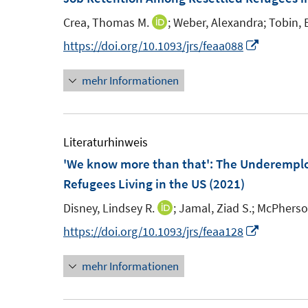
f
e
e
n
Crea, Thomas M.
;
Weber, Alexandra;
Tobin,
I
n
n
e
n
I
https://doi.org/10.1093/jrs/feaa088
s
n
n
n
t
mehr Informationen
e
n
e
u
e
r
e
u
ö
m
e
Literaturhinweis
f
F
m
'We know more than that': The Underemplo
f
e
F
Refugees Living in the US
(2021)
n
n
e
e
Disney, Lindsey R.
;
Jamal, Ziad S.;
McPherso
I
s
n
n
n
I
https://doi.org/10.1093/jrs/feaa128
t
s
n
n
e
t
mehr Informationen
e
n
r
e
u
e
ö
r
e
u