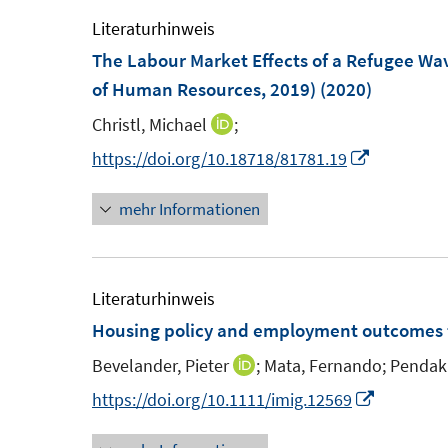
f
ö
m
e
Literaturhinweis
f
f
F
m
The Labour Market Effects of a Refugee Wa
n
f
e
F
of Human Resources, 2019)
(2020)
e
n
n
e
n
e
Christl, Michael
;
I
s
n
n
n
I
https://doi.org/10.18718/81781.19
t
s
n
n
e
t
mehr Informationen
e
n
r
e
u
e
ö
r
e
u
f
ö
m
e
Literaturhinweis
f
f
F
m
Housing policy and employment outcomes 
n
f
e
F
e
n
Bevelander, Pieter
;
Mata, Fernando;
Pendaku
I
n
e
n
e
n
I
https://doi.org/10.1111/imig.12569
s
n
n
n
n
t
s