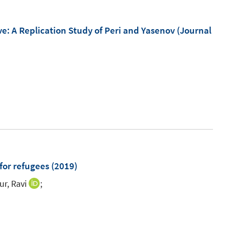
m
F
ve
:
A Replication Study of Peri and Yasenov (Journal
e
n
s
t
e
r
ö
f
f
for refugees
(2019)
n
e
r, Ravi
;
I
n
n
n