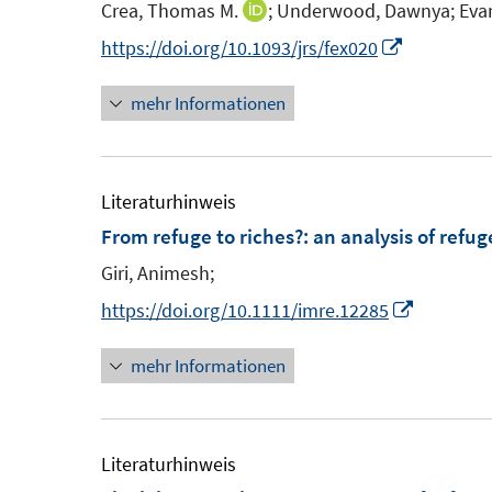
n
e
Crea, Thomas M.
;
Underwood, Dawnya;
Evan
I
s
n
n
I
https://doi.org/10.1093/jrs/fex020
t
n
n
e
mehr Informationen
e
n
r
u
e
ö
e
u
f
m
e
Literaturhinweis
f
F
m
From refuge to riches?
:
an analysis of refug
n
e
F
e
Giri, Animesh;
n
e
n
I
https://doi.org/10.1111/imre.12285
s
n
n
t
s
mehr Informationen
n
e
t
e
r
e
u
ö
r
e
Literaturhinweis
f
ö