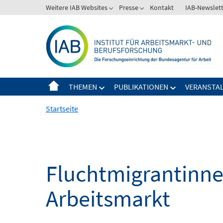
Springe
Weitere IAB Websites
Presse
Kontakt
IAB-Newslet
zum
Inhalt
THEMEN
PUBLIKATIONEN
VERANSTA
Startseite
Fluchtmigrantinne
Arbeitsmarkt