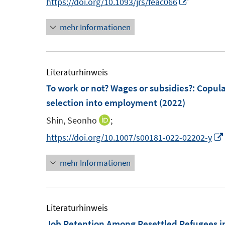
I
https://doi.org/10.1093/jrs/feac066
n
n
mehr Informationen
e
n
u
e
e
u
m
e
Literaturhinweis
F
m
To work or not? Wages or subsidies?: Copul
e
F
selection into employment
(2022)
n
e
Shin, Seonho
;
I
s
n
n
https://doi.org/10.1007/s00181-022-02202-y
t
s
n
e
t
mehr Informationen
e
r
e
u
ö
r
e
f
ö
m
Literaturhinweis
f
f
F
Job Retention Among Resettled Refugees in
n