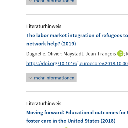
mehr Informationen
e
n
e
t
u
e
r
e
e
u
ö
r
m
e
Literaturhinweis
f
ö
F
m
The labor market integration of refugees to
f
f
e
F
network help?
(2019)
n
f
n
e
e
n
Dagnelie, Olivier;
Maystadt, Jean-François
;
I
s
n
n
e
n
https://doi.org/10.1016/j.euroecorev.2018.10.0
t
s
n
n
e
t
mehr Informationen
e
r
e
u
ö
r
e
f
ö
m
Literaturhinweis
f
f
F
Moving forward
:
Educational outcomes for
n
f
e
foster care in the United States
(2018)
e
n
n