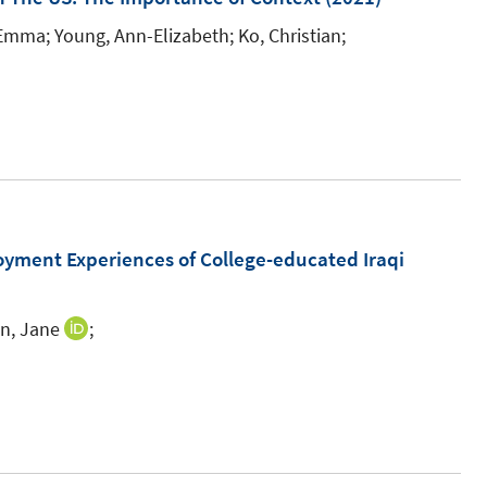
F
 Emma;
Young, Ann-Elizabeth;
Ko, Christian;
e
n
s
t
e
r
ö
yment Experiences of College-educated Iraqi
f
f
n
n, Jane
;
I
e
n
n
n
e
u
e