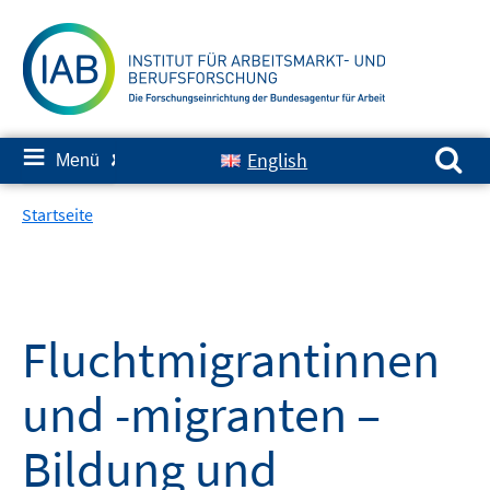
Springe
zum
Inhalt
Suchen nach:
≡
English
Menü
✘
Startseite
Fluchtmigrantinnen
und -migranten –
Bildung und