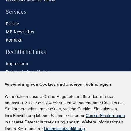
e
n
Services
Presse
IAB-Newsletter
Kontakt
Rechtliche Links
Impressum
Datenschutzerklärung
Erklärung zur Barrierefreiheit
Verwendung von Cookies und anderen Technologien
Barrieren melden
Wir möchten unsere Online-Angebote auf Ihre Bedürfnisse
Social-Media-Kanäle
anpassen. Zu diesem Zweck setzen wir sogenannte Cookies ein.
Sie können selbst entscheiden, welche Cookies Sie zulassen.
BlueSky
Ihre Einwilligung können Sie jederzeit unter
Cookie-Einstellungen
YouTube
in unserer Datenschutzerklärung ändern. Weitere Informationen
LinkedIn
finden Sie in unserer
Datenschutzerklärung
.