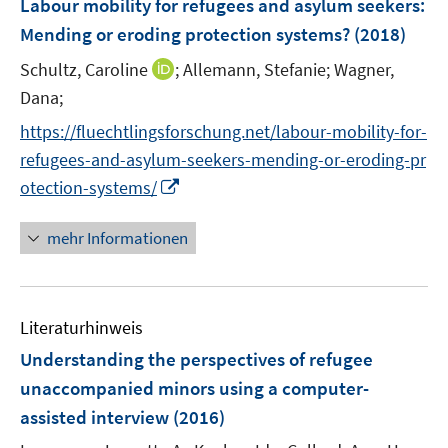
Labour mobility for refugees and asylum seekers
:
n
n
e
Mending or eroding protection systems?
(2018)
s
s
n
t
t
I
Schultz, Caroline
;
Allemann, Stefanie;
Wagner,
s
e
e
n
t
Dana;
r
r
n
e
https://fluechtlingsforschung.net/labour-mobility-for-
ö
ö
e
r
f
f
refugees-and-asylum-seekers-mending-or-eroding-pr
u
ö
f
f
I
otection-systems/
e
f
n
n
n
m
f
e
e
n
F
mehr Informationen
n
n
n
e
e
e
u
n
n
e
s
Literaturhinweis
m
t
F
e
Understanding the perspectives of refugee
e
r
unaccompanied minors using a computer-
n
ö
assisted interview
(2016)
s
f