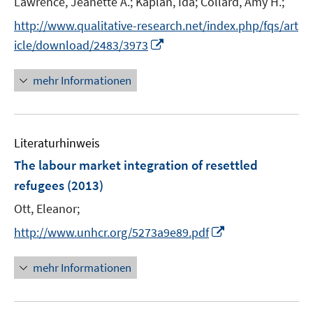
t
Lawrence, Jeanette A.;
Kaplan, Ida;
Collard, Amy H.;
f
e
n
http://www.qualitative-research.net/index.php/fqs/art
r
e
I
icle/download/2483/3973
ö
n
n
f
n
mehr Informationen
f
e
n
u
e
e
n
Literaturhinweis
m
F
The labour market integration of resettled
e
refugees
(2013)
n
Ott, Eleanor;
s
t
I
http://www.unhcr.org/5273a9e89.pdf
e
n
r
n
mehr Informationen
ö
e
f
u
f