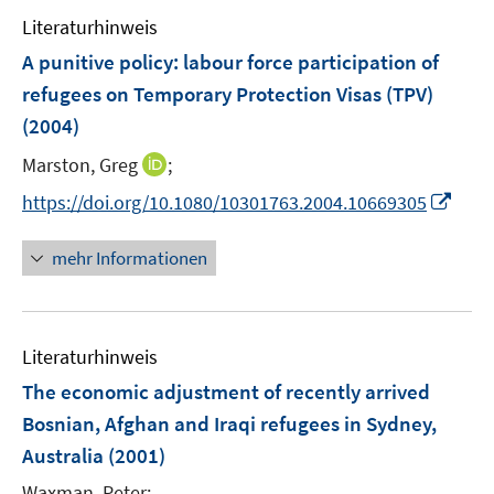
e
n
Literaturhinweis
m
e
F
A punitive policy: labour force participation of
n
e
refugees on Temporary Protection Visas (TPV)
n
(2004)
s
t
I
Marston, Greg
;
e
n
I
https://doi.org/10.1080/10301763.2004.10669305
r
n
n
ö
e
n
mehr Informationen
f
u
e
f
e
u
n
m
e
e
F
Literaturhinweis
m
n
e
F
The economic adjustment of recently arrived
n
e
Bosnian, Afghan and Iraqi refugees in Sydney,
s
n
Australia
(2001)
t
s
e
t
Waxman, Peter;