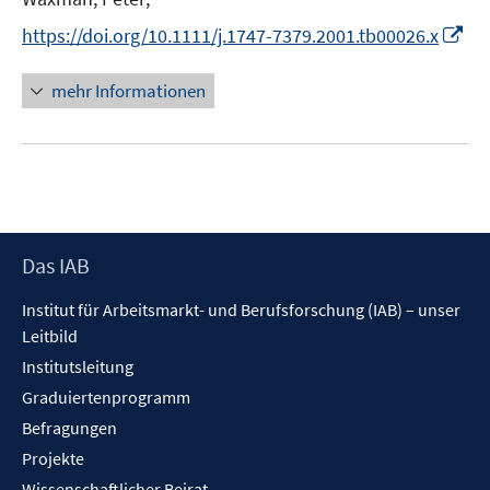
r
e
I
https://doi.org/10.1111/j.1747-7379.2001.tb00026.x
ö
r
n
f
ö
n
mehr Informationen
f
f
e
n
f
u
e
n
e
n
e
m
n
F
e
Footer
Das IAB
n
Inhalt
s
Institut für Arbeitsmarkt- und Berufsforschung (IAB) – unser
t
Leitbild
e
Institutsleitung
r
Graduiertenprogramm
ö
f
Befragungen
f
Projekte
n
Wissenschaftlicher Beirat