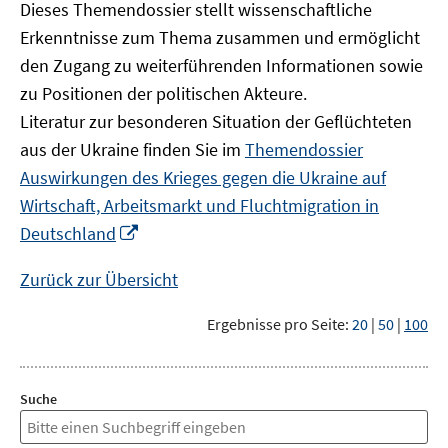
Dieses Themendossier stellt wissenschaftliche
Erkenntnisse zum Thema zusammen und ermöglicht
den Zugang zu weiterführenden Informationen sowie
zu Positionen der politischen Akteure.
Literatur zur besonderen Situation der Geflüchteten
aus der Ukraine finden Sie im
Themendossier
Auswirkungen des Krieges gegen die Ukraine auf
Wirtschaft, Arbeitsmarkt und Fluchtmigration in
In
Deutschland
neuem
Fenster
Zurück zur Übersicht
öffnen
Ergebnisse pro Seite:
20
|
50
|
100
Suche