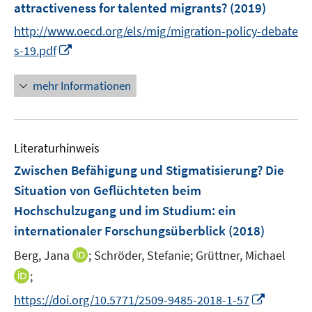
attractiveness for talented migrants?
(2019)
http://www.oecd.org/els/mig/migration-policy-debate
I
s-19.pdf
n
n
mehr Informationen
e
u
e
Literaturhinweis
m
F
Zwischen Befähigung und Stigmatisierung? Die
e
Situation von Geflüchteten beim
n
Hochschulzugang und im Studium
:
ein
s
internationaler Forschungsüberblick
(2018)
t
e
I
Berg, Jana
;
Schröder, Stefanie;
Grüttner, Michael
r
n
I
;
ö
n
n
I
f
https://doi.org/10.5771/2509-9485-2018-1-57
e
n