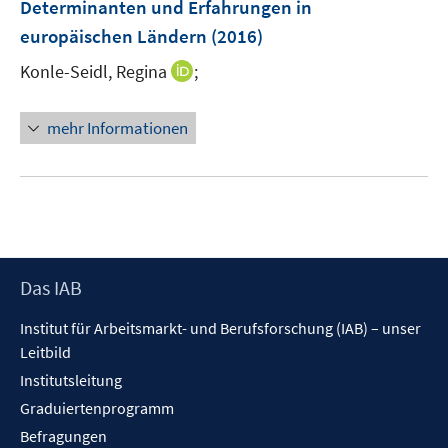
Determinanten und Erfahrungen in
t
n
e
europäischen Ländern
(2016)
s
r
t
I
Konle-Seidl, Regina
;
ö
e
n
f
r
n
f
mehr Informationen
ö
e
n
f
u
e
f
e
n
n
m
e
F
n
e
Footer
Das IAB
n
Inhalt
s
Institut für Arbeitsmarkt- und Berufsforschung (IAB) – unser
t
Leitbild
e
Institutsleitung
r
ö
Graduiertenprogramm
f
Befragungen