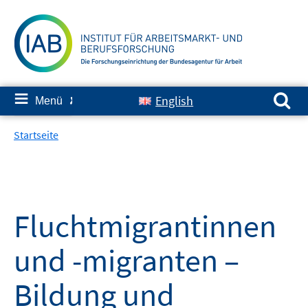
Springe
zum
Inhalt
Suchen nach:
≡
English
Menü
✘
Startseite
Fluchtmigrantinnen
und -migranten –
Bildung und