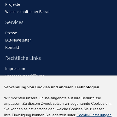
f
Projekte
n
Wissenschaftlicher Beirat
e
n
Services
Presse
IAB-Newsletter
Kontakt
Rechtliche Links
Impressum
Datenschutzerklärung
Erklärung zur Barrierefreiheit
Verwendung von Cookies und anderen Technologien
Barrieren melden
Wir möchten unsere Online-Angebote auf Ihre Bedürfnisse
Social-Media-Kanäle
anpassen. Zu diesem Zweck setzen wir sogenannte Cookies ein.
Sie können selbst entscheiden, welche Cookies Sie zulassen.
BlueSky
Ihre Einwilligung können Sie jederzeit unter
Cookie-Einstellungen