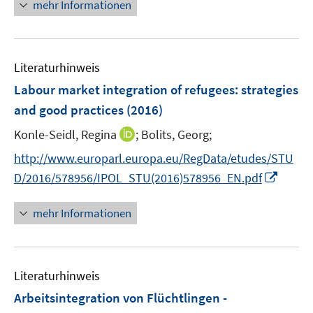
n
mehr Informationen
m
f
u
e
F
n
e
u
e
e
m
e
n
n
F
Literaturhinweis
m
s
e
F
Labour market integration of refugees
:
strategies
t
n
e
e
and good practices
(2016)
s
n
r
t
I
Konle-Seidl, Regina
;
Bolits, Georg;
s
ö
e
n
t
f
http://www.europarl.europa.eu/RegData/etudes/STU
r
n
e
f
I
D/2016/578956/IPOL_STU(2016)578956_EN.pdf
ö
e
r
n
n
f
u
ö
e
n
mehr Informationen
f
e
f
n
e
n
m
f
u
e
F
n
e
n
e
e
Literaturhinweis
m
n
n
F
Arbeitsintegration von Flüchtlingen -
s
e