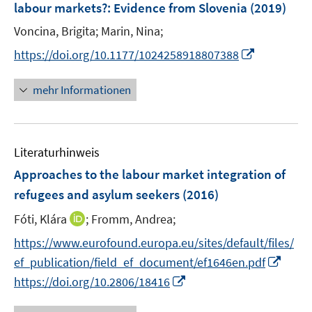
labour markets?
:
Evidence from Slovenia
(2019)
Voncina, Brigita;
Marin, Nina;
I
https://doi.org/10.1177/1024258918807388
n
n
mehr Informationen
e
u
e
Literaturhinweis
m
F
Approaches to the labour market integration of
e
refugees and asylum seekers
(2016)
n
I
Fóti, Klára
;
Fromm, Andrea;
s
n
t
https://www.eurofound.europa.eu/sites/default/files/
n
e
I
ef_publication/field_ef_document/ef1646en.pdf
e
r
n
I
https://doi.org/10.2806/18416
u
ö
n
n
e
f
e