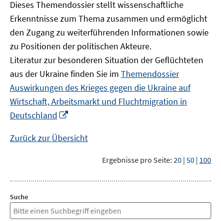
Dieses Themendossier stellt wissenschaftliche
Erkenntnisse zum Thema zusammen und ermöglicht
den Zugang zu weiterführenden Informationen sowie
zu Positionen der politischen Akteure.
Literatur zur besonderen Situation der Geflüchteten
aus der Ukraine finden Sie im
Themendossier
Auswirkungen des Krieges gegen die Ukraine auf
Wirtschaft, Arbeitsmarkt und Fluchtmigration in
In
Deutschland
neuem
Fenster
Zurück zur Übersicht
öffnen
Ergebnisse pro Seite:
20
|
50
|
100
Suche