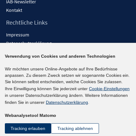
IAB-Newsletter
Kontakt
Rechtliche Links
Impressum
Datenschutzerklärung
Erklärung zur Barrierefreiheit
Verwendung von Cookies und anderen Technologien
Barrieren melden
Wir möchten unsere Online-Angebote auf Ihre Bedürfnisse
Social-Media-Kanäle
anpassen. Zu diesem Zweck setzen wir sogenannte Cookies ein.
Sie können selbst entscheiden, welche Cookies Sie zulassen.
BlueSky
Ihre Einwilligung können Sie jederzeit unter
Cookie-Einstellungen
YouTube
in unserer Datenschutzerklärung ändern. Weitere Informationen
LinkedIn
finden Sie in unserer
Datenschutzerklärung
.
XING
Webanalysetool Matomo
kununu
Netiquette
Tracking erlauben
Tracking ablehnen