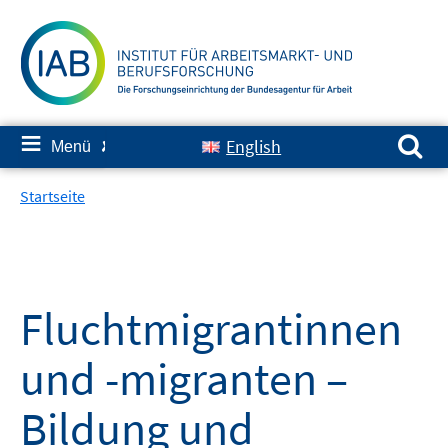
Springe
zum
Inhalt
Suchen nach:
≡
English
Menü
✘
Startseite
Fluchtmigrantinnen
und -migranten –
Bildung und