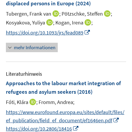
displaced persons in Europe
(2024)
I
I
Tubergen, Frank van
;
Pötzschke, Steffen
;
n
n
I
I
Kosyakova, Yuliya
;
Kogan, Irena
;
n
n
n
n
I
https://doi.org/10.1093/jrs/fead089
e
e
n
n
n
u
u
e
e
n
mehr Informationen
e
e
u
u
e
m
m
e
e
u
F
F
m
m
e
e
e
F
F
Literaturhinweis
m
n
n
e
e
F
Approaches to the labour market integration of
s
s
n
n
e
t
t
refugees and asylum seekers
(2016)
s
s
n
e
e
t
t
I
Fóti, Klára
;
Fromm, Andrea;
s
r
r
e
e
n
t
https://www.eurofound.europa.eu/sites/default/files/
ö
ö
r
r
n
e
f
f
I
ef_publication/field_ef_document/ef1646en.pdf
ö
ö
e
r
f
f
n
I
f
f
https://doi.org/10.2806/18416
u
ö