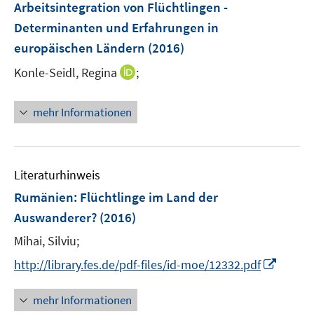
F
Arbeitsintegration von Flüchtlingen -
s
e
Determinanten und Erfahrungen in
t
n
e
europäischen Ländern
(2016)
s
r
t
I
Konle-Seidl, Regina
;
ö
e
n
f
r
n
f
mehr Informationen
ö
e
n
f
u
e
f
e
n
n
m
Literaturhinweis
e
F
Rumänien: Flüchtlinge im Land der
n
e
Auswanderer?
(2016)
n
s
Mihai, Silviu;
t
I
http://library.fes.de/pdf-files/id-moe/12332.pdf
e
n
r
n
mehr Informationen
ö
e