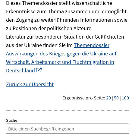
Dieses Themendossier stellt wissenschaftliche
Erkenntnisse zum Thema zusammen und ermöglicht
den Zugang zu weiterführenden Informationen sowie
zu Positionen der politischen Akteure.
Literatur zur besonderen Situation der Geflüchteten
aus der Ukraine finden Sie im
Themendossier
Auswirkungen des Krieges gegen die Ukraine auf
Wirtschaft, Arbeitsmarkt und Fluchtmigration in
In
Deutschland
neuem
Fenster
Zurück zur Übersicht
öffnen
Ergebnisse pro Seite:
20
|
50
|
100
Suche