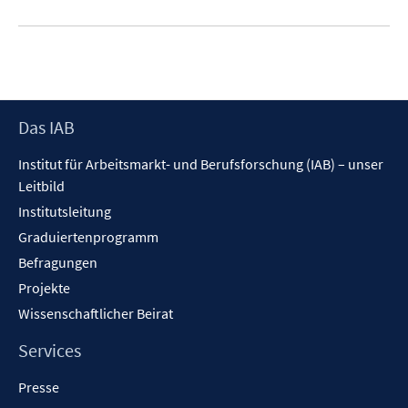
f
u
f
e
n
m
e
F
n
e
Footer
Das IAB
n
Inhalt
s
Institut für Arbeitsmarkt- und Berufsforschung (IAB) – unser
t
Leitbild
e
Institutsleitung
r
Graduiertenprogramm
ö
f
Befragungen
f
Projekte
n
Wissenschaftlicher Beirat
e
n
Services
Presse