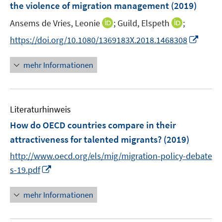
the violence of migration management
(2019)
I
I
Ansems de Vries, Leonie
;
Guild, Elspeth
;
n
n
I
https://doi.org/10.1080/1369183X.2018.1468308
n
n
n
e
e
n
mehr Informationen
u
u
e
e
e
u
m
m
e
F
F
Literaturhinweis
m
e
e
F
How do OECD countries compare in their
n
n
e
attractiveness for talented migrants?
(2019)
s
s
n
t
t
http://www.oecd.org/els/mig/migration-policy-debate
s
e
e
I
t
s-19.pdf
r
r
n
e
ö
ö
n
r
mehr Informationen
f
f
e
ö
f
f
u
f