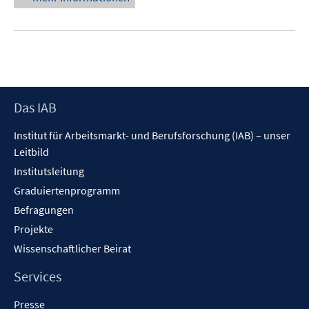
ö
e
f
u
f
e
n
m
e
F
n
e
Footer
Das IAB
n
Inhalt
s
Institut für Arbeitsmarkt- und Berufsforschung (IAB) – unser
t
Leitbild
e
Institutsleitung
r
Graduiertenprogramm
ö
f
Befragungen
f
Projekte
n
Wissenschaftlicher Beirat
e
n
Services
Presse