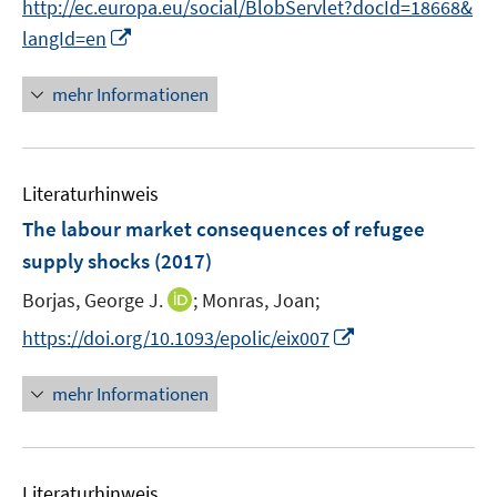
http://ec.europa.eu/social/BlobServlet?docId=18668&
ö
I
langId=en
f
n
f
n
mehr Informationen
n
e
e
u
n
e
Literaturhinweis
m
F
The labour market consequences of refugee
e
supply shocks
(2017)
n
I
Borjas, George J.
;
Monras, Joan;
s
n
t
I
https://doi.org/10.1093/epolic/eix007
n
e
n
e
r
n
mehr Informationen
u
ö
e
e
f
u
m
f
e
F
n
Literaturhinweis
m