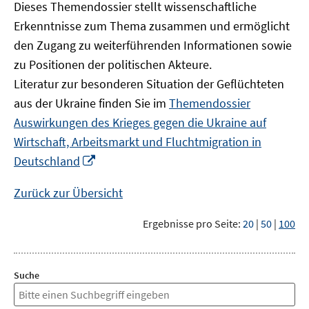
Dieses Themendossier stellt wissenschaftliche
Erkenntnisse zum Thema zusammen und ermöglicht
den Zugang zu weiterführenden Informationen sowie
zu Positionen der politischen Akteure.
Literatur zur besonderen Situation der Geflüchteten
aus der Ukraine finden Sie im
Themendossier
Auswirkungen des Krieges gegen die Ukraine auf
Wirtschaft, Arbeitsmarkt und Fluchtmigration in
In
Deutschland
neuem
Fenster
Zurück zur Übersicht
öffnen
Ergebnisse pro Seite:
20
|
50
|
100
Suche