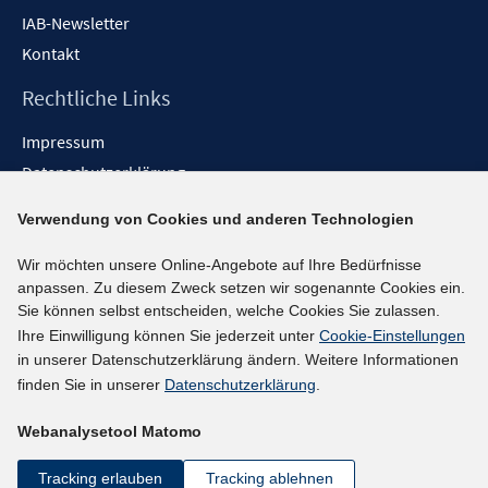
IAB-Newsletter
Kontakt
Rechtliche Links
Impressum
Datenschutzerklärung
Erklärung zur Barrierefreiheit
Verwendung von Cookies und anderen Technologien
Barrieren melden
Wir möchten unsere Online-Angebote auf Ihre Bedürfnisse
Social-Media-Kanäle
anpassen. Zu diesem Zweck setzen wir sogenannte Cookies ein.
Sie können selbst entscheiden, welche Cookies Sie zulassen.
BlueSky
Ihre Einwilligung können Sie jederzeit unter
Cookie-Einstellungen
YouTube
in unserer Datenschutzerklärung ändern. Weitere Informationen
LinkedIn
finden Sie in unserer
Datenschutzerklärung
.
XING
Webanalysetool Matomo
kununu
Netiquette
Tracking erlauben
Tracking ablehnen