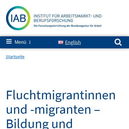
Springe
zum
Inhalt
Suchen nach:
≡
English
Menü
✘
Startseite
Fluchtmigrantinnen
und -migranten –
Bildung und