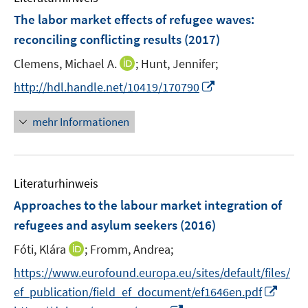
e
e
F
The labor market effects of refugee waves
:
n
n
e
reconciling conflicting results
(2017)
s
n
t
I
Clemens, Michael A.
;
Hunt, Jennifer;
s
e
n
t
I
http://hdl.handle.net/10419/170790
r
n
e
n
ö
e
r
n
mehr Informationen
f
u
ö
e
f
e
f
u
n
m
f
e
e
F
n
Literaturhinweis
m
n
e
e
F
Approaches to the labour market integration of
n
n
e
refugees and asylum seekers
(2016)
s
n
t
I
Fóti, Klára
;
Fromm, Andrea;
s
e
n
t
https://www.eurofound.europa.eu/sites/default/files/
r
n
e
I
ef_publication/field_ef_document/ef1646en.pdf
ö
e
r
n