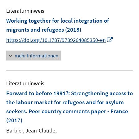
n
n
e
f
e
e
Literaturhinweis
m
n
n
n
F
e
Working together for local integration of
e
n
migrants and refugees
(2018)
n
I
https://doi.org/10.1787/9789264085350-en
s
n
t
n
mehr Informationen
e
e
r
u
ö
e
f
Literaturhinweis
m
f
F
Forward to before 1991?
n
:
Strengthening access to
e
e
the labour market for refugees and for asylum
n
n
seekers. Peer country comments paper - France
s
(2017)
t
e
Barbier, Jean-Claude;
r