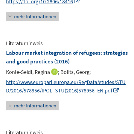
I
f
https://doi.org/10.2806/18416
u
ö
n
n
f
e
f
e
n
n
mehr Informationen
m
f
u
e
e
F
n
e
u
n
e
e
m
e
n
n
F
Literaturhinweis
m
s
e
F
Labour market integration of refugees
:
strategies
t
n
e
e
and good practices
(2016)
s
n
r
t
I
Konle-Seidl, Regina
;
Bolits, Georg;
s
ö
e
n
t
f
http://www.europarl.europa.eu/RegData/etudes/STU
r
n
e
f
I
D/2016/578956/IPOL_STU(2016)578956_EN.pdf
ö
e
r
n
n
f
u
ö
e
n
mehr Informationen
f
e
f
n
e
n
m
f
u
e
F
n
e
n
e
e
Literaturhinweis
m