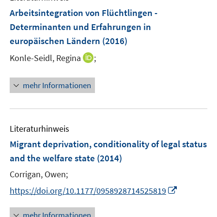
n
n
F
Arbeitsintegration von Flüchtlingen -
s
e
Determinanten und Erfahrungen in
t
n
e
europäischen Ländern
(2016)
s
r
t
I
Konle-Seidl, Regina
;
ö
e
n
f
r
n
f
mehr Informationen
ö
e
n
f
u
e
f
e
n
n
m
Literaturhinweis
e
F
Migrant deprivation, conditionality of legal status
n
e
and the welfare state
(2014)
n
s
Corrigan, Owen;
t
I
https://doi.org/10.1177/0958928714525819
e
n
r
n
mehr Informationen