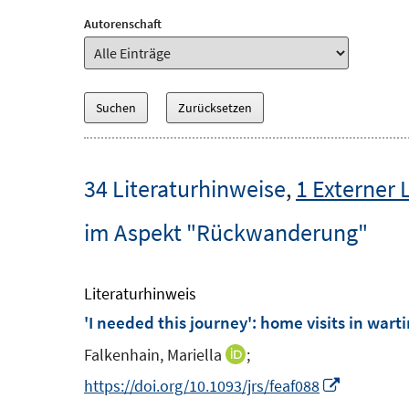
Autorenschaft
34 Literaturhinweise
,
1 Externer 
im Aspekt "Rückwanderung"
Literaturhinweis
'I needed this journey': home visits in war
Falkenhain, Mariella
;
I
n
I
https://doi.org/10.1093/jrs/feaf088
n