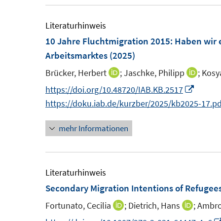
f
F
e
f
e
m
Literaturhinweis
n
n
F
10 Jahre Fluchtmigration 2015: Haben wir e
e
s
e
Arbeitsmarktes
(2025)
n
t
n
Brücker, Herbert
;
Jaschke, Philipp
;
Kosy
I
I
e
s
n
n
I
https://doi.org/10.48720/IAB.KB.2517
r
t
n
n
n
https://doku.iab.de/kurzber/2025/kb2025-17.pd
ö
e
e
e
n
f
r
mehr Informationen
u
u
e
f
ö
e
e
u
n
f
m
m
e
e
f
F
F
m
Literaturhinweis
n
n
e
e
F
Secondary Migration Intentions of Refugee
e
n
n
e
n
Fortunato, Cecilia
;
Dietrich, Hans
;
Ambros
I
I
s
s
n
n
n