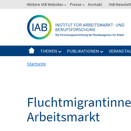
Springe
Weitere IAB Websites
Presse
Kontakt
IAB-Newslet
zum
Inhalt
THEMEN
PUBLIKATIONEN
VERANSTA
Startseite
Fluchtmigrantinne
Arbeitsmarkt