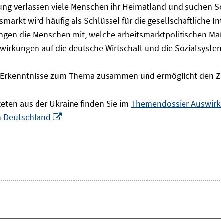
olgung verlassen viele Menschen ihr Heimatland und suchen 
markt wird häufig als Schlüssel für die gesellschaftliche I
ingen die Menschen mit, welche arbeitsmarktpolitischen Ma
rkungen auf die deutsche Wirtschaft und die Sozialsysteme 
he Erkenntnisse zum Thema zusammen und ermöglicht den Z
teten aus der Ukraine finden Sie im
Themendossier Auswirku
In
in Deutschland
neuem
Fenster
öffnen