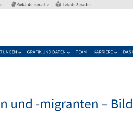
ter
Gebärdensprache
Leichte Sprache
LTUNGEN
GRAFIK UND DATEN
TEAM
KARRIERE
DAS 
n und -migranten – Bil