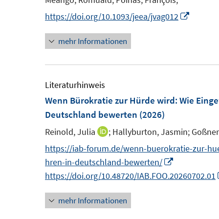
n
e
n
n
e
I
https://doi.org/10.1093/jeea/jvag012
s
n
n
n
t
s
mehr Informationen
n
e
t
e
r
e
u
ö
r
e
Literaturhinweis
f
ö
m
Wenn Bürokratie zur Hürde wird: Wie Einge
f
f
F
Deutschland bewerten
(2026)
n
f
e
e
Reinold, Julia
;
Hallyburton, Jasmin;
n
Goßner
I
n
n
e
n
https://iab-forum.de/wenn-buerokratie-zur-hu
s
n
n
I
hren-in-deutschland-bewerten/
t
e
n
https://doi.org/10.48720/IAB.FOO.20260702.01
e
u
n
r
mehr Informationen
e
e
ö
m
u