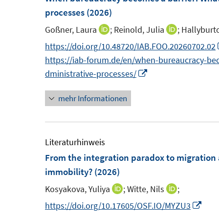
n
n
F
e
processes
(2026)
n
e
s
e
n
n
Goßner, Laura
;
Reinold, Julia
;
Hallyburt
I
I
t
n
s
n
n
https://doi.org/10.48720/IAB.FOO.20260702.02
e
s
t
n
n
https://iab-forum.de/en/when-bureaucracy-be
r
t
e
e
e
I
dministrative-processes/
ö
e
r
u
u
n
f
r
ö
mehr Informationen
e
e
n
f
ö
f
m
m
e
n
f
f
F
F
u
e
f
n
e
e
e
Literaturhinweis
n
n
e
n
n
m
From the integration paradox to migration 
e
n
s
s
F
immobility?
(2026)
n
t
t
e
Kosyakova, Yuliya
;
Witte, Nils
;
I
I
e
e
n
n
n
I
https://doi.org/10.17605/OSF.IO/MYZU3
r
r
s
n
n
n