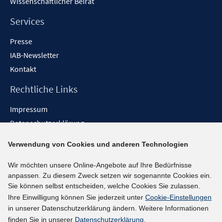
Wissenschaftlicher Beirat
e
n
Services
Presse
IAB-Newsletter
Kontakt
Rechtliche Links
Impressum
Datenschutzerklärung
Erklärung zur Barrierefreiheit
Verwendung von Cookies und anderen Technologien
Barrieren melden
Wir möchten unsere Online-Angebote auf Ihre Bedürfnisse
Social-Media-Kanäle
anpassen. Zu diesem Zweck setzen wir sogenannte Cookies ein.
Sie können selbst entscheiden, welche Cookies Sie zulassen.
BlueSky
Ihre Einwilligung können Sie jederzeit unter
Cookie-Einstellungen
YouTube
in unserer Datenschutzerklärung ändern. Weitere Informationen
LinkedIn
finden Sie in unserer
Datenschutzerklärung
.