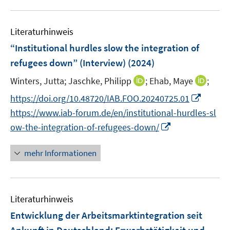
f
e
e
u
e
n
m
m
e
n
e
F
F
Literaturhinweis
m
n
e
e
F
“Institutional hurdles slow the integration of
n
n
e
refugees down” (Interview)
(2024)
s
s
n
t
t
I
I
Winters, Jutta;
Jaschke, Philipp
;
Ehab, Maye
;
s
e
e
n
n
t
I
https://doi.org/10.48720/IAB.FOO.20240725.01
r
r
n
n
e
n
https://www.iab-forum.de/en/institutional-hurdles-sl
ö
ö
e
e
r
n
I
f
f
ow-the-integration-of-refugees-down/
u
u
ö
e
n
f
f
e
e
f
u
n
n
n
mehr Informationen
m
m
f
e
e
e
e
F
F
n
m
u
n
n
e
e
e
F
e
n
n
n
e
Literaturhinweis
m
s
s
n
F
Entwicklung der Arbeitsmarktintegration seit
t
t
s
e
e
e