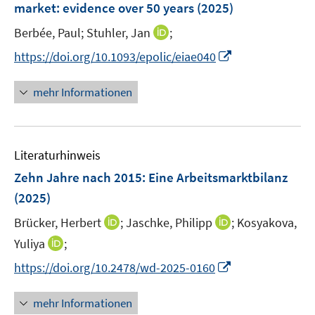
market: evidence over 50 years
(2025)
I
Berbée, Paul;
Stuhler, Jan
;
n
I
https://doi.org/10.1093/epolic/eiae040
n
n
e
n
mehr Informationen
u
e
e
u
m
e
F
Literaturhinweis
m
e
F
Zehn Jahre nach 2015: Eine Arbeitsmarktbilanz
n
e
(2025)
s
n
t
I
I
Brücker, Herbert
;
Jaschke, Philipp
;
Kosyakova,
s
e
n
n
t
I
Yuliya
;
r
n
n
e
n
I
https://doi.org/10.2478/wd-2025-0160
ö
e
e
r
n
n
f
u
u
ö
e
n
f
mehr Informationen
e
e
f
u