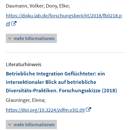
e
Daumann, Volker;
Dony, Elke;
r
https://doku.iab.de/forschungsbericht/2018/fb0218.p
ö
I
df
f
n
f
n
mehr Informationen
n
e
e
u
n
e
Literaturhinweis
m
F
Betriebliche Integration Geflüchteter
:
ein
e
intersektionaler Blick auf betriebliche
n
Diversitäts-Praktiken. Forschungsskizze
(2018)
s
t
Glauninger, Elena;
e
I
https://doi.org/10.3224/zdfm.v3i1.09
r
n
ö
n
mehr Informationen
f
e