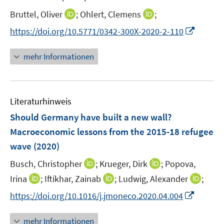
n
I
I
Bruttel, Oliver
;
Ohlert, Clemens
;
s
n
n
t
I
https://doi.org/10.5771/0342-300X-2020-2-110
n
n
e
n
e
e
r
n
mehr Informationen
u
u
ö
e
e
e
f
u
m
m
f
e
F
F
n
Literaturhinweis
m
e
e
e
F
Should Germany have built a new wall?
n
n
n
e
Macroeconomic lessons from the 2015-18 refugee
s
s
n
wave
(2020)
t
t
s
e
e
t
I
I
Busch, Christopher
;
Krueger, Dirk
;
Popova,
r
r
e
n
n
I
I
I
Irina
;
Iftikhar, Zainab
;
Ludwig, Alexander
;
ö
ö
r
n
n
n
n
n
f
f
I
https://doi.org/10.1016/j.jmoneco.2020.04.004
ö
e
e
n
n
n
f
f
n
f
u
u
e
e
e
n
n
n
mehr Informationen
f
e
e