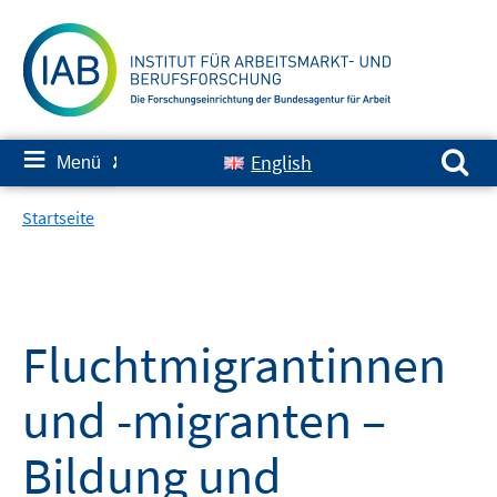
Springe
zum
Inhalt
Suchen nach:
≡
English
Menü
✘
Startseite
Fluchtmigrantinnen
und -migranten –
Bildung und