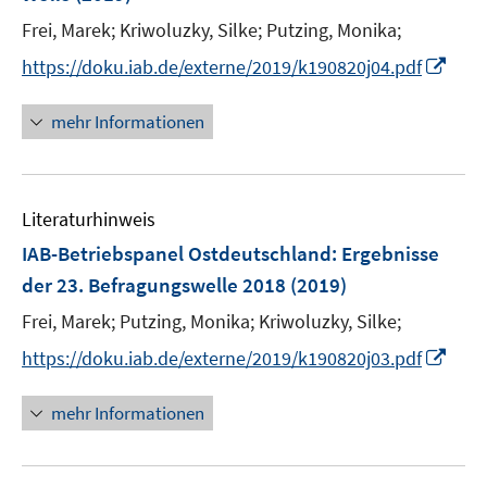
n
e
Frei, Marek;
Kriwoluzky, Silke;
Putzing, Monika;
s
r
t
I
https://doku.iab.de/externe/2019/k190820j04.pdf
ö
e
n
f
r
n
mehr Informationen
f
ö
e
n
f
u
e
f
e
n
n
Literaturhinweis
m
e
F
IAB-Betriebspanel Ostdeutschland
:
Ergebnisse
n
e
der 23. Befragungswelle 2018
(2019)
n
Frei, Marek;
Putzing, Monika;
Kriwoluzky, Silke;
s
t
I
https://doku.iab.de/externe/2019/k190820j03.pdf
e
n
r
n
mehr Informationen
ö
e
f
u
f
e