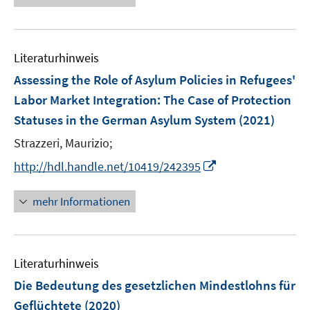
e
n
e
e
F
n
m
u
n
e
e
F
e
n
n
e
Literaturhinweis
m
s
n
F
Assessing the Role of Asylum Policies in Refugees'
t
s
e
e
Labor Market Integration: The Case of Protection
t
n
r
e
Statuses in the German Asylum System
(2021)
s
ö
r
t
Strazzeri, Maurizio;
f
ö
e
f
I
http://hdl.handle.net/10419/242395
f
r
n
n
f
ö
e
n
n
mehr Informationen
f
n
e
e
f
u
n
n
e
e
Literaturhinweis
m
n
F
Die Bedeutung des gesetzlichen Mindestlohns für
e
Geflüchtete
(2020)