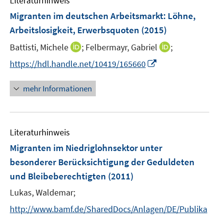
Literaturhinweis
m
s
s
n
F
Migranten im deutschen Arbeitsmarkt
t
:
Löhne,
t
s
e
e
e
Arbeitslosigkeit, Erwerbsquoten
(2015)
t
n
r
r
e
I
I
Battisti, Michele
;
Felbermayr, Gabriel
;
s
ö
ö
r
n
n
t
f
I
f
https://hdl.handle.net/10419/165660
ö
n
n
e
f
n
f
f
e
e
r
n
n
n
mehr Informationen
f
u
u
ö
e
e
e
n
e
e
f
n
u
n
e
m
m
f
e
n
F
F
n
Literaturhinweis
m
e
e
e
F
Migranten im Niedriglohnsektor unter
n
n
n
e
besonderer Berücksichtigung der Geduldeten
s
s
n
und Bleibeberechtigten
t
(2011)
t
s
e
e
t
Lukas, Waldemar;
r
r
e
http://www.bamf.de/SharedDocs/Anlagen/DE/Publika
ö
ö
r