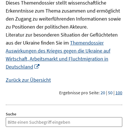
Dieses Themendossier stellt wissenschaftliche
Erkenntnisse zum Thema zusammen und ermöglicht
den Zugang zu weiterführenden Informationen sowie
zu Positionen der politischen Akteure.
Literatur zur besonderen Situation der Geflüchteten
aus der Ukraine finden Sie im
Themendossier
Auswirkungen des Krieges gegen die Ukraine auf
Wirtschaft, Arbeitsmarkt und Fluchtmigration in
In
Deutschland
neuem
Fenster
Zurück zur Übersicht
öffnen
Ergebnisse pro Seite:
20
|
50
|
100
Suche