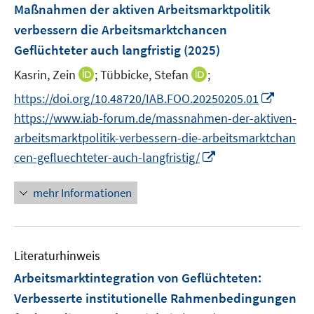
e
F
Maßnahmen der aktiven Arbeitsmarktpolitik
t
t
s
n
e
e
e
verbessern die Arbeitsmarktchancen
t
s
n
r
r
e
Geflüchteter auch langfristig
(2025)
t
s
ö
ö
r
e
t
I
I
Kasrin, Zein
;
Tübbicke, Stefan
;
f
f
ö
r
e
n
n
f
f
I
f
https://doi.org/10.48720/IAB.FOO.20250205.01
ö
r
n
n
n
n
n
f
https://www.iab-forum.de/massnahmen-der-aktiven-
f
ö
e
e
e
e
n
n
f
arbeitsmarktpolitik-verbessern-die-arbeitsmarktchan
f
u
u
n
n
e
e
n
I
f
cen-gefluechteter-auch-langfristig/
e
e
u
n
e
n
n
m
m
e
n
n
e
F
F
mehr Informationen
m
e
n
e
e
F
u
n
n
e
e
s
s
n
Literaturhinweis
m
t
t
s
F
e
e
Arbeitsmarktintegration von Geflüchteten:
t
e
r
r
Verbesserte institutionelle Rahmenbedingungen
e
n
ö
ö