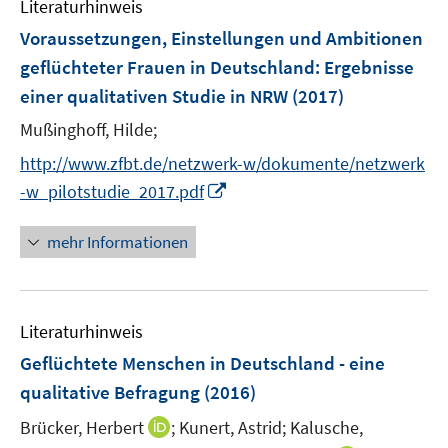
Literaturhinweis
m
s
s
n
F
Voraussetzungen, Einstellungen und Ambitionen
t
t
s
e
e
e
geflüchteter Frauen in Deutschland
:
Ergebnisse
t
n
r
r
einer qualitativen Studie in NRW
(2017)
e
s
ö
ö
r
t
Mußinghoff, Hilde;
f
f
ö
e
f
f
http://www.zfbt.de/netzwerk-w/dokumente/netzwerk
f
r
n
n
I
-w_pilotstudie_2017.pdf
f
ö
e
e
n
n
f
n
n
n
e
mehr Informationen
f
e
n
n
u
e
e
n
Literaturhinweis
m
F
Geflüchtete Menschen in Deutschland - eine
e
qualitative Befragung
(2016)
n
I
Brücker, Herbert
;
Kunert, Astrid;
Kalusche,
s