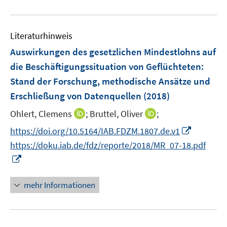
f
u
n
e
e
Literaturhinweis
m
n
F
Auswirkungen des gesetzlichen Mindestlohns auf
e
die Beschäftigungssituation von Geflüchteten
:
n
Stand der Forschung, methodische Ansätze und
s
Erschließung von Datenquellen
(2018)
t
e
I
I
Ohlert, Clemens
;
Bruttel, Oliver
;
r
n
n
I
https://doi.org/10.5164/IAB.FDZM.1807.de.v1
ö
n
n
n
https://doku.iab.de/fdz/reporte/2018/MR_07-18.pdf
f
e
e
n
I
f
u
u
e
n
n
e
e
u
n
e
mehr Informationen
m
m
e
e
n
F
F
m
u
e
e
F
e
n
n
e