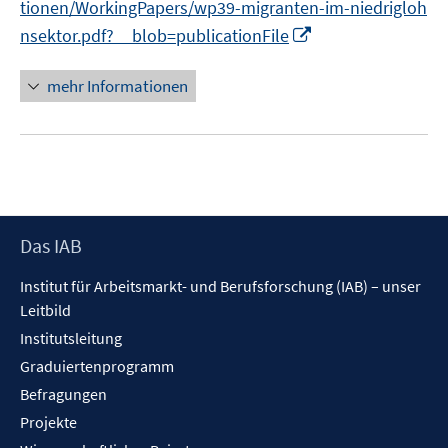
tionen/WorkingPapers/wp39-migranten-im-niedrigloh
f
f
ö
f
f
I
nsektor.pdf?__blob=publicationFile
f
n
n
n
f
e
e
n
mehr Informationen
n
n
n
e
e
u
n
e
m
F
e
Footer
Das IAB
n
Inhalt
s
Institut für Arbeitsmarkt- und Berufsforschung (IAB) – unser
t
Leitbild
e
Institutsleitung
r
Graduiertenprogramm
ö
f
Befragungen
f
Projekte
n