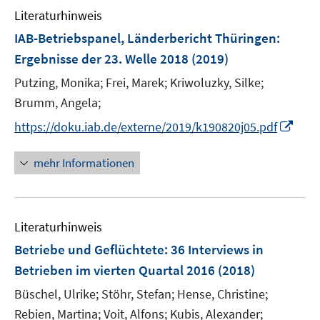
n
Literaturhinweis
m
e
F
IAB-Betriebspanel, Länderbericht Thüringen
:
n
e
Ergebnisse der 23. Welle 2018
(2019)
n
Putzing, Monika;
Frei, Marek;
Kriwoluzky, Silke;
s
t
Brumm, Angela;
e
I
https://doku.iab.de/externe/2019/k190820j05.pdf
r
n
ö
n
mehr Informationen
f
e
f
u
n
e
e
Literaturhinweis
m
n
F
Betriebe und Geflüchtete
:
36 Interviews in
e
Betrieben im vierten Quartal 2016
(2018)
n
Büschel, Ulrike;
Stöhr, Stefan;
Hense, Christine;
s
t
Rebien, Martina;
Voit, Alfons;
Kubis, Alexander;