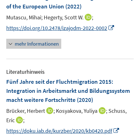
e
of the European Union
(2022)
t
n
e
I
Mutascu, Mihai;
Hegerty, Scott W.
;
s
r
n
t
I
https://doi.org/10.2478/izajodm-2022-0002
ö
n
e
n
f
e
r
n
mehr Informationen
f
u
ö
e
n
e
f
u
e
m
f
e
n
F
n
Literaturhinweis
m
e
e
F
Fünf Jahre seit der Fluchtmigration 2015:
n
n
e
Integration in Arbeitsmarkt und Bildungssystem
s
n
macht weitere Fortschritte
(2020)
t
s
e
t
I
I
Brücker, Herbert
;
Kosyakova, Yuliya
;
Schuss,
r
e
n
n
I
Eric
;
ö
r
n
n
n
f
I
https://doku.iab.de/kurzber/2020/kb0420.pdf
ö
e
e
n
f
n
f