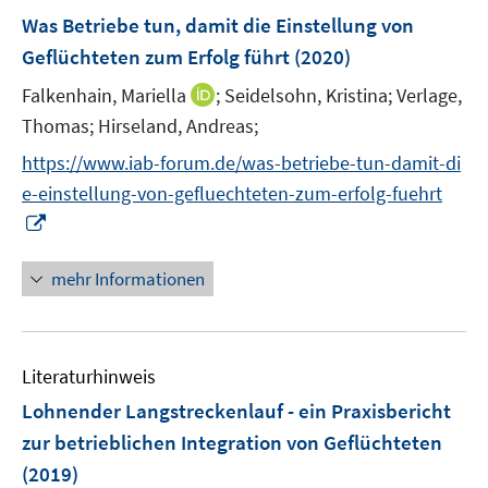
n
n
e
e
e
F
Was Betriebe tun, damit die Einstellung von
s
s
n
n
n
e
t
t
Geflüchteten zum Erfolg führt
(2020)
s
s
s
n
e
e
t
t
t
I
Falkenhain, Mariella
;
Seidelsohn, Kristina;
Verlage,
s
r
r
e
e
e
n
t
Thomas;
Hirseland, Andreas;
ö
ö
r
r
r
n
e
f
f
https://www.iab-forum.de/was-betriebe-tun-damit-di
ö
ö
ö
e
r
f
f
f
f
f
e-einstellung-von-gefluechteten-zum-erfolg-fuehrt
u
ö
n
n
f
f
f
I
e
f
e
e
n
n
n
n
m
f
n
n
e
e
e
n
F
mehr Informationen
n
n
n
n
e
e
e
u
n
n
e
s
Literaturhinweis
m
t
F
e
Lohnender Langstreckenlauf - ein Praxisbericht
e
r
zur betrieblichen Integration von Geflüchteten
n
ö
(2019)
s
f