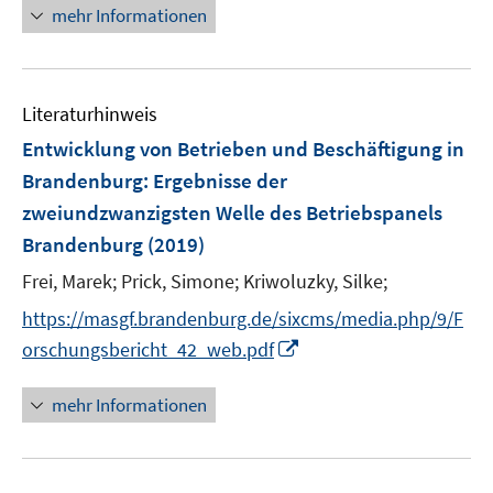
n
mehr Informationen
f
u
e
f
e
u
n
m
e
e
F
m
Literaturhinweis
n
e
F
Entwicklung von Betrieben und Beschäftigung in
n
e
Brandenburg
:
Ergebnisse der
s
n
t
zweiundzwanzigsten Welle des Betriebspanels
s
e
t
Brandenburg
(2019)
r
e
Frei, Marek;
Prick, Simone;
Kriwoluzky, Silke;
ö
r
f
https://masgf.brandenburg.de/sixcms/media.php/9/F
ö
f
I
f
orschungsbericht_42_web.pdf
n
n
f
e
n
n
mehr Informationen
n
e
e
u
n
e