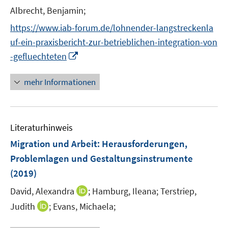
t
Albrecht, Benjamin;
f
e
n
https://www.iab-forum.de/lohnender-langstreckenla
r
e
uf-ein-praxisbericht-zur-betrieblichen-integration-von
ö
n
I
-gefluechteten
f
n
f
n
mehr Informationen
n
e
e
u
n
e
Literaturhinweis
m
F
Migration und Arbeit
:
Herausforderungen,
e
Problemlagen und Gestaltungsinstrumente
n
(2019)
s
t
I
David, Alexandra
;
Hamburg, Ileana;
Terstriep,
e
n
I
Judith
;
Evans, Michaela;
r
n
n
ö
e