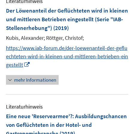
n
Literaturhinweis
m
e
F
Der Löwenanteil der Geflüchteten wird in kleinen
n
e
und mittleren Betrieben eingestellt (Serie "IAB-
n
Stellenerhebung")
(2019)
s
t
Kubis, Alexander;
Röttger, Christof;
e
https://www.iab-forum.de/der-loewenanteil-der-geflu
r
echteten-wird-in-kleinen-und-mittleren-betrieben-ein
ö
I
gestellt
f
n
f
n
mehr Informationen
n
e
e
u
n
e
Literaturhinweis
m
F
Eine neue 'Reservearmee'?
:
Ausbildungschancen
e
von Geflüchteten in der Hotel- und
n
Gastronomiebranche
(2019)