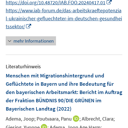
f
f
I
f
https://doi.org/10.48720/IAB.FOO.20240417.01
r
e
e
n
n
n
n
n
f
https://www.iab-forum.de/das-arbeitskraeftepotenzia
ö
n
n
e
e
e
e
n
n
l-ukrainischer-gefluechteter-im-deutschen-gesundhei
f
u
u
n
n
e
e
I
f
tssektor/
e
e
u
n
n
n
m
m
e
n
e
F
F
mehr Informationen
m
e
n
e
e
F
u
n
n
e
e
s
s
n
Literaturhinweis
m
t
t
s
F
e
e
Menschen mit Migrationshintergrund und
t
e
r
r
Geflüchtete in Bayern und ihre Bedeutung für
e
n
ö
ö
r
den bayerischen Arbeitsmarkt
:
Bericht im Auftrag
s
f
f
ö
der Fraktion BÜNDNIS 90/DIE GRÜNEN im
t
f
f
f
e
Bayerischen Landtag
(2022)
n
n
f
r
e
e
n
I
Adema, Joop;
Poutvaara, Panu
;
Albrecht, Clara;
ö
n
n
e
n
I
Giesing, Yvonne
;
Adema, Joop Age Harm;