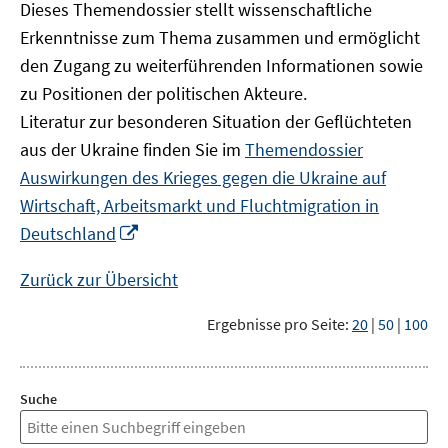
Dieses Themendossier stellt wissenschaftliche
Erkenntnisse zum Thema zusammen und ermöglicht
den Zugang zu weiterführenden Informationen sowie
zu Positionen der politischen Akteure.
Literatur zur besonderen Situation der Geflüchteten
aus der Ukraine finden Sie im
Themendossier
Auswirkungen des Krieges gegen die Ukraine auf
Wirtschaft, Arbeitsmarkt und Fluchtmigration in
In
Deutschland
neuem
Fenster
Zurück zur Übersicht
öffnen
Ergebnisse pro Seite:
20
|
50
|
100
Suche