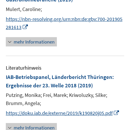
s
t
Mulert, Caroline;
e
https://nbn-resolving.org/urn:nbn:de:gbv:700-201905
r
I
281613
ö
n
f
n
mehr Informationen
f
e
n
u
e
e
n
Literaturhinweis
m
F
IAB-Betriebspanel, Länderbericht Thüringen
:
e
Ergebnisse der 23. Welle 2018
(2019)
n
Putzing, Monika;
Frei, Marek;
Kriwoluzky, Silke;
s
t
Brumm, Angela;
e
I
https://doku.iab.de/externe/2019/k190820j05.pdf
r
n
ö
n
mehr Informationen