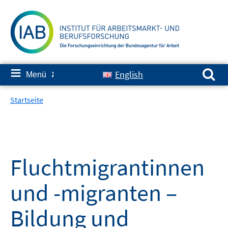
Springe
zum
Inhalt
Suchen nach:
≡
English
Menü
✘
Startseite
Fluchtmigrantinnen
und -migranten –
Bildung und