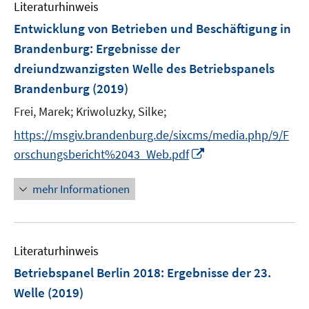
Literaturhinweis
m
F
Entwicklung von Betrieben und Beschäftigung in
e
Brandenburg
:
Ergebnisse der
n
dreiundzwanzigsten Welle des Betriebspanels
s
Brandenburg
(2019)
t
e
Frei, Marek;
Kriwoluzky, Silke;
r
https://msgiv.brandenburg.de/sixcms/media.php/9/F
ö
I
orschungsbericht%2043_Web.pdf
f
n
f
n
mehr Informationen
n
e
e
u
n
e
Literaturhinweis
m
F
Betriebspanel Berlin 2018
:
Ergebnisse der 23.
e
Welle
(2019)
n