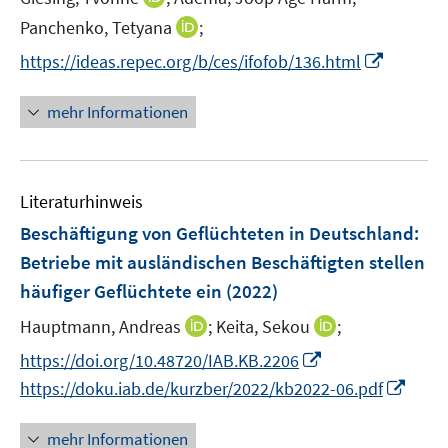
f
n
n
n
f
I
Panchenko, Tetyana
;
e
n
n
n
I
https://ideas.repec.org/b/ces/ifofob/136.html
u
e
e
n
n
e
u
n
e
n
m
mehr Informationen
e
u
e
F
m
e
u
e
F
m
e
n
e
F
Literaturhinweis
m
s
n
e
F
t
Beschäftigung von Geflüchteten in Deutschland:
s
n
e
e
t
Betriebe mit ausländischen Beschäftigten stellen
s
n
r
e
häufiger Geflüchtete ein
t
(2022)
s
ö
r
e
t
I
I
Hauptmann, Andreas
;
Keita, Sekou
f
;
ö
r
e
n
n
f
f
I
https://doi.org/10.48720/IAB.KB.2206
ö
r
n
n
n
f
n
I
f
https://doku.iab.de/kurzber/2022/kb2022-06.pdf
ö
e
e
e
n
n
n
f
f
u
u
n
e
e
n
n
mehr Informationen
f
e
e