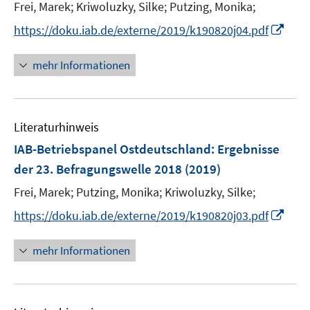
Frei, Marek;
Kriwoluzky, Silke;
Putzing, Monika;
s
t
I
https://doku.iab.de/externe/2019/k190820j04.pdf
e
n
r
n
mehr Informationen
ö
e
f
u
f
e
n
Literaturhinweis
m
e
F
IAB-Betriebspanel Ostdeutschland
:
Ergebnisse
n
e
der 23. Befragungswelle 2018
(2019)
n
Frei, Marek;
Putzing, Monika;
Kriwoluzky, Silke;
s
t
I
https://doku.iab.de/externe/2019/k190820j03.pdf
e
n
r
n
mehr Informationen
ö
e
f
u
f
e