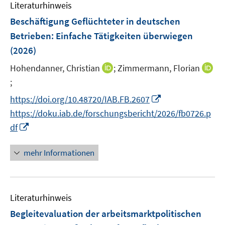
Literaturhinweis
Beschäftigung Geflüchteter in deutschen
Betrieben: Einfache Tätigkeiten überwiegen
(2026)
I
Hohendanner, Christian
;
Zimmermann, Florian
n
;
I
n
n
I
https://doi.org/10.48720/IAB.FB.2607
e
n
n
https://doku.iab.de/forschungsbericht/2026/fb0726.p
u
e
n
I
df
e
u
e
n
m
e
u
n
F
mehr Informationen
m
e
e
e
F
m
u
n
e
F
e
s
n
e
Literaturhinweis
m
t
s
n
F
e
Begleitevaluation der arbeitsmarktpolitischen
t
s
e
r