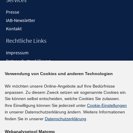
Presse
IAB-Newsletter
Kontakt
Rechtliche Links
Impressum
Datenschutzerklärung
Erklärung zur Barrierefreiheit
Verwendung von Cookies und anderen Technologien
Barrieren melden
Wir möchten unsere Online-Angebote auf Ihre Bedürfnisse
Social-Media-Kanäle
anpassen. Zu diesem Zweck setzen wir sogenannte Cookies ein.
Sie können selbst entscheiden, welche Cookies Sie zulassen.
BlueSky
Ihre Einwilligung können Sie jederzeit unter
Cookie-Einstellungen
YouTube
in unserer Datenschutzerklärung ändern. Weitere Informationen
LinkedIn
finden Sie in unserer
Datenschutzerklärung
.
XING
Webanalysetool Matomo