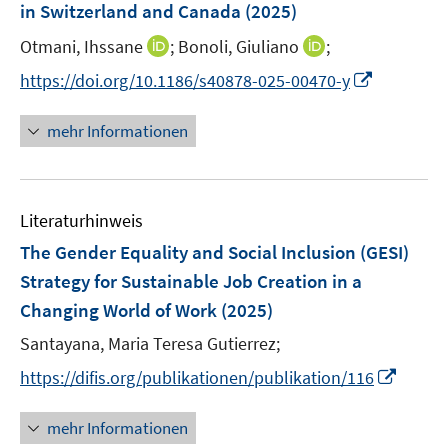
e
in Switzerland and Canada
t
(2025)
s
ö
ö
r
e
t
I
I
Otmani, Ihssane
f
;
Bonoli, Giuliano
;
f
ö
r
e
n
n
f
f
f
I
https://doi.org/10.1186/s40878-025-00470-y
ö
r
n
n
n
n
f
n
f
ö
e
e
e
e
n
n
f
mehr Informationen
f
u
u
n
n
e
e
n
f
e
e
n
u
e
n
m
m
e
n
e
F
F
Literaturhinweis
m
n
e
e
F
The Gender Equality and Social Inclusion (GESI)
n
n
e
Strategy for Sustainable Job Creation in a
s
s
n
Changing World of Work
t
(2025)
t
s
e
e
t
Santayana, Maria Teresa Gutierrez;
r
r
e
I
https://difis.org/publikationen/publikation/116
ö
ö
r
n
f
f
ö
n
mehr Informationen
f
f
f
e