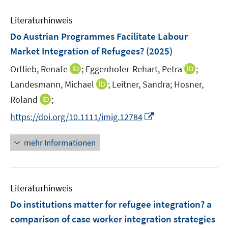
m
m
e
F
F
Literaturhinweis
m
e
e
F
Do Austrian Programmes Facilitate Labour
n
n
e
Market Integration of Refugees?
(2025)
s
s
n
t
t
I
I
Ortlieb, Renate
;
Eggenhofer-Rehart, Petra
;
s
e
e
n
n
t
I
Landesmann, Michael
;
Leitner, Sandra;
Hosner,
r
r
n
n
e
n
I
Roland
;
ö
ö
e
e
r
n
n
f
f
I
https://doi.org/10.1111/imig.12784
u
u
ö
e
n
f
f
n
e
e
f
u
e
n
n
n
m
m
mehr Informationen
f
e
u
e
e
e
F
F
n
m
e
n
n
u
e
e
e
F
m
e
n
n
n
e
F
Literaturhinweis
m
s
s
n
e
F
t
t
Do institutions matter for refugee integration? a
s
n
e
e
e
t
comparison of case worker integration strategies
s
n
r
r