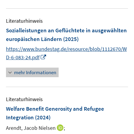
n
n
f
u
e
e
n
e
n
n
e
Literaturhinweis
m
n
F
Sozialleistungen an Geflüchtete in ausgewählten
e
europäischen Ländern
(2025)
n
https://www.bundestag.de/resource/blob/1112670/W
s
I
t
D-6-083-24.pdf
n
e
n
r
mehr Informationen
e
ö
u
f
e
f
Literaturhinweis
m
n
F
e
Welfare Benefit Generosity and Refugee
e
n
Integration
(2024)
n
I
Arendt, Jacob Nielsen
;
s