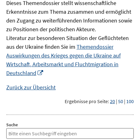
Dieses Themendossier stellt wissenschaftliche
Erkenntnisse zum Thema zusammen und ermöglicht
den Zugang zu weiterführenden Informationen sowie
zu Positionen der politischen Akteure.
Literatur zur besonderen Situation der Geflüchteten
aus der Ukraine finden Sie im
Themendossier
Auswirkungen des Krieges gegen die Ukraine auf
Wirtschaft, Arbeitsmarkt und Fluchtmigration in
In
Deutschland
neuem
Fenster
Zurück zur Übersicht
öffnen
Ergebnisse pro Seite:
20
|
50
|
100
Suche