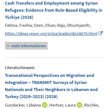
Cash Transfers and Employment among Syrian
Refugees: Evidence from Rule-Based Eligibility in
Türkiye
(2026)
Fatima, Freeha;
Ozen, Efsan;
Raju, Dhushyanth;
I
https://ideas.repec.org/p/iza/izadps/dp18670.html
n
n
mehr Informationen
e
u
e
Literaturhinweis
m
F
Transnational Perspectives on Migration and
e
Integration – TRANSMIT Surveys of Syrian
n
Nationals and Their Neighbors in Lebanon and
s
Turkey (2019–2023)
(2026)
t
e
I
I
Gundacker, Lidwina
;
Hertner, Laura
;
Rischke,
r