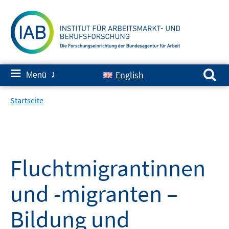
Springe
zum
Inhalt
Suchen nach:
≡
English
Menü
✘
Startseite
Fluchtmigrantinnen
und -migranten –
Bildung und