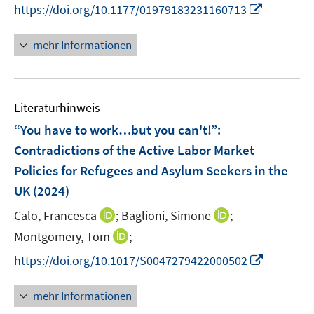
n
t
I
https://doi.org/10.1177/01979183231160713
n
e
n
e
r
n
mehr Informationen
u
ö
e
e
f
u
m
f
e
F
n
Literaturhinweis
m
e
e
F
“You have to work…but you can't!”:
n
n
e
Contradictions of the Active Labor Market
s
n
Policies for Refugees and Asylum Seekers in the
t
s
e
UK
(2024)
t
r
e
I
I
Calo, Francesca
;
Baglioni, Simone
;
ö
r
n
n
I
Montgomery, Tom
;
f
ö
n
n
n
f
I
f
https://doi.org/10.1017/S0047279422000502
e
e
n
n
n
f
u
u
e
e
n
n
mehr Informationen
e
e
u
n
e
e