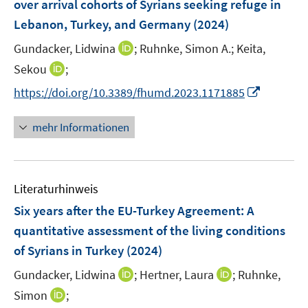
over arrival cohorts of Syrians seeking refuge in
t
t
s
n
e
e
Lebanon, Turkey, and Germany
(2024)
t
s
r
r
e
t
I
Gundacker, Lidwina
;
Ruhnke, Simon A.;
Keita,
ö
ö
r
e
n
I
Sekou
;
f
f
ö
r
n
n
f
f
I
f
https://doi.org/10.3389/fhumd.2023.1171885
ö
e
n
n
n
n
f
f
u
e
e
e
n
n
mehr Informationen
f
e
u
n
n
e
e
n
m
e
u
n
e
F
m
e
n
e
F
Literaturhinweis
m
n
e
F
Six years after the EU-Turkey Agreement: A
s
n
e
t
quantitative assessment of the living conditions
s
n
e
of Syrians in Turkey
t
(2024)
s
r
e
t
I
I
Gundacker, Lidwina
;
Hertner, Laura
;
Ruhnke,
ö
r
e
n
n
I
Simon
;
f
ö
r
n
n