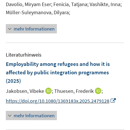
t
t
Davolio, Miryam Eser;
Fenicia, Tatjana;
Vashikte, Inna;
s
e
e
t
Müller-Suleymanova, Dilyara;
r
r
e
ö
ö
r
mehr Informationen
f
f
ö
f
f
f
n
n
f
e
e
n
Literaturhinweis
n
n
e
Employability among refugees and how it is
n
affected by public integration programmes
(2025)
I
I
Jakobsen, Vibeke
;
Thuesen, Frederik
;
n
n
I
https://doi.org/10.1080/1369183x.2025.2479128
n
n
n
e
e
n
mehr Informationen
u
u
e
e
e
u