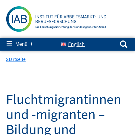
Springe
zum
Inhalt
Suchen nach:
≡
English
Menü
✘
Startseite
Fluchtmigrantinnen
und -migranten –
Bildung und