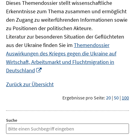
Dieses Themendossier stellt wissenschaftliche
Erkenntnisse zum Thema zusammen und ermöglicht
den Zugang zu weiterführenden Informationen sowie
zu Positionen der politischen Akteure.
Literatur zur besonderen Situation der Geflüchteten
aus der Ukraine finden Sie im
Themendossier
Auswirkungen des Krieges gegen die Ukraine auf
Wirtschaft, Arbeitsmarkt und Fluchtmigration in
In
Deutschland
neuem
Fenster
Zurück zur Übersicht
öffnen
Ergebnisse pro Seite:
20
|
50
|
100
Suche