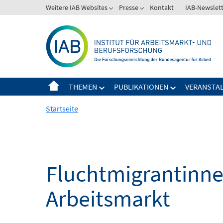
Springe
Weitere IAB Websites
Presse
Kontakt
IAB-Newslet
zum
Inhalt
THEMEN
PUBLIKATIONEN
VERANSTA
Startseite
Fluchtmigrantinne
Arbeitsmarkt