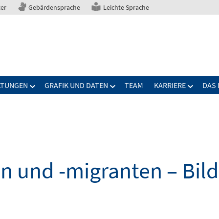
ter
Gebärdensprache
Leichte Sprache
LTUNGEN
GRAFIK UND DATEN
TEAM
KARRIERE
DAS 
n und -migranten – Bil