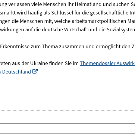
olgung verlassen viele Menschen ihr Heimatland und suchen 
markt wird häufig als Schlüssel für die gesellschaftliche I
ingen die Menschen mit, welche arbeitsmarktpolitischen Ma
rkungen auf die deutsche Wirtschaft und die Sozialsysteme 
he Erkenntnisse zum Thema zusammen und ermöglicht den Z
teten aus der Ukraine finden Sie im
Themendossier Auswirku
In
in Deutschland
neuem
Fenster
öffnen