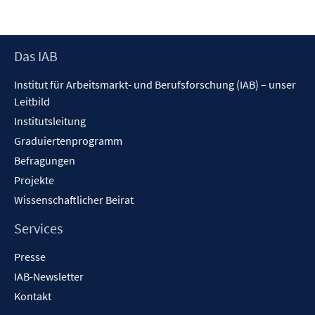
Footer
Das IAB
Inhalt
Institut für Arbeitsmarkt- und Berufsforschung (IAB) – unser
Leitbild
Institutsleitung
Graduiertenprogramm
Befragungen
Projekte
Wissenschaftlicher Beirat
Services
Presse
IAB-Newsletter
Kontakt