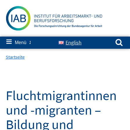
Springe
zum
Inhalt
Suchen nach:
≡
English
Menü
✘
Startseite
Fluchtmigrantinnen
und -migranten –
Bildung und