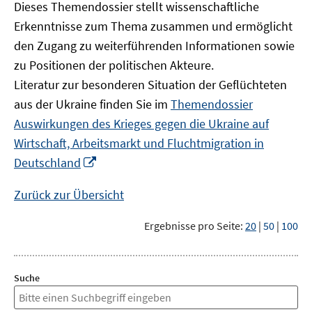
Dieses Themendossier stellt wissenschaftliche
Erkenntnisse zum Thema zusammen und ermöglicht
den Zugang zu weiterführenden Informationen sowie
zu Positionen der politischen Akteure.
Literatur zur besonderen Situation der Geflüchteten
aus der Ukraine finden Sie im
Themendossier
Auswirkungen des Krieges gegen die Ukraine auf
Wirtschaft, Arbeitsmarkt und Fluchtmigration in
In
Deutschland
neuem
Fenster
Zurück zur Übersicht
öffnen
Ergebnisse pro Seite:
20
|
50
|
100
Suche