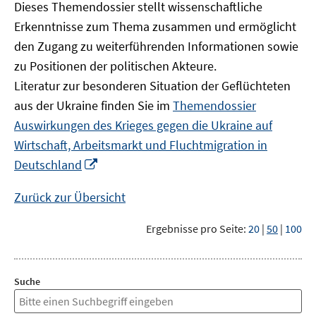
Dieses Themendossier stellt wissenschaftliche
Erkenntnisse zum Thema zusammen und ermöglicht
den Zugang zu weiterführenden Informationen sowie
zu Positionen der politischen Akteure.
Literatur zur besonderen Situation der Geflüchteten
aus der Ukraine finden Sie im
Themendossier
Auswirkungen des Krieges gegen die Ukraine auf
Wirtschaft, Arbeitsmarkt und Fluchtmigration in
In
Deutschland
neuem
Fenster
Zurück zur Übersicht
öffnen
Ergebnisse pro Seite:
20
|
50
|
100
Suche