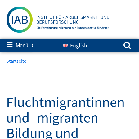
Springe
zum
Inhalt
Suchen nach:
≡
English
Menü
✘
Startseite
Fluchtmigrantinnen
und -migranten –
Bildung und