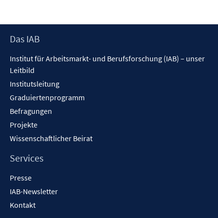
Footer
Das IAB
Inhalt
Institut für Arbeitsmarkt- und Berufsforschung (IAB) – unser
Leitbild
Institutsleitung
Graduiertenprogramm
Befragungen
Projekte
Wissenschaftlicher Beirat
Services
Presse
IAB-Newsletter
Kontakt