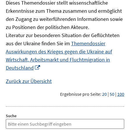
Dieses Themendossier stellt wissenschaftliche
Erkenntnisse zum Thema zusammen und ermöglicht
den Zugang zu weiterführenden Informationen sowie
zu Positionen der politischen Akteure.
Literatur zur besonderen Situation der Geflüchteten
aus der Ukraine finden Sie im
Themendossier
Auswirkungen des Krieges gegen die Ukraine auf
Wirtschaft, Arbeitsmarkt und Fluchtmigration in
In
Deutschland
neuem
Fenster
Zurück zur Übersicht
öffnen
Ergebnisse pro Seite:
20
|
50
|
100
Suche