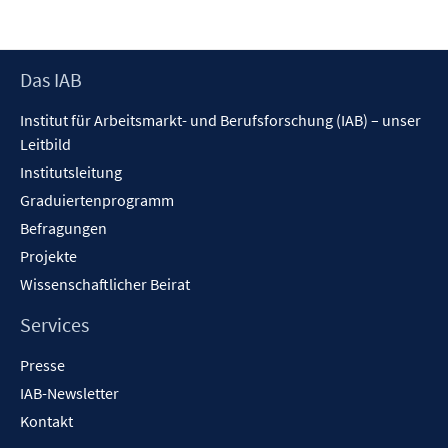
Footer
Das IAB
Inhalt
Institut für Arbeitsmarkt- und Berufsforschung (IAB) – unser
Leitbild
Institutsleitung
Graduiertenprogramm
Befragungen
Projekte
Wissenschaftlicher Beirat
Services
Presse
IAB-Newsletter
Kontakt