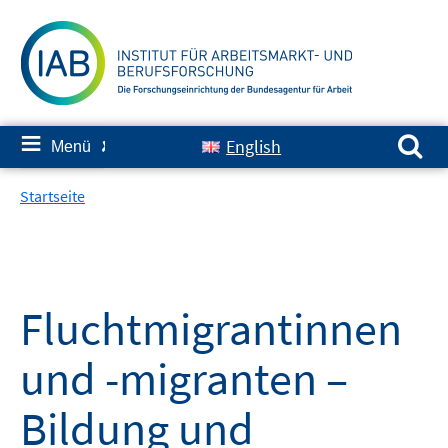
Springe
zum
Inhalt
Suchen nach:
≡
English
Menü
✘
Startseite
Fluchtmigrantinnen
und -migranten –
Bildung und