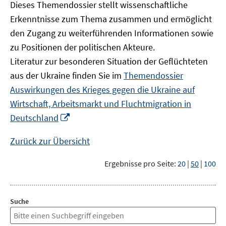
Dieses Themendossier stellt wissenschaftliche
Erkenntnisse zum Thema zusammen und ermöglicht
den Zugang zu weiterführenden Informationen sowie
zu Positionen der politischen Akteure.
Literatur zur besonderen Situation der Geflüchteten
aus der Ukraine finden Sie im
Themendossier
Auswirkungen des Krieges gegen die Ukraine auf
Wirtschaft, Arbeitsmarkt und Fluchtmigration in
In
Deutschland
neuem
Fenster
Zurück zur Übersicht
öffnen
Ergebnisse pro Seite:
20
|
50
|
100
Suche