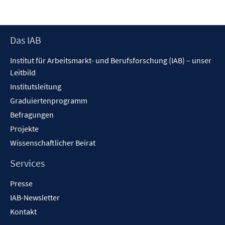
Footer
Das IAB
Inhalt
Institut für Arbeitsmarkt- und Berufsforschung (IAB) – unser
Leitbild
Institutsleitung
Graduiertenprogramm
Befragungen
Projekte
Wissenschaftlicher Beirat
Services
Presse
IAB-Newsletter
Kontakt