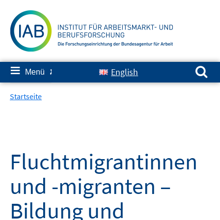
Springe
zum
Inhalt
Suchen nach:
≡
English
Menü
✘
Startseite
Fluchtmigrantinnen
und -migranten –
Bildung und