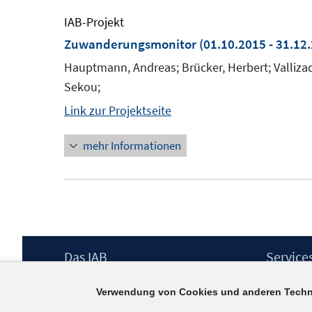
IAB-Projekt
Zuwanderungsmonitor
(01.10.2015 - 31.12
Hauptmann, Andreas; Brücker, Herbert; Vallizadeh
Sekou;
Link zur Projektseite
mehr Informationen
Footer
Das IAB
Service
Inhalt
Institut für Arbeitsmarkt- und
Presse
Verwendung von Cookies und anderen Techn
Berufsforschung (IAB) – unser Leitbild
IAB-Newsl