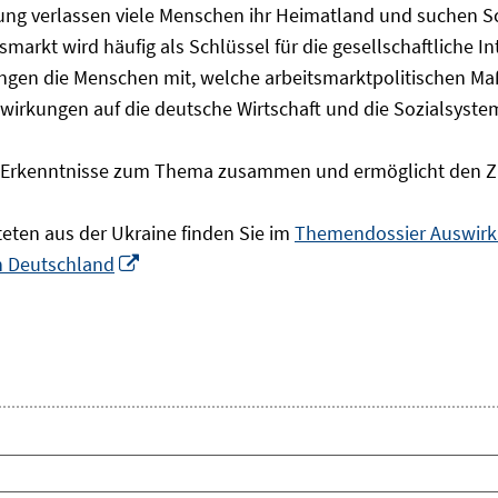
olgung verlassen viele Menschen ihr Heimatland und suchen 
markt wird häufig als Schlüssel für die gesellschaftliche I
ingen die Menschen mit, welche arbeitsmarktpolitischen Ma
rkungen auf die deutsche Wirtschaft und die Sozialsysteme 
he Erkenntnisse zum Thema zusammen und ermöglicht den Z
teten aus der Ukraine finden Sie im
Themendossier Auswirku
In
in Deutschland
neuem
Fenster
öffnen