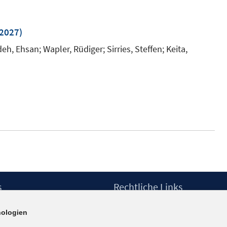
.2027)
, Ehsan; Wapler, Rüdiger; Sirries, Steffen; Keita,
s
Rechtliche Links
Impressum
ologien
etter
Datenschutzerklärung