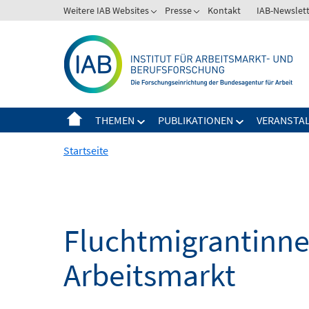
Springe
Weitere IAB Websites
Presse
Kontakt
IAB-Newslet
zum
Inhalt
THEMEN
PUBLIKATIONEN
VERANSTA
Startseite
Fluchtmigrantinne
Arbeitsmarkt