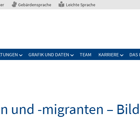
ter
Gebärdensprache
Leichte Sprache
LTUNGEN
GRAFIK UND DATEN
TEAM
KARRIERE
DAS 
n und -migranten – Bil